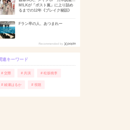
M!LKが「ポスト嵐」に上り詰め
るまでの12年《ブレイク秘話》
Fラン卒の人、あつまれー
Recommended by
関連キーワード
# 交際
# 共演
# 松坂桃李
# 綾瀬はるか
# 視聴