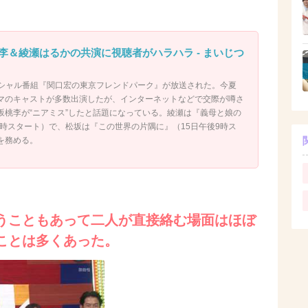
李＆綾瀬はるかの共演に視聴者がハラハラ - まいじつ
スペシャル番組『関口宏の東京フレンドパーク』が放送された。今夏
マのキャストが多数出演したが、インターネットなどで交際が噂さ
坂桃李が“ニアミス”したと話題になっている。綾瀬は『義母と娘の
0時スタート）で、松坂は『この世界の片隅に』（15日午後9時ス
を務める。
うこともあって二人が直接絡む場面はほぼ
ことは多くあった。