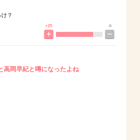
っけ？
+25
-6
と高岡早紀と噂になったよね