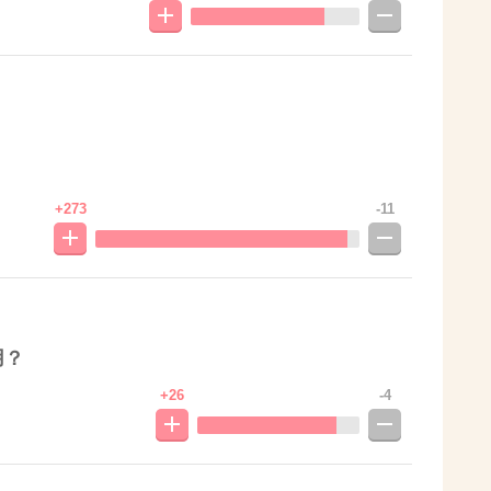
+273
-11
用？
+26
-4