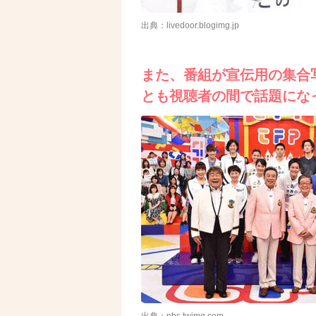
出典：livedoor.blogimg.jp
また、番組が宣伝用の集合
とも視聴者の間で話題にな
出典：pbs.twimg.com