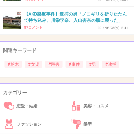
【AKB襲撃事件】逮捕の男「ノコギリを折りたたん
40. 匿名
2014/06/03(火) 17:05:07
で持ち込み、川栄李奈、入山杏奈の順に襲った」
長かったね 捕まって良かった
87コメント
2014/05/28(水) 13:41
死刑だよね！
+303
-1
関連キーワード
#栃木
#女児
#殺害
#事件
#男
#逮捕
41. 匿名
2014/06/03(火) 17:05:27
こんな可愛い子なのに。
ご両親がかわいそうだよ。
カテゴリー
恋愛・結婚
美容・コスメ
犯人を死刑にしてほしい。
+467
-6
ファッション
髪型