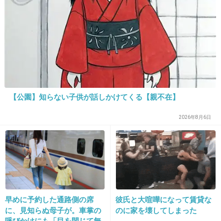
がマシ」との声も
捕まってよかった。
覚えてないじゃなくて、きちんと話してほし
い。
人殺して覚えてないってことはない。
+456
-2
【公園】知らない子供が話しかけてくる【親不在】
27. 匿名
2014/06/03(火) 17:03:27
2026年8月6日
捕まって良かった！
未来ある女の子が…。犯人が死ねば良かったの
に
+513
-6
早めに予約した通路側の席
彼氏と大喧嘩になって賃貸な
に、見知らぬ母子が。車掌の
のに家を壊してしまった
呼びかけにも「目を閉じて無