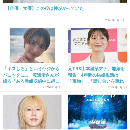
いみたいだけど、刑は軽くしないで欲しい
【俳優・女優】この役は神がかっていた
+726
-7
2026年8月6日
20. 匿名
2014/06/03(火) 17:02:30
今、ニュースで観てるけど
想像しただけで許せん！！！
「キスしろ」というヤジから
元TBS山本里菜アナ、離婚を
+366
-0
パニックに… 渡邊渚さんが
報告 4年間の結婚生活は
綴る「ある番組収録中に起こ
「宝物」…「話し合いを重ね
ったフラッシュバック」
た結果」決断
2026年8月7日
2026年8月6日
21. 匿名
2014/06/03(火) 17:02:54
なんでこんな酷いことができるんだ！