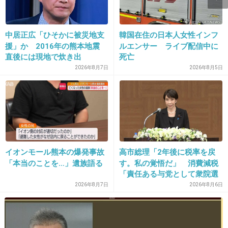
14. 匿名
2014/06/03(火) 17:02:06
すごく可愛い女の子だった。
中居正広「ひそかに被災地支
韓国在住の日本人女性インフ
怖かっただろうな。
援」か 2016年の熊本地震
ルエンサー ライブ配信中に
同じ目にあわせてやりたい。
直後には現地で炊き出
死亡
し “誰にも知られなくて良
2026年8月7日
2026年8月5日
+1406
-9
い”と、むしろ強まる福祉活
動への思い
イオンモール熊本の爆発事故
高市総理「2年後に税率を戻
「本当のことを…」遺族語る
す。私の覚悟だ」 消費減税
「責任ある与党として衆院選
公約に掲げ理解賜った」
2026年8月7日
2026年8月6日
16. 匿名
2014/06/03(火) 17:02:14
ロリコン＝犯罪者予備軍だから子供好きの男に
は要注意！！