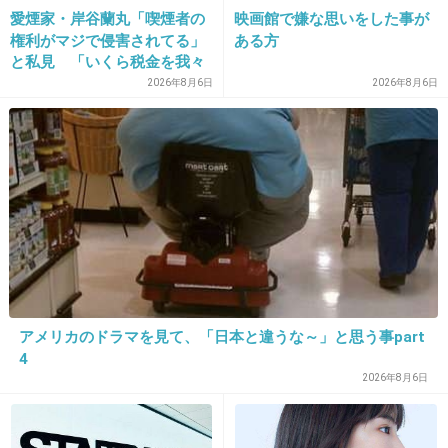
+368
-3
愛煙家・岸谷蘭丸「喫煙者の
映画館で嫌な思いをした事が
権利がマジで侵害されてる」
ある方
と私見 「いくら税金を我々
が払ってるんだと」
2026年8月6日
2026年8月6日
22. 匿名
2014/06/03(火) 17:03:01
7才の子が裸にされ殴られ、刺された
犯人に死か生き地獄を、あじわせてやりたい
許せない
+1431
-8
23. 匿名
2014/06/03(火) 17:03:10
アメリカのドラマを見て、「日本と違うな～」と思う事part
変態っぽい顔してんな！
4
2026年8月6日
いかにもロリコン変態っていう顔！
+462
-26