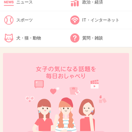
ニュース
政治・経済
44. 匿名
2014/06/03(火) 17:05:56
スポーツ
IT・インターネット
本当に可愛らしい女の子なのに…って凄く印象
に残ってた事件
犬・猫・動物
質問・雑談
+330
-1
46. 匿名
2014/06/03(火) 17:06:49
幼くして被害にあった女の子が本当に可哀想。
でも、もう戻ってこないのなら
犯人が捕まえられるのがせめてもの鎮魂だよ
ね…
警察のみなさんはお疲れさまでした。
+264
-5