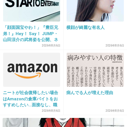
24. 匿名
2014/06/03(火) 17:03:11
宮崎勤を思い出してしまった
「顔面国宝やわ！」『豊臣兄
横顔が綺麗な有名人
弟！』Hey！ Say！ JUMP・
+364
-9
山田涼介の武将姿を公開、ネ
ット歓喜「ビジュ良すぎん」
2026年8月6日
2026年8月6日
「こんな美しい秀次は初め
て」
25. 匿名
2014/06/03(火) 17:03:14
親もアホだ
死刑しかないわ
ニートが社会復帰したい場合
病んでる人が増えた理由
はAmazonの倉庫バイトをお
+571
-8
すすめしたい…面接なし、職
場は綺麗、ドリンクバー無料
2026年8月6日
2026年8月6日
→賛否両論、場所によって全
然違う「コンビニバイトの方
26. 匿名
2014/06/03(火) 17:03:22