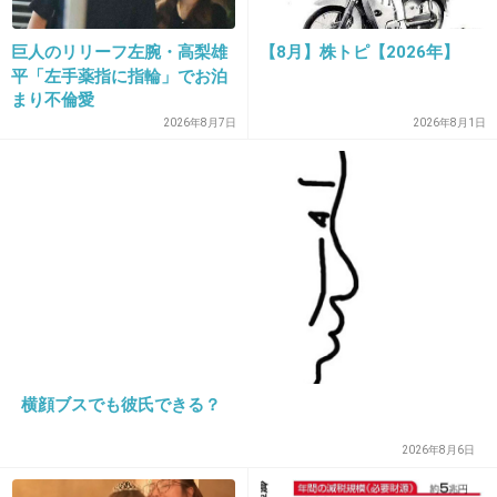
巨人のリリーフ左腕・高梨雄
【8月】株トピ【2026年】
32. 匿名
2014/06/03(火) 17:03:54
平「左手薬指に指輪」でお泊
やっと捕まりましたね！！！
まり不倫愛
2026年8月7日
2026年8月1日
死ねよこーいう鬼畜キチガイ野郎！！！！！
貴様も同じ目にあえや！！！
被害者の子がどんなに痛くて恐ろしくて怖かっ
たか
想像を絶するよ！！！
横顔ブスでも彼氏できる？
2026年8月6日
+779
-3