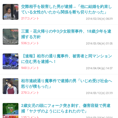
欲しい。
交際相手を殺害した男が逮捕→「他に結婚を約束し
+509
-5
ている女性がいたから関係を断ち切りたかった」
217コメント
2014/02/26(水) 06:39
三重・花火帰りの中3少女殺害事件、18歳少年を逮
38. 匿名
2014/06/03(火) 17:04:42
捕する方針
娘がいるから、こういう事件は本当に許せな
536コメント
2014/03/06(木) 01:05
い！！！
【速報】柏市の通り魔事件、被害者と同マンション
+515
-8
に住む男を逮捕へ！
940コメント
2014/04/04(金) 14:07
柏市連続通り魔事件で逮捕の男「いじめ受け社会へ
39. 匿名
2014/06/03(火) 17:05:07
怒りが積もった」
迷宮入りしなくてよかった。
270コメント
2014/03/12(水) 23:39
ご冥福をお祈りします。
2歳女児の頭にフォーク突き刺す、傷害容疑で男逮
+365
-2
捕「ヤクザのようににらまれたので」
135コメント
2014/03/20(木) 20:34