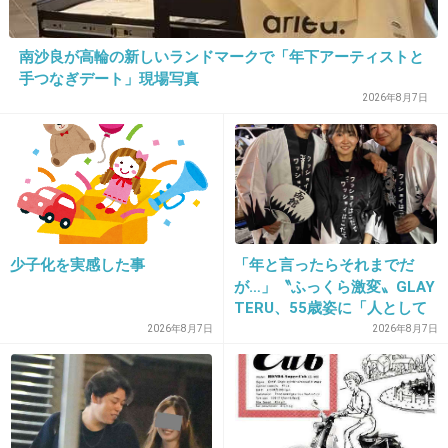
平成１７年１２月に栃木県今市市（現日光市）で小学１年の吉田有希（ゆ
き）ちゃん＝当時（７）＝が下校中に連れ去られ、茨城県内で遺体が発見
された事件で、栃木、茨城両県警は３日、栃木県鹿沼市の３０代の男を逮
南沙良が高輪の新しいランドマークで「年下アーティストと
捕した。
手つなぎデート」現場写真
+551
-3
2026年8月7日
30. 匿名
2014/06/03(火) 17:03:47
今の顔晒してよ！！
+487
-2
少子化を実感した事
「年と言ったらそれまでだ
が…」〝ふっくら激変〟GLAY
TERU、55歳姿に「人として
好きすぎる」「TERUさんに
2026年8月7日
2026年8月7日
31. 匿名
2014/06/03(火) 17:03:48
は見えない」「分からなかっ
た」
もう9年も経つんだ・・・
+230
-2