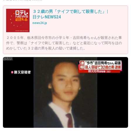
３２歳の男「ナイフで刺して殺害した」 |
日テレNEWS24
news24.jp
２００５年、栃木県旧今市市の小学１年・吉田有希ちゃんが殺害された事
件で、警察は「ナイフで刺して殺害した」などと最近になって関与をほの
めかしていた３２歳の男を殺人の疑いで逮捕した。