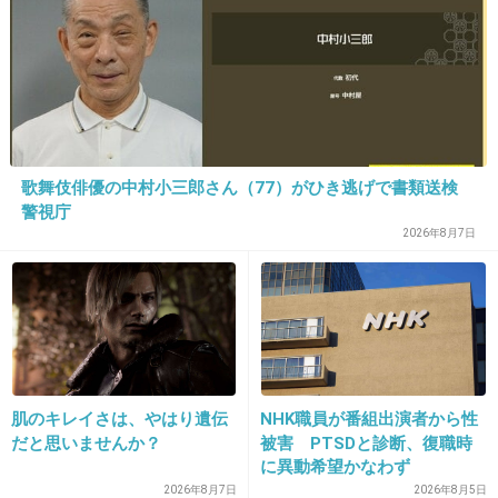
+765
-41
17. 匿名
2014/06/03(火) 17:02:17
23歳のときってこと
歌舞伎俳優の中村小三郎さん（77）がひき逃げで書類送検
死刑でいいよ。
警視庁
2026年8月7日
どうせ、なんかやったから今さらで捜査線上に
出てきたんでしょ
お願いだから死刑にしてください
+1169
-8
肌のキレイさは、やはり遺伝
NHK職員が番組出演者から性
だと思いませんか？
被害 PTSDと診断、復職時
に異動希望かなわず
18. 匿名
2014/06/03(火) 17:02:19
2026年8月7日
2026年8月5日