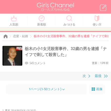
人気順
新着順
みつける
使い方
恋愛・結婚
栃木の小1女児殺害事件、32歳の男を逮捕「ナイフで刺し
栃木の小1女児殺害事件、32歳の男を逮捕「ナ
イフで刺して殺害した」
545コメント
更新：12年前
次
最後
1ページ(1-50コメント)
画像
1. 匿名
2014/06/03(火) 16:58:05