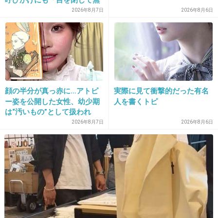
28. 匿名
2014/06/03(火) 17:03:37
視」して居座られました。無
2026年8月7日
2026年8月6日
犯人の母親も捕まってるなんてどうしようもな
理やり奪われた席は、結
局“やったもん勝ち”になって
いな
しまうのでしょうか？
亡くなった女の子が天国で幸せに暮らせますよ
うに
+537
-3
顔の半分が真っ赤に…アトピ
実際に見て衝撃的だった有名
ー姿を公開した女性、幼少期
人を書くトピ
は“汚いもの”として扱われ
「人に触れる行為に罪悪感を
2026年8月7日
2026年8月6日
29. 匿名
2014/06/03(火) 17:03:43
持っていた」
男のパソコンからは有希ちゃんの写真も見つか
ったとか、本当にクズ過ぎる！！！
栃木の小１女児殺害事件、逮捕の３０代の
男、容疑認める パソコンに幼女の画像も
- MSN産経ニュース
sankei.jp.msn.com