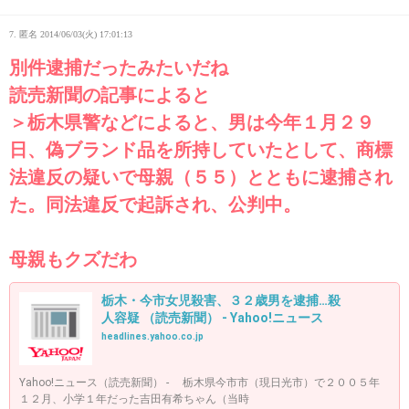
7. 匿名
2014/06/03(火) 17:01:13
別件逮捕だったみたいだね
読売新聞の記事によると
＞栃木県警などによると、男は今年１月２９
日、偽ブランド品を所持していたとして、商標
法違反の疑いで母親（５５）とともに逮捕され
た。同法違反で起訴され、公判中。
母親もクズだわ
栃木・今市女児殺害、３２歳男を逮捕…殺
人容疑 （読売新聞） - Yahoo!ニュース
headlines.yahoo.co.jp
Yahoo!ニュース（読売新聞） - 栃木県今市市（現日光市）で２００５年
１２月、小学１年だった吉田有希ちゃん（当時