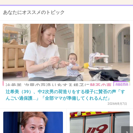
と娘は返ってこないんだよね。両親はつらいよ
ね…
あなたにオススメのトピック
+1428
-3
13. 匿名
2014/06/03(火) 17:01:53
お前のせいでその子は
将来を奪われたんだぞ。
辻希美（39）、中2次男の荷造りをする様子に賛否の声「す
んごい過保護…」「全部ママが準備してくれるんだ」
一生刑務所からでてくるな
2026年8月7日
+1656
-2