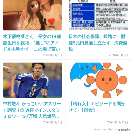
34. 匿名
2014/06/03(火) 17:04:16
遺族の方々も一歩前に進めますかね‥。
こういう事件は子を持つ親としては本当に腹立
木下優樹菜さん 長女の14歳
日本の社会保障、岐路に 財
誕生日を祝福 “推し”のアイ
源5兆円見通し立たず―消費減
たしいし、悲しいし何とも言えない気持ちにな
ドルも明かす「この場で言い
税
ります。
ますね」
2026年8月6日
2026年8月6日
罪を犯した責任をしっかり償わせてほしいで
す。
+402
-1
中村敬斗 かっこいいアスリー
【晴れ女】エピソードを聞か
35. 匿名
2014/06/03(火) 17:04:20
ト調査 1位 W杯でインスタフ
せて♪【雨女】
ォロワー127万増 人気爆発 …
女の子の気持ちを思うと、
2位 高橋藍 3位 大谷翔平
2026年8月6日
2026年7月17日
かわいそうで。
Recommended by