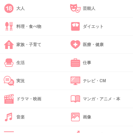
大人
芸能人
42. 匿名
2014/06/03(火) 17:05:47
捕まってよかった って言っていいのか悪いのか
料理・食べ物
ダイエット
難しいよね。ユキちゃんが帰ってくるなら、そ
れはよかった！！の一言だけど。どちらにせ
家族・子育て
医療・健康
よ、犯人は絶対許せない。子供を殺すなんて考
えられない。
生活
仕事
+335
-7
実況
テレビ・CM
43. 匿名
2014/06/03(火) 17:05:52
ドラマ・映画
マンガ・アニメ・本
罪を償ってください。
それだけです。
音楽
画像
+133
-11