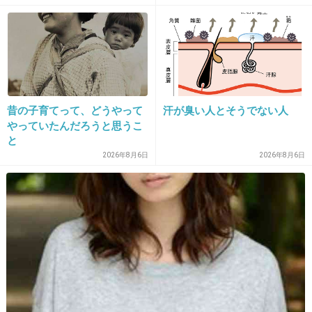
逮捕されたの？良かった。
もう有希ちゃんが帰ることはなくても、犯人も
捕まらず神隠し的とか言われてたら親御さん更
に辛いよね。
犯人には極刑を望みます。
昔の子育てって、どうやって
汗が臭い人とそうでない人
+828
-5
やっていたんだろうと思うこ
と
2026年8月6日
2026年8月6日
19. 匿名
2014/06/03(火) 17:02:24
今ちょうどニュース見てた
捕まって良かったけど、女の子のその時の心情
を考えるとなんとも言えない気持ちになる
自分から供述し始めたみたいで誤認逮捕じゃな