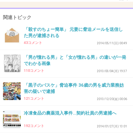
泣けてくる。
酷すぎる。
関連トピック
+615
-4
「殺すのちょー簡単」 元妻に脅迫メールを送信し
た男が逮捕される
43コメント
2014/05/11(日) 00:49
36. 匿名
2014/06/03(火) 17:04:34
「男が憧れる男」と「女が憧れる男」の違いが一発
捕まっても許せない。死刑でいい。
でわかる画像
110コメント
2013/03/04(月) 19:37
+466
-6
「黒子のバスケ」脅迫事件 36歳の男を威力業務妨
害の疑いで逮捕
37. 匿名
2014/06/03(火) 17:04:35
121コメント
2013/12/20(金) 00:06
９年も前になるんだね。
冷凍食品の農薬混入事件…契約社員の男逮捕へ
捕まって良かった。
子供を狙うキモイ男たちには厳しい罰を与えて
192コメント
2014/01/27(月) 13:01