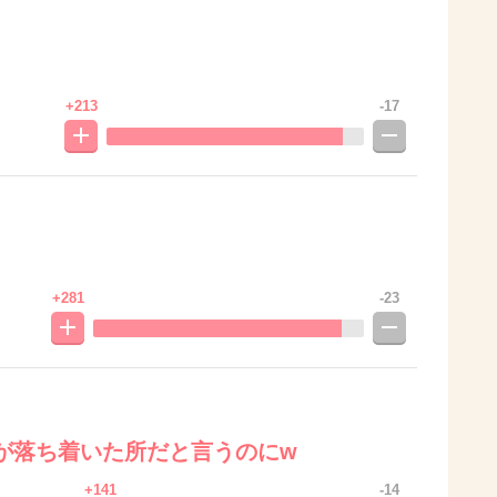
+213
-17
+281
-23
が落ち着いた所だと言うのにw
+141
-14