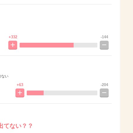
+332
-144
方ない
+63
-204
出てない？？