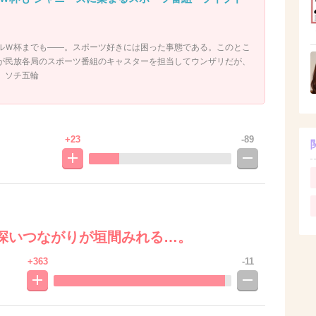
ルＷ杯までも――。スポーツ好きには困った事態である。このとこ
が民放各局のスポーツ番組のキャスターを担当してウンザリだが、
。ソチ五輪
+23
-89
深いつながりが垣間みれる…。
+363
-11