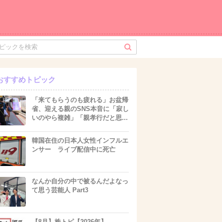
おすすめトピック
「来てもらうのも疲れる」お盆帰
省、迎える親のSNS本音に「寂し
いのやら複雑」「親孝行だと思...
韓国在住の日本人女性インフルエ
ンサー ライブ配信中に死亡
なんか自分の中で被るんだよなっ
て思う芸能人 Part3
【8月】株トピ【2026年】