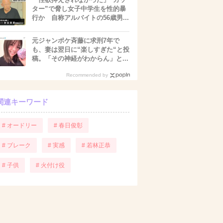
ター”で脅し女子中学生を性的暴
行か 自称アルバイトの56歳男...
元ジャンポケ斉藤に求刑7年で
も、妻は翌日に“楽しすぎた“と投
稿。「その神経がわからん」と...
Recommended by
関連キーワード
# オードリー
# 春日俊彰
# ブレーク
# 実感
# 若林正恭
# 子供
# 火付け役