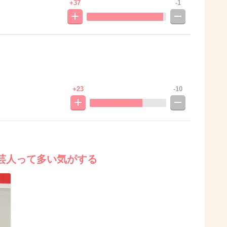
+37
-1
+23
-10
芸人って多い気がする