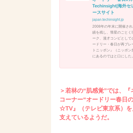
Techinsigh
ースサイト
japan.techinsight.jp
2008年の年末に開催さ
績を残し、彗星のごとく
ーク、漫才コンビとして
ードリー・春日が再ブレ
トニッポン』（ニッポン
にあるのではと口にした
＞若林の“肌感覚”では、
コーナー“オードリー春日
☆TV』（テレビ東京系）
支えているようだ。