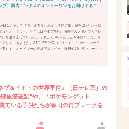
t|海外セレブ、国内エンタメのオンリーワンをお届けするニュ
れたM-1グランプリで、敗者復活戦から決勝進出。総合2位という成
現れたオードリー。翌年にはM-1で魅せた独特のズレ漫才で大ブレ
の知名度を上げていった。それから5年が経った今年になって、オ
ークしているようだ。24日深夜放送の『オードリーのオールナイ
放送）で、オードリーの若林正恭は相方の春日俊彰が再ブレーク中
。
『ネプ＆イモトの世界番付』（日テレ系）の
の部族滞在記”や、『ポケモンゲット
を見ている子供たちが春日の再ブレークを
+42
-5