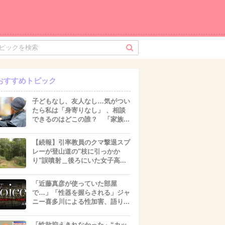
おすすめトピック
子どもなし、友人なし…気がつい
たら私は「身寄りなし」 、相談
できるのはどこの誰？ 「家族...
【続報】引率教員のクマ撃退スプ
レーが登山道の"枝に引っかか
り"誤噴射＿後ろにいた女子高...
「近藤真彦が使っていた部屋
で…」「性器を握らされる」ジャ
ニー喜多川による性加害、語り...
「性欲抑えきれなかった」“カッ