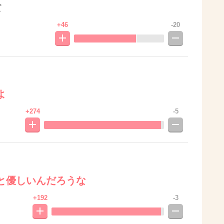
て
+46
-20
よ
+274
-5
と優しいんだろうな
+192
-3