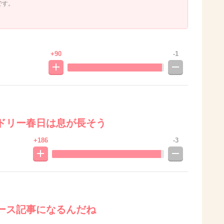
です。
+90
-1
ドリー春日は息が長そう
+186
-3
ース記事になるんだね