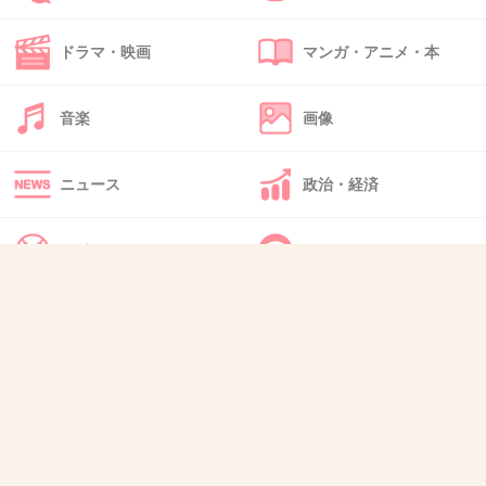
39. 匿名
2013/03/26(火) 12:56:03
ドラマ・映画
マンガ・アニメ・本
食べたい!めっちゃ喉かわきそうだけど（笑）関西にもでき
てほしいなぁ
音楽
画像
+12
-3
ニュース
政治・経済
40. 匿名
2013/03/26(火) 13:06:32
別に行きたいとは思わない。三枚で限界来ると見た！！
スポーツ
IT・インターネット
キットカット（黒）一袋食べる方がおいしいと思う(*´∇｀*)
+10
-22
犬・猫・動物
質問・雑談
41. 匿名
2013/03/26(火) 13:19:48
この間友達からプレゼントして貰った♪
美味しかった～～～(*´艸`*)