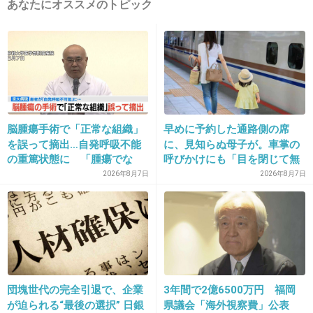
あなたにオススメのトピック
10. 匿名
2013/03/26(火) 12:13:17
めっちゃ食べたい。でも太りそう～ｗ
+29
-2
11. 匿名
2013/03/26(火) 12:14:25
脳腫瘍手術で「正常な組織」
早めに予約した通路側の席
を誤って摘出…自発呼吸不能
に、見知らぬ母子が。車掌の
ステラおばさん普通に買うとコスパ悪いからこ
の重篤状態に 「腫瘍でな
呼びかけにも「目を閉じて無
ういうのなら食べたいな
い」結果出ても“勘違い”で摘
視」して居座られました。無
2026年8月7日
2026年8月7日
出継続 通常の生活送ってい
理やり奪われた席は、結局“や
+28
-2
た患者が手足も動かず 京大
ったもん勝ち”になってしまう
病院
のでしょうか？
12. 匿名
2013/03/26(火) 12:15:20
ドリンクも付いてるんだね
団塊世代の完全引退で、企業
3年間で2億6500万円 福岡
が迫られる“最後の選択” 日銀
県議会「海外視察費」公表