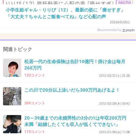
小学生姫ギャル・りりぴ（12）、最新の姿に「痩せすぎ」
「大丈夫？ちゃんとご飯食べてね」など心配の声
30. 匿名
2013/03/26(火) 12:29:07
2026年8月8日
ステラおばさん好きだけど
Recommended by
クッキーってがつがつ食べるものじゃない気が
する
関連トピック
+19
-3
松居一代の生命保険は合計10億円！掛け金は毎月
260万円
133コメント
2013/02/23(土) 23:28
31. 匿名
2013/03/26(火) 12:30:18
この川で20分以上泳いだら300万円あげるよ！
ポテチと交互に食べたらどんどん食べれそうｗ
209コメント
2013/02/28(木) 00:42
+15
-0
20～39歳までの未婚男性の3分の1は年収200万円
未満「結婚したくても収入が低くてできない」
119コメント
32. 匿名
2013/03/26(火) 12:31:15
2013/01/09(水) 11:08