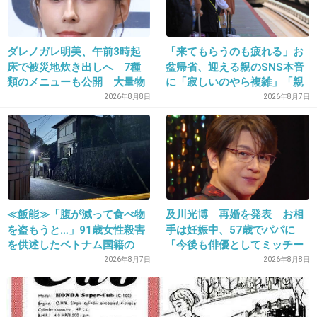
24. 匿名
2013/03/26(火) 12:24:47
ダレノガレ明美、午前3時起
「来てもらうのも疲れる」お
おいしいよね～(*≧∀≦*)行きたいなぁ♪
床で被災地炊き出しへ 7種
盆帰省、迎える親のSNS本音
+5
-2
類のメニューも公開 大量物
に「寂しいのやら複雑」「親
資とともに
孝行だと思っていたのに」
2026年8月8日
2026年8月7日
25. 匿名
2013/03/26(火) 12:27:05
サクっと感がたまらない
出典：sociorocketnews.files.wordpress.com
≪飯能≫「腹が減って食べ物
及川光博 再婚を発表 お相
を盗もうと…」91歳女性殺害
手は妊娠中、57歳でパパに
+16
-1
を供述したベトナム国籍の
「今後も俳優としてミッチー
男、在留資格なし…奪った車
として精進」
2026年8月7日
2026年8月8日
で“3台追突”の逃走劇
26. 匿名
2013/03/26(火) 12:28:04
いや、よくよく考えて、クッキー６枚も食べた