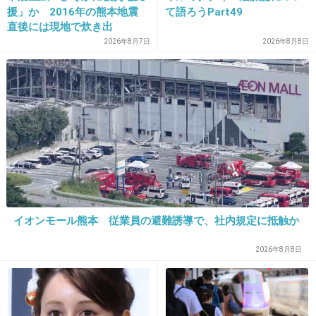
援」か 2016年の熊本地震
て語ろうPart49
直後には現地で炊き出
22. 匿名
2013/03/26(火) 12:23:05
し “誰にも知られなくて良
2026年8月7日
2026年8月8日
美味しそうな匂いだよね～
い”と、むしろ強まる福祉活
動への思い
だけど３枚が限度かなぁ・・・
甘すぎだよぉ～
+27
-6
イオンモール熊本 従業員の避難誘導で、社内規定に抵触か
23. 匿名
2013/03/26(火) 12:24:38
これは意外とドリンクがないとキツそうだねｗ
2026年8月8日
でもお水は無料みたいだし。いいなぁ
+10
-2