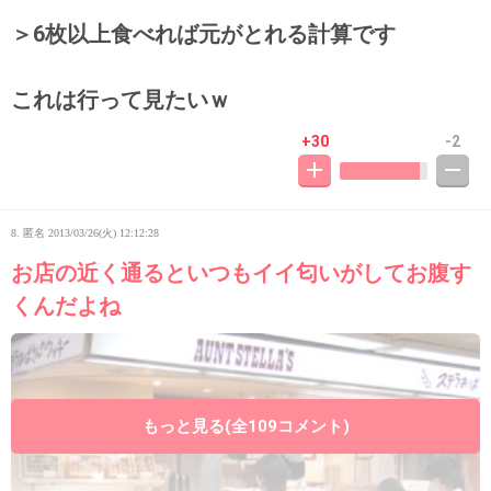
＞6枚以上食べれば元がとれる計算です
これは行って見たいｗ
+30
-2
8. 匿名
2013/03/26(火) 12:12:28
お店の近く通るといつもイイ匂いがしてお腹す
くんだよね
もっと見る(全109コメント)