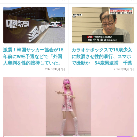
キー食べ続けるって結構ﾂﾗｲと実感。
食べ終わった後に、コンビニで唐揚げ買って食
べました(^-^;)
あと半年くらいは行かなくて良いかなぁ…
激震！韓国サッカー協会が15
カラオケボックスで15歳少女
+40
-1
年前にW杯予選などで「外国
に飲酒させ性的暴行、スマホ
人審判を性的接待していた」
で撮影か 54歳男逮捕 千葉
疑惑のスキャンダルが発覚！
2026年8月7日
2026年8月7日
7試合20人が対象で日本人審
29. 匿名
2013/03/26(火) 12:28:47
判が含まれていたとの指摘
＞隣席の女子学生は一人で20枚以上食べていた
も…
ので
けっこう食べれるもんだね！ｗ
+22
-1