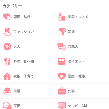
+7
-1
カテゴリー
恋愛・結婚
美容・コスメ
37. 匿名
2013/03/26(火) 12:41:34
33さま、私も富山です！！
ファッション
髪型
詳細教えてください！！
+6
-1
大人
芸能人
料理・食べ物
ダイエット
38. 匿名
2013/03/26(火) 12:50:29
ドリンク付きなら４枚くらいでも元がとれそう❢❢
家族・子育て
医療・健康
福岡にもできないかなぁ(^ω^;
生活
仕事
+7
-1
実況
テレビ・CM