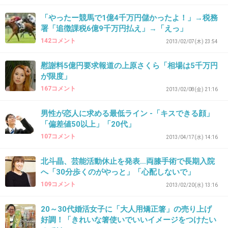
女性はスイーツ食べ放題に弱いよね(´∀｀)
「やったー競馬で1億4千万円儲かったよ！」→税務
署「追徴課税6億9千万円払え」→「えっ」
不二家レストランの「ケーキ食べ放題」が
142コメント
2013/02/07(木) 23:54
大好評
girlschannel.net
慰謝料5億円要求報道の上原さくら「相場は5千万円
不二家レストランの「ケーキ食べ放題」が大好評不二家レストラン、ケー
が限度」
キ食べ放題が好評 - ドリンク付きで1380円! | ライフ | マイナビニュース不二
家フードサービスは、「不二家レストラン」の対象33店舗にて、「フレッ
167コメント
2013/02/08(金) 21:16
シュケーキ食べ放題」を実施している。食べ放...
男性が恋人に求める最低ライン -「キスできる顔」
+12
-0
「偏差値50以上」「20代」
107コメント
2013/04/17(水) 14:16
33. 匿名
2013/03/26(火) 12:31:56
北斗晶、芸能活動休止を発表…両膝手術で長期入院
へ「30分歩くのがやっと」「心配しないで」
マイナー過ぎるけど富山でもやってるよ！
109コメント
2013/02/20(水) 13:16
+12
-1
20～30代婚活女子に「大人用矯正箸」の売り上げ
好調！「きれいな箸使いでいいイメージをつけたい