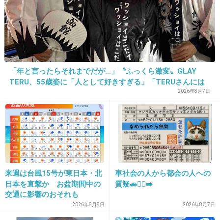
+14
-2
17. 匿名
2013/03/26(火) 12:18:41
これはやばいです・・・
「年と言ったらそれまでだが…」〝ふっくら激変〟GLAY
クッキー好きなんで食べ過ぎて胃もたれしての
TERU、55歳姿に「人として好きすぎる」「TERUさんには
見えない」「分からなかった」
たうちまわりそうｗ
2026年8月7日
+19
-3
18. 匿名
2013/03/26(火) 12:19:19
9
来週は台風15号が東日本・北
車社会の人から都会の人への
関西は1番じゃなきゃイヤなの？
日本を直撃か お盆期間中の
質疑🚗🏃‍♀️‍➡️
最近の関西の粘着ヤバイ
交通に影響のおそれも
2026年8月8日
2026年8月7日
+9
-16