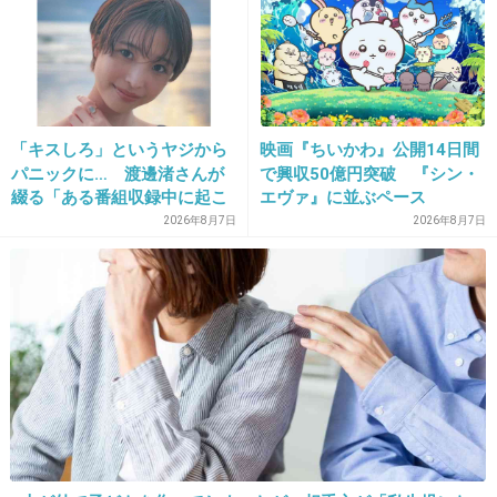
19. 匿名
2013/03/26(火) 12:20:21
おいしそー（ﾖﾀﾞﾚ
「キスしろ」というヤジから
映画『ちいかわ』公開14日間
パニックに… 渡邊渚さんが
で興収50億円突破 『シン・
出典：sociorocketnews.files.wordpress.com
綴る「ある番組収録中に起こ
エヴァ』に並ぶペース
ったフラッシュバック」
2026年8月7日
2026年8月7日
出典：sociorocketnews.files.wordpress.com
出典：sociorocketnews.files.wordpress.com
出典：sociorocketnews.files.wordpress.com