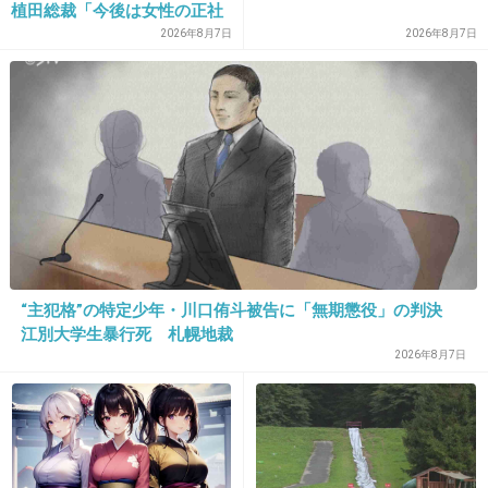
植田総裁「今後は女性の正社
出典：sociorocketnews.files.wordpress.com
員化と外国人の人材活用が
2026年8月7日
2026年8月7日
+38
-1
鍵」
13. 匿名
2013/03/26(火) 12:16:16
いいな～。食べたい。
6枚で元が取れるなら、お得だよね。
+35
-2
“主犯格”の特定少年・川口侑斗被告に「無期懲役」の判決
江別大学生暴行死 札幌地裁
14. 匿名
2013/03/26(火) 12:16:21
2026年8月7日
全国でもやって欲しいな！
+36
-2