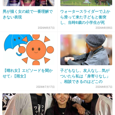
15. 匿名
2013/03/26(火) 12:16:47
男が描く女の絵で一番理解で
ウォータースライダーで上か
クッキー好きには堪らない話。
きない表現
ら滑って来た子どもと衝突
し、当時8歳の小学生が死
+28
-3
亡 イベントの引率責任者の
2026年8月7日
2026年8月8日
町職員を「減給」の懲戒処
分 児童の両親は「軽過ぎ
る」「全く納得できない」
島根県邑南町
【晴れ女】エピソードを聞か
子どもなし、友人なし…気が
せて♪【雨女】
ついたら私は「身寄りなし」
、相談できるのはどこの
16. 匿名
2013/03/26(火) 12:16:59
誰？ 「家族がいること」が
2026年7月17日
2026年8月7日
＞女の花園、20人中男子はひとり！
前提の世の中、でも孤立は誰
にでも起きる
男一人だけｗｗ