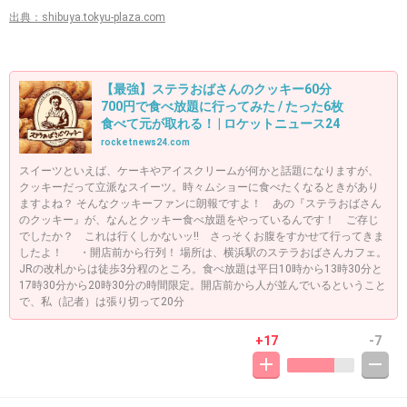
出典：shibuya.tokyu-plaza.com
【最強】ステラおばさんのクッキー60分
700円で食べ放題に行ってみた / たった6枚
食べて元が取れる！ | ロケットニュース24
rocketnews24.com
スイーツといえば、ケーキやアイスクリームが何かと話題になりますが、
クッキーだって立派なスイーツ。時々ムショーに食べたくなるときがあり
ますよね？ そんなクッキーファンに朗報ですよ！ あの『ステラおばさん
のクッキー』が、なんとクッキー食べ放題をやっているんです！ ご存じ
でしたか？ これは行くしかないッ!! さっそくお腹をすかせて行ってきま
したよ！ ・開店前から行列！ 場所は、横浜駅のステラおばさんカフェ。
JRの改札からは徒歩3分程のところ。食べ放題は平日10時から13時30分と
17時30分から20時30分の時間限定。開店前から人が並んでいるということ
で、私（記者）は張り切って20分
+17
-7