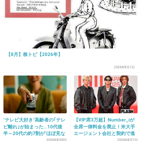
ら結構お腹にたまるよね？(゜_゜)胃にもたれそ
う…
+34
-7
【8月】株トピ【2026年】
27. 匿名
2013/03/26(火) 12:28:07
クッキー大好きな私は何枚でもいけそうな気が
2026年8月1日
しちゃう(笑)
+31
-3
28. 匿名
2013/03/26(火) 12:28:30
"テレビ大好き"高齢者の｢テレ
【VIP席3万超】Number_iが
こないだ行ったけど美味しかった(^_^)/
ビ離れ｣が始まった…10代後
全席一律料金を廃止！米大手
半～20代の約7割が"ほぼ見な
エージェント会社と契約で進
でも、しょっぱい食べ物がなく、ひたすらクッ
い"衝撃の最新データ
む“世界標準”化
2026年8月8日
2026年8月7日