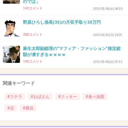
のでは」
34. 匿名
2013/03/26(火) 12:32:04
143コメント
2013/03/06(水) 04:30
22さん
野原ひろし係長(35)の月収手取り30万円
3枚ですか⁉私、全種類二枚ずつ食べれそう…
+13
-6
200コメント
2013/02/25(月) 20:01
麻生太郎副総理の“マフィア・ファッション”推定総
額が凄すぎるｗｗｗｗ
35. 匿名
2013/03/26(火) 12:34:55
105コメント
2013/03/06(水) 07:32
ケーキバイキングってけっこうあるけど、クッ
キーバイキングってレアだよね？！
関連キーワード
+22
-4
#ステラ
#おばさん
#クッキー
#食べ放題
#店
#横浜
36. 匿名
2013/03/26(火) 12:37:52
少し前まではさらに料金が安かったみたいだね