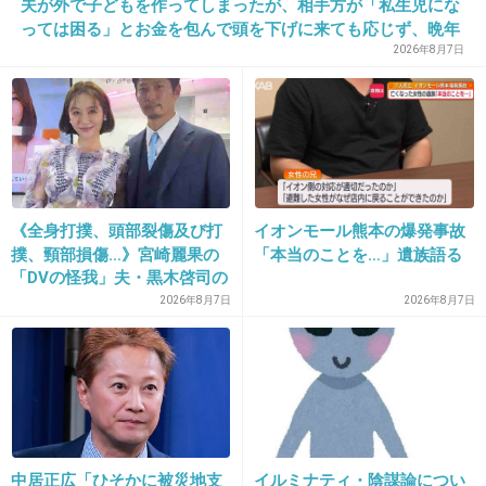
夫が外で子どもを作ってしまったが、相手方が「私生児にな
っては困る」とお金を包んで頭を下げに来ても応じず、晩年
+48
-1
まで離婚に応じなかった親戚の話→「一生復讐になる」「こ
2026年8月7日
れ本人幸せなの？」
20. 匿名
2013/03/26(火) 12:21:18
ドリンク付きは嬉しい！！
6枚なら絶対元とれますね＼(^o^)／
《全身打撲、頭部裂傷及び打
イオンモール熊本の爆発事故
+46
-2
撲、頸部損傷…》宮崎麗果の
「本当のことを…」遺族語る
「DVの怪我」夫・黒木啓司の
逮捕で始まる「夫婦の闘争」
2026年8月7日
2026年8月7日
21. 匿名
2013/03/26(火) 12:22:38
ステラおばさんは１枚が大きいから食べ応えあ
りそう
+27
-1
中居正広「ひそかに被災地支
イルミナティ・陰謀論につい