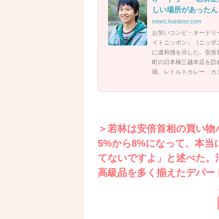
しい場所があったん
news.livedoor.com
お笑いコンビ・オードリ
イトニッポン」（ニッポ
に違和感を示した。安倍
町の日本橋三越本店を訪
籍、レトルトカレー、カジ
＞若林は安倍首相の買い物
5%から8%になって、本
てないですよ」と述べた。
高級品を多く揃えたデパー