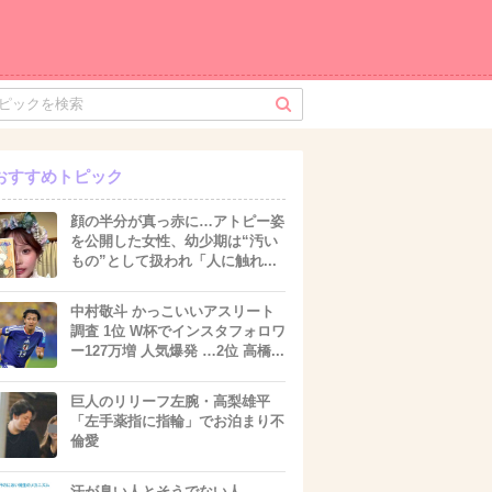
おすすめトピック
顔の半分が真っ赤に…アトピー姿
を公開した女性、幼少期は“汚い
もの”として扱われ「人に触れ...
中村敬斗 かっこいいアスリート
調査 1位 W杯でインスタフォロワ
ー127万増 人気爆発 …2位 高橋...
巨人のリリーフ左腕・高梨雄平
「左手薬指に指輪」でお泊まり不
倫愛
汗が臭い人とそうでない人