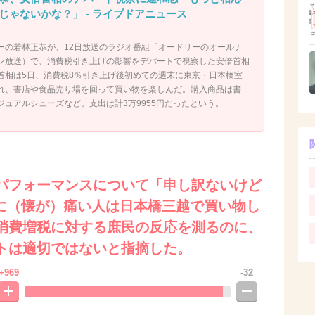
じゃないかな？」 - ライブドアニュース
ーの若林正恭が、12日放送のラジオ番組「オードリーのオールナ
ン放送）で、消費税引き上げの影響をデパートで視察した安倍首相
首相は5日、消費税8％引き上げ後初めての週末に東京・日本橋室
れ、書店や食品売り場を回って買い物を楽しんだ。購入商品は書
ュアルシューズなど。支出は計3万9955円だったという。
パフォーマンスについて「申し訳ないけど
当に（懐が）痛い人は日本橋三越で買い物し
消費増税に対する庶民の反応を測るのに、
トは適切ではないと指摘した。
+969
-32