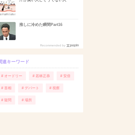
推しに冷めた瞬間Part16
Recommended by
関連キーワード
# オードリー
# 若林正恭
# 安倍
# 首相
# デパート
# 視察
# 疑問
# 場所