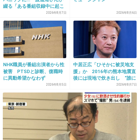
参観日にボディコン着てきたうちの親ｗｗｗｗ
綴る「ある番組収録中に起こ
ｗｗｗｗｗ
ったフラッシュバック」
2026年8月7日
2026年8月6日
+76
-8
23. 匿名
2014/04/10(木) 18:41:53
NHK職員が番組出演者から性
中居正広「ひそかに被災地支
被害 PTSDと診断、復職時
援」か 2016年の熊本地震直
ハートやボーダー柄のスパッツにパーカーとか
に異動希望かなわず
後には現地で炊き出し “誰に
Ｔシャツ着させられてた。
も知られなくて良い”と、むし
2026年8月5日
2026年8月7日
なぜ下はスパッツオンリーだったのか謎です。
ろ強まる福祉活動への思い
+38
-0
24. 匿名
2014/04/10(木) 18:42:46