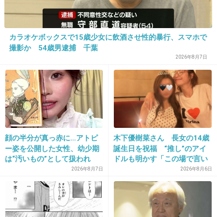
ピアノの発表会で、着れなくなったカーディガ
ンの袖を切ってベストにして、さらにそのベス
トにクリスマスツリーで巻くようなキラキラの
カラオケボックスで15歳少女に飲酒させ性的暴行、スマホで
太いモール？をクルクル付け始め…
撮影か 54歳男逮捕 千葉
2026年8月7日
頭には手作りの猫耳付けられて、出番前から周
に爆笑され…
小学生だった私はさすがに心が折れ涙ボロボロ
になりました…
顔の半分が真っ赤に…アトピ
木下優樹菜さん 長女の14歳
ー姿を公開した女性、幼少期
誕生日を祝福 “推し”のアイ
+80
-0
は“汚いもの”として扱われ
ドルも明かす「この場で言い
「人に触れる行為に罪悪感を
ますね」
2026年8月7日
2026年8月6日
持っていた」
25. 匿名
2014/04/10(木) 18:43:14
体育祭で大声出して応援された事かなぁ。