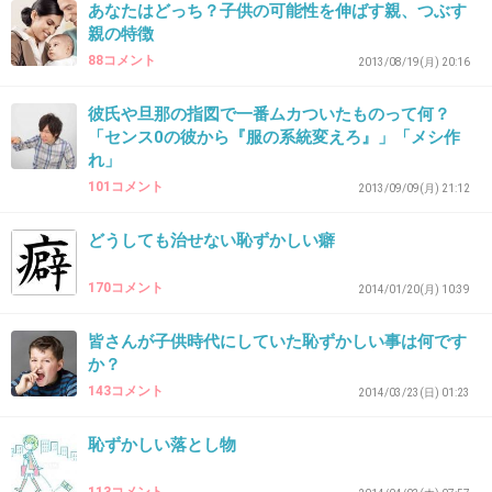
あなたはどっち？子供の可能性を伸ばす親、つぶす
親の特徴
88コメント
2013/08/19(月) 20:16
32. 匿名
2014/04/10(木) 18:56:29
小学生のころの髪型は毎回ウルトラマンの母だ
彼氏や旦那の指図で一番ムカついたものって何？
「センス0の彼から『服の系統変えろ』」「メシ作
った。
れ」
友達が髪を可愛くしてる姿が毎回羨ましかっ
101コメント
2013/09/09(月) 21:12
た。
どうしても治せない恥ずかしい癖
末っ子だったもので母がいつまでも私を赤ちゃ
ん扱いしてた。いつになったら自分で髪を結わ
170コメント
2014/01/20(月) 10:39
させてくれるのか！と怒ったら小学生のうちは
皆さんが子供時代にしていた恥ずかしい事は何です
ダメだと怒られた。
か？
中学生になってやっとミツアミの仕方を覚えた
143コメント
2014/03/23(日) 01:23
よ。
恥ずかしい落とし物
+26
-0