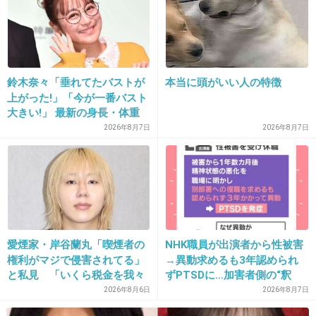
+99
-0
鈴木奈々「垂れてたバストが
本当に頭がいい人の特徴
19. 匿名
2014/04/10(木) 18:38:43
上がった!」「今が一番バスト
親が自分の子供(私)だけをめいいっぱい褒め
大きい!」 最新の身長・体重
も報告
る。
2026年8月7日
2026年8月7日
親が私が子供の頃した恥ずかしい行動を言いふ
らす。 かな(笑)
いいんだけど、気持ちは分かるんだけど。恥ず
愛煙家・岸谷蘭丸「喫煙者の
NHK職員が出演者から性被害
かしかった( ´ ▽ ` )
権利がマジで侵害されてる」
→異動求めるも3年認められ
と私見 「いくら税金を我々
ずPTSDに…加害者側の“釈
+25
-2
が払ってるんだと」
明”にコラムニスト「納得がい
2026年8月6日
2026年8月7日
かない」一方で組織体制の問