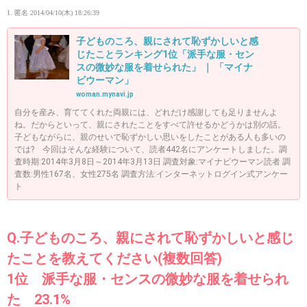
1. 匿名
2014/04/10(木) 18:26:39
子どものころ、親にされて恥ずかしいと感
じたことランキング1位「派手な服・セン
スの微妙な服を着せられた」 ｜ 「マイナ
ビウーマン」
woman.mynavi.jp
自分を産み、育ててくれた両親には、どれだけ感謝しても足りませんよ
ね。だからといって、親にされたことをすべて許せるかどうかは別の話。
子どもながらに、親のせいで恥ずかしい思いをしたことがある人も多いの
では? 今回はそんな経験について、読者442名にアンケートしました。調
査時期:2014年3月8日～2014年3月13日 調査対象:マイナビウーマン読者 調
査数:男性167名、女性275名 調査方法:インターネットログイン式アンケー
ト
Q.子どものころ、親にされて恥ずかしいと感じ
たことを教えてください(複数回答)
1位 派手な服・センスの微妙な服を着せられ
た 23.1%