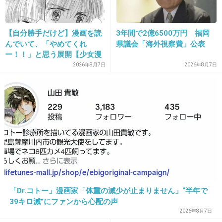
走るの遅かったからホント恥ずかしかったで
す。
【自分勝手だけど】漫画を読
3年間で2億6500万円 福岡
+20
-3
んでいて、「やめてくれ
県議会「海外視察費」公表
ー！！」と思う展開【少女漫
画・少年漫画etc.】Part2
2026年8月7日
2026年8月7日
26. 匿名
2014/04/10(木) 18:45:08
無神経な母に初潮が来たことを私の目の前で父
に大声で報告された。
思春期で多感な時期で恥ずかしくて本当に嫌な
気分になった。
母として普通の行動だったのか？
私なら子供がいない時に父親に報告する。
「Dr.コトー」漫画家「体重の減少が止まりません」“半年で
+121
-1
39キロ減”にファンから心配の声
2026年8月7日