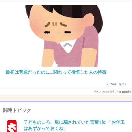
+61
-3
29. 匿名
2014/04/10(木) 18:48:23
電車で割り込みして座る母、私が周りの人にあ
わせて乗車し、座るところが無いのを見て『ほ
ら！トロトロしてるから』と大きな声で怒られ
て恥ずかしかった(ｰｰ;)
最初は普通だったのに…関わって後悔した人の特徴
+42
-1
2026年8月7日
Recommended by
30. 匿名
2014/04/10(木) 18:53:16
関連トピック
24さん
子どものころ、親に騙されていた言葉1位 「お年玉
はあずかっておくね」
ああ…同級生にもいた