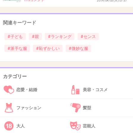
113コメント
2014/04/03(木) 07:57
33. 匿名
2014/04/10(木) 18:58:25
関連キーワード
30さん
#子ども
#親
#ランキング
#センス
鯉のぼりは強烈ですね
#派手な服
#恥ずかしい
#微妙な服
親子揃って満足していればとりあえずハッピー
なのですが、嫌がる子をよそに揺るぎない自信
カテゴリー
を持って着せる親はタチが悪い上に勝てません
恋愛・結婚
美容・コスメ
なんかあの笑われた日を思い出したら悲しくな
ってきました…w
ファッション
髪型
+48
-0
大人
芸能人