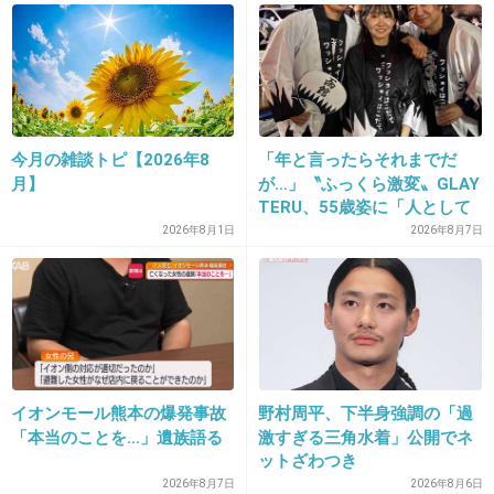
27. 匿名
2014/04/10(木) 18:46:51
潮干狩りに行くのに、小学校の短パンを履かさ
れた。
まぁ、汚れるし濡れるからそれでもいいんだけ
今月の雑談トピ【2026年8
「年と言ったらそれまでだ
ど、思いっきり何年何組〇〇と書かれているか
月】
が…」〝ふっくら激変〟GLAY
ら恥ずかしかった。
TERU、55歳姿に「人として
なんか、もっとほかになかったのかな(^_^;)
好きすぎる」「TERUさんに
2026年8月1日
2026年8月7日
は見えない」「分からなかっ
+19
-2
た」
28. 匿名
2014/04/10(木) 18:47:26
24
イオンモール熊本の爆発事故
野村周平、下半身強調の「過
「本当のことを…」遺族語る
激すぎる三角水着」公開でネ
ットざわつき
気の毒すぎる…
2026年8月7日
2026年8月6日