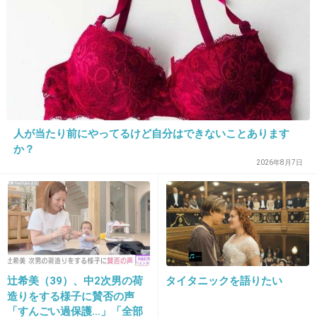
13. 匿名
2014/04/10(木) 18:35:24
近所のオバさんに色々情報流された。
些細なことだけどイヤだったな
+48
-0
人が当たり前にやってるけど自分はできないことあります
か？
2026年8月7日
14. 匿名
2014/04/10(木) 18:35:24
私は母に前髪を切ってもらっていたけど「あっ
ちが短い。こっちが短い」と、毎度オンザ眉毛
だった。
+29
-1
辻希美（39）、中2次男の荷
タイタニックを語りたい
造りをする様子に賛否の声
「すんごい過保護…」「全部