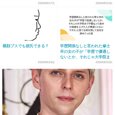
ママが準備してくれるんだ」
15. 匿名
2014/04/10(木) 18:35:42
2026年8月7日
2026年8月6日
母の趣味で小さい頃から長髪リボン、フリフリ
の格好をさせられていました。（メゾピアノと
か）
中身は女の子から程遠かったのでいつも泥だら
けにして怒られてた…
横顔ブスでも彼氏できる？
学歴関係なしと言われた修士
卒の女の子が「学歴で優遇し
ないとか、それじゃ大学院ま
小学校低学年で天使の羽の付いたカーディガン
で学費払って自分の価値を上
2026年8月6日
2026年8月6日
を着せられた時に激しく抵抗→以来兄のお下が
げた人が馬鹿じゃないです
り
か」と捨て台詞を残し会社を
辞めてった
大人になった今もフリフリやリボンは苦手で
す。
+64
-1