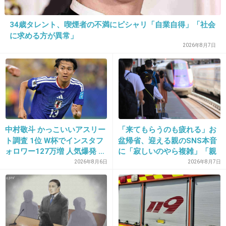
34歳タレント、喫煙者の不満にピシャリ「自業自得」「社会
に求める方が異常」
2026年8月7日
16. 匿名
2014/04/10(木) 18:35:47
周囲の子が持ってる物を持ってないと肩身が狭
い。
中村敬斗 かっこいいアスリー
「来てもらうのも疲れる」お
ト調査 1位 W杯でインスタフ
盆帰省、迎える親のSNS本音
私にも経験あるわ
ォロワー127万増 人気爆発 …
に「寂しいのやら複雑」「親
2位 高橋藍 3位 大谷翔平
孝行だと思っていたのに」
2026年8月6日
2026年8月7日
+51
-0
17. 匿名
2014/04/10(木) 18:36:31
今なら事情が分かるけど、手抜き弁当は恥ずか