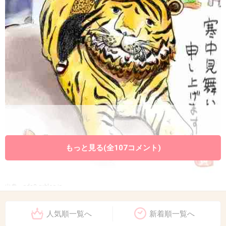
もっと見る(全107コメント)
出典：pds2.exblog.jp
+80
-1
人気順一覧へ
新着順一覧へ