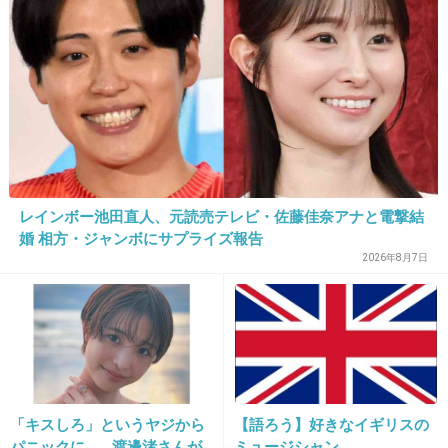
題点も指摘
20. 匿名
2014/04/10(木) 18:39:27
自分の名前がプリントされたTシャツ
しかも三姉妹でお揃い。
どんだけアピールしてるの？って感じだった。
+30
-1
レインボー池田直人、元読売テレビ・佐藤佳奈アナと電撃結
婚 相方・ジャンボにサプライズ報告
21. 匿名
2014/04/10(木) 18:39:31
2026年8月7日
変なイラストが付いたセーター
+19
-0
22. 匿名
2014/04/10(木) 18:40:47
「キスしろ」というヤジから
【語ろう】好きなイギリスの
パニックに… 渡邊渚さんが
ミュージシャン