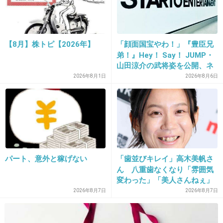
かもしれない
+40
-7
【8月】株トピ【2026年】
「顔面国宝やわ！」『豊臣兄
弟！』Hey！ Say！ JUMP・
12. 匿名
2014/04/10(木) 18:35:10
山田涼介の武将姿を公開、ネ
ット歓喜「ビジュ良すぎん」
2026年8月1日
2026年8月6日
子供の頃の親の仕打ちがトラウマになることも
「こんな美しい秀次は初め
ある
て」
親にされて嫌だったこと、語りませんか
girlschannel.net
親にされて嫌だったこと、語りませんか私は、 テストの点数が悪いと、ガ
ミガミ怒られたこと 友達を家に呼ばせてもらえなかったこと 親が仕事だか
パート、意外と稼げない
「歯並びキレイ」高木美帆さ
ら仕方がないけど、晩御飯はいつも子供たちだけで食べていたこと などで
す。 今、幼い子供がいますが、自分...
ん 八重歯なくなり「雰囲気
変わった」「美人さんねぇ」
「歯列矯正してるんや」
2026年8月7日
2026年8月7日
+46
-0