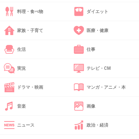
34. 匿名
2014/04/10(木) 18:58:33
料理・食べ物
ダイエット
おかっぱ頭w
家族・子育て
医療・健康
+15
-0
生活
仕事
35. 匿名
2014/04/10(木) 19:00:28
お向かいさんの3歳くらいの女の子。
実況
テレビ・CM
顔濃くてすっごく美人さんなのに、親のセンス
がなさすぎてちびまる子みたいな髪型にさせら
ドラマ・映画
マンガ・アニメ・本
れ、昭和臭い古着みたいな服着させられてる…
音楽
画像
+45
-1
ニュース
政治・経済
36. 匿名
2014/04/10(木) 19:01:03