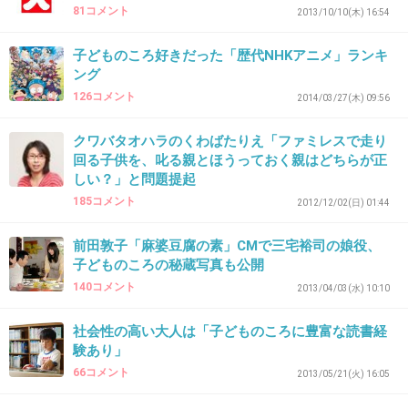
81コメント
2013/10/10(木) 16:54
なんか妙な工夫した服来てくる子
母親の手作りらしいけど
子どものころ好きだった「歴代NHKアニメ」ランキ
ング
126コメント
2014/03/27(木) 09:56
一番驚いたのは鯉のぼりの生地を裁断して作っ
た
クワバタオハラのくわばたりえ「ファミレスで走り
スカートだかワンピだか着てきた事
回る子供を、叱る親とほうっておく親はどちらが正
しい？」と問題提起
流石にあれは皆で笑った
185コメント
2012/12/02(日) 01:44
+66
-2
前田敦子「麻婆豆腐の素」CMで三宅裕司の娘役、
子どものころの秘蔵写真も公開
140コメント
2013/04/03(水) 10:10
31. 匿名
2014/04/10(木) 18:55:07
多感な時期だけに、初潮の時のお赤飯はあり得
社会性の高い大人は「子どものころに豊富な読書経
験あり」
ないわ…
66コメント
2013/05/21(火) 16:05
+84
-0