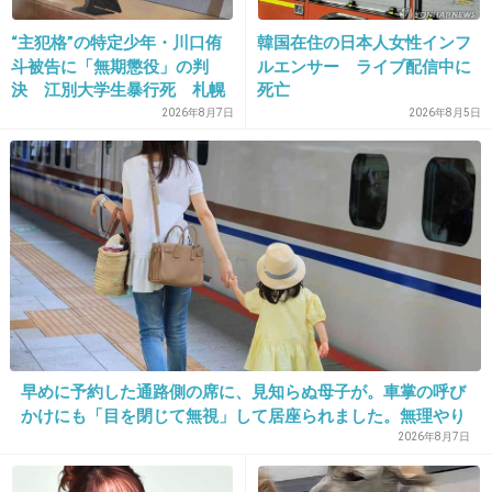
しかった
“主犯格”の特定少年・川口侑
韓国在住の日本人女性インフ
斗被告に「無期懲役」の判
ルエンサー ライブ配信中に
決 江別大学生暴行死 札幌
死亡
地裁
出典：cache5.amanaimages.com
2026年8月7日
2026年8月5日
+74
-0
18. 匿名
2014/04/10(木) 18:38:17
私は髪を伸ばしたかったのに、無理やり美容院
連れて行かれてショートヘアーにされてた。
ロングの女の子が本当に羨ましくて、憧れでし
早めに予約した通路側の席に、見知らぬ母子が。車掌の呼び
かけにも「目を閉じて無視」して居座られました。無理やり
た。
奪われた席は、結局“やったもん勝ち”になってしまうのでし
2026年8月7日
その反動か、大人になってからはずっとロング
ょうか？
かセミロングです。