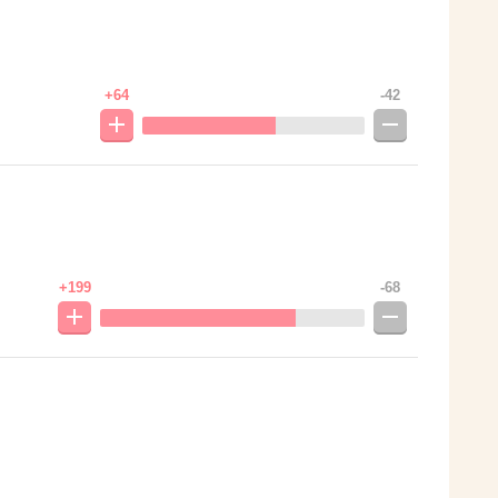
+64
-42
+199
-68