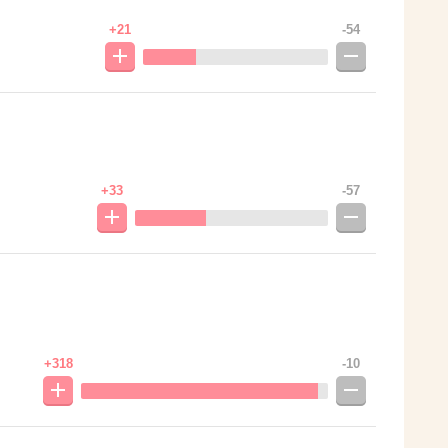
+21
-54
+33
-57
+318
-10