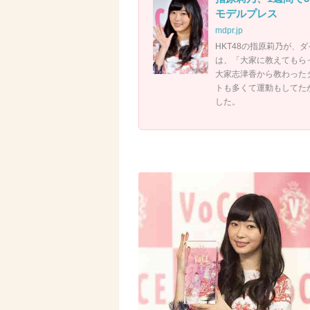
モデルプレス
mdpr.jp
HKT48の指原莉乃が、ダ
は、「大家に教えてもらっ
大家志津香から教わった
トも多くて運動もしてた
した。