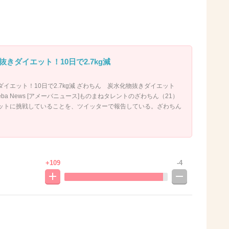
きダイエット！10日で2.7kg減
イエット！10日で2.7kg減 ざわちん 炭水化物抜きダイエット
 Ameba News [アメーバニュース]ものまねタレントのざわちん（21）
ットに挑戦していることを、ツイッターで報告している。ざわちん
+109
-4