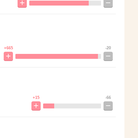
。
+665
-20
+15
-66