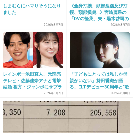
じゃあ別にねぇ。。
しまむらにハマりそうになり
《全身打撲、頭部裂傷及び打
ました
撲、頸部損傷…》宮崎麗果の
そこまで週刊誌は追いかけるのかと驚いたわ。
「DVの怪我」夫・黒木啓司の
よっぽどJr.でも人気あった人なのかな。
逮捕で始まる「夫婦の闘争」
2026年8月7日
2026年8月7日
+232
-5
23. 匿名
2017/04/29(土) 10:57:18
17歳にしてこれから堕ちてくだけ
レインボー池田直人、元読売
「子どもにとっては私しか母
もうまともには生きていけなそう
テレビ・佐藤佳奈アナと電撃
親がいない」持田香織が語
結婚 相方・ジャンボにサプラ
る、ELTデビュー30周年と“歌
+142
-5
イズ報告
手”よりも大切にしたかった時
2026年8月7日
2026年8月8日
間
24. 匿名
2017/04/29(土) 10:57:47
辞めてもまだファンがいて、交流したり活動し