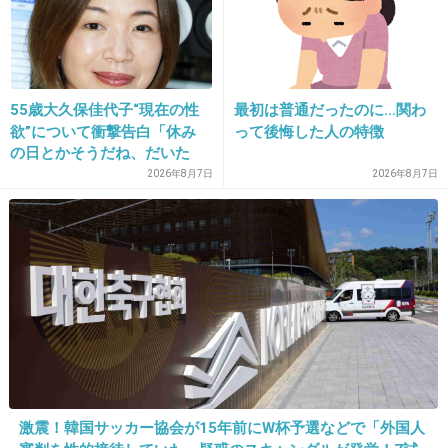
両親はすでに離婚しており、Xは現在親権を持
つ母親と同居しているという。
+85
-5
55歳大久保佳代子“現在の性
最初は普通だったのに…関わ
欲”について衝撃告白「休み
って後悔した人の特徴
の日とかそうだね、だいた
26. 匿名
2017/04/29(土) 10:58:06
い…」
2026年8月7日
2026年8月7日
何の衝撃もない情報…顔と名前晒してよ。
+101
-5
27. 匿名
2017/04/29(土) 10:58:33
ゲイはお尻の穴も法律に対してユルユル
+49
-24
激震！韓国サッカー協会が15年前にW杯予選などで「外国人