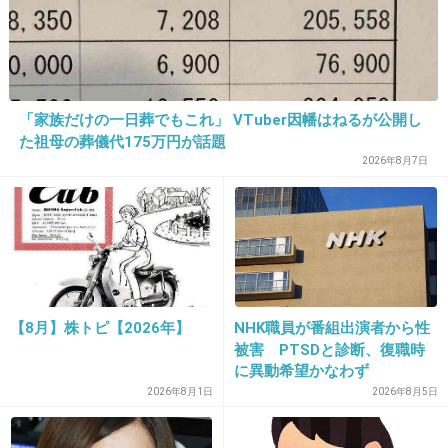
たりするんだねぇ。
大概のお店は18歳から働けるんだし(←ここ、
そもそも変だよねぇ。お酒飲まなきゃなお店で
法律上飲酒が禁止されてる18、9歳が働くって)
「家族だけの一日葬でもこれ」 VTuber因幡はねるが公開し
た祖母の葬儀代175万円が話題
一般人に戻りきれてない状態で水商売しなくて
2026年8月7日
も。
+160
-5
25. 匿名
2017/04/29(土) 10:58:01
【8月】株トピ【2026年】
NHK職員が番組出演者から性
>>21
被害 PTSDと診断、復職時
離婚してるみたいですよ
に異動希望かなわず
2026年8月1日
2026年8月5日
>>1