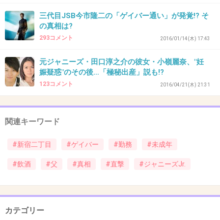
アーーーッ
三代目JSB今市隆二の「ゲイバー通い」が発覚!? そ
の真相は?
293コメント
2016/01/14(木) 17:43
+4
-21
元ジャニーズ・田口淳之介の彼女・小嶺麗奈、"妊
娠疑惑"のその後…「極秘出産」説も!?
43. 匿名
2017/04/29(土) 11:11:27
123コメント
2016/04/21(木) 21:31
これ他の条件は全く同じで元ジャニーズJrじゃ
なかったら
関連キーワード
どうせニュースにならないだろw
#新宿二丁目
#ゲイバー
#勤務
#未成年
+43
-2
#飲酒
#父
#真相
#直撃
#ジャニーズJr.
44. 匿名
2017/04/29(土) 11:11:31
>>36
カテゴリー