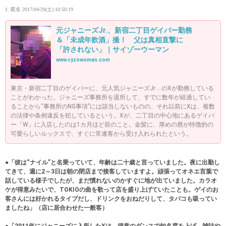
1. 匿名
2017/04/29(土) 10:50:19
元ジャニーズJr.、新宿二丁目ゲイバー勤務
＆「未成年飲酒」撮！ 父は真相直撃に
「許されない」｜サイゾーウーマン
www.cyzowoman.com
東京・新宿二丁目のゲイバーに、元人気ジャニーズJr．のXが勤務している
ことがわかった。ジャニーズ事務所を退所して、すでに数年が経過してい
ることから“事務所のNG事項”には該当しないものの、それ以前にXは、複数
の法律や条例違反を犯しているという。Xが、二丁目の中心地にあるゲイバ
ー「W」に入店したのは1カ月ほど前のこと。金髪に、厚めの唇が特徴的の
可愛らしいルックスで、すぐに常連客から受け入れられたという。
●「彼は“ナイル”と名乗っていて、年齢は二十歳と言っていました。夜に出勤し
てきて、週に2～3日は朝の閉店まで接客していますよ。頑張ってオネエ言葉で
話している様子でしたが、まだ慣れないのかすぐに地が出ていました。カラオ
ケが得意みたいで、TOKIOの曲を歌って店を盛り上げていたことも。ゲイのお
客さんには好かれるタイプだし、ドリンクをおねだりして、タバコも吸ってい
ましたね」（店に居合わせた一般客）
●「2011年にジャニーズに入所したXは、得意のダンスで知名度を上げ、雑誌や