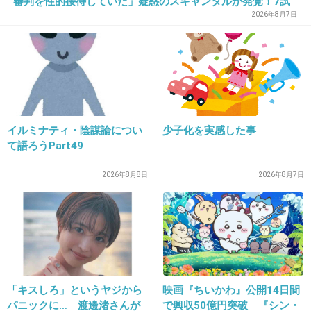
審判を性的接待していた」疑惑のスキャンダルが発覚！7試
合20人が対象で日本人審判が含まれていたとの指摘も…
2026年8月7日
28. 匿名
2017/04/29(土) 10:59:18
デビュー前に辞めたジャニーズJr.なら腐るほど
いるんじゃない？
+172
-2
イルミナティ・陰謀論につい
少子化を実感した事
て語ろうPart49
29. 匿名
2017/04/29(土) 10:59:28
ナイルって、関西ジャニーズJr.の古謝ないるし
2026年8月8日
2026年8月7日
か知らないな。
+197
-6
30. 匿名
2017/04/29(土) 10:59:53
「キスしろ」というヤジから
映画『ちいかわ』公開14日間
パニックに… 渡邊渚さんが
で興収50億円突破 『シン・
2011年〜2014年まで活動した00年か99年生ま