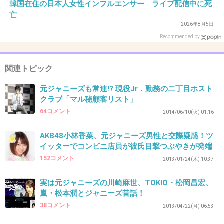
韓国在住の日本人女性インフルエンサー ライブ配信中に死
+38
-2
亡
2026年8月5日
Recommended by
39. 匿名
2017/04/29(土) 11:07:54
関連トピック
元ジャニーズJrなんて山ほど居るよ
この肩書きいらない
元ジャニーズも常連!? 現役Jr．勤務の二丁目ホスト
クラブ「マル秘顧客リスト」
+90
-1
64コメント
2014/06/10(火) 01:16
AKB48小林香菜、元ジャニーズ男性と交際疑惑！ツ
イッターでコンビニ店員が彼氏目撃つぶやきが発端
40. 匿名
2017/04/29(土) 11:08:50
152コメント
2013/01/24(木) 10:37
こうしてジャニオタにアクセス数を増やせる作
戦か
実は元ジャニーズの川崎麻世、TOKIO・松岡昌宏、
何回目だよ
嵐・松本潤とジャニーズ昔話！
38コメント
2013/04/22(月) 06:53
+25
-1