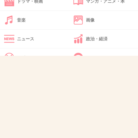
ドラマ・映画
マンガ・アニメ・本
毒親なんだろうな
+112
-3
音楽
画像
ニュース
政治・経済
46. 匿名
2017/04/29(土) 11:12:03
サイゾーじゃん
スポーツ
IT・インターネット
+9
-6
犬・猫・動物
質問・雑談
47. 匿名
2017/04/29(土) 11:18:34
名前が出たところで知らない人だろうな
+22
-1
48. 匿名
2017/04/29(土) 11:20:50