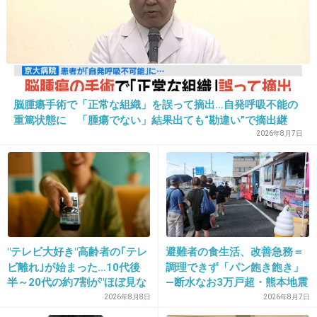
しょ
追うほどの奴かね
+236
-1
脳腫瘍手術で「正常な組織」を誤って摘出…自発呼吸不能の
35. 匿名
2017/04/29(土) 11:01:18
重篤状態に 「腫瘍でない」結果出ても“勘違い”で摘出継
続 通常の生活送っていた患者が手足も動かず 京大病院
2026年8月7日
>>25
あーなるほど
普通夜中いなかったら怒るよねぇ
お母さん放置か
+87
-1
"テレビ大好き"高齢者の｢テレ
避難者の食生活、改善急務＝
ビ離れ｣が始まった…10代後
調理できず「パン飽き飽き」
半～20代の約7割が"ほぼ見な
―断水なお3万戸超・熊本地震
36. 匿名
2017/04/29(土) 11:01:52
い"衝撃の最新データ
2026年8月8日
2026年8月7日
17才なら充分今からやり直しも出来るだろう