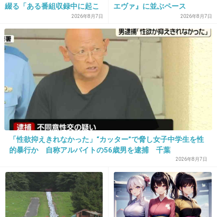
綴る「ある番組収録中に起こ
エヴァ』に並ぶペース
れの元ジャニーズjr.っていう情報だけでジャニ
ったフラッシュバック」
2026年8月7日
2026年8月7日
ヲタだったら誰か絞れそうだね
+161
-3
31. 匿名
2017/04/29(土) 10:59:56
ジャニーズ辞めると間違った方向に行く人多い
イメージ
光GENJIも佐藤あっくんはジャニーズに残って
「性欲抑えきれなかった」“カッター”で脅し女子中学生を性
まだまだイケメンだけど、辞めた諸星とか見て
的暴行か 自称アルバイトの56歳男を逮捕 千葉
2026年8月7日
て悲惨だなって思う
やっぱりジャニーズの看板はデカイ
+185
-4