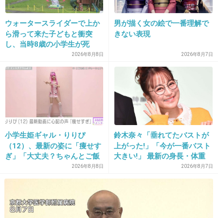
32. 匿名
2017/04/29(土) 11:00:03
ウォータースライダーで上か
男が描く女の絵で一番理解で
ら滑って来た子どもと衝突
きない表現
この記事はジャニーズ事務所が悪いとでもいい
し、当時8歳の小学生が死
たいのか？
亡 イベントの引率責任者の
2026年8月8日
2026年8月7日
町職員を「減給」の懲戒処
+43
-2
分 児童の両親は「軽過ぎ
る」「全く納得できない」
島根県邑南町
33. 匿名
2017/04/29(土) 11:00:11
未成年の一般人の話しって事だよね
小学生姫ギャル・りりぴ
鈴木奈々「垂れてたバストが
（12）、最新の姿に「痩せす
上がった!」「今が一番バスト
+44
-2
ぎ」「大丈夫？ちゃんとご飯
大きい!」 最新の身長・体重
食べてね」など心配の声
も報告
2026年8月8日
2026年8月7日
34. 匿名
2017/04/29(土) 11:01:14
女で言えば元AKBの研究生のキャバ嬢レベルで