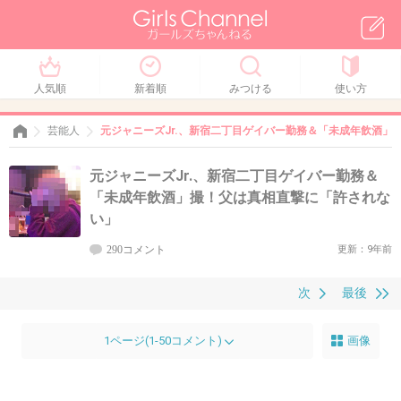
人気順
新着順
みつける
使い方
芸能人
元ジャニーズJr.、新宿二丁目ゲイバー勤務＆「未成年飲酒」
元ジャニーズJr.、新宿二丁目ゲイバー勤務＆
「未成年飲酒」撮！父は真相直撃に「許されな
い」
290コメント
更新：9年前
次
最後
1ページ(1-50コメント)
画像