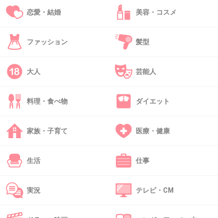
そうやって心を入れ替えられればいいけど、
恋愛・結婚
美容・コスメ
SNSでファンとやりとりしたりステージに立と
うとしてる時点でまだ芸能界に未練あるんじゃ
ファッション
髪型
ないかな
ジャニーズってだけで近寄ってくる女の子は沢
大人
芸能人
山いるだろうし、先輩のバックダンサーだとし
ても数万人に見られて踊るキラキラした世界を
料理・食べ物
ダイエット
一度知ったらその快感を断ち切るのは簡単じゃ
ないと思う
家族・子育て
医療・健康
+48
-1
生活
仕事
45. 匿名
2017/04/29(土) 11:11:54
実況
テレビ・CM
ジャニーズって親が勝手に履歴書送るイメージ
だし、クセありそうな親も多いよね