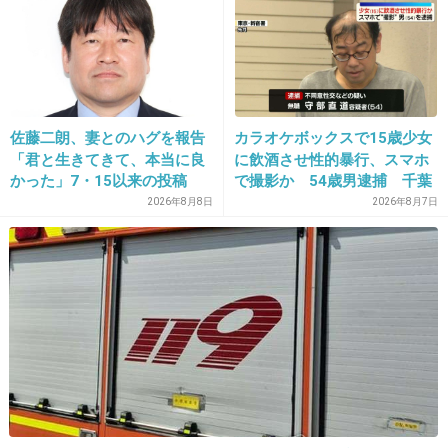
し、後は本人次第じゃないの？
+50
-0
佐藤二朗、妻とのハグを報告
カラオケボックスで15歳少女
37. 匿名
2017/04/29(土) 11:03:52
「君と生きてきて、本当に良
に飲酒させ性的暴行、スマホ
かった」7・15以来の投稿
で撮影か 54歳男逮捕 千葉
>>19
「文〇砲より遥かに威力は弱
2026年8月8日
2026年8月7日
これゲイバーでの接客中？
いが…」
パーカーとか随分とラフな格好なんだね。
+105
-2
38. 匿名
2017/04/29(土) 11:06:52
>>19
ジャニーズ関係無いじゃん！