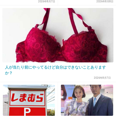
2026年8月7日
2026年8月8日
20. 匿名
2017/04/29(土) 10:56:07
PVにも映るとか有望株って感じするけど、早々
に辞めてるのね
+167
-4
21. 匿名
2017/04/29(土) 10:56:35
お父さん許されないって何？
人が当たり前にやってるけど自分はできないことあります
あんまり交流なかったん？
か？
2026年8月7日
+143
-6
22. 匿名
2017/04/29(土) 10:56:55
現・Jr.なら分かるが、元・Jr.なんでしょ？