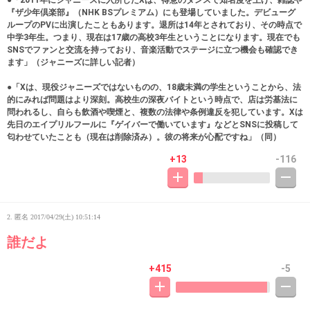
『ザ少年倶楽部』（NHK BSプレミアム）にも登場していました。デビューグ
ループのPVに出演したこともあります。退所は14年とされており、その時点で
中学3年生。つまり、現在は17歳の高校3年生ということになります。現在でも
SNSでファンと交流を持っており、音楽活動でステージに立つ機会も確認でき
ます」（ジャニーズに詳しい記者）
●「Xは、現役ジャニーズではないものの、18歳未満の学生ということから、法
的にみれば問題はより深刻。高校生の深夜バイトという時点で、店は労基法に
問われるし、自らも飲酒や喫煙と、複数の法律や条例違反を犯しています。Xは
先日のエイプリルフールに『ゲイバーで働いています』などとSNSに投稿して
匂わせていたことも（現在は削除済み）。彼の将来が心配ですね」（同）
+13
-116
2. 匿名
2017/04/29(土) 10:51:14
誰だよ
+415
-5