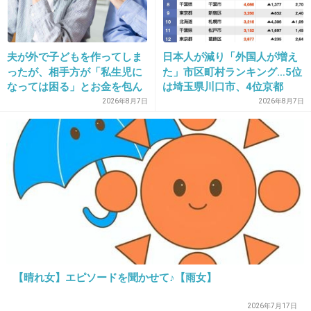
16. 匿名
2017/04/29(土) 10:54:59
夫が外で子どもを作ってしま
日本人が減り「外国人が増え
若いうちから芸能界にいたら、酒もタバコもや
ったが、相手方が「私生児に
た」市区町村ランキング…5位
って普通の事なのかも。感覚がマヒしてそう。
なっては困る」とお金を包ん
は埼玉県川口市、4位京都
で頭を下げに来ても応じず、
市、ではトップ3は？
2026年8月7日
2026年8月7日
+135
-3
晩年まで離婚に応じなかった
親戚の話→「一生復讐にな
る」「これ本人幸せなの？」
17. 匿名
2017/04/29(土) 10:55:07
名前聞いても100人中99人が分からないくらい
の人だろうな
+241
-1
【晴れ女】エピソードを聞かせて♪【雨女】
18. 匿名
2017/04/29(土) 10:55:12
2026年7月17日