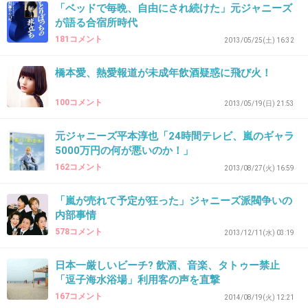
「ベッドで毎晩、自由にされ続けた」元ジャニーズ
が語る合宿所時代
181コメント
2013/05/25(土) 16:32
41. 匿名
2017/04/29(土) 11:08:56
20年くらい前なら(その時も未成年者の飲酒と
橋本愛、熱愛報道が未成年飲酒疑惑に飛び火！
喫煙はダメだったけど)今ほどうるさくなくて雇
100コメント
2013/05/19(日) 21:53
う側もギリギリセーフみたいな感じだったけど
ゲイバーは特に『一般社会に適応できないの
元ジャニーズ平本淳也「24時間テレビ、嵐のギャラ
よ〜』って言い訳を使うママまでいて
5000万円の何が悪いのか！」
162コメント
ゲイの友人もバイトしてたけど…
2013/08/27(火) 16:59
今の時代は店側もアウトだし母親は酔って朝帰
「嵐が売れて予定が狂った」ジャニーズ派閥争いの
りする息子に何も言わなかったのかな？
内部事情
578コメント
2013/12/11(水) 03:19
+30
-2
日本一厳しいビーチ? 飲酒、音楽、タトゥー禁止
「逗子海水浴場」利用客の声を直撃
167コメント
42. 匿名
2017/04/29(土) 11:09:22
2014/08/19(火) 12:21