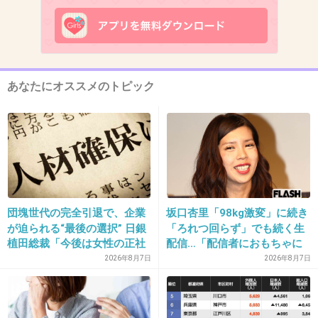
14. 匿名
2017/04/29(土) 10:54:12
元ジャニーズJrなんかゴロゴロ居るけど誰だろ
あなたにオススメのトピック
+219
-0
15. 匿名
2017/04/29(土) 10:54:53
誰だよ？
+26
-1
団塊世代の完全引退で、企業
坂口杏里「98kg激変」に続き
が迫られる“最後の選択” 日銀
「ろれつ回らず」でも続く生
植田総裁「今後は女性の正社
配信…「配信者におもちゃに
員化と外国人の人材活用が
されてる」知人は懸念表明
2026年8月7日
2026年8月7日
鍵」