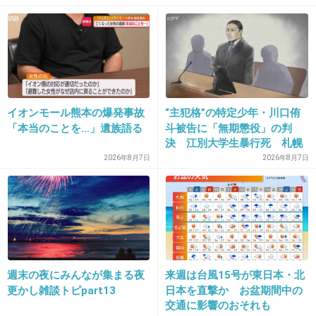
名前聞いたところで知らないだろうなー
+57
-3
19. 匿名
2017/04/29(土) 10:55:21
イオンモール熊本の爆発事故
“主犯格”の特定少年・川口侑
誰だか知らないけど、未成年飲酒とか未成年な
「本当のことを…」遺族語る
斗被告に「無期懲役」の判
決 江別大学生暴行死 札幌
のに深夜勤務とかこれが事実なら店側がアウト
地裁
2026年8月7日
2026年8月7日
だよね
出典：www.cyzowoman.com
+314
-1
週末の夜にみんなが集まる夜
来週は台風15号が東日本・北
更かし雑談トピpart13
日本を直撃か お盆期間中の
交通に影響のおそれも