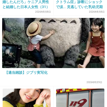
婚したんだろ」ケニア人男性
クトラム症」診断にショック
と結婚した日本人女性（31）
で涙… 見逃していた乳幼児期
に“誹謗中傷”殺到…本人が語
のサインとは
2026年8月8日
2026年8月8日
31. 匿名
2014/03/06(木) 22:46:34
る、日本で感じる“外国人差
別”のリアル
金のゴマダレ
+114
-42
32. 匿名
2014/03/06(木) 22:46:34
北斗晶
+23
-66
【適当雑談】ジブリ実写化
2026年8月9日
33. 匿名
2014/03/06(木) 22:46:44
ゆうこりん