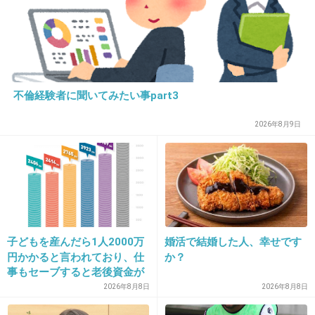
＼＿_／
オ 卞
+275
-26
不倫経験者に聞いてみたい事part3
2026年8月9日
24. 匿名
2014/03/06(木) 22:45:51
篠原涼子はママだけどママタレなの？
+242
-51
25. 匿名
2014/03/06(木) 22:45:53
子どもを産んだら1人2000万
婚活で結婚した人、幸せです
円かかると言われており、仕
か？
バカタレ
事もセーブすると老後資金が
+35
-43
貯められない…一方、子育て
2026年8月8日
2026年8月8日
していない人は潤沢な資金で