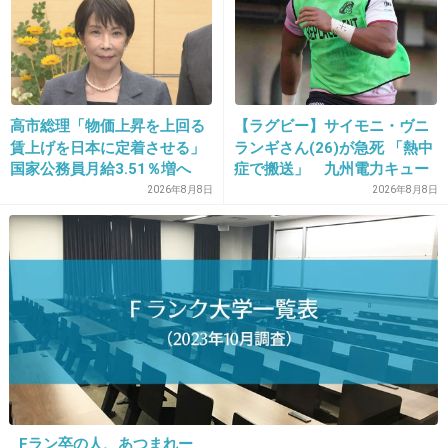
悠々老後だと歪んでいるので
は？→様々な意見
26. 匿名
2014/03/06(木) 22:46:10
篠原涼子はママタレなの？
私生活あんまり話さないし女優さんとしての認
高市総理「物価上昇を上回る
【ラグビー】サイモニ・ヴニ
識の方が強い
賃上げを日本に定着させる」
ランギさん(26)が急死 「熱中
国家公務員月給3.51％増へ
症で搬送」 九州電力キュー
+415
-29
人事院の勧告を受け
デンヴォルテクスで練習中
2026年8月8日
2026年8月8日
27. 匿名
2014/03/06(木) 22:46:15
松田聖子さんはダメ？
私は好き。聖子さん見たら希望がわく。
+22
-84
28. 匿名
2014/03/06(木) 22:46:21
Fラン卒の人、あつまれー