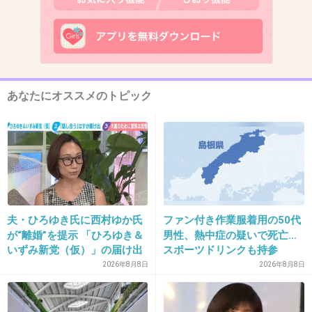
この時間帯は必ずトピ画荒らしがくるのね
+28
-20
12. 匿名
2014/03/06(木) 22:43:44
あなたにオススメのトピック
なんやかんや、辻ちゃん
+104
-219
13. 匿名
2014/03/06(木) 22:43:57
倖田しん
夫・ひろゆき氏に西村ゆか氏
ファン付き作業服着用の50代
+13
-131
が“離婚”を提示 「ひろゆき＆
男性、熱中症の疑いで死亡…
いずみ新党（仮）」の届け出
スポーツドリンクも持参
を知らされず激怒「信頼関係
2026年8月8日
2026年8月8日
が保てない状態で夫婦を続け
14. 匿名
2014/03/06(木) 22:44:00
るのは無理」
ゆうこりん