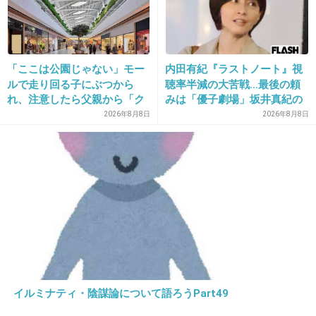
+89
-175
「ここは公園じゃない」モー
内田有紀『ラストノート』視
15. 匿名
2014/03/06(木) 22:44:04
ルで走り回る子にぶつから
聴率半減の大苦戦…最後の頼
れ、注意したら父親から「ク
みは「優子劇場」坂井真紀の
北斗昌
ソババア」の暴言。「子ども
“猟奇的演技” が救いの神にな
2026年8月8日
2026年8月8日
+72
-143
だから多めに見ろ」を強要し
るか
てくる人物とは
16. 匿名
2014/03/06(木) 22:44:06
イルミナティ・陰謀論について語ろうPart49
クワバタオハラのくわばたさん。