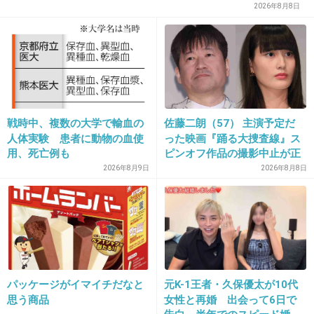
嫌いな人も多いかも？だけど私は好きです。
2026年8月8日
同じ大阪人で親近感が湧くしブログも面白い。
+141
-195
17. 匿名
2014/03/06(木) 22:44:10
篠原涼子！
戦時中、複数の大学で輸血の
佐藤二朗（57） 主演予定だ
人体実験 患者に動物の血使
った映画『踊る大捜査線』ス
ママになっても ママを感じさせない 格好良さ
用、死亡例も
ピンオフ作品の撮影中止が正
と綺麗さ 可愛さが 好きです！
式に決定
2026年8月9日
2026年8月8日
+475
-205
18. 匿名
2014/03/06(木) 22:44:26
山本優希
パッケージがイマイチだなと
元K-1王者・久保優太が10代
+14
-154
思う商品
女性と再婚 出会って6日で