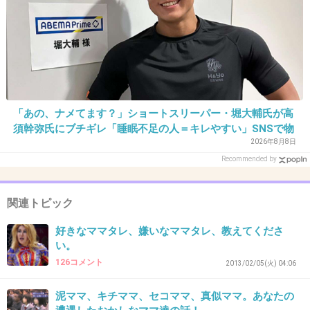
美奈子
+6
-139
38. 匿名
2014/03/06(木) 22:47:34
佐々木健介
「あの、ナメてます？」ショートスリーパー・堀大輔氏が高
須幹弥氏にブチギレ「睡眠不足の人＝キレやすい」SNSで物
+18
-63
議
2026年8月8日
Recommended by
39. 匿名
2014/03/06(木) 22:47:38
関連トピック
安室奈美恵
好きなママタレ、嫌いなママタレ、教えてくださ
+22
-72
い。
126コメント
2013/02/05(火) 04:06
40. 匿名
2014/03/06(木) 22:47:43
泥ママ、キチママ、セコママ、真似ママ。あなたの