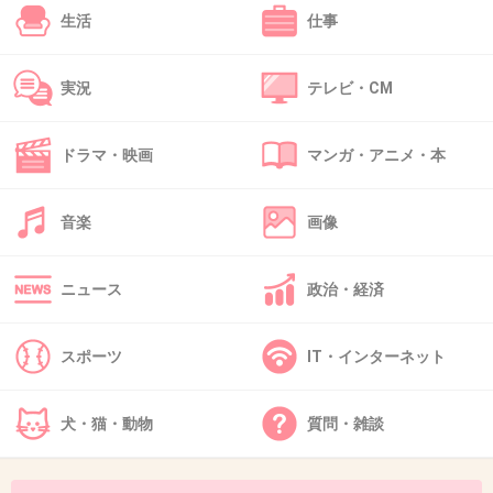
生活
仕事
実況
テレビ・CM
49. 匿名
2014/03/06(木) 22:48:29
「嫌いなママタレ」は誰ですか？
という質問なら答えられる。
ドラマ・映画
マンガ・アニメ・本
+178
-18
音楽
画像
ニュース
政治・経済
50. 匿名
2014/03/06(木) 22:48:35
千秋
スポーツ
IT・インターネット
+14
-73
犬・猫・動物
質問・雑談