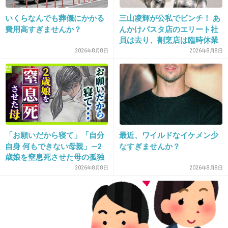
いくらなんでも葬儀にかかる
三山凌輝が公私でピンチ！ あ
22. 匿名
2014/03/06(木) 22:45:26
費用高すぎませんか？
んかけパスタ店のエリート社
員は去り、割烹店は臨時休業
ビヨンセ
2026年8月8日
2026年8月8日
+15
-61
23. 匿名
2014/03/06(木) 22:45:27
ママたれ嫌い
／⌒＼
「お願いだから寝て」「自分
最近、ワイルドなイケメン少
自身 何もできない母親」―2
なすぎませんか？
/●)●)ヽ
歳娘を窒息死させた母の孤独
／⌒＼ |
「娘は『ママどうして』と」
2026年8月8日
2026年8月8日
限界の年子ワンオペ育児 法
/ L＿_ﾊ
廷での懺悔と声なきSOS
｜ / / ｜
｜ / /~L｢L/｜
＼/イ /