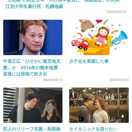
のイメージする田園都市線ではないだろうなw
江別大学生暴行死 札幌地裁
2026年8月7日
マツコは二子玉辺りを嫌ってるイメージ
+303
-4
34. 匿名
2017/01/30(月) 22:29:22
血液型診断みたいに決めつけてくれるねぇ‼
中居正広「ひそかに被災地支
少子化を実感した事
援」か 2016年の熊本地震
+92
-25
直後には現地で炊き出
し “誰にも知られなくて良
2026年8月7日
2026年8月7日
い”と、むしろ強まる福祉活
動への思い
35. 匿名
2017/01/30(月) 22:29:23
お金持ちは電車あまり乗らなそうだけど
無理してる小金持ちはどこの人であってもセカ
セカしてそう
巨人のリリーフ左腕・高梨雄
タイタニックを語りたい