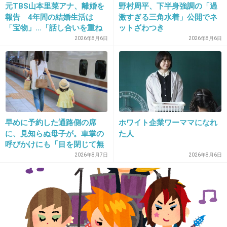
元TBS山本里菜アナ、離婚を
野村周平、下半身強調の「過
私のところなんて田舎でまあまあ座るところも
報告 4年間の結婚生活は
激すぎる三角水着」公開でネ
「宝物」…「話し合いを重ね
ットざわつき
あるのにイライラしてるおっさんとかおばあさ
た結果」決断
2026年8月6日
2026年8月6日
んとかたくさんいるもんな。若者は内向的で逆
に静か（でかいリュックは怖いが）
+240
-1
早めに予約した通路側の席
ホワイト企業ワーママになれ
19. 匿名
2017/01/30(月) 22:27:01
に、見知らぬ母子が。車掌の
た人
東急は、路線に依って、住民の性格が出てるっ
呼びかけにも「目を閉じて無
ていうか・・・とりあえず、東急池上線は、客
視」して居座られました。無
2026年8月7日
2026年8月6日
理やり奪われた席は、結
同士の喧嘩もないし、ちょっと遅れても皆さん
局“やったもん勝ち”になって
我慢してるし、平和です。
しまうのでしょうか？
+359
-23