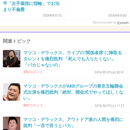
平「左手薬指に指輪」でお泊
+220
-5
まり不倫愛
2026年8月7日
2026年8月6日
Recommended by
36. 匿名
2017/01/30(月) 22:29:25
見てたけど痛烈批判じゃなかったよ（笑）
関連トピック
マツコの田園都市線批判なんかコンプレックス
マツコ・デラックス、ライブの"関係者席"に陣取る
裏返しのプロレスみたいなもんだし
タレントを痛烈批判 「死んでも入りたくない」
「バカじゃないの」
+300
-7
253コメント
2014/07/01(火) 03:57
マツコ・デラックスがAKBグループの東京五輪開会
式出演を痛烈批判「絶対、開会式でやってほしくな
37. 匿名
2017/01/30(月) 22:29:29
い」
富裕層の沿線では、無いと思う。
801コメント
2015/02/07(土) 11:27
富裕層は、港区。
マツコ・デラックス、アウトドア派の人間を痛烈に
+313
-44
批判「一言で言うとバカ」