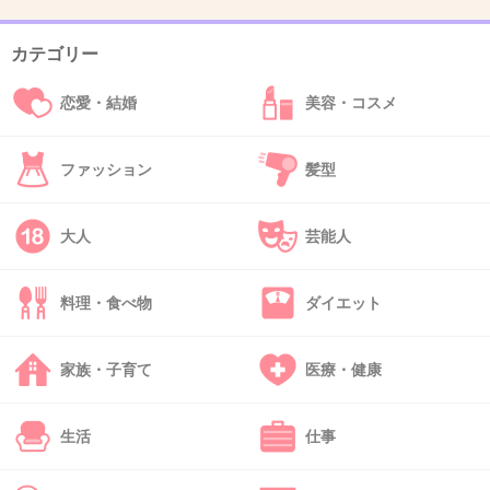
カテゴリー
42. 匿名
2017/01/30(月) 22:30:24
恋愛・結婚
美容・コスメ
電車の線によって利用者の質というか雰囲気っ
て全然違うよね。
ファッション
髪型
個人的には武蔵野線と常磐線は雰囲気悪くて変
わった人が乗ってる率が高い気がする。
大人
芸能人
+194
-18
料理・食べ物
ダイエット
43. 匿名
2017/01/30(月) 22:31:23
家族・子育て
医療・健康
金持ち喧嘩せず、って言うから真の金持ちでは
ない人よ
生活
仕事
+180
-6