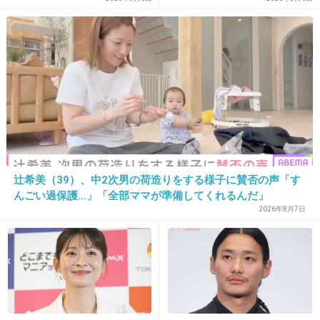
+404
-6
17. 匿名
2017/01/30(月) 22:26:55
マツコ田園都市線沿線に住んでる人と出身地横
浜って言う人嫌ってるよね（笑）
2017年も通常運転だね（笑）
辻希美（39）、中2次男の荷造りをする様子に賛否の声「す
+1172
-7
んごい過保護…」「全部ママが準備してくれるんだ」
2026年8月7日
18. 匿名
2017/01/30(月) 22:26:58
まあでもその線の電車利用する人はイライラし
てるんじゃない？混んでるなら。