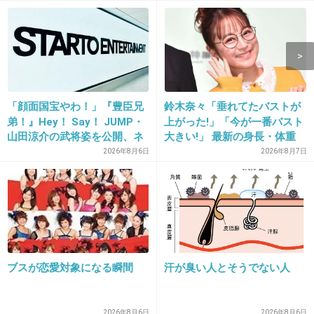
15. 匿名
2017/01/30(月) 22:25:39
田園都市線の駅にも色々あると思うけど…三軒
茶屋二子玉川あたりのイメージかな
「顔面国宝やわ！」『豊臣兄
鈴木奈々「垂れてたバストが
+524
-14
弟！』Hey！ Say！ JUMP・
上がった!」「今が一番バスト
山田涼介の武将姿を公開、ネ
大きい!」 最新の身長・体重
ット歓喜「ビジュ良すぎん」
も報告
2026年8月6日
2026年8月7日
「こんな美しい秀次は初め
て」
ブスが恋愛対象になる瞬間
汗が臭い人とそうでない人
16. 匿名
2017/01/30(月) 22:25:51
そこに限らずピリピリしてる人多いよね
2026年8月6日
2026年8月6日