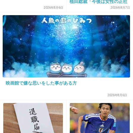
植田総裁「今後は女性の正社
員化と外国人の人材活用が
2026年8月6日
2026年8月7日
鍵」
26. 匿名
2017/01/30(月) 22:27:47
田都沿いって、小金持ちみたいなのが多くてイ
ヤだわ〜。
+364
-37
27. 匿名
2017/01/30(月) 22:28:01
映画館で嫌な思いをした事がある方
田園都市線の混み具合知らないからでしょ
もーだまれ
2026年8月6日
+356
-43
28. 匿名
2017/01/30(月) 22:28:23