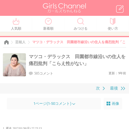
人気順
新着順
みつける
使い方
芸能人
マツコ・デラックス 田園都市線沿いの住人を痛烈批判「こら
マツコ・デラックス 田園都市線沿いの住人を
痛烈批判「こらえ性がない」
505コメント
更新：9年前
次
最後
1ページ(1-50コメント)
画像
1. 匿名
2017/01/30(月) 22:23:13