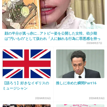
田園都市線住む気にならん
三茶や三宿をオシャレだと勘違いしてる地方出
身の若者が住んでるイメージ
顔の半分が真っ赤に…アトピー姿を公開した女性、幼少期
+466
-71
は“汚いもの”として扱われ「人に触れる行為に罪悪感を持っ
ていた」
2026年8月7日
31. 匿名
2017/01/30(月) 22:28:45
>「東京圏の鉄道混雑率ワースト30（2015年
度）」では、東京メトロの東西線「木場～門前
仲町」と、JR東日本の総武線「錦糸町～両国」
【語ろう】好きなイギリスの
推しに冷めた瞬間Part16
の199％がトワースト1になっていた。このふた
ミュージシャン
つの路線に着目したマツコは「なんの改善もせ
2026年8月6日
2026年8月6日
ず、千葉県民をすし詰めにし」「だけど千葉県