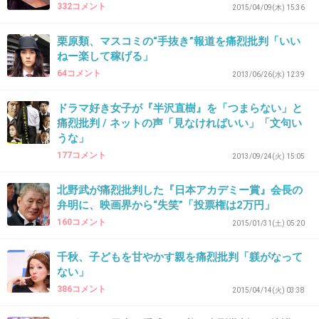
332コメント
2015/04/09(木) 15:36
栗原類、マスコミの“手抜き”報道を痛烈批判「いい
38. 匿名
2017/01/30(月) 22:29:30
ねー楽して稼げる」
客同士の喧嘩なんて常磐線では普通、そんなこ
64コメント
2013/06/26(水) 12:39
とがニュースになる田園都市線はやはり民度が
高い
ドラマ好き女子が『半沢直樹』を「つまらない」と
痛烈批判 / ネットの声「見なければいい」「文句い
+126
-27
うな」
177コメント
2013/09/24(火) 15:05
北野武が痛烈批判した『日本アカデミー賞』会長の
39. 匿名
2017/01/30(月) 22:29:33
弁明に、映画界から“失笑”「投票権は2万円」
田園都市線沿線、三茶あたりはミーハーな人が
160コメント
2015/01/31(土) 05:20
多いわ
千秋、子どもを甘やかす親を痛烈批判「躾がなって
いい歳して住んでみたいとは思わない
ない」
386コメント
+204
-27
2015/04/14(火) 03:38