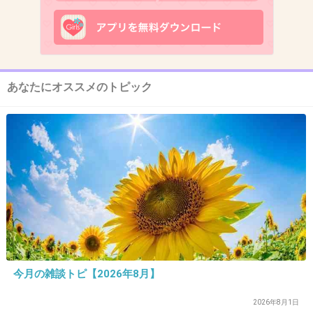
マツコが歩けばそうとうぶつかるだろうね
吹っ飛ぶか
+435
-8
あなたにオススメのトピック
13. 匿名
2017/01/30(月) 22:25:23
口を慎んだ方がいい
+100
-158
14. 匿名
2017/01/30(月) 22:25:27
東京都民じゃないから全く分からん
今月の雑談トピ【2026年8月】
+481
-37
2026年8月1日