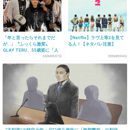
民は文句ひとつ言わない」「立派ですよ！」と
千葉県民を大絶賛。
千葉県を逆にディスってないか…？
+270
-25
「年と言ったらそれまでだ
【Netflix】ラヴ上等2を見て
が…」〝ふっくら激変〟
る人！【ネタバレ注意】
GLAY TERU、55歳姿に「人
として好きすぎる」「TERU
2026年8月7日
2026年8月4日
32. 匿名
2017/01/30(月) 22:29:02
さんには見えない」「分から
なかった」
青葉区や港北区の辺りの住民が
めんどくさい
+314
-50
33. 匿名
2017/01/30(月) 22:29:19
田園都市線に住んでたけど端の方だからマツコ
“主犯格”の特定少年・川口侑斗被告に「無期懲役」の判決