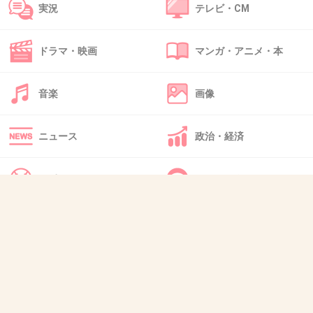
実況
テレビ・CM
44. 匿名
2017/01/30(月) 22:31:26
ドラマ・映画
マンガ・アニメ・本
千葉県民は民度が高い奴隷なので、すし詰めに
されても文句ひとつ言わずラッシュに耐えてる
音楽
画像
千葉県民ですが愛ある千葉ディスだったわ
+317
-8
ニュース
政治・経済
スポーツ
IT・インターネット
45. 匿名
2017/01/30(月) 22:31:32
マツコは一回朝の田園都市線で一週間通勤して
犬・猫・動物
質問・雑談
から言うべき。本当シャレになんないくらい混
んでるから。
+272
-28