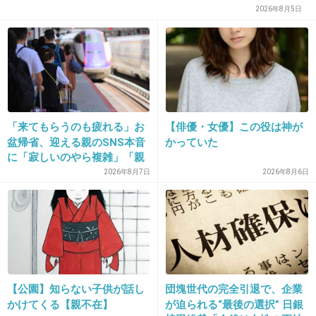
2026年8月5日
+402
-5
24. 匿名
2017/01/30(月) 22:27:38
リッチピープルだからね
「来てもらうのも疲れる」お
【俳優・女優】この役は神が
盆帰省、迎える親のSNS本音
かっていた
出典：up.gc-img.net
に「寂しいのやら複雑」「親
孝行だと思っていたのに」
+540
-11
2026年8月7日
2026年8月6日
25. 匿名
2017/01/30(月) 22:27:44
田舎もんなんで、田園調布ザマスも電車乗るん
だって思った
【公園】知らない子供が話し
団塊世代の完全引退で、企業
かけてくる【親不在】
が迫られる“最後の選択” 日銀
+285
-32