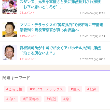
スザンヌ、元夫を重盛さと美に痛烈批判され擁護
「お互い悪いところが…」
40. 匿名
2017/01/30(月) 22:30:19
95コメント
2015/04/24(金) 12:58
が常磐線のどの辺使ってるかわからない
>>3
マツコ・デラックスの"警察批判"で愛宕署に苦情電
けど、わかる気がする。私は茨城中央部から北
話殺到!? 現役警察官が真っ向反論へ
のほうを主に利用してるので
559コメント
2015/11/02(月) 23:24
+22
-3
宮根誠司氏が中国で相次ぐアパホテル批判に痛烈
「泊まる所ないよ？」
171コメント
2017/02/03(金) 20:17
41. 匿名
2017/01/30(月) 22:30:22
田園都市線沿線の人は、鬱の率も他と比べて多
関連キーワード
いそう。
疲れるんだよ、東京入ったあたりから、気を張
#こらえ性
#マツコ・デラックス
#住人
#批判
ってそうな人ばっかりで。
#沿い
#田園都市
#痛烈
#線
+212
-9