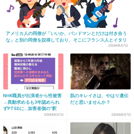
20. 匿名
2017/01/30(月) 22:27:03
質の悪い金持ちは、自分の事エラいと思ってる
から。人に横柄な態度も自分は許されるとでも
アメリカ人の同僚が「いいか、バンドマンとだけは付き合う
な」と別の同僚を説得しており、そこにフランス人とイタリ
思ってるから。
ア人も参戦した結果こうなった
2026年8月7日
+577
-11
21. 匿名
2017/01/30(月) 22:27:03
見たよ
NHK職員が出演者から性被害
肌のキレイさは、やはり遺伝
まあリップサービスもあるよね
→異動求めるも3年認められ
だと思いませんか？
でも田園都市線住民の意識高さは 異常
ずPTSDに…加害者側の“釈
明”にコラムニスト「納得が
2026年8月7日
2026年8月7日
+612
-32
いかない」一方で組織体制の
問題点も指摘