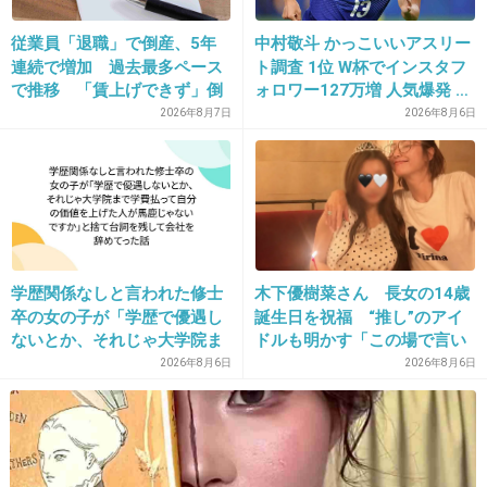
マツコはキャラがあるからいろいろ言わないと
従業員「退職」で倒産、5年
中村敬斗 かっこいいアスリー
ダメなんだよ、ほんとはそんな事どーでもいい
連続で増加 過去最多ペース
ト調査 1位 W杯でインスタフ
で推移 「賃上げできず」倒
ォロワー127万増 人気爆発 …
と思うよ
産も発生
2位 高橋藍 3位 大谷翔平
2026年8月7日
2026年8月6日
+403
-17
29. 匿名
2017/01/30(月) 22:28:32
でもわりと当たってるんじゃない？
学歴関係なしと言われた修士
木下優樹菜さん 長女の14歳
そこの地域の感覚って田舎以上に東京だと似る
卒の女の子が「学歴で優遇し
誕生日を祝福 “推し”のアイ
だろうし。（所得やら考え方やら）
ないとか、それじゃ大学院ま
ドルも明かす「この場で言い
で学費払って自分の価値を上
ますね」
2026年8月6日
2026年8月6日
+253
-19
げた人が馬鹿じゃないです
か」と捨て台詞を残し会社を
辞めてった
30. 匿名
2017/01/30(月) 22:28:37