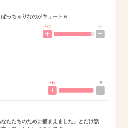
とぽっちゃりなのがキュートｗ
+23
-1
+16
-0
あなたたちのために捕まえました」とだけ話