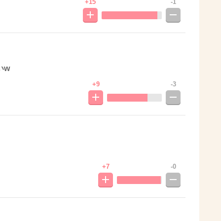
+15
-1
いw
+9
-3
+7
-0