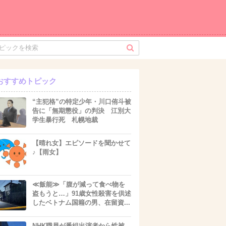
おすすめトピック
“主犯格”の特定少年・川口侑斗被
告に「無期懲役」の判決 江別大
学生暴行死 札幌地裁
【晴れ女】エピソードを聞かせて
♪【雨女】
≪飯能≫「腹が減って食べ物を
盗もうと…」91歳女性殺害を供述
したベトナム国籍の男、在留資...
NHK職員が番組出演者から性被