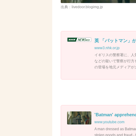
出典：livedoor.blogimg.jp
英 「バットマン」
www3.nhk.or.jp
イギリスの警察署に、人
などの疑いで警察が行方
の登場を地元メディアが
'Batman' apprehend
www.youtube.com
A man dressed as Batman
stolen goods and fraud - t