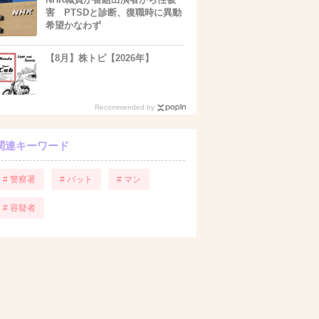
害 PTSDと診断、復職時に異動
希望かなわず
【8月】株トピ【2026年】
Recommended by
関連キーワード
# 警察署
# バット
# マン
# 容疑者