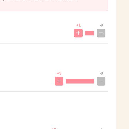
+1
-0
+9
-0