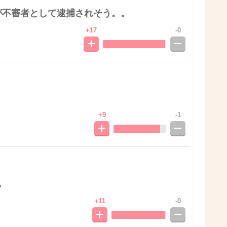
が不審者として逮捕されそう。。
+17
-0
+9
-1
…
+11
-0