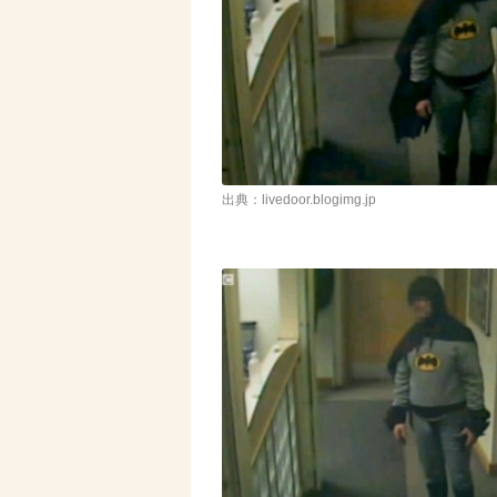
出典：livedoor.blogimg.jp