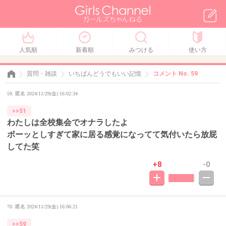
人気順
新着順
みつける
使い方
質問・雑談
いちばんどうでもいい記憶
コメント No. 59
59. 匿名 2024/11/29(金) 16:02:34
>>51
わたしは全校集会でオナラしたよ
ボーッとしすぎて家に居る感覚になってて気付いたら放屁
してた笑
+8
-0
70. 匿名
2024/11/29(金) 16:06:21
>>59