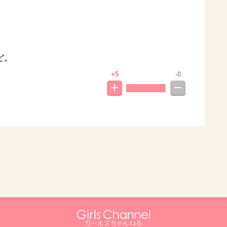
ど。
+5
-0