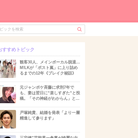
おすすめトピック
観客30人、メインボーカル脱退…
M!LKが「ポスト嵐」に上り詰め
るまでの12年《ブレイク秘話》
元ジャンポケ斉藤に求刑7年で
も、妻は翌日に“楽しすぎた“と投
稿。「その神経がわからん」と...
戸塚純貴、結婚を発表「より一層
精進して参ります」
三宅健”芸能界一食事が綺麗な女