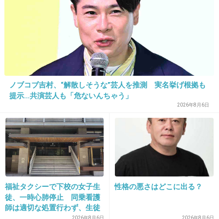
14. 匿名
2013/02/11(月) 12:45:36
このキャスト、おしんのイメージをぶち壊すた
めに組まれたとしか思えない
+48
-1
ノブコブ吉村、“解散しそうな”芸人を推測 実名挙げ根拠も
提示…共演芸人も「危ないんちゃう」
2026年8月6日
15. 匿名
2013/02/11(月) 12:46:18
あの演技力のジャニーズを使い続ける事が信じ
られない
+22
-9
福祉タクシーで下校の女子生
性格の悪さはどこに出る？
徒、一時心肺停止 同乗看護
師は適切な処置行わず、生徒
は脳障害に影響
2026年8月6日
2026年8月6日