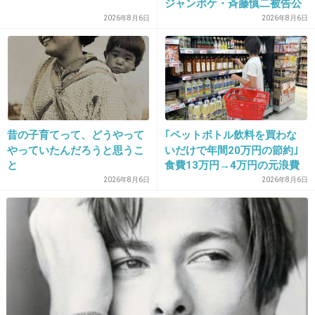
ジャンポケ・斉藤慎二被告公
判で被害者女性証言
>>クランクインも当初は１月中旬の予定だった
2026年8月6日
2026年8月6日
が、２月中旬に変更となった。関係者いわく
「某女優のスケジュールに合わせたためです。
結果、ほかの出演者に『その日程だとこちらが
無理』という人が出て、土壇場で配役が代わっ
たところもあります」。
昔の子育てって、どうやって
｢ペットボトル飲料を買わな
やっていたんだろうと思うこ
いだけで年間20万円の節約｣
と
食費13万円→4万円の元浪費
だめだろ、この現場ｗｗｗ
主婦が買うのをやめた食品5
2026年8月6日
2026年8月6日
つ
+13
-0
28. 匿名
2013/02/11(月) 12:49:47
名作に大人の事情を持ち込まないでいただきたい
+8
-0