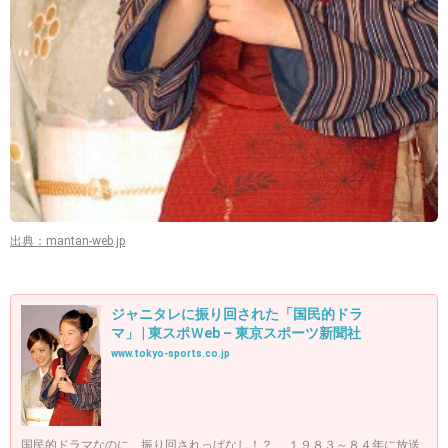
出典：mantan-web.jp
ジャニタレに振り回された「国民的ドラ
マ」 | 東スポＷeb – 東京スポーツ新聞社
www.tokyo-sports.co.jp
国民的ドラマなのに、振り回されっぱなし！？ １９８３～８４年に放送