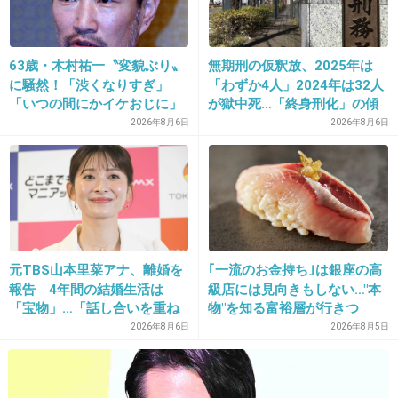
12. 匿名
2013/02/11(月) 12:45:21
63歳・木村祐一〝変貌ぶり〟
無期刑の仮釈放、2025年は
稲垣吾郎ってかなりの大根演技じゃん
に騒然！「渋くなりすぎ」
「わずか4人」2024年は32人
「いつの間にかイケおじに」
が獄中死…「終身刑化」の傾
なんで採用したんだよ
の声
向続く
2026年8月6日
2026年8月6日
+39
-8
13. 匿名
2013/02/11(月) 12:45:36
2時間ドラマなら見たけど、映画って…
元TBS山本里菜アナ、離婚を
｢一流のお金持ち｣は銀座の高
報告 4年間の結婚生活は
級店には見向きもしない…"本
「宝物」…「話し合いを重ね
物"を知る富裕層が行きつ
た結果」決断
く"究極のスシ"の正体
出典：www.asahi.com
2026年8月6日
2026年8月5日
+54
-0