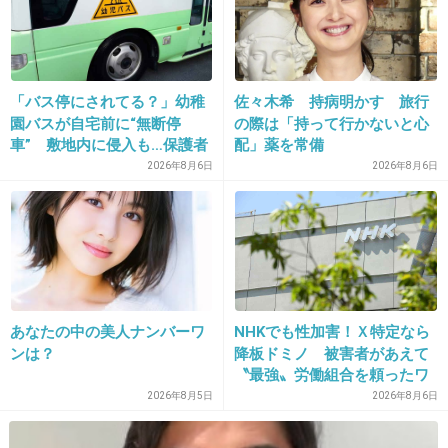
22. 匿名
2013/02/11(月) 12:48:14
これは、ヒットはするだろうけど、微妙だな〜
+1
-12
「バス停にされてる？」幼稚
佐々木希 持病明かす 旅行
園バスが自宅前に“無断停
の際は「持って行かないと心
車” 敷地内に侵入も…保護者
配」薬を常備
マナーに「我慢の限界」
2026年8月6日
2026年8月6日
23. 匿名
2013/02/11(月) 12:48:35
時代がもう違いすぎる、このころじゃないんだ
よ
出典：livedoor.blogimg.jp
あなたの中の美人ナンバーワ
NHKでも性加害！Ｘ特定なら
+45
-0
ンは？
降板ドミノ 被害者があえて
〝最強〟労働組合を頼ったワ
ケ
2026年8月5日
2026年8月6日
24. 匿名
2013/02/11(月) 12:48:52