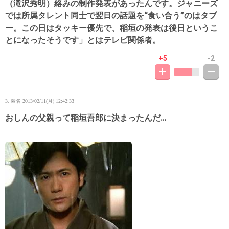
（滝沢秀明）絡みの制作発表があったんです。ジャニーズ
では所属タレント同士で翌日の話題を“食い合う”のはタブ
ー。この日はタッキー優先で、稲垣の発表は後日というこ
とになったそうです」とはテレビ関係者。
+5
-2
3. 匿名
2013/02/11(月) 12:42:33
おしんの父親って稲垣吾郎に決まったんだ…