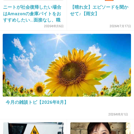
ニートが社会復帰したい場合
【晴れ女】エピソードを聞か
はAmazonの倉庫バイトをお
せて♪【雨女】
すすめしたい…面接なし、職
20. 匿名
2013/02/11(月) 12:47:45
場は綺麗、ドリンクバー無料
2026年8月6日
2026年7月17日
＞某女優のスケジュールに合わせたためです
→賛否両論、場所によって全
然違う「コンビニバイトの方
がマシ」との声も
どう考えても泉ピン子だろｗ
+25
-2
21. 匿名
2013/02/11(月) 12:48:12
上戸と稲垣がおしんとかｗｗｗばかにしてるで
今月の雑談トピ【2026年8月】
しょ？
2026年8月1日
+26
-1