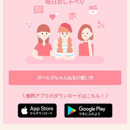
この人はCMが似合ってる。
+24
-1
40. 匿名
2013/02/11(月) 13:13:35
いまいちピンとこない配役だなぁ…
それに今になってなんでまた急に映画でおしん
なんだ
よくわからん
ガールズちゃんねるの使い方
+12
-2
\ 無料アプリのダウンロードはこちら！ /
41. 匿名
2013/02/11(月) 13:17:20
稲垣吾郎が父親役？？？