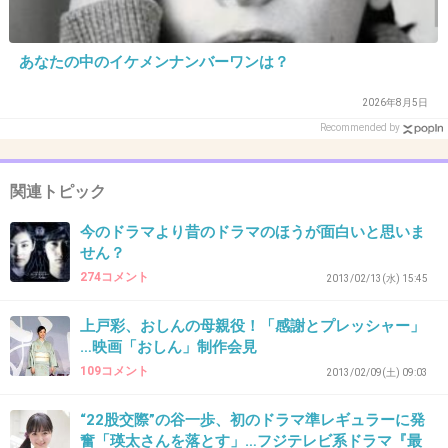
あなたの中のイケメンナンバーワンは？
29. 匿名
2013/02/11(月) 12:49:51
何でもかんでもジャニーズねじ込むのやめて欲
2026年8月5日
しい。
Recommended by
+23
-1
関連トピック
今のドラマより昔のドラマのほうが面白いと思いま
せん？
30. 匿名
2013/02/11(月) 12:50:01
274コメント
2013/02/13(水) 15:45
EXILEは全員見に行くんだろうねｗｗｗ
上戸彩、おしんの母親役！「感謝とプレッシャー」
…映画「おしん」制作会見
109コメント
2013/02/09(土) 09:03
出典：exile.jp
+30
-0
“22股交際”の谷一歩、初のドラマ準レギュラーに発
奮「瑛太さんを落とす」…フジテレビ系ドラマ『最