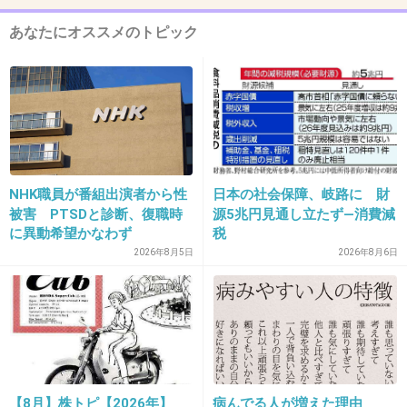
あなたにオススメのトピック
上戸彩、おしんの母親役！「感謝とプレッ
シャー」…映画「おしん」制作会見
girlschannel.net
上戸彩、おしんの母親役！「感謝とプレッシャー」…映画「おしん」制作会
見 上戸彩が「おしん」母親役「感謝とプレッシャー」：芸能：スポーツ報
知 １９８３年のＮＨＫ朝の連続ドラマ「おしん」の映画制作会見が５
NHK職員が番組出演者から性
日本の社会保障、岐路に 財
日、都内で行われ、上戸彩（２７）が母親役を務め...
被害 PTSDと診断、復職時
源5兆円見通し立たず―消費減
に異動希望かなわず
税
+84
-2
2026年8月5日
2026年8月6日
9. 匿名
2013/02/11(月) 12:44:35
ジャニーズいらんww
+46
-13
【8月】株トピ【2026年】
病んでる人が増えた理由