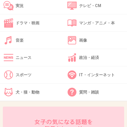
実況
テレビ・CM
出典：killkorea.iza.ne.jp
ドラマ・映画
マンガ・アニメ・本
+52
-8
音楽
画像
38. 匿名
2013/02/11(月) 13:03:00
ニュース
政治・経済
幸せを絵に描いたかのような感じで、こんなの
おしんじゃない
スポーツ
IT・インターネット
+23
-0
犬・猫・動物
質問・雑談
39. 匿名
2013/02/11(月) 13:10:22
上戸彩の主演作ってヒットしたのないでしょ。