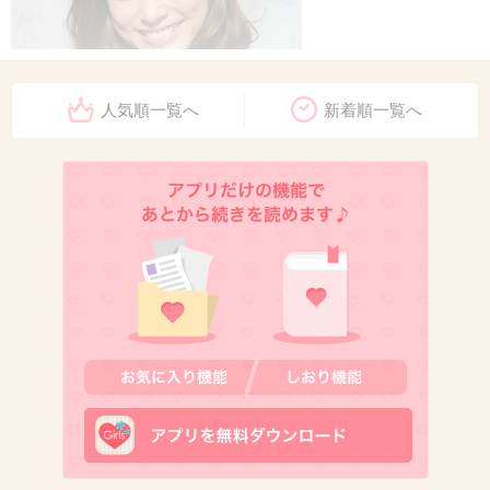
人気順一覧へ
新着順一覧へ
出典：amd.c.yimg.jp
+91
-2
8. 匿名
2013/02/11(月) 12:44:25
絶対コケる