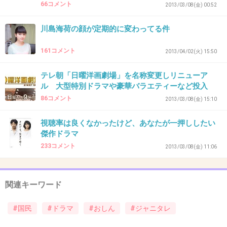
社会 - SANSPO.COM（サンスポ）俳優、唐沢寿明（４９）が、４月スター
66コメント
2013/03/08(金) 00:52
トのＴＢＳ系主演ドラマ「ＴＡＫＥ ＦＩＶＥ」...
川島海荷の顔が定期的に変わってる件
+4
-1
161コメント
2013/04/02(火) 15:50
33. 匿名
2013/02/11(月) 12:51:53
テレ朝「日曜洋画劇場」を名称変更しリニューア
ル 大型特別ドラマや豪華バラエティーなど投入
今さら「おしん」の劇場版って。誰が勘違いし
86コメント
2013/03/08(金) 15:10
たの？
視聴率は良くなかったけど、あなたが一押ししたい
+19
-0
傑作ドラマ
233コメント
2013/03/08(金) 11:06
34. 匿名
2013/02/11(月) 12:52:15
関連キーワード
橋田壽賀子嫌い
+22
-8
#国民
#ドラマ
#おしん
#ジャニタレ