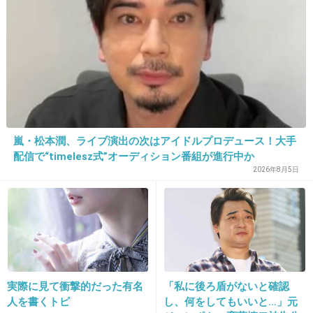
そもそも今更おしんってｗｗｗ
+44
-3
25. 匿名
2013/02/11(月) 12:49:06
上戸彩って、高校教師でもコケてたよねえ？
嵐・松本潤、ライブ演出の次はアイドルプロデュース！大手
+28
-0
配信で“timelesz式”オーディション番組が進行中か
2026年8月5日
26. 匿名
2013/02/11(月) 12:49:12
裏いろいろあつて大変そう
+5
-0
実際に見て衝撃的だった有名
「私に後ろ盾がないと確認
人を書くトピ
し、何をしてもいいと…」元
27. 匿名
2013/02/11(月) 12:49:15