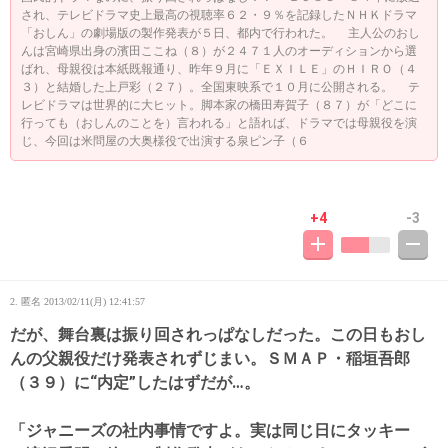
され、テレビドラマ史上最高の視聴率６２・９％を記録したＮＨＫドラマ
「おしん」の劇場版の製作発表が５日、都内で行われた。 主人公のおし
んは宮崎県出身の濱田ここね（８）が２４７１人のオーディションから選
ばれ、母親役は本紙既報通り、昨年９月に「ＥＸＩＬＥ」のＨＩＲＯ（４
３）と結婚した上戸彩（２７）。全国東映系で１０月に公開される。 テ
レビドラマは世界的に大ヒット。脚本家の橋田寿賀子（８７）が「どこに
行っても（おしんのことを）言われる」と語れば、ドラマでは母親役を演
じ、今回は米問屋の大奥様役で出演する泉ピン子（６
+4
-3
2. 匿名
2013/02/11(月) 12:41:57
だが、舞台裏は振り回されっぱなしだった。この日もおし
んの父親役だけ発表されずじまい。ＳＭＡＰ・稲垣吾郎
（３９）に“内定”したはずだが…。
「ジャニーズの社内事情ですよ。実は同じ日にタッキー