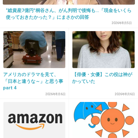
“総資産7億円”桐谷さん、がん判明で後悔も…「現金をいくら
18. 匿名
2013/02/11(月) 12:47:12
使っておきたかった？」にまさかの回答
昔→泉ピン子、今→上戸彩
2026年8月5日
全然ちがうわｗｗｗ
出典：mantan-web.jp
+49
-1
アメリカのドラマを見て、
【俳優・女優】この役は神が
「日本と違うな～」と思う事
かっていた
part 4
19. 匿名
2013/02/11(月) 12:47:40
2026年8月6日
2026年8月6日
大手芸能事務所優先のキャスティングは改めた
ほうがいいと思います。演技派の人たちがかわ
いそう
+45
-1