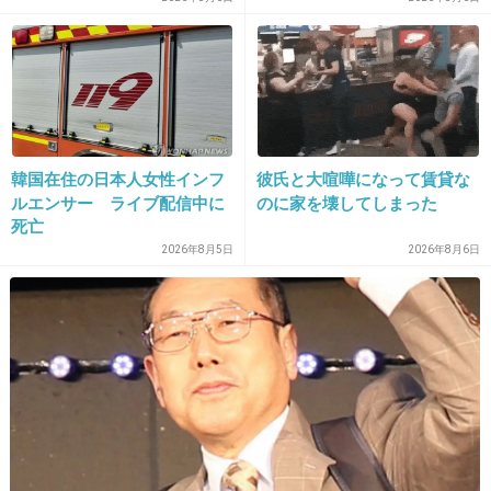
16. 匿名
2013/02/11(月) 12:46:31
時代背景が変化してきてるのに、いまさらこれ
韓国在住の日本人女性インフ
彼氏と大喧嘩になって賃貸な
やって誰が見るんだろう
ルエンサー ライブ配信中に
のに家を壊してしまった
死亡
+19
-2
2026年8月5日
2026年8月6日
17. 匿名
2013/02/11(月) 12:46:45
ジャニーズ出せば視聴率とれるっていう時代じ
ゃないのにねｗｗｗ
+25
-3