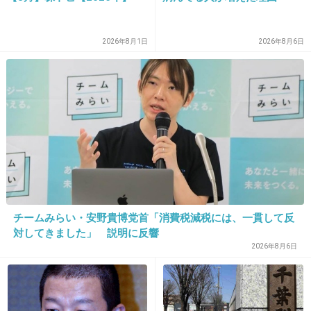
2026年8月1日
2026年8月6日
10. 匿名
2013/02/11(月) 12:44:52
>>ジャニーズでは所属タレント同士で翌日の話
題を“食い合う”のはタブー
なんだろう…まだそんなこと気にしてるのか、
あの事務所は…
+41
-5
チームみらい・安野貴博党首「消費税減税には、一貫して反
対してきました」 説明に反響
11. 匿名
2013/02/11(月) 12:45:07
2026年8月6日
これ無理でしょ？ 誰が観に行くの？
+40
-0