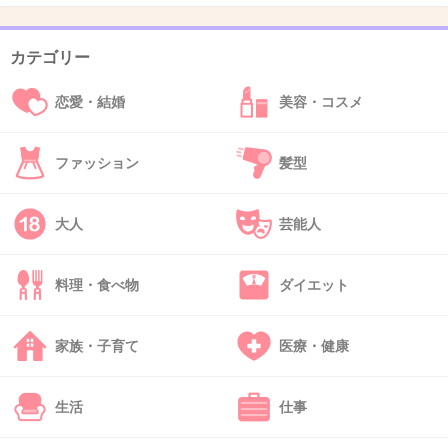
35. 匿名
2013/02/11(月) 12:52:18
カテゴリー
おしんって世界中で観られてるんだよね。この
恋愛・結婚
美容・コスメ
映画を見られるとおもうと、恥ずかしいわ
+11
-1
ファッション
髪型
大人
芸能人
36. 匿名
2013/02/11(月) 12:52:49
なんでもかんでもリメイクするなｗｗｗ
料理・食べ物
ダイエット
+13
-0
家族・子育て
医療・健康
37. 匿名
2013/02/11(月) 12:53:25
生活
仕事
リメイクでよかったのは白い巨塔だけ！！