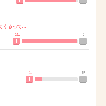
てくるって…
+251
-1
+11
-57