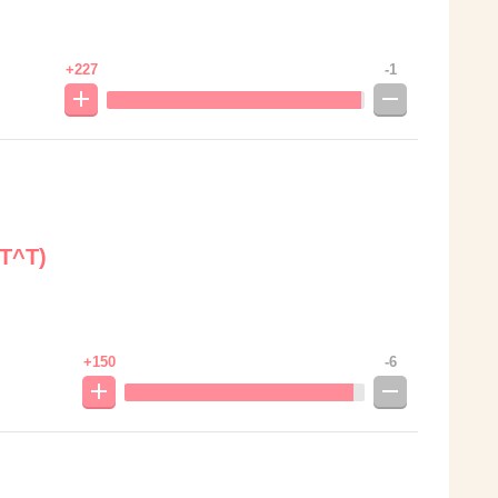
+227
-1
^T)
+150
-6