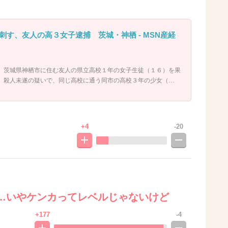
刺す、友人の高３女子逮捕 茨城・神栖 - MSN産経
、茨城県神栖市に住む友人の県立高校１年の女子生徒（１６）を果
、殺人未遂の疑いで、同じ高校に通う同市の高校３年の少女（…
+4
-20
…いやケンカってレベルじゃないけど
+177
-4