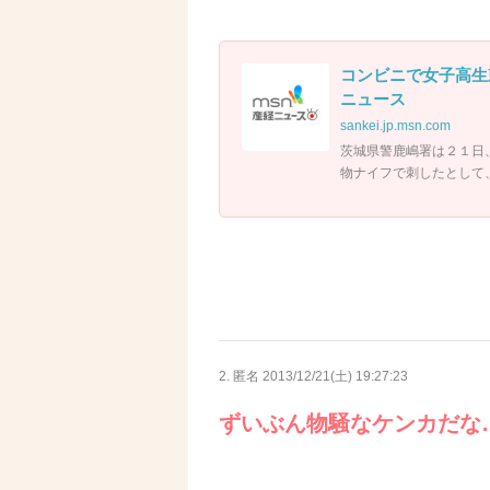
コンビニで女子高生
ニュース
sankei.jp.msn.com
茨城県警鹿嶋署は２１日
物ナイフで刺したとして
2. 匿名
2013/12/21(土) 19:27:23
ずいぶん物騒なケンカだな