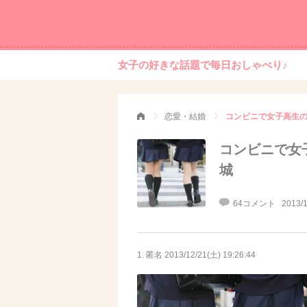
女子の好きな話題で毎日おしゃべり♪
恋愛・結婚
コンビニで女子高生の
コンビニで女
城
64コメント
2013/1
1. 匿名
2013/12/21(土) 19:26:44