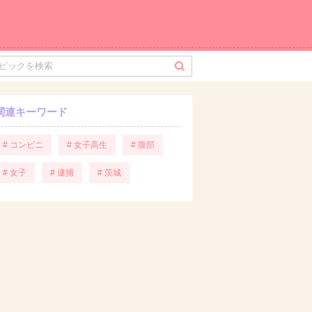
関連キーワード
# コンビニ
# 女子高生
# 腹部
# 女子
# 逮捕
# 茨城