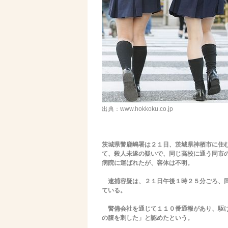
出典：www.hokkoku.co.jp
茨城県警鹿嶋署は２１日、茨城県神栖市に住
て、殺人未遂の疑いで、同じ高校に通う同市
病院に運ばれたが、容体は不明。
逮捕容疑は、２１日午後１時２５分ごろ、同
ている。
警備会社を通じて１１０番通報があり、駆け
の腹を刺した」と認めたという。