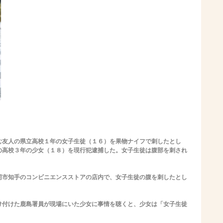
む友人の県立高校１年の女子生徒（１６）を果物ナイフで刺したとし
の高校３年の少女（１８）を現行犯逮捕した。女子生徒は腹部を刺され
市知手のコンビニエンスストアの店内で、女子生徒の腹を刺したとし
付けた鹿島署員が現場にいた少女に事情を聴くと、少女は「女子生徒