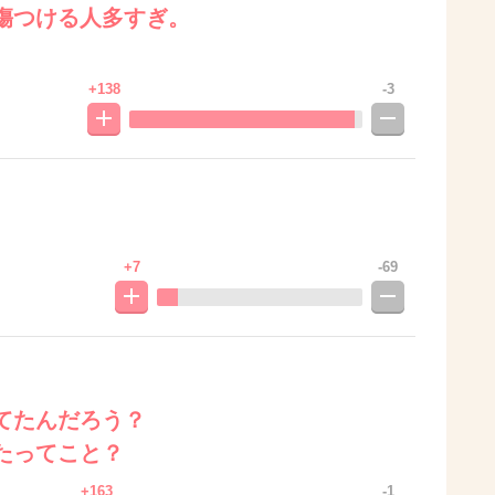
傷つける人多すぎ。
+138
-3
+7
-69
てたんだろう？
たってこと？
+163
-1