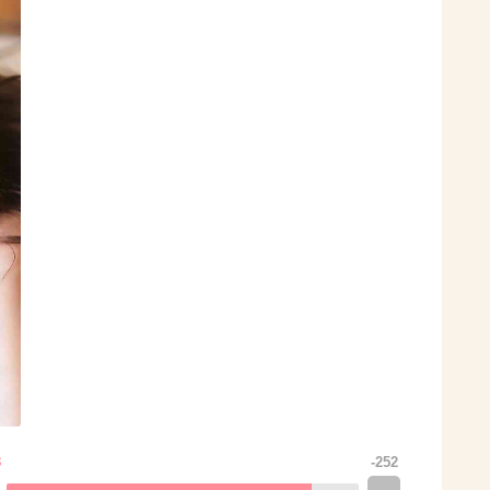
3
-252