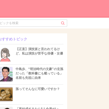
おすすめトピック
【正直】演技派と言われてるけ
ど、私は演技が苦手な俳優・女優
中島歩、“明治時代の文豪”の玄孫
だった「教科書にも載っている」
名前も先祖に由来
孫ってそんなに可愛いですか？
「再結成するなら5人全員がい