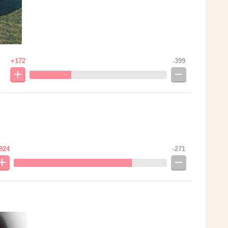
+172
-399
924
-271