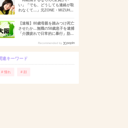
い」「でも、どうしても連絡が取
れなくて…」元ZONE・MIZUH...
【速報】80歳母親を踏みつけ死亡
させたか…無職の58歳息子を逮捕
「介護疲れで日常的に暴行」肋...
Recommended by
関連キーワード
# 憧れ
# 顔