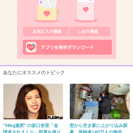
私も年下の男をむしゃぶりたい！
+20
-60
10. 匿名
2013/12/06(金) 09:56:44
こうしてまた一人の遺産目当ての女性が増えま
した
+327
-9
あなたにオススメのトピック
11. 匿名
2013/12/06(金) 09:57:02
たかじんさん
ﾊｱﾊｱ
+2
-56
“98kg激変” の坂口杏里「金
窓から空き家に上がり込み探
請求されまくり」部屋を借り
索 登録者140万人の海外