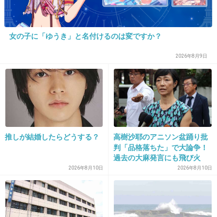
+83
-8
女の子に「ゆうき」と名付けるのは変ですか？
15. 匿名
2013/12/06(金) 09:57:52
2026年8月9日
新地で働いてた友達が
「たかじんはタイプじゃないホステスをいじめ
るから嫌い。」
と言ってた。
遊び方がスマートじゃないらしい。
推しが結婚したらどうする？
高樹沙耶のアニソン盆踊り批
判「品格落ちた」で大論争！
本業は歌手なのに小悪党みたいなタレント崩
過去の大麻発言にも飛び火
れ。
2026年8月10日
2026年8月10日
嫌い！！
+266
-15