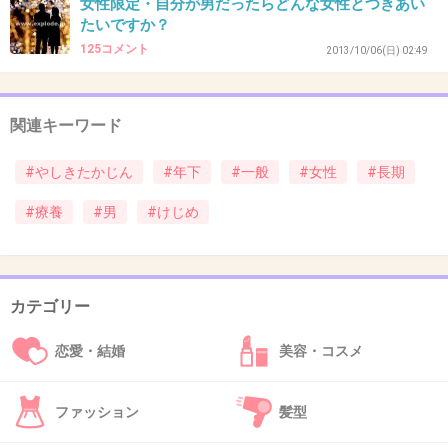
女性限定・自分が男だったらどんな女性とつきあい
たいですか？
125コメント
2013/10/06(日) 02:49
ていうか気持ち悪い
+97
-3
関連キーワード
#やしきたかじん
#年下
#一般
#女性
#長期
38. 匿名
2013/12/06(金) 10:13:21
#療養
#男
#けじめ
お金ある30以上も年の離れたおじいさんと一緒になるの
は、まだわかるけど、お金なくて家すら建てて貰えないの
に30以上離れたおじいさんと一緒になる女って、おかしい
よね。
カテゴリー
ブスだからかな？
恋愛・結婚
美容・コスメ
+10
-17
ファッション
髪型