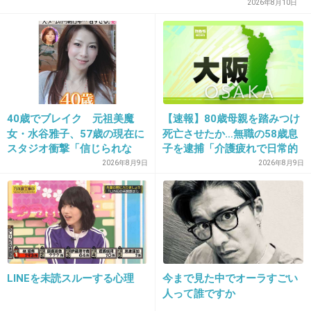
2026年8月10日
30. 匿名
2013/12/06(金) 10:04:27
26
大丈夫。あなたも汚い生き物だから。
人のこと言えないキモデブ。
+8
-33
40歳でブレイク 元祖美魔
【速報】80歳母親を踏みつけ
女・水谷雅子、57歳の現在に
死亡させたか…無職の58歳息
31. 匿名
2013/12/06(金) 10:04:57
スタジオ衝撃「信じられな
子を逮捕「介護疲れで日常的
おめでとうございます。
い」「やっぱすごいね」
に暴行」肋骨８本折れ体には
2026年8月9日
2026年8月9日
いろんな愛のかたちがあって良いと思います。
多数の痕 大阪・岬町
純粋な恋愛かもしれないのに、金目当てとか遺
産目当てとか決め付けられちゃうんだもんね。
３０歳の年の差結婚は犯罪でもなんでもない。
LINEを未読スルーする心理
今まで見た中でオーラすごい
本人たちが良ければ周り(見ず知らずの他人)が
人って誰ですか
どうこう言う必要ないやろ。