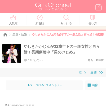
人気順
新着順
みつける
使い方
恋愛・結婚
やしきたかじんが32歳年下の一般女性と再々婚！長期療
やしきたかじんが32歳年下の一般女性と再々
婚！長期療養中「男のけじめ」
132コメント
更新：12年前
次
最後
1ページ(1-50コメント)
画像
1. 匿名
2013/12/06(金) 09:50:30