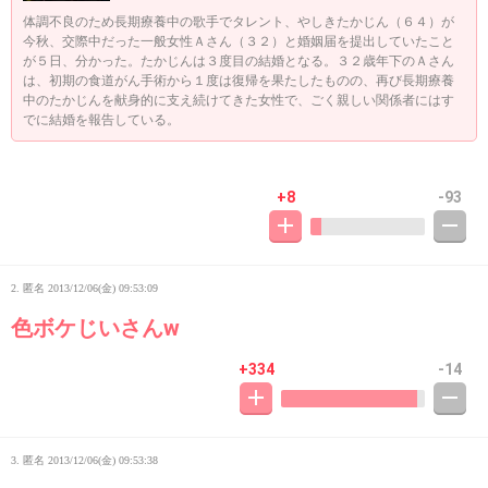
体調不良のため長期療養中の歌手でタレント、やしきたかじん（６４）が
今秋、交際中だった一般女性Ａさん（３２）と婚姻届を提出していたこと
が５日、分かった。たかじんは３度目の結婚となる。３２歳年下のＡさん
は、初期の食道がん手術から１度は復帰を果たしたものの、再び長期療養
中のたかじんを献身的に支え続けてきた女性で、ごく親しい関係者にはす
でに結婚を報告している。
+8
-93
2. 匿名
2013/12/06(金) 09:53:09
色ボケじいさんw
+334
-14
3. 匿名
2013/12/06(金) 09:53:38