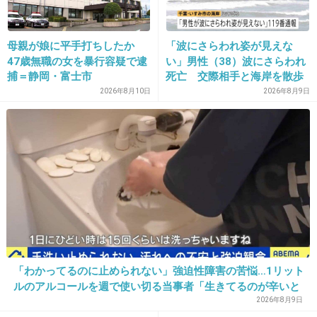
母親が娘に平手打ちしたか
「波にさらわれ姿が見えな
47歳無職の女を暴行容疑で逮
い」男性（38）波にさらわれ
捕＝静岡・富士市
死亡 交際相手と海岸を散歩
中 当時は波浪注意報 千葉・
2026年8月10日
2026年8月9日
いすみ市
16. 匿名
2013/12/06(金) 09:57:58
「男のけじめ」
なんかエロい
+25
-31
「わかってるのに止められない」強迫性障害の苦悩…1リット
17. 匿名
2013/12/06(金) 09:58:24
ルのアルコールを週で使い切る当事者「生きてるのが辛いと
12
思うこともある」
2026年8月9日