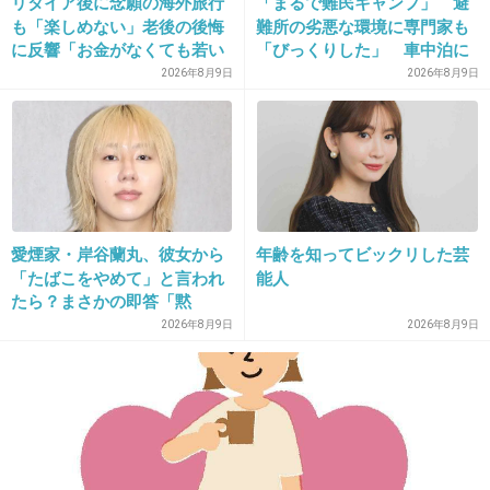
リタイア後に念願の海外旅行
「まるで難民キャンプ」 避
しょ
も「楽しめない」老後の後悔
難所の劣悪な環境に専門家も
この人惚けたの？マジで変なジジイだな。
に反響「お金がなくても若い
「びっくりした」 車中泊に
うちに？」50代以上の切実な
もリスクが 「熱したフライ
2026年8月9日
2026年8月9日
+169
-3
声
パンに飛び込むようなもの」
24. 匿名
2013/12/06(金) 10:00:10
このお爺ちゃん
めちゃめちゃ金持ちらしいじゃん
愛煙家・岸谷蘭丸、彼女から
年齢を知ってビックリした芸
「たばこをやめて」と言われ
能人
たら？まさかの即答「黙
女大成功ブイ(^O^)vだね
れ！」
2026年8月9日
2026年8月9日
+158
-6
25. 匿名
2013/12/06(金) 10:00:44
何が男のけじめなんだろう。ま、私には関係な