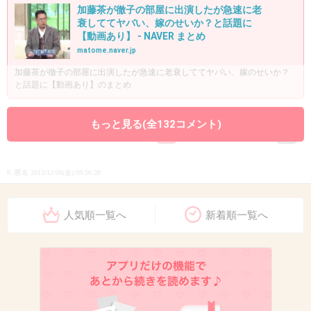
加藤茶が徹子の部屋に出演したが急速に老
衰しててヤバい、嫁のせいか？と話題に
【動画あり】 - NAVER まとめ
matome.naver.jp
加藤茶が徹子の部屋に出演したが急速に老衰しててヤバい、嫁のせいか？
と話題に【動画あり】のまとめ
+269
-6
もっと見る(全132コメント)
8. 匿名
2013/12/06(金) 09:56:28
ありえない。
人気順一覧へ
新着順一覧へ
正直、そんな爺さんに触れられたくない。
+315
-11
9. 匿名
2013/12/06(金) 09:56:34