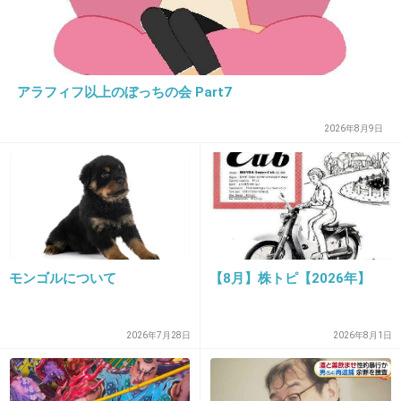
いけどね。
+43
-4
アラフィフ以上のぼっちの会 Part7
2026年8月9日
26. 匿名
2013/12/06(金) 10:02:05
ホント、爺さんって若い女が好きだねぇ…
愛とかそれっぽい言ってると、鼻で笑ってしま
うw
+182
-4
モンゴルについて
【8月】株トピ【2026年】
27. 匿名
2013/12/06(金) 10:02:57
2026年7月28日
2026年8月1日
性処理大変そう。
じいさんの性欲処理にされるだけ。