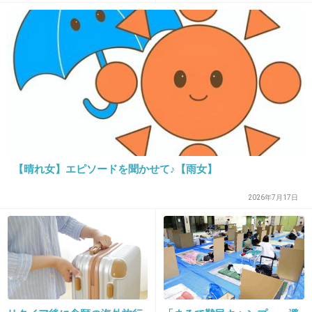
20. 匿名
2013/12/06(金) 09:58:46
32も上の爺さんとか、考えただけでオェ〜〜〜
ってなる…
+190
-7
【晴れ女】エピソードを聞かせて♪【雨女】
21. 匿名
2013/12/06(金) 09:58:58
みんな、ジイジの相手得意でしょ？
2026年7月17日
+5
-39
22. 匿名
2013/12/06(金) 09:59:25
３２歳年下？本来なら娘でもおかしくない年で