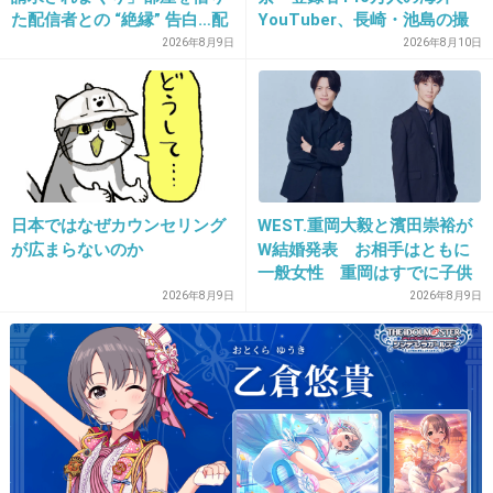
た配信者との “絶縁” 告白…配
YouTuber、長崎・池島の撮
信者側は「逃げられた」荷物
影動画に批判集まる
12. 匿名
2013/12/06(金) 09:57:09
2026年8月9日
2026年8月10日
放置に怒り心頭
プラマイボタンがなんか変わってるー
+383
-11
13. 匿名
2013/12/06(金) 09:57:09
日本ではなぜカウンセリング
WEST.重岡大毅と濱田崇裕が
が広まらないのか
W結婚発表 お相手はともに
病気で弱気になってる老人をマンマとたらし込
一般女性 重岡はすでに子供
んだ金目当て
も「尊い」
2026年8月9日
2026年8月9日
+214
-14
14. 匿名
2013/12/06(金) 09:57:47
すごい神経してますね。