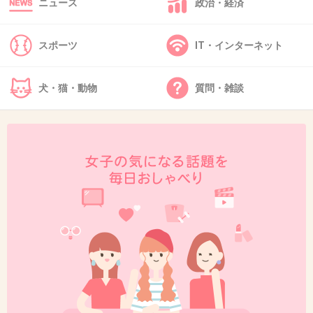
ニュース
政治・経済
+80
-0
スポーツ
IT・インターネット
41. 匿名
2013/12/06(金) 10:15:58
犬・猫・動物
質問・雑談
39
肌は綺麗。でもあんまり美人じゃなさそう。猫
背だし。
+184
-9
42. 匿名
2013/12/06(金) 10:18:28
本人たちが幸せならいいんじゃないかな？
+64
-4