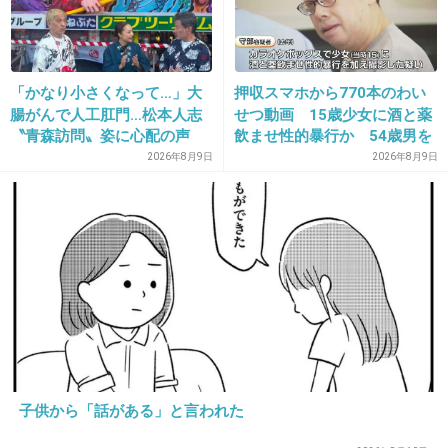
女なんてしょせん……
+80
-17
「かなり小さくなって…」大
押収スマホから770本のわい
腸がんで人工肛門…松本人志
せつ動画 15歳少女に酒と薬
〝青森訪問〟姿に心配の声
飲ませ性的暴行か 54歳男を
28. 匿名
2013/12/06(金) 10:03:07
続々「脂肪のない感じが痛ま
再逮捕 「薬もありますよ」
2026年8月9日
2026年8月9日
遺産目当てだとしてもやってける自信ないわ。
しい」「無理せずに」
とSNSで誘い出し
+127
-0
29. 匿名
2013/12/06(金) 10:04:20
なぜだが綾菜さんを思い出した…
+99
-2
子供から「話がある」と言われた