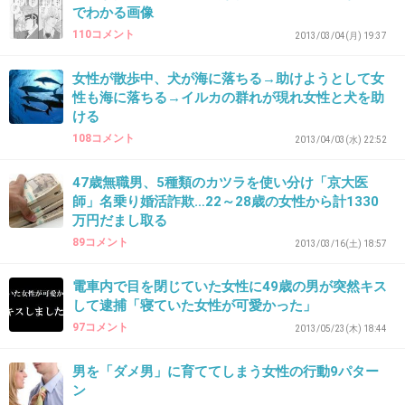
でわかる画像
33. 匿名
2013/12/06(金) 10:05:39
110コメント
2013/03/04(月) 19:37
あーあ
女性が散歩中、犬が海に落ちる→助けようとして女
たかじん好きやったのにー
性も海に落ちる→イルカの群れが現れ女性と犬を助
きもちわるい！
ける
108コメント
2013/04/03(水) 22:52
+46
-22
47歳無職男、5種類のカツラを使い分け「京大医
師」名乗り婚活詐欺…22～28歳の女性から計1330
万円だまし取る
34. 匿名
2013/12/06(金) 10:06:10
89コメント
2013/03/16(土) 18:57
お金持ってると若い子群がるよね～
電車内で目を閉じていた女性に49歳の男が突然キス
+105
-2
して逮捕「寝ていた女性が可愛かった」
97コメント
2013/05/23(木) 18:44
男を「ダメ男」に育ててしまう女性の行動9パター
35. 匿名
2013/12/06(金) 10:06:13
ン
カトちゃんの所みたいになりませんように！