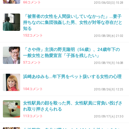
66コメント
2013/06/02(日) 15:28
「被害者の女性を人間扱いしていなかった」…妻子
+120
-3
持ちなのに集団強姦した男、女性が対等な存在だと
知る
152コメント
2013/08/28(水) 21:02
36. 匿名
2013/12/06(金) 10:06:41
「さや侍」主演の野見隆明（56歳）、24歳年下の
女は肉便器ってこと？
一般女性と熱愛宣言「子孫を残したい」
うちは違うでー(ばくゎら)
57コメント
2013/08/19(月) 16:08
+4
-40
浜崎あゆみも…年下男をペット扱いする女性の心理
104コメント
2013/08/26(月) 12:25
37. 匿名
2013/12/06(金) 10:09:20
最近かなりの年下婚流行ってない？
女性駅員の顔を殴った男、女性駅員に背負い投げさ
まぁ稀にいるのかもな～とは思うものの、ここ
れ取り押さえられる
まで多いとモヤモヤする。
113コメント
2013/09/17(火) 21:30