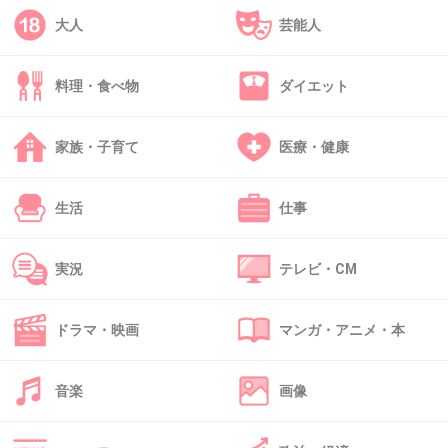
39. 匿名
2013/12/06(金) 10:13:48
大人
芸能人
この人やね
料理・食べ物
ダイエット
出典：livedoor.blogimg.jp
家族・子育て
医療・健康
+89
-11
生活
仕事
40. 匿名
2013/12/06(金) 10:14:08
実況
テレビ・CM
年取ったら、元気でも精神的には弱くなるの
に、初期ったって癌。しかも一回復帰しかけて
ドラマ・映画
マンガ・アニメ・本
また逆戻りだからね。そりゃ気落ちするだろ
ー。
音楽
画像
いいんじゃないか、持ちつ持たれつ。親より年
上なんて私は冗談じゃないが。