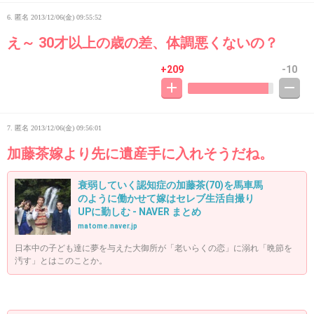
6. 匿名
2013/12/06(金) 09:55:52
え～ 30才以上の歳の差、体調悪くないの？
+209
-10
7. 匿名
2013/12/06(金) 09:56:01
加藤茶嫁より先に遺産手に入れそうだね。
衰弱していく認知症の加藤茶(70)を馬車馬
のように働かせて嫁はセレブ生活自撮り
UPに勤しむ - NAVER まとめ
matome.naver.jp
日本中の子ども達に夢を与えた大御所が「老いらくの恋」に溺れ「晩節を
汚す」とはこのことか。