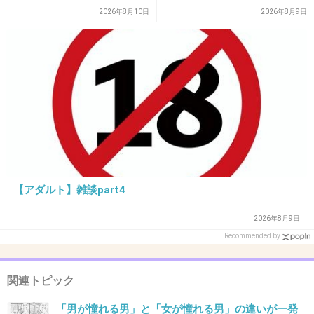
何か迷惑かけられたんですか？
2026年8月10日
2026年8月9日
第一声、おめでとうございますって言えないな
んて、どんだけひねくれてんねん。
もし私がたかじんの再婚相手なら、遺産目当て
とかネットで赤の他人に書かれたら傷付くけど
ね。
+103
-91
【アダルト】雑談part4
2026年8月9日
32. 匿名
2013/12/06(金) 10:05:22
Recommended by
行きたいよ 君の所へ
今すぐ駆け出して行きたいよ
関連トピック
+3
-28
「男が憧れる男」と「女が憧れる男」の違いが一発