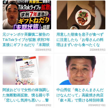
わたしもそう思った！
+42
-10
元ジャンポケ斉藤慎二被告の
用意した朝食を息子が食べず
TikTokライブが拡散 求刑7年
に注意したら「お母さんの料
18. 匿名
2013/12/06(金) 09:58:31
直後にギフトねだり「末期状
理はまずいから食べたくな
たかじん毒盛られてんじゃない？
態」と話題
い」と…「まずいなら食べな
2026年8月9日
2026年8月9日
また体壊したし、３年交際してんだよね。
くていい。今後は自分で食事
を用意しなさい。お金は渡
+147
-6
す」と言った話が議論に
19. 匿名
2013/12/06(金) 09:58:39
阿波おどりで女性の体強調し
中山秀征「俺とさんまさんだ
きもちわるっ
た無断動画拡散、憤る踊り手
けなんだって」高級焼き肉店
「悲しいし気持ち悪い」…警
「叙々苑」で受ける特別待遇
+53
-9
察への相談も検討
を告白
2026年8月9日
2026年8月10日