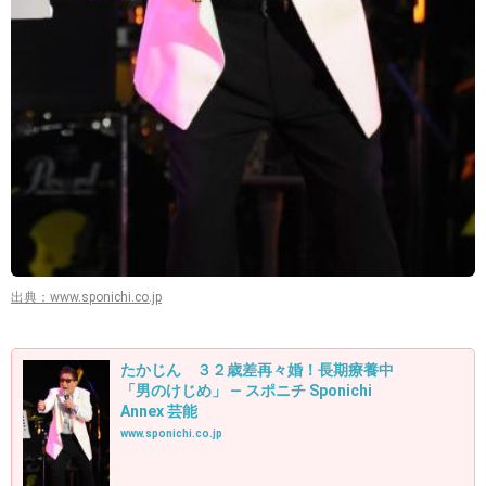
出典：www.sponichi.co.jp
たかじん ３２歳差再々婚！長期療養中
「男のけじめ」 ― スポニチ Sponichi
Annex 芸能
www.sponichi.co.jp