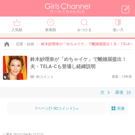
人気順
新着順
みつける
使い方
恋愛・結婚
鈴木紗理奈が「めちゃイケ」で離婚届提出！夫・TELA-
鈴木紗理奈が「めちゃイケ」で離婚届提出！
夫・TELA-Cも登場し経緯説明
96コメント
更新：12年前
次
最後
1ページ(1-50コメント)
画像
1. 匿名
2013/12/04(水) 13:57:52