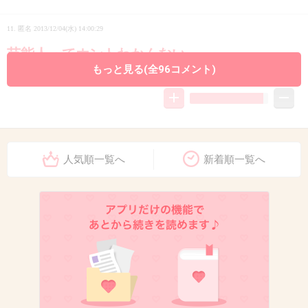
11. 匿名
2013/12/04(水) 14:00:29
芸能人ってホントわかんない。
もっと見る(全96コメント)
+149
-7
12. 匿名
2013/12/04(水) 14:00:32
人気順一覧へ
新着順一覧へ
ていうかようやく離婚したんだ。第一報からけ
っこう時間かかったね。
鈴木紗理奈が離婚へ…レゲエアーティスト
と5年でピリオド
girlschannel.net
鈴木紗理奈が離婚へ…レゲエアーティストと5年でピリオド鈴木紗理奈が離
婚へ レゲエアーティストと５年でピリオド - ライブドアニュース タレン
トの鈴木紗理奈（３６）が、夫でレゲエユニット「Ｉｎｆｉｎｉｔｙ１
６」のＴＥＬＡ―Ｃ（テラシー、年齢非公表）と離婚...