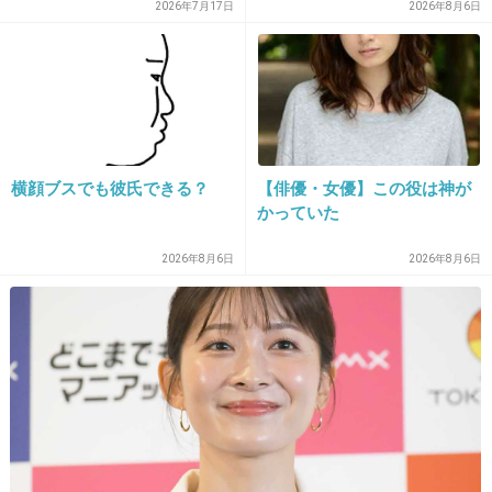
ますね」
2026年7月17日
2026年8月6日
32. 匿名
2013/12/04(水) 14:08:14
そんな驚かない。
結婚当初から離婚すると思ってた。
+45
-4
横顔ブスでも彼氏できる？
【俳優・女優】この役は神が
かっていた
33. 匿名
2013/12/04(水) 14:08:27
2026年8月6日
2026年8月6日
番組で離婚って馬鹿じゃないの？
+62
-3
34. 匿名
2013/12/04(水) 14:08:29
最近、私生活まで持ち込む番組が多いよね。