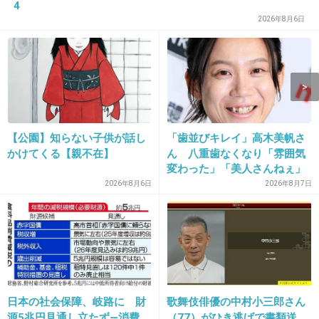
4
正直紗理奈ほどシングルマザーが似合う人って
2026年8月6日
いないと思う
+331
-5
【公園】知らない子供が話し
「歯並びキレイ」高木美帆さ
かけてくる【親不在】
ん 八重歯なくなり「雰囲気
変わった」「美人さんねぇ」
「歯列矯正してるんや」
2026年8月6日
2026年8月7日
16. 匿名
2013/12/04(水) 14:01:21
バラエティーで離婚するとか意味不明すぎる
+142
-4
日本の社会保障、岐路に 財
歌舞伎俳優の中村小三郎さん
源5兆円見通し立たず―消費
（77）がひき逃げで書類送