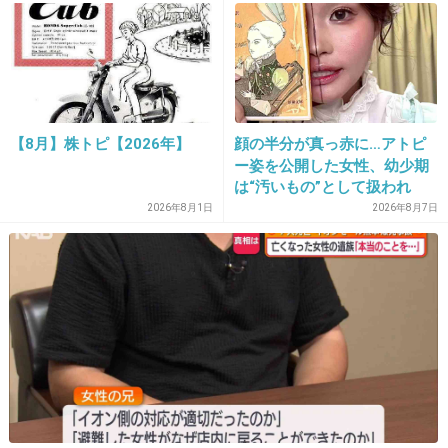
24. 匿名
2013/12/04(水) 14:04:37
旦那は結婚前から浮気性だったんでしょ？
なのに浮気に耐えられずに離婚ってのもなんか
変なのって思っちゃう。
【8月】株トピ【2026年】
顔の半分が真っ赤に…アトピ
ー姿を公開した女性、幼少期
鈴木紗理奈が離婚 互いに自己主張強く
は“汚いもの”として扱われ
夫の度重なる浮気が原因 ― スポニチ
「人に触れる行為に罪悪感を
2026年8月1日
2026年8月7日
Sponichi Annex 芸能
持っていた」
www.sponichi.co.jp
タレント鈴木紗理奈（３６）が４日、レゲエユニット「Ｉｎｆｉｎｉｔｙ
１６」のＴＥＬＡ―Ｃ（テラシー、年齢非公表）との離婚を発表した。３日
に離婚届を提出した。 互いに自己主張が強いためケンカの多い夫婦だった
が、離婚を決断した理由は、夫の度重なる浮気に「紗理奈が耐えきれなく
なった」（友人）。紗理奈は結婚後にバラエティー番組で夫の浮気につい
て赤裸々に話したことがある。
+64
-39