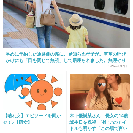
+150
-8
31. 匿名
2013/12/04(水) 14:07:36
紗理奈の暴力もひどかったみたいだし、旦那が
浮気したから旦那が一方的に悪い！とは思わな
早めに予約した通路側の席に、見知らぬ母子が。車掌の呼び
いな
かけにも「目を閉じて無視」して居座られました。無理やり
奪われた席は、結局“やったもん勝ち”になってしまうのでし
2026年8月7日
鈴木紗理奈の近所での悪評！離婚報道に近
ょうか？
隣住民から安堵の声
girlschannel.net
鈴木紗理奈の近所での悪評！離婚報道に近隣住民から安堵の声 ＞そもそも
この夫婦、これまでもテラシーの浮気を巡るトラブルが伝えられている。
2006年4月、『週刊ポスト』が、ふたりが同棲する都内マンションの玄関
前で、顔面血だらけのテラシーが呆然と立ち尽くし、...
【晴れ女】エピソードを聞か
木下優樹菜さん 長女の14歳
+59
-14
せて♪【雨女】
誕生日を祝福 “推し”のアイ
ドルも明かす「この場で言い