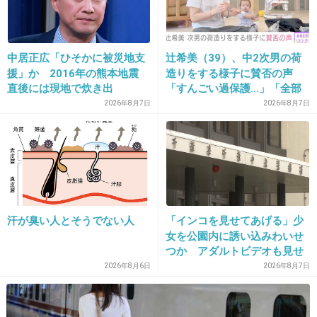
29. 匿名
2013/12/04(水) 14:06:33
結婚や出産はおめでたいことだからまだ分かる
けど
中居正広「ひそかに被災地支
辻希美（39）、中2次男の荷
援」か 2016年の熊本地震
造りをする様子に賛否の声
さすがに離婚をバラエティ番組で扱うのはおか
直後には現地で炊き出
「すんごい過保護…」「全部
しいでしょ
し “誰にも知られなくて良
ママが準備してくれるんだ」
2026年8月7日
2026年8月7日
い”と、むしろ強まる福祉活
+128
-1
動への思い
30. 匿名
2013/12/04(水) 14:06:55
記事の中で、どっちも「尊敬する気持ちは変わ
汗が臭い人とそうでない人
「インコを見せてあげる」少
りません」って書いてるけどさ決まり文句だよ
女を公園内に誘い込みわいせ
つか アダルトビデオも見せ
ね。
「どのような顔をするのか性
2026年8月6日
2026年8月7日
そもそも本当に尊敬し合ってたら離婚なんてし
的な興味湧いた」75歳男を逮
ませんて。
捕