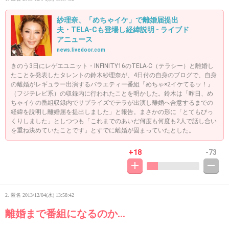
紗理奈、「めちゃイケ」で離婚届提出
夫・TELA-Cも登場し経緯説明 - ライブド
アニュース
news.livedoor.com
きのう3日にレゲエユニット・INFINITY16のTELA-C（テラシー）と離婚し
たことを発表したタレントの鈴木紗理奈が、4日付の自身のブログで、自身
の離婚がレギュラー出演するバラエティー番組『めちゃ×2イケてるッ！』
（フジテレビ系）の収録内に行われたことを明かした。鈴木は「昨日、め
ちゃイケの番組収録内でサプライズでテラが出演し離婚へ合意するまでの
経緯を説明し離婚届を提出しました」と報告。まさかの形に「とてもびっ
くりしました」としつつも「これまでのあいだ何度も何度も2人で話し合い
を重ね決めていたことです」とすでに離婚が固まっていたとした。
+18
-73
2. 匿名
2013/12/04(水) 13:58:42
離婚まで番組になるのか…