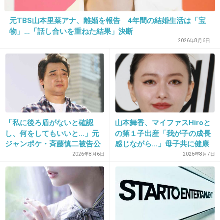
トークでちょっといじるぐらいならまだわかる
けど、相手まで出てきて離婚をネタにするとか
元TBS山本里菜アナ、離婚を報告 4年間の結婚生活は「宝
何考えてるんだろう？
物」…「話し合いを重ねた結果」決断
2026年8月6日
+75
-1
35. 匿名
2013/12/04(水) 14:08:29
＞海外と日本での離れた生活も長く、なかなか
話せなかった
「私に後ろ盾がないと確認
山本舞香、マイファスHiroと
し、何をしてもいいと…」元
の第１子出産「我が子の成長
ジャンポケ・斉藤慎二被告公
感じながら…」母子共に健康
↑海外と日本？旦那は海外で仕事してたの？
判で被害者女性証言
2026年8月6日
2026年8月7日
+34
-2
36. 匿名
2013/12/04(水) 14:09:13