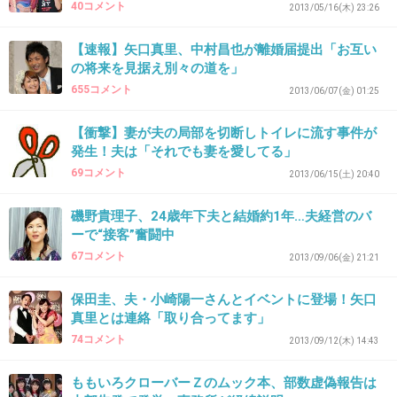
40コメント
2013/05/16(木) 23:26
+29
-4
【速報】矢口真里、中村昌也が離婚届提出「お互い
の将来を見据え別々の道を」
39. 匿名
2013/12/04(水) 14:10:34
655コメント
2013/06/07(金) 01:25
子ども(の心)の事、まるで考えてないんだ
【衝撃】妻が夫の局部を切断しトイレに流す事件が
ね…。
発生！夫は「それでも妻を愛してる」
気の毒だ。
69コメント
2013/06/15(土) 20:40
+38
-1
磯野貴理子、24歳年下夫と結婚約1年…夫経営のバ
ーで“接客”奮闘中
67コメント
2013/09/06(金) 21:21
40. 匿名
2013/12/04(水) 14:10:57
保田圭、夫・小崎陽一さんとイベントに登場！矢口
めちゃイケ、やることがゲスすぎる。
真里とは連絡「取り合ってます」
さすがフジクオリティだな。
74コメント
2013/09/12(木) 14:43
+66
-1
ももいろクローバーＺのムック本、部数虚偽報告は