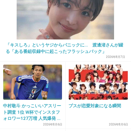
22. 匿名
2013/12/04(水) 14:03:42
浮気されて散々傷ついた上に、めちゃイケでネ
タ扱いされた紗理奈が本当に可哀想。めちゃイ
「キスしろ」というヤジからパニックに… 渡邊渚さんが綴
ケの制作スタッフはみんなクズ！
る「ある番組収録中に起こったフラッシュバック」
2026年8月7日
+270
-14
23. 匿名
2013/12/04(水) 14:04:16
結婚も出産も離婚もめちゃいけで特集される
メンバーは大変だね。
中村敬斗 かっこいいアスリー
ブスが恋愛対象になる瞬間
ト調査 1位 W杯でインスタフ
+138
-5
ォロワー127万増 人気爆発 …
2位 高橋藍 3位 大谷翔平
2026年8月6日
2026年8月6日