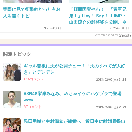
芸がないから私生活を切り売りするしかないん
実際に見て衝撃的だった有名
「顔面国宝やわ！」『豊臣兄
だよ
人を書くトピ
弟！』Hey！ Say！ JUMP・
山田涼介の武将姿を公開、ネ
シンママになるから稼がないといけないしね
ット歓喜「ビジュ良すぎん」
2026年8月6日
2026年8月6日
+43
-2
「こんな美しい秀次は初め
Recommended by
て」
関連トピック
37. 匿名
2013/12/04(水) 14:09:46
ギャル曽根に夫が公開チュー！「夫のすべてが大好
そもそもなんで結婚したんだろう(笑)
き」とデレデレ
116コメント
2013/02/09(土) 21:14
+14
-2
AKB48峯岸みなみ、めちゃイケにハゲヅラで登場
www
38. 匿名
2013/12/04(水) 14:10:09
87コメント
2013/05/03(金) 23:23
離婚までネタにするのは人間としてクズだと思
黒田勇樹と中村瑠衣が離婚へ 近日中に離婚届提出
います。紗理奈にがっかりしました。