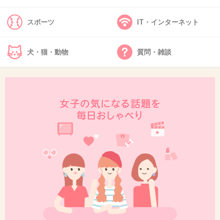
45. 匿名
2013/12/04(水) 14:20:29
顔変わってない？
スポーツ
IT・インターネット
+19
-3
犬・猫・動物
質問・雑談
46. 匿名
2013/12/04(水) 14:22:42
鈴木紗理奈のキャラ的にバラエティで離婚扱っ
てもらった方が今後の仕事もやりやすいんじゃ
ない？ いいと思いますが。
+38
-7
47. 匿名
2013/12/04(水) 14:26:34
あー。やっぱり