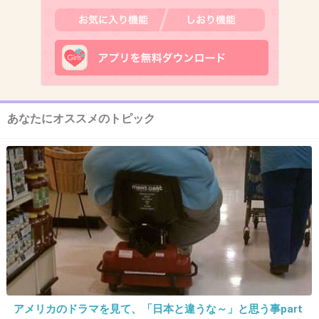
+115
-4
13. 匿名
2013/12/04(水) 14:00:40
今年1番どうでもいいニュース
あなたにオススメのトピック
+115
-5
14. 匿名
2013/12/04(水) 14:00:41
写真の口がゆがんでる方にびっくりした
+80
-9
15. 匿名
2013/12/04(水) 14:00:48
アメリカのドラマを見て、「日本と違うな～」と思う事part