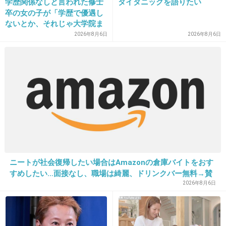
学歴関係なしと言われた修士
タイタニックを語りたい
卒の女の子が「学歴で優遇し
ないとか、それじゃ大学院ま
27. 匿名
2013/12/04(水) 14:05:44
で学費払って自分の価値を上
2026年8月6日
2026年8月6日
げた人が馬鹿じゃないです
最近のバラエティ番組って度が過ぎると思う
か」と捨て台詞を残し会社を
面白くもなんともないんですけど
辞めてった
+83
-7
28. 匿名
2013/12/04(水) 14:05:57
淳も離婚するときは、紗理奈見習ってロンハー
で
ニートが社会復帰したい場合はAmazonの倉庫バイトをおす
実況よろしく。
すめしたい…面接なし、職場は綺麗、ドリンクバー無料→賛
否両論、場所によって全然違う「コンビニバイトの方がマ
2026年8月6日
+148
-6
シ」との声も