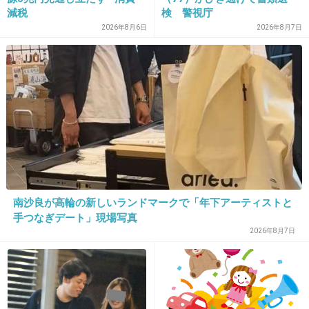
減税
検 警視庁
17. 匿名
2013/12/04(水) 14:01:49
2026年8月6日
2026年8月7日
いずれ離婚することは分かってたから驚きはな
いけどね(笑)
+62
-6
18. 匿名
2013/12/04(水) 14:01:56
離婚すると西川史子に叩かれるよw
+15
-15
南沙良が高輪の新しいランドマークで「年下アーティストと
手つなぎデート」現場写真
2026年8月7日
19. 匿名
2013/12/04(水) 14:02:40
結婚した時はあんなにはしゃいでたのに…