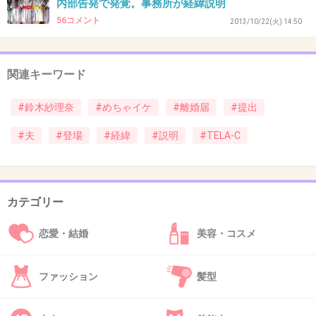
内部告発で発覚。事務所が経緯説明
56コメント
2013/10/22(火) 14:50
41. 匿名
2013/12/04(水) 14:12:35
暮れの忙しいときに
関連キーワード
さざ波ニュースきたね
#鈴木紗理奈
#めちゃイケ
#離婚届
#提出
+16
-0
#夫
#登場
#経緯
#説明
#TELA-C
42. 匿名
2013/12/04(水) 14:12:53
子供がいなければ勝手にしろなんだけどね
カテゴリー
恋愛・結婚
美容・コスメ
テレビで両親が離婚するとかかわいそすぎる
よ…
ファッション
髪型
+57
-2