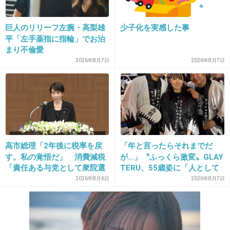
出典：web-teruhisa.com
+183
-8
巨人のリリーフ左腕・高梨雄
少子化を実感した事
平「左手薬指に指輪」でお泊
まり不倫愛
2026年8月7日
2026年8月7日
20. 匿名
2013/12/04(水) 14:03:26
めちゃイケって人の悲しみもお笑いにするん
だ。番組スタッフは人間じゃないな。
+194
-10
高市総理「2年後に税率を戻
「年と言ったらそれまでだ
す。私の覚悟だ」 消費減税
が…」〝ふっくら激変〟GLAY
21. 匿名
2013/12/04(水) 14:03:28
「責任ある与党として衆院選
TERU、55歳姿に「人として
笑いのためならなんでもする！って覚悟するの
公約に掲げ理解賜った」
好きすぎる」「TERUさんに
2026年8月6日
2026年8月7日
は見えない」「分からなかっ
が芸人なのかも知れないけど
た」
一般の人はそこまでお笑い求めてないよね
+153
-4