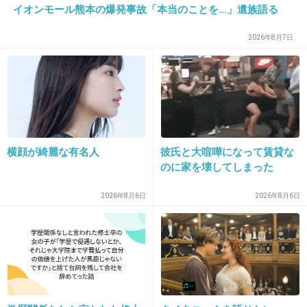
イオンモール熊本の爆発事故「本当のことを…」遺族語る
2026年8月7日
25. 匿名
2013/12/04(水) 14:05:04
新しい物を作り出すんじゃなくて、私生活の切
り売りですか
+75
-1
横顔が綺麗な有名人
彼氏と大喧嘩になって賃貸な
のに家を壊してしまった
26. 匿名
2013/12/04(水) 14:05:44
2026年8月6日
2026年8月6日
２１
子供がいる夫婦の離婚なんてそもそも全く笑え
る要素がない。
子供がかわいそうだと思うだけ。
+159
-8