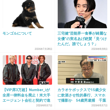
29. 匿名
2013/09/11(水) 15:36:34
旦那もノリノリじゃないかｗｗｗ
モンゴルについて
三宅健”芸能界一食事が綺麗な
女優”の実名あげ絶賛「見つけ
出典：up.gc-img.net
たんだ。誰でしょう？」
+78
-2
2026年7月28日
2026年8月8日
30. 匿名
2013/09/11(水) 15:37:23
15さん、川越さんは料理人ではありませんよ。
+17
-6
【VIP席3万超】Number_iが
カラオケボックスで15歳少女
全席一律料金を廃止！米大手
に飲酒させ性的暴行、スマホ
エージェント会社と契約で進
で撮影か 54歳男逮捕 千葉
む“世界標準”化
2026年8月7日
2026年8月7日
31. 匿名
2013/09/11(水) 15:37:25