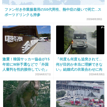
ファン付き作業服着用の50代男性、熱中症の疑いで死亡…ス
ポーツドリンクも持参
2026年8月8日
出典：inazuma-r.blog.ocn.ne.jp
+180
-4
激震！韓国サッカー協会が15
「何度も何度も追突されて…
年前にW杯予選などで「外国
何が目的か本当に理解できな
人審判を性的接待していた」
い」結婚式の衣装合わせに向
疑惑のスキャンダルが発覚！
かっていた夫婦が直面した
2026年8月7日
2026年8月8日
7試合20人が対象で日本人審
「死の恐怖」東名高速で続い
16. 匿名
2013/09/11(水) 15:30:57
判が含まれていたとの指摘
た約1.7キロの追突＝静岡
も…
今度はこの料理研究家がテレビに出まくるのか
な？
芸能人と結婚して出しゃばってくる人って好き