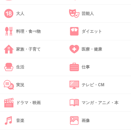
>>22
これっ新居かなぁ～!?
大人
芸能人
良い所に住んでるな～
+8
-1
料理・食べ物
ダイエット
家族・子育て
医療・健康
42. 匿名
2013/09/11(水) 16:17:46
保田太った？
生活
仕事
二の腕むちむちしすぎやない？
+24
-1
実況
テレビ・CM
ドラマ・映画
マンガ・アニメ・本
43. 匿名
2013/09/11(水) 16:20:17
二の腕ヤバイ
音楽
画像
+20
-1