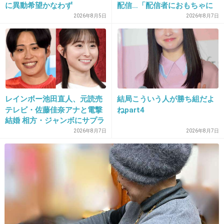
に異動希望かなわず
配信…「配信者におもちゃに
されてる」知人は懸念表明
2026年8月5日
2026年8月7日
出典：kagami-renovation.com
+68
-19
レインボー池田直人、元読売
結局こういう人が勝ち組だよ
23. 匿名
2013/09/11(水) 15:32:32
テレビ・佐藤佳奈アナと電撃
ねpart4
圭ちゃんが利用されていないことを祈る
結婚 相方・ジャンボにサプラ
イズ報告
2026年8月7日
2026年8月7日
+117
-3
24. 匿名
2013/09/11(水) 15:32:50
保田、二の腕がたくましい…
+28
-5