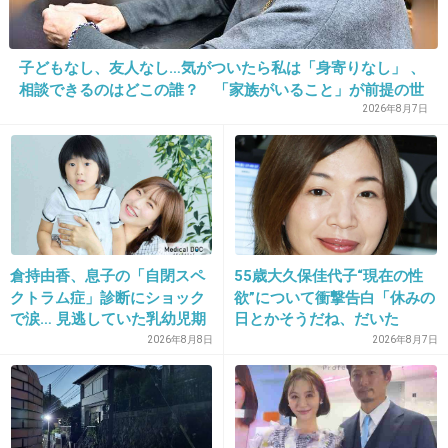
子どもなし、友人なし…気がついたら私は「身寄りなし」 、
25. 匿名
2013/09/11(水) 15:33:34
相談できるのはどこの誰？ 「家族がいること」が前提の世
売名の匂いが…
の中、でも孤立は誰にでも起きる
2026年8月7日
+92
-4
26. 匿名
2013/09/11(水) 15:34:59
新婚なのに矢口のことばっかり聞かれて可哀想
倉持由香、息子の「自閉スペ
55歳大久保佳代子“現在の性
クトラム症」診断にショック
欲”について衝撃告白「休みの
で涙… 見逃していた乳幼児期
日とかそうだね、だいた
新婚の保田圭、同期・矢口真里を心配「心
のサインとは
い…」
2026年8月8日
2026年8月7日
配掛けてごめんねって連絡が来ました」
girlschannel.net
新婚の保田圭、同期・矢口真里を心配「心配掛けてごめんねって連絡が来
ました」新婚の保田圭 同期・矢口とメール「心配掛けてごめんって連絡
来た」 ― スポニチ Sponichi Annex 芸能保田圭が６日、都内で行われた使い