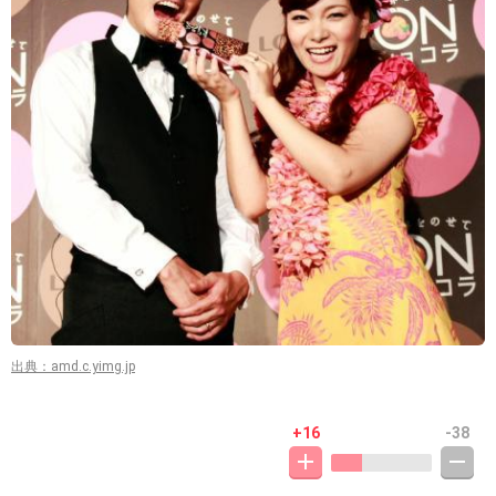
出典：amd.c.yimg.jp
+16
-38