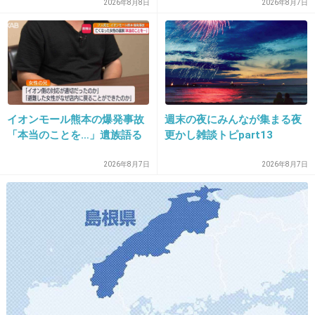
「文〇砲より遥かに威力は弱
い」結果出ても“勘違い”で摘
2026年8月8日
2026年8月7日
14. 匿名
2013/09/11(水) 15:30:45
いが…」
出継続 通常の生活送ってい
いちいち矢口の話振られていい迷惑だね
た患者が手足も動かず 京大
病院
+35
-0
イオンモール熊本の爆発事故
週末の夜にみんなが集まる夜
15. 匿名
2013/09/11(水) 15:30:48
「本当のことを…」遺族語る
更かし雑談トピpart13
料理人ってなぜかテレビに出たがるよね…本業
で頑張れよ
2026年8月7日
2026年8月7日
出典：geinou-hayari.com
出典：magabon.yomiuri.co.jp