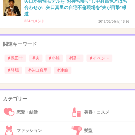
矢口が男性モデルを“お持ち帰り”し中村昌也とはち
39. 匿名
2013/09/11(水) 15:54:51
合わせか…矢口真里の自宅不倫現場を“夫が目撃”報
道
結婚してからすごい勢いで出てるよね
334コメント
2013/06/04(火) 18:26
なんか胡散臭い夫婦に見える
残念だわ～
関連キーワード
+70
-0
#保田圭
#夫
#小崎
#陽一
#イベント
#登場
#矢口真里
#連絡
40. 匿名
2013/09/11(水) 15:58:03
圭ちゃんのメイクがいつも濃過ぎ。
何だか暑苦しい
カテゴリー
+32
-3
恋愛・結婚
美容・コスメ
41. 匿名
2013/09/11(水) 15:59:10
ファッション
髪型