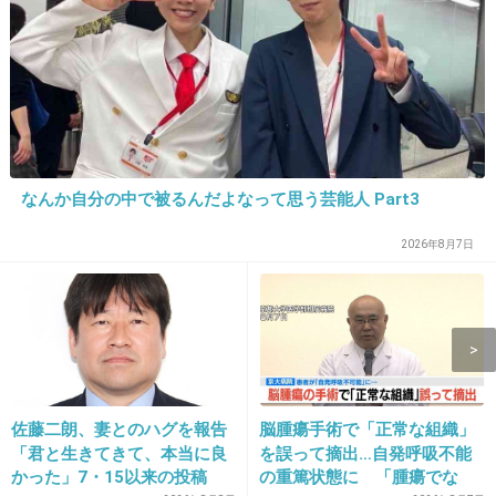
結婚したからって別に夫婦で出演しなくてもい
いのに
+165
-1
なんか自分の中で被るんだよなって思う芸能人 Part3
13. 匿名
2013/09/11(水) 15:30:03
2026年8月7日
モー娘。時代はブスブス言われてたけど
本当に幸せになってなにより！
もうやぐっちゃんはいいでしょ
+89
-10
佐藤二朗、妻とのハグを報告
脳腫瘍手術で「正常な組織」
「君と生きてきて、本当に良
を誤って摘出…自発呼吸不能
かった」7・15以来の投稿
の重篤状態に 「腫瘍でな