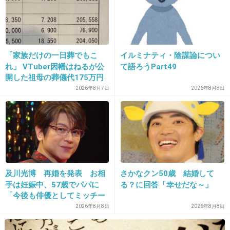
+154
-2
「家族だけの一日葬でもこ
イルミナティ・陰謀論につい
19. 匿名
2013/09/11(水) 15:31:05
れ」 VTuber因幡はねるが公
て語ろうPart49
矢口は正直、復帰しないで欲しい
開した祖母の葬儀代175万円
が話題
2026年8月7日
2026年8月8日
+47
-4
20. 匿名
2013/09/11(水) 15:31:37
幸せそうだねー
夫婦で活動しすぎちゃうと、旦那さんの仕事
及川光博 再婚を発表 お相
さかなクン50歳 結婚して
は？って思っちゃうし、よくない風に思う方も
手は妊娠中、57歳でパパに
る？に回答「幸せだな～」
「今後も俳優としてミッチー
でてくるから、あんまり出過ぎないようにして
として精進」
2026年8月8日
2026年8月8日
ほしいな(´･_･`)保田さんは良い人そうだから、