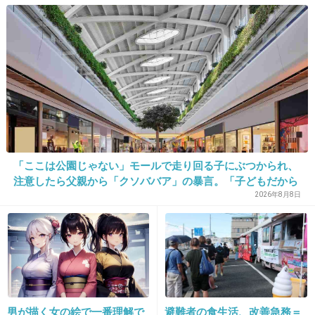
こないだモー娘。トピで過去の写真見たら、圭
ちゃんが思ったよりブサイクだったwww
でも今は幸せオーラ全開ですごく可愛くなった
と思う！！
旦那さんイケメンで素直に羨ましい。
「ここは公園じゃない」モールで走り回る子にぶつかられ、
+36
-3
注意したら父親から「クソババア」の暴言。「子どもだから
多めに見ろ」を強要してくる人物とは
2026年8月8日
32. 匿名
2013/09/11(水) 15:38:22
矢口の話とかいらん情報。ネタにする価値もね
えよ
+11
-0
男が描く女の絵で一番理解で
避難者の食生活、改善急務＝