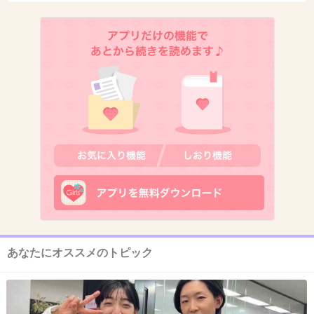
ご主人最近ＴＶによく出るよね。なんかやだ
わ…
+231
-1
11. 匿名
2013/09/11(水) 15:29:15
矢口は元気だろ！写真見ればわかるｗｗｗ
出典：trend-news02.blog.so-net.ne.jp
+96
-5
あなたにオススメのトピック
12. 匿名
2013/09/11(水) 15:29:32