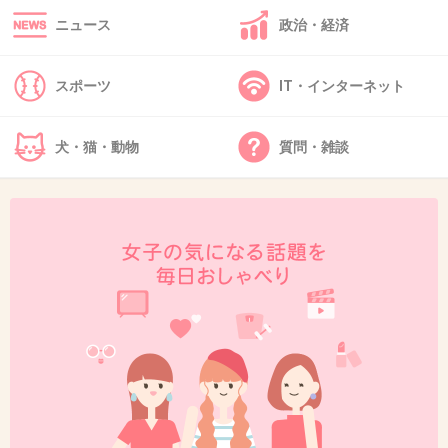
ニュース
政治・経済
44. 匿名
2013/09/11(水) 16:24:50
スポーツ
IT・インターネット
矢口さんとはブログの相談ですか
+4
-1
犬・猫・動物
質問・雑談
45. 匿名
2013/09/11(水) 16:26:16
モー娘。時代も一時期激太りしたけどまた太っ
たね
+11
-1
46. 匿名
2013/09/11(水) 16:29:06