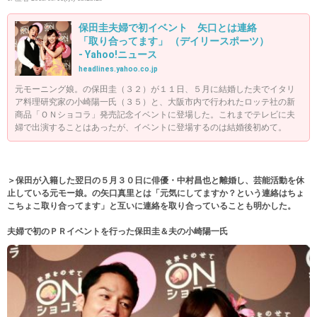
保田圭夫婦で初イベント 矢口とは連絡
「取り合ってます」 （デイリースポーツ）
- Yahoo!ニュース
headlines.yahoo.co.jp
元モーニング娘。の保田圭（３２）が１１日、５月に結婚した夫でイタリ
ア料理研究家の小崎陽一氏（３５）と、大阪市内で行われたロッテ社の新
商品「ＯＮショコラ」発売記念イベントに登場した。これまでテレビに夫
婦で出演することはあったが、イベントに登場するのは結婚後初めて。
＞保田が入籍した翌日の５月３０日に俳優・中村昌也と離婚し、芸能活動を休
止している元モー娘。の矢口真里とは「元気にしてますか？という連絡はちょ
こちょこ取り合ってます」と互いに連絡を取り合っていることも明かした。
夫婦で初のＰＲイベントを行った保田圭＆夫の小崎陽一氏