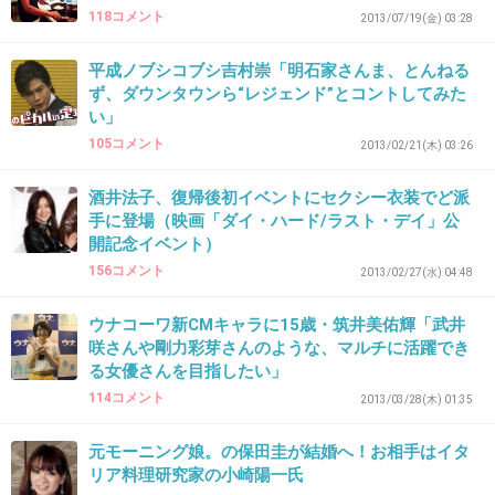
まあ、元モー娘だから話をふられても仕方ない
118コメント
2013/07/19(金) 03:28
よね。何か知ってるじゃ？しゃべるのでは？な
平成ノブシコブシ吉村崇「明石家さんま、とんねる
んてマスコミも保田を利用してるし、保田も分
ず、ダウンタウンら“レジェンド”とコントしてみた
かってる。しかし旦那は嬉しそう、保田のせい
い」
105コメント
2013/02/21(木) 03:26
でウハウハしてそ。
なんかやだな…売名の香りがするわ～！
酒井法子、復帰後初イベントにセクシー衣装でど派
手に登場（映画「ダイ・ハード/ラスト・デイ」公
+27
-1
開記念イベント）
156コメント
2013/02/27(水) 04:48
36. 匿名
2013/09/11(水) 15:49:29
ウナコーワ新CMキャラに15歳・筑井美佑輝「武井
咲さんや剛力彩芽さんのような、マルチに活躍でき
矢口に旦那寝盗られない様に気をつけろよー
る女優さんを目指したい」
114コメント
2013/03/28(木) 01:35
+20
-1
元モーニング娘。の保田圭が結婚へ！お相手はイタ
リア料理研究家の小崎陽一氏