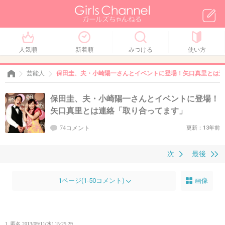
人気順
新着順
みつける
使い方
芸能人
保田圭、夫・小崎陽一さんとイベントに登場！矢口真里とは連
保田圭、夫・小崎陽一さんとイベントに登場！
矢口真里とは連絡「取り合ってます」
74コメント
更新：13年前
次
最後
1ページ(1-50コメント)
画像
1. 匿名
2013/09/11(水) 15:25:29