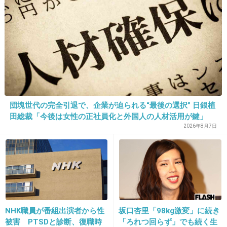
あまり叩かれないでほしいし。でも企業からの
オファーだと断れないこともあるだろうけ
ど、、、
+50
-2
21. 匿名
2013/09/11(水) 15:32:07
団塊世代の完全引退で、企業が迫られる“最後の選択” 日銀植
シェフの夫もつと夫婦でTVで出る人多いね。
田総裁「今後は女性の正社員化と外国人の人材活用が鍵」
あぶちゃんとかもさ。
2026年8月7日
売名で結婚かと思っちゃう
+87
-2
22. 匿名
2013/09/11(水) 15:32:08
NHK職員が番組出演者から性
坂口杏里「98kg激変」に続き
旦那さん、もっとイケメンだと思ってた…
被害 PTSDと診断、復職時
「ろれつ回らず」でも続く生