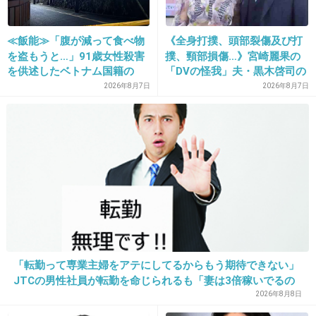
捨てコンタクトレンズ「ヒロイン・メイク１Ｄａｙ...
+29
-2
≪飯能≫「腹が減って食べ物
《全身打撲、頭部裂傷及び打
を盗もうと…」91歳女性殺害
撲、頸部損傷…》宮崎麗果の
を供述したベトナム国籍の
「DVの怪我」夫・黒木啓司の
男、在留資格なし…奪った車
逮捕で始まる「夫婦の闘争」
2026年8月7日
2026年8月7日
27. 匿名
2013/09/11(水) 15:35:50
で“3台追突”の逃走劇
絶対売名。
今に別れると思うわ。
+68
-8
28. 匿名
2013/09/11(水) 15:36:04
夫婦で出演すればギャラいいだろうしね～
「転勤って専業主婦をアテにしてるからもう期待できない」
+22
-0
JTCの男性社員が転勤を命じられるも「妻は3倍稼いでるの
で、それなら辞める」と言ったら、転勤がなくなった
2026年8月8日