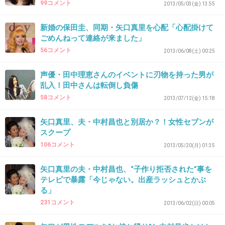
37. 匿名
2013/09/11(水) 15:49:38
99コメント
2013/05/03(金) 13:55
ぶっさ。
新婚の保田圭、同期・矢口真里を心配「心配掛けて
よくTVに出れるわ
ごめんねって連絡が来ました」
あんな顔で。
56コメント
2013/06/08(土) 00:25
+28
-13
声優・田中理恵さんのイベントに刃物を持った男が
乱入！田中さんは転倒し負傷
58コメント
2013/07/12(金) 15:18
38. 匿名
2013/09/11(水) 15:51:29
矢口真里、夫・中村昌也と別居か？！女性セブンが
保田さんは好感持てるよね！
スクープ
106コメント
2013/05/20(月) 01:35
でも旦那さんは売名必至で何か胡散臭い
矢口真里の夫・中村昌也、“子作り拒否された”事を
テレビで暴露「今じゃない。出産ラッシュとかぶ
る」
+32
-14
231コメント
2013/06/02(日) 00:05