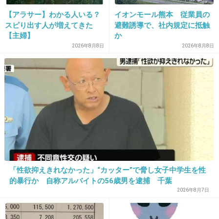
になれない。
【アラサー】わかる人いる？
イオンモール熊本 従業員の
スピり出す人が増えてきた
避難誘導で、社内規定に抵触
+134
-1
【主婦】
か
2026年8月8日
2026年8月8日
17. 匿名
2013/09/11(水) 15:30:58
夫婦揃って・・・・
あぁ!イタイイタイ！
+89
-14
18. 匿名
2013/09/11(水) 15:31:03
「性欲抑えきれなかった」“カッター”で脅し女子中学生を性
的暴行か 自称アルバイトの56歳男を逮捕 千葉
旦那は売名か⁈と思ってしまう。
2026年8月7日
一緒になってメディアに出なくてもいいんじゃ
ないかな？