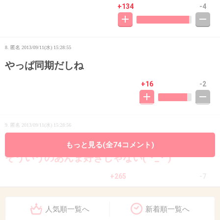
+134
-4
8. 匿名
2013/09/11(水) 15:28:55
やっぱ同期だしね
+16
-2
9. 匿名
2013/09/11(水) 15:28:56
夫婦揃って仕事するようになっちゃうのかな？
もっと見る(全74コメント)
そういうのあんま好きじゃない(´･_･`)
+265
-7
人気順一覧へ
新着順一覧へ
10. 匿名
2013/09/11(水) 15:29:11