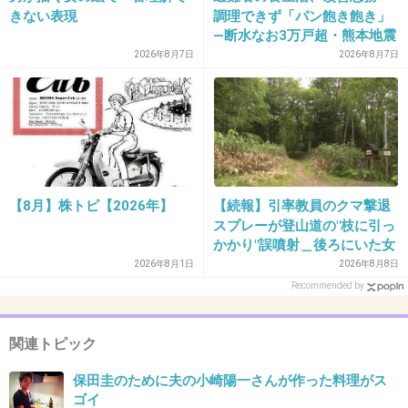
きない表現
調理できず「パン飽き飽き」
―断水なお3万戸超・熊本地震
2026年8月7日
2026年8月7日
33. 匿名
2013/09/11(水) 15:42:54
幸せそうでいいんだけど…
イケメン旦那ゲットー‼の保田のドヤ顔にイラ
ッとするようになってきたｗ
+64
-8
【8月】株トピ【2026年】
【続報】引率教員のクマ撃退
スプレーが登山道の"枝に引っ
かかり"誤噴射＿後ろにいた女
34. 匿名
2013/09/11(水) 15:43:07
子高校生の顔を直撃＿急なヒ
2026年8月1日
2026年8月8日
不倫豚の話は聞きたくないです＞＜
グマ出没に備え「安全装置」
Recommended by
外した状態で腰に装着＿女子
+8
-2
高校生はトムラウシ山からヘ
リ搬送され手当
関連トピック
保田圭のために夫の小崎陽一さんが作った料理がス
35. 匿名
2013/09/11(水) 15:48:07
ゴイ