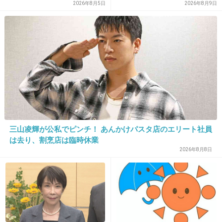
了 「ソース類」の輸出額が
2026年8月5日
2026年8月9日
5. 匿名
2013/12/03(火) 11:46:13
過去最高を更新 人気の裏に
気持ち悪～
は卵黄のコク
+442
-11
6. 匿名
2013/12/03(火) 11:46:29
昼前なのに食欲うせたわ・・
+389
-20
三山凌輝が公私でピンチ！ あんかけパスタ店のエリート社員
は去り、割烹店は臨時休業
2026年8月8日
7. 匿名
2013/12/03(火) 11:46:32
韓国ってこんなのばっかりだよね。
+634
-24