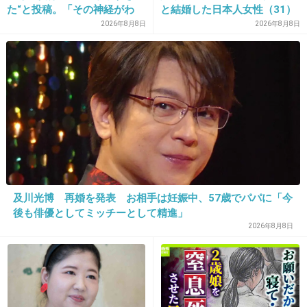
た“と投稿。「その神経がわ
と結婚した日本人女性（31）
るし。
からん」と騒然
に“誹謗中傷”殺到…本人が語
2026年8月8日
2026年8月8日
る、日本で感じる“外国人差
+527
-18
別”のリアル
18. 匿名
2013/12/03(火) 11:48:11
わざと撮らせてる感じに見える。。
+489
-11
及川光博 再婚を発表 お相手は妊娠中、57歳でパパに「今
19. 匿名
2013/12/03(火) 11:48:18
後も俳優としてミッチーとして精進」
2026年8月8日
みんなこんなことばっかりやってるくせに
いい加減、慰安婦は売春婦だったと認めろよ
+769
-33