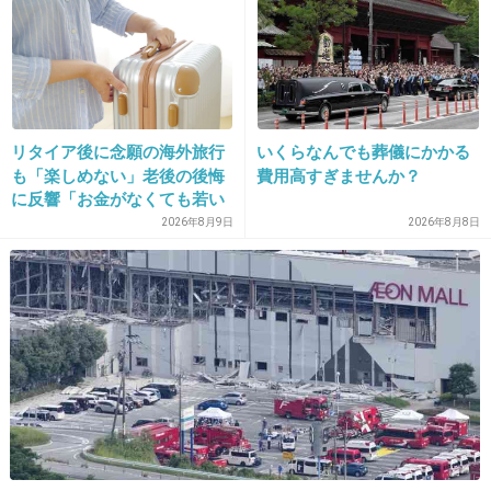
25. 匿名
2013/12/03(火) 11:49:49
出典：kazuyahkd.com
+1093
-35
リタイア後に念願の海外旅行
いくらなんでも葬儀にかかる
も「楽しめない」老後の後悔
費用高すぎませんか？
に反響「お金がなくても若い
26. 匿名
2013/12/03(火) 11:49:52
うちに？」50代以上の切実な
2026年8月9日
2026年8月8日
声
こんなんが当たり前にはびこってる国に
慰安婦のことを責められ続けられたくない！
+523
-19
27. 匿名
2013/12/03(火) 11:49:56
韓国の女優で、相手させられた人のこと「スー