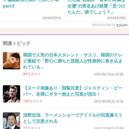
part3
女優”の実名あげ絶賛「見つけ
+311
-9
たんだ。誰でしょう？」
2026年8月9日
2026年8月8日
Recommended by
30. 匿名
2013/12/03(火) 11:50:37
なんで男の人にはモザイク？同罪でしょ！男だ
関連トピック
け守られるなんてずるいと思う！
韓国で人気の日本人タレント・サユリ、韓国のテレ
ビ番組で「野心に満ちた芸能人が性接待に巻き込ま
+552
-9
れている」
84コメント
2013/04/10(水) 23:28
31. 匿名
2013/12/03(火) 11:50:45
【ヌード画像あり・閲覧注意】ジャスティン・ビー
バー、全裸にギター抱えた写真が流出！
これも韓国のお国柄ってやつ？
104コメント
2013/09/02(月) 14:18
+172
-29
浅野忠信、ラーメンショーでアイドルの写真撮ろう
として注意される
77コメント
2013/11/24(日) 22:08