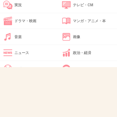
ＡＫＢもそんな感じなんだろうね
実況
テレビ・CM
ドラマ・映画
マンガ・アニメ・本
芸能界こわっ(>｡<)
音楽
画像
+327
-20
ニュース
政治・経済
40. 匿名
2013/12/03(火) 11:52:04
スポーツ
IT・インターネット
風俗嬢ってこういう顔（表情）して接客してる
よねｗ
犬・猫・動物
質問・雑談
+198
-23
41. 匿名
2013/12/03(火) 11:52:16