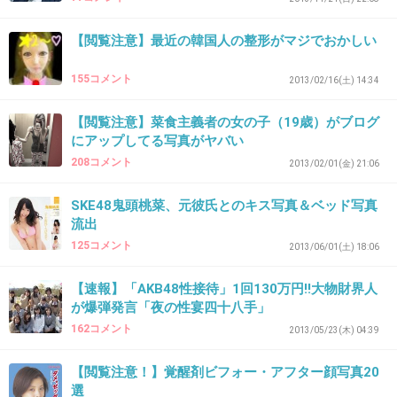
32. 匿名
2013/12/03(火) 11:50:47
好きでもないおっさんに乳首をしゃぶられるっ
【閲覧注意】最近の韓国人の整形がマジでおかしい
て考えただけで鳥肌立つ。
155コメント
2013/02/16(土) 14:34
+567
-5
【閲覧注意】菜食主義者の女の子（19歳）がブログ
にアップしてる写真がヤバい
208コメント
2013/02/01(金) 21:06
33. 匿名
2013/12/03(火) 11:50:57
SKE48鬼頭桃菜、元彼氏とのキス写真＆ベッド写真
韓国の女子アナ、と言われても
流出
みんな同じ顔で誰が誰やら・・
125コメント
2013/06/01(土) 18:06
+326
-21
【速報】「AKB48性接待」1回130万円!!大物財界人
が爆弾発言「夜の性宴四十八手」
162コメント
2013/05/23(木) 04:39
34. 匿名
2013/12/03(火) 11:51:00
【閲覧注意！】覚醒剤ビフォー・アフター顔写真20
2枚目戸田恵梨香にちょっと似てる笑
ファンのかたすいません(>_<)
選