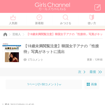
人気順
新着順
みつける
使い方
芸能人
【18歳未満閲覧注意】韓国女子アナの「性接待」写真がネッ
【18歳未満閲覧注意】韓国女子アナの「性接
待」写真がネットに流出
175コメント
更新：12年前
次
最後
1ページ(1-50コメント)
画像
1. 匿名
2013/12/03(火) 11:42:05