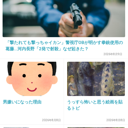
+584
-11
23. 匿名
2013/12/03(火) 11:49:03
どこの国も多かれ少なかれ性接待は存在する。
「撃たれても撃っちゃイカン」警視庁OBが明かす拳銃使用の
大人の社会ってたまにへどが出るよ。
葛藤…河内長野「2発で射殺」なぜ起きた？
2026年8月9日
+265
-7
24. 匿名
2013/12/03(火) 11:49:17
16
カメラは隠しカメラなんじゃない？
男嫌いになった理由
うっすら怖いと思う絵画を貼
るトピ
+97
-9
2026年8月8日
2026年8月8日