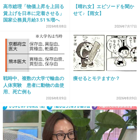
高市総理「物価上昇を上回る
【晴れ女】エピソードを聞か
8. 匿名
2013/12/03(火) 11:46:39
賃上げを日本に定着させる」
せて♪【雨女】
国家公務員月給3.51％増へ
ほんと韓国、、、汚い
人事院の勧告を受け
2026年8月8日
2026年7月17日
+547
-24
9. 匿名
2013/12/03(火) 11:46:48
韓国女は
戦時中、複数の大学で輸血の
痩せるとモテますか？
売女なのか
人体実験 患者に動物の血使
用、死亡例も
+623
-42
2026年8月9日
2026年8月9日
10. 匿名
2013/12/03(火) 11:46:57
うわ生々しい。気持ち悪！
仕方なくやってるって顔だね