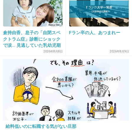
誰が撮ったの？鮮明なエロ画像だね…
+675
-6
倉持由香、息子の「自閉スペ
Fラン卒の人、あつまれー
クトラム症」診断にショック
14. 匿名
2013/12/03(火) 11:47:22
で涙… 見逃していた乳幼児期
のサインとは
2026年8月8日
2026年8月9日
最悪だねー
なにより人として。
+273
-11
15. 匿名
2013/12/03(火) 11:47:31
タレントや歌手だけじゃなくて女子アナまで枕
営業しないといけないの？
給料低いのに転職する気がない旦那
+734
-10