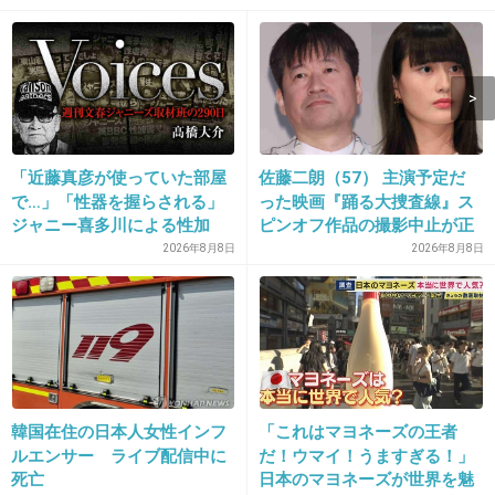
うわ！きもい！
+1003
-4
3. 匿名
2013/12/03(火) 11:46:12
「近藤真彦が使っていた部屋
佐藤二朗（57） 主演予定だ
きも
で…」「性器を握らされる」
った映画『踊る大捜査線』ス
ジャニー喜多川による性加
ピンオフ作品の撮影中止が正
+487
-7
害、語り始めた被害者たち
式に決定
2026年8月8日
2026年8月8日
《徹底取材の裏側》
4. 匿名
2013/12/03(火) 11:46:12
最低！汚い！
+609
-6
韓国在住の日本人女性インフ
「これはマヨネーズの王者
ルエンサー ライブ配信中に
だ！ウマイ！うますぎる！」
死亡
日本のマヨネーズが世界を魅