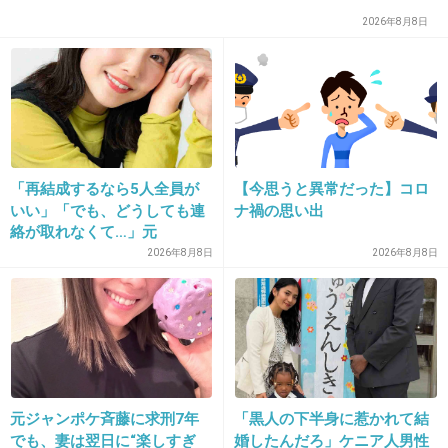
2026年8月8日
「再結成するなら5人全員が
【今思うと異常だった】コロ
いい」「でも、どうしても連
ナ禍の思い出
16. 匿名
2013/12/03(火) 11:47:40
絡が取れなくて…」元
こういうのって誰が撮ってるの？
ZONE・MIZUHO（38）が明
2026年8月8日
2026年8月8日
かす「19年ぶりに芸能界復
「撮らないで！！」って言わないの？
帰」した本当の理由
+480
-6
17. 匿名
2013/12/03(火) 11:48:05
元ジャンポケ斉藤に求刑7年
「黒人の下半身に惹かれて結
日本の女子アナでもありそう。タレント化して
でも、妻は翌日に“楽しすぎ
婚したんだろ」ケニア人男性