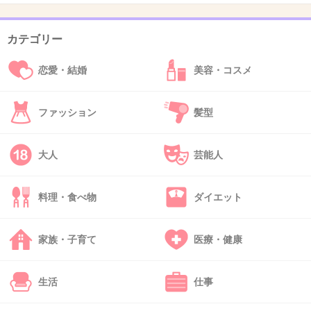
+620
-22
カテゴリー
37. 匿名
2013/12/03(火) 11:51:24
恋愛・結婚
美容・コスメ
アナウンサーの映像もないとなんとも言えない
けどね
ファッション
髪型
+170
-6
大人
芸能人
38. 匿名
2013/12/03(火) 11:51:39
料理・食べ物
ダイエット
女性のやる気のなさそうな顔がまた・・
家族・子育て
医療・健康
+394
-4
生活
仕事
39. 匿名
2013/12/03(火) 11:52:03