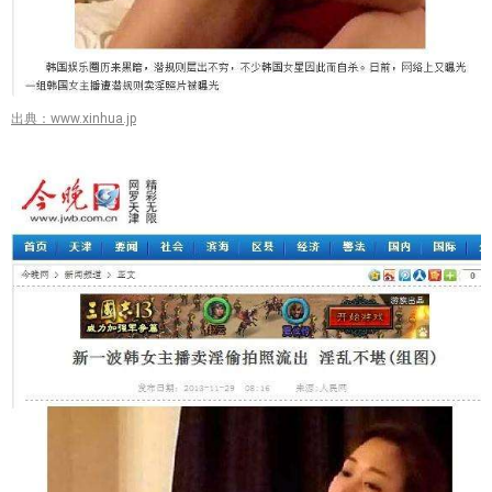
出典：www.xinhua.jp