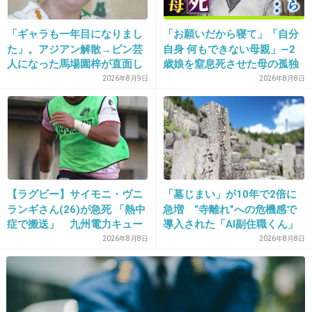
20. 匿名
2013/12/03(火) 11:48:40
「ギャラも一年目になりまし
「お願いだから寝て」「自分
た」。アジアン解散→ピン芸
自身 何もできない母親」―2
韓国はやっぱり変わったお国柄のようだ
人になった馬場園梓が直面し
歳娘を窒息死させた母の孤独
た現実、そして携える芸人と
「娘は『ママどうして』と」
2026年8月9日
2026年8月8日
+355
-20
しての矜持
限界の年子ワンオペ育児 法
廷での懺悔と声なきSOS
21. 匿名
2013/12/03(火) 11:48:45
安定のコリアンクオリティーですね(笑)
+330
-17
【ラグビー】サイモニ・ヴニ
「墓じまい」が10年で2倍に
ランギさん(26)が急死 「熱中
急増 “寺離れ”への危機感で
症で搬送」 九州電力キュー
導入された「AI副住職くん」
デンヴォルテクスで練習中
法要予約からお説教まで24時
2026年8月8日
2026年8月8日
22. 匿名
2013/12/03(火) 11:48:48
間対応 2万5000基が眠る
「お墓のお墓」にも変化が
有名人じゃないからって男性にだけモザイクつ
けるなんて汚いわ！