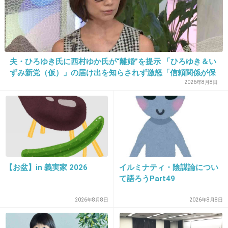
+914
-10
夫・ひろゆき氏に西村ゆか氏が“離婚”を提示 「ひろゆき＆い
11. 匿名
2013/12/03(火) 11:46:57
ずみ新党（仮）」の届け出を知らされず激怒「信頼関係が保
韓国だからもう驚かない
てない状態で夫婦を続けるのは無理」
2026年8月8日
+454
-25
12. 匿名
2013/12/03(火) 11:47:04
盗撮されてたのか、どちらかがわざとか。
【お盆】in 義実家 2026
イルミナティ・陰謀論につい
て語ろうPart49
+635
-7
2026年8月8日
2026年8月8日
13. 匿名
2013/12/03(火) 11:47:15