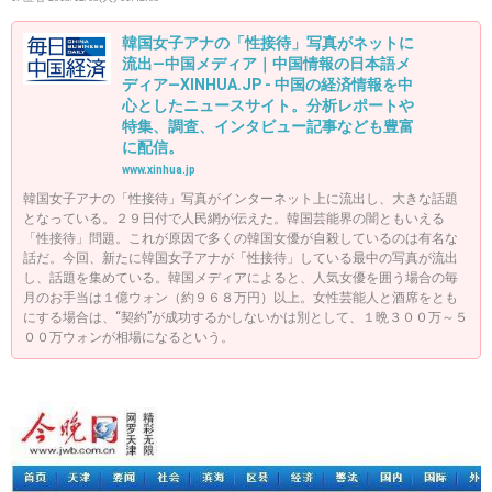
韓国女子アナの「性接待」写真がネットに
流出―中国メディア｜中国情報の日本語メ
ディア―XINHUA.JP - 中国の経済情報を中
心としたニュースサイト。分析レポートや
特集、調査、インタビュー記事なども豊富
に配信。
www.xinhua.jp
韓国女子アナの「性接待」写真がインターネット上に流出し、大きな話題
となっている。２９日付で人民網が伝えた。韓国芸能界の闇ともいえる
「性接待」問題。これが原因で多くの韓国女優が自殺しているのは有名な
話だ。今回、新たに韓国女子アナが「性接待」している最中の写真が流出
し、話題を集めている。韓国メディアによると、人気女優を囲う場合の毎
月のお手当は１億ウォン（約９６８万円）以上。女性芸能人と酒席をとも
にする場合は、“契約”が成功するかしないかは別として、１晩３００万～５
００万ウォンが相場になるという。