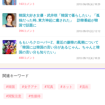
163コメント
+20
-152
2013/06/05(水) 18:29
韓国大好き女優・武井咲「韓国で暮らしたい」「孤
独だった時､東方神起に癒された」 訪韓番組が韓
35. 匿名
2013/12/03(火) 11:51:10
国で話題に
396コメント
2013/09/01(日) 12:12
日本のグラドルやAKBなどアイドルもみんなそ
うみえる。熊田とか絶対そうだと思う。
ももいろクローバーZ、最近の嫌韓の風潮について
「韓国には韓国の言い分があるじゃん。ちゃんと韓
+367
-12
国の言い分も知りたい」
488コメント
2013/09/12(木) 18:23
36. 匿名
2013/12/03(火) 11:51:20
関連キーワード
性欲旺盛なくせに9センチしかないとか悲惨
www
#韓国
#女子アナ
#写真
#ネット
#流出
#閲覧注意
#性接待
出典：www.xinhua.jp