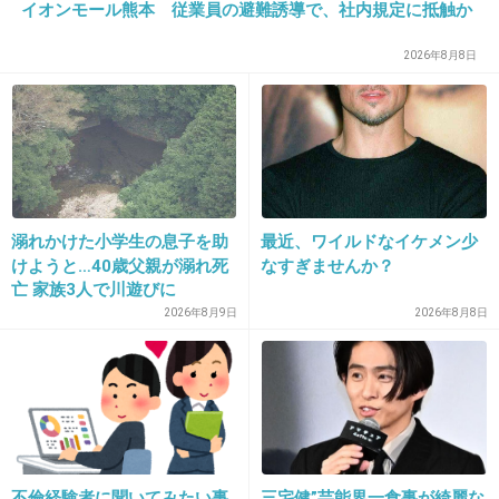
ツ着た悪魔！」て遺書に書いて
イオンモール熊本 従業員の避難誘導で、社内規定に抵触か
自殺した人いたよね。。
2026年8月8日
偉い人達の相手させられてたって。
+581
-11
28. 匿名
2013/12/03(火) 11:50:01
溺れかけた小学生の息子を助
最近、ワイルドなイケメン少
いやいや、日本もあるでしょうよ
けようと…40歳父親が溺れ死
なすぎませんか？
亡 家族3人で川遊びに
+526
-32
2026年8月9日
2026年8月8日
29. 匿名
2013/12/03(火) 11:50:26
やる方もやる方だけど、韓国ってネットの誹謗
中傷で何人も自殺者が出てるから、ネットユー
ザーも本当に怖い
不倫経験者に聞いてみたい事
三宅健”芸能界一食事が綺麗な