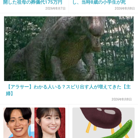
開した祖母の葬儀代175万円
し、当時8歳の小学生が死
が話題
亡 イベントの引率責任者の
2026年8月7日
2026年8月8日
町職員を「減給」の懲戒処
分 児童の両親は「軽過ぎ
31. 匿名
2013/11/26(火) 21:50:41
る」「全く納得できない」
大人なのにメリーゴーランド的なものに魅力を
島根県邑南町
感じて乗りたくなる。
私だけかなｗｗｗｗ
+69
-8
【アラサー】わかる人いる？スピり出す人が増えてきた【主
32. 匿名
2013/11/26(火) 21:52:04
婦】
2026年8月8日
ジェットコースターの悲鳴のリアクションが大げさな人必
ずいる。（若い子）
本当に怖い時って声出ないの知ってる？
+33
-24