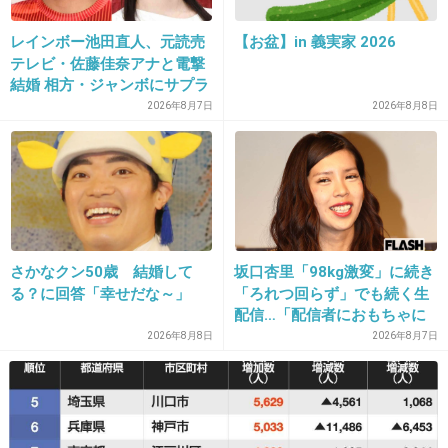
レインボー池田直人、元読売
【お盆】in 義実家 2026
33. 匿名
2013/11/26(火) 21:52:55
テレビ・佐藤佳奈アナと電撃
31
結婚 相方・ジャンボにサプラ
イズ報告
2026年8月7日
2026年8月8日
私、大人だけどメリーゴーランドは外せない。
+28
-2
34. 匿名
2013/11/26(火) 21:53:40
アトラクションで勝手に撮影された写真(購入任
さかなクン50歳 結婚して
坂口杏里「98kg激変」に続き
る？に回答「幸せだな～」
「ろれつ回らず」でも続く生
意)を見ると自分の顔が不細工すぎて笑うｗ
配信…「配信者におもちゃに
されてる」知人は懸念表明
2026年8月8日
2026年8月7日
+124
-2
35. 匿名
2013/11/26(火) 21:53:43