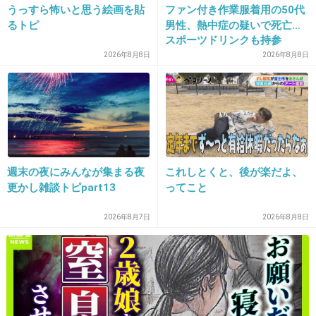
うっすら怖いと思う絵画を貼
ファン付き作業服着用の50代
るトピ
男性、熱中症の疑いで死亡…
スポーツドリンクも持参
21. 匿名
2013/11/26(火) 21:45:42
2026年8月8日
2026年8月8日
本格的なお化け屋敷としょぼいお化け屋敷があ
る。
+42
-1
週末の夜にみんなが集まる夜
これしとくと、後が楽だよ、
22. 匿名
2013/11/26(火) 21:46:12
更かし雑談トピpart13
ってこと
風船が飛んで行ってしまう
2026年8月7日
2026年8月8日
子供泣く
+56
-3
23. 匿名
2013/11/26(火) 21:46:33