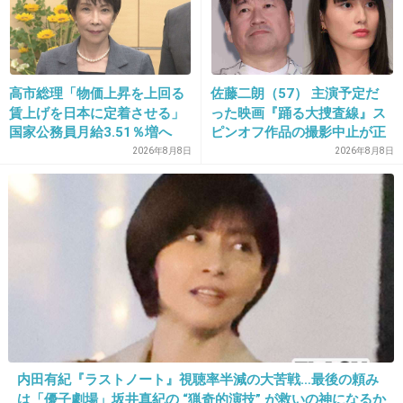
26. 匿名
2013/11/26(火) 21:47:34
10代のグループは皆絶叫マシンが好きで並んで
高市総理「物価上昇を上回る
佐藤二朗（57） 主演予定だ
る時テンション高い
賃上げを日本に定着させる」
った映画『踊る大捜査線』ス
国家公務員月給3.51％増へ
ピンオフ作品の撮影中止が正
+68
-2
人事院の勧告を受け
式に決定
2026年8月8日
2026年8月8日
27. 匿名
2013/11/26(火) 21:47:35
フードコートの食事がマズいけど
持ち込み禁止だたりするから
我慢する
+52
-2
内田有紀『ラストノート』視聴率半減の大苦戦…最後の頼み
は「優子劇場」坂井真紀の “猟奇的演技” が救いの神になるか