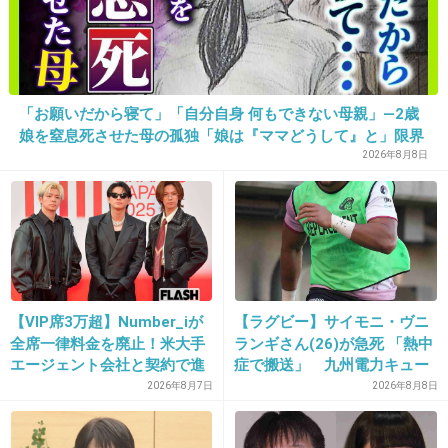
リア充爆発を願う瞬間がたくさんある
+44
-6
「お願いだから寝て」「自分自身 何もできない母親」―2歳
娘を窒息死させた母の孤独「娘は『ママどうして』と」限界
24. 匿名
2013/11/26(火) 21:47:19
の年子ワンオペ育児 法廷での懺悔と声なきSOS
2026年8月8日
乗り物待ちで前のカップルにイチャ②されると
子供と待ってるこっちは 気まずい雰囲気になる
+85
-4
【VIP席3万超】Number_iが
【ラグビー】サイモニ・ヴニ
25. 匿名
2013/11/26(火) 21:47:28
全席一律料金を廃止！米大手
ランギさん(26)が急死 「熱中
エージェント会社と契約で進
症で搬送」 九州電力キュー
絶叫系が苦手だから、乗れるものが少ない。
む“世界標準”化
デンヴォルテクスで練習中
2026年8月7日
2026年8月8日
+30
-3