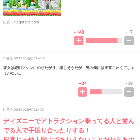
出典：t0.gstatic.com
+143
-17
7. 匿名
2013/11/26(火) 21:40:36
彼女は絶叫マシンにのりたがり、楽しそうだが、男の俺には正直こわくてしょ
うがない…
+34
-59
8. 匿名
2013/11/26(火) 21:40:54
ディズニーでアトラクション乗ってる人と並ん
でる人で手振り合ったりする！
日常じゃ他人同士でありえないことだからあの