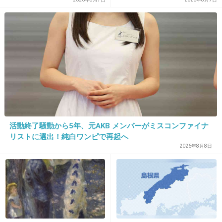
疑惑のスキャンダルが発覚！
7試合20人が対象で日本人審
+55
-4
判が含まれていたとの指摘
も…
19. 匿名
2013/11/26(火) 21:45:15
ディズニーでがむしゃらに買ったお土産。
家に着いて我に帰ると無駄使いしたと後悔する
+211
-2
活動終了騒動から5年、元AKB メンバーがミスコンファイナ
リストに選出！純白ワンピで再起へ
20. 匿名
2013/11/26(火) 21:45:26
2026年8月8日
四人乗りのアトラクションで
誰が一人で座るか
モメる
+66
-3