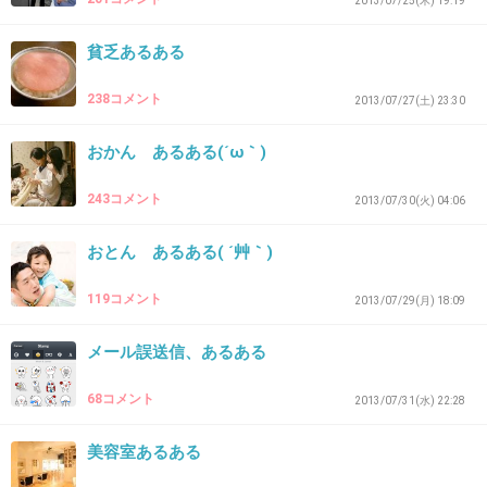
身長足りなくて乗れない子をみると仕方ないん
2013/07/25(木) 19:19
だけど、悲しい気持ちになる(;＿q)楽しみにし
貧乏あるある
てただろうなと思うと…
238コメント
2013/07/27(土) 23:30
+48
-2
おかん あるある(´ω｀)
243コメント
38. 匿名
2013/11/26(火) 21:56:42
2013/07/30(火) 04:06
付き合いたてのカップルで行くと、待ち時間の
おとん あるある( ´艸｀)
会話がもたない…
119コメント
2013/07/29(月) 18:09
+53
-3
メール誤送信、あるある
68コメント
2013/07/31(水) 22:28
39. 匿名
2013/11/26(火) 21:57:25
怖かったけど、一度体験してみたくて乗ったフ
美容室あるある
ジヤマ。やっぱり怖かった。