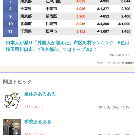
長島スパーランドのボブカートって乗り物、今
でもあるかなぁ？ボブスレーのコースみたいに
なってて、スピードの加速とかも自分で操縦レ
バーで出来るの！あの乗り物楽しかった！
日本人が減り「外国人が増えた」市区町村ランキング…5位は
+24
-1
埼玉県川口市、4位京都市、ではトップ3は？
2026年8月7日
Recommended by
36. 匿名
2013/11/26(火) 21:54:43
ジェットコースターで落ちる時に両手を上げ
関連トピック
る！
夏休みあるある
+36
-3
115コメント
2013/08/09(金) 15:15
学校あるある
37. 匿名
2013/11/26(火) 21:56:15
201コメント