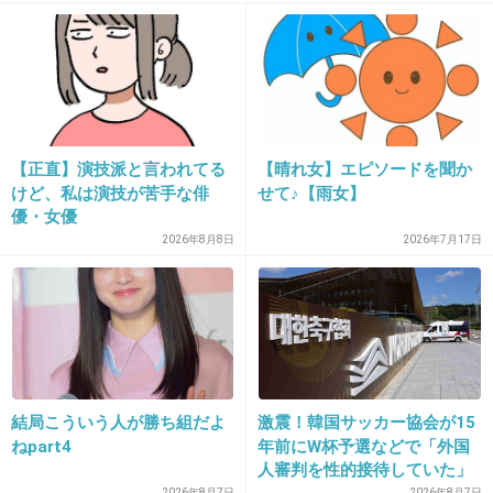
絶叫マシーンが高速で落ちる瞬間心臓がフワッ
とする
表現するのが難しいσ^_^;
+152
-1
【正直】演技派と言われてる
【晴れ女】エピソードを聞か
けど、私は演技が苦手な俳
せて♪【雨女】
優・女優
18. 匿名
2013/11/26(火) 21:45:09
2026年8月8日
2026年7月17日
ゴミ箱があふれてて汚い
レストランが激混みで使用済み食器の山が見え
る
トイレットペーパーが補充されていない
結局こういう人が勝ち組だよ
激震！韓国サッカー協会が15
↑けっこうありがちです。衛生面を徹底してほ
ねpart4
年前にW杯予選などで「外国
人審判を性的接待していた」
しいな。
2026年8月7日
2026年8月7日