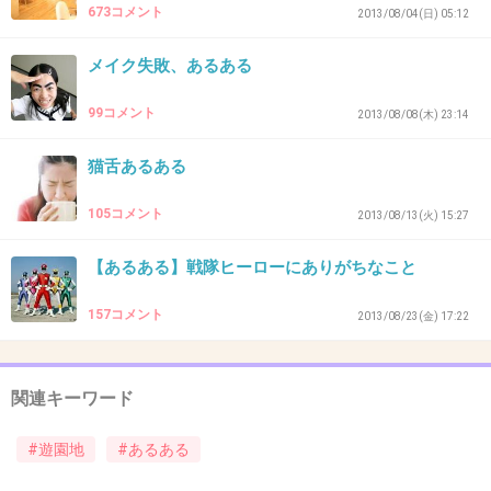
673コメント
2013/08/04(日) 05:12
安全バーは低いし乗ってる時間も長くて、終わ
った時は放心状態だった。
メイク失敗、あるある
+16
-4
99コメント
2013/08/08(木) 23:14
猫舌あるある
40. 匿名
2013/11/26(火) 21:57:45
105コメント
2013/08/13(火) 15:27
ジェットコースターで手を繋いだまま、ずっと
万歳してるカップル！
【あるある】戦隊ヒーローにありがちなこと
お前らはプロレスのタッグマッチの勝者か、と
157コメント
2013/08/23(金) 17:22
いつも思う。
+29
-7
関連キーワード
#遊園地
#あるある
41. 匿名
2013/11/26(火) 21:57:46