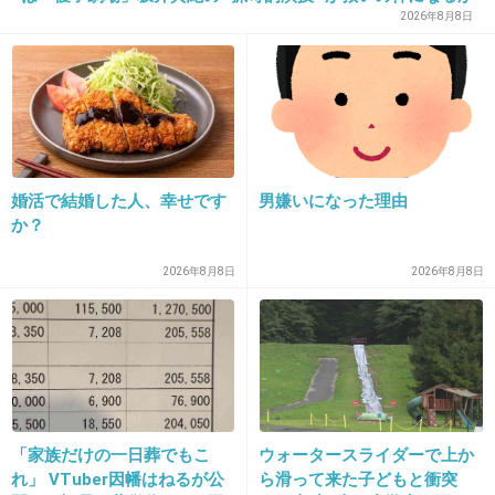
28. 匿名
2013/11/26(火) 21:48:21
2026年8月8日
カップルで行くと別れちゃうとか…>_<
+8
-24
29. 匿名
2013/11/26(火) 21:48:28
婚活で結婚した人、幸せです
男嫌いになった理由
わかってるのに
か？
いつも通りヒールで行って
一時間で足死亡する(笑)
2026年8月8日
2026年8月8日
+93
-11
30. 匿名
2013/11/26(火) 21:48:39
なぜかある、ゲーセンで散財
「家族だけの一日葬でもこ
ウォータースライダーで上か
れ」 VTuber因幡はねるが公
ら滑って来た子どもと衝突
+79
-2