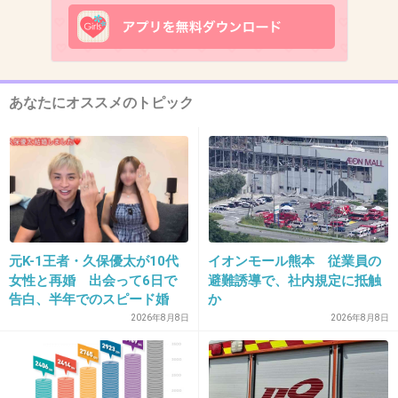
乗り物系に並んでいる時に自分達が一番前にな
るか数える
でもだいたいそういう時は後ろの方になる
+113
-2
あなたにオススメのトピック
14. 匿名
2013/11/26(火) 21:43:24
お化け屋敷の入り口で、カップルの女が嫌が
り、男が「大丈夫だよ」と言って手を引っ張る
光景をよく見ます。
元K-1王者・久保優太が10代
イオンモール熊本 従業員の
女性と再婚 出会って6日で
避難誘導で、社内規定に抵触
+67
-2
告白、半年でのスピード婚
か
2026年8月8日
2026年8月8日
15. 匿名
2013/11/26(火) 21:43:26
迷子。