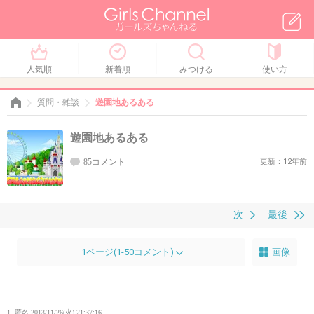
人気順
新着順
みつける
使い方
質問・雑談
遊園地あるある
遊園地あるある
85コメント
更新：12年前
次
最後
1ページ(1-50コメント)
画像
1. 匿名
2013/11/26(火) 21:37:16