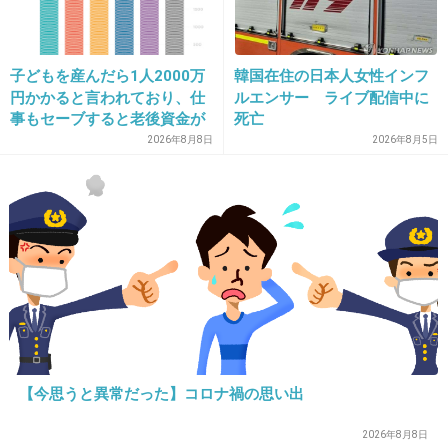
+51
-0
子どもを産んだら1人2000万
韓国在住の日本人女性インフ
円かかると言われており、仕
ルエンサー ライブ配信中に
事もセーブすると老後資金が
死亡
貯められない…一方、子育て
2026年8月8日
2026年8月5日
していない人は潤沢な資金で
悠々老後だと歪んでいるので
は？→様々な意見
16. 匿名
2013/11/26(火) 21:44:35
ジェットコースターで落ちる瞬間のキャーが聞
きたくて立ち止まって見てしまう
+142
-1
【今思うと異常だった】コロナ禍の思い出
2026年8月8日
17. 匿名
2013/11/26(火) 21:44:53