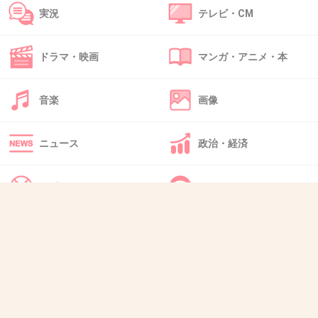
青春だなーとひっそり思う。
実況
テレビ・CM
+84
-1
ドラマ・映画
マンガ・アニメ・本
44. 匿名
2013/11/26(火) 22:01:41
音楽
画像
ボブカート！
ニュース
政治・経済
+27
-1
スポーツ
IT・インターネット
45. 匿名
2013/11/26(火) 22:02:59
犬・猫・動物
質問・雑談
写真ポイントで一斉にピースし出す集団
+37
-0