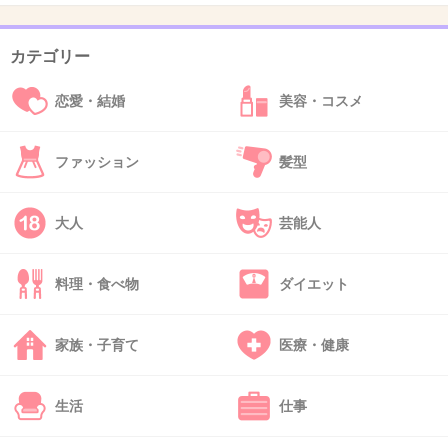
カテゴリー
待ち時間たいくつ！
恋愛・結婚
美容・コスメ
+45
-3
ファッション
髪型
42. 匿名
2013/11/26(火) 21:58:11
帰り道が後楽園～ラクーアでお買い物中についボッーとア
大人
芸能人
トラクションを見てもTDL以外の平日の遊園地ってどうな
のかなぁ～？
料理・食べ物
ダイエット
+4
-9
家族・子育て
医療・健康
43. 匿名
2013/11/26(火) 21:58:55
生活
仕事
Ｗデートで来ている中高生位を見て、若いなー