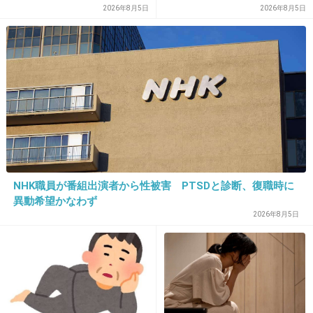
ィション番組が進行中か
2026年8月5日
2026年8月5日
タトゥーってかっこいいかなぁ？どうも私は苦
手っていうか関わりたくない
そういう人って大概めんどくさいから
+1325
-171
27. 匿名
2016/02/06(土) 14:02:02
レイプ殺人犯市橋達也の手記を元にディーン・
NHK職員が番組出演者から性被害 PTSDと診断、復職時に
フジオカが監督を務め映画化、自ら市橋達也を
異動希望かなわず
演じた。
2026年8月5日
『I am ICHIHASHI 逮捕されるまで』
出典：up.gc-img.net