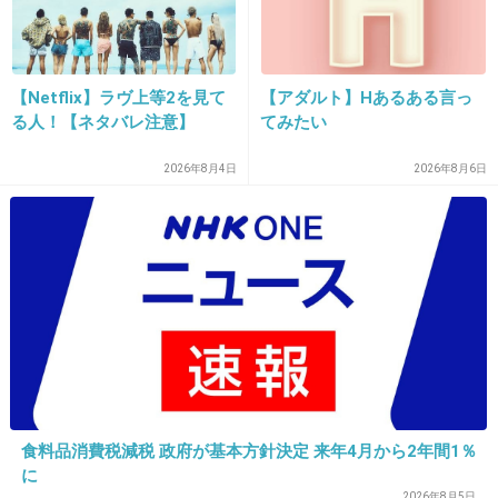
22. 匿名
2016/02/06(土) 14:01:07
【Netflix】ラヴ上等2を見て
【アダルト】Hあるある言っ
腕の裏側だから正面からは見えないのが救いだ
る人！【ネタバレ注意】
てみたい
ね
2026年8月4日
2026年8月6日
出典：i.imgur.com
+1337
-14
23. 匿名
2016/02/06(土) 14:01:12
別に出なくて結構
+1056
-182
食料品消費税減税 政府が基本方針決定 来年4月から2年間1％
に
2026年8月5日