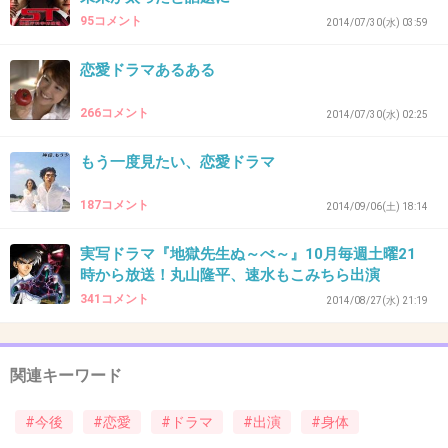
95コメント
2014/07/30(水) 03:59
恋愛ドラマあるある
33. 匿名
2016/02/06(土) 14:03:31
アーティストだと最近タトゥー隠さずテレビ出
266コメント
2014/07/30(水) 02:25
ることもあるけど、俳優は役のキャラによって
もう一度見たい、恋愛ドラマ
はタトゥーなんて絶対NGなこともあるだろうか
らね。
187コメント
2014/09/06(土) 18:14
ピアスですら自粛する人も多いくらいだもん。
実写ドラマ『地獄先生ぬ～べ～』10月毎週土曜21
+588
-27
時から放送！丸山隆平、速水もこみちら出演
341コメント
2014/08/27(水) 21:19
34. 匿名
2016/02/06(土) 14:03:39
関連キーワード
リンゼイさん殺害の犯罪映画の監督やって、そ
れが世間にバレてきたからでしょ。
#今後
#恋愛
#ドラマ
#出演
#身体