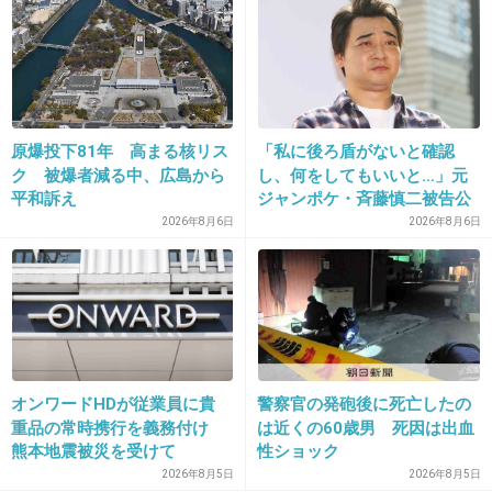
+112
-25
14. 匿名
2016/02/06(土) 13:59:09
大丈夫大丈夫！
原爆投下81年 高まる核リス
「私に後ろ盾がないと確認
隠せるよー！
ク 被爆者減る中、広島から
し、何をしてもいいと…」元
平和訴え
ジャンポケ・斉藤慎二被告公
+721
-122
判で被害者女性証言
2026年8月6日
2026年8月6日
15. 匿名
2016/02/06(土) 13:59:10
タトゥー嫌い。
+1068
-250
オンワードHDが従業員に貴
警察官の発砲後に死亡したの
重品の常時携行を義務付け
は近くの60歳男 死因は出血
熊本地震被災を受けて
性ショック
2026年8月5日
2026年8月5日