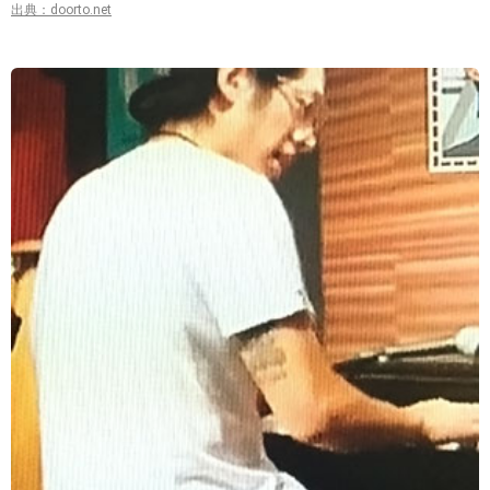
出典：doorto.net