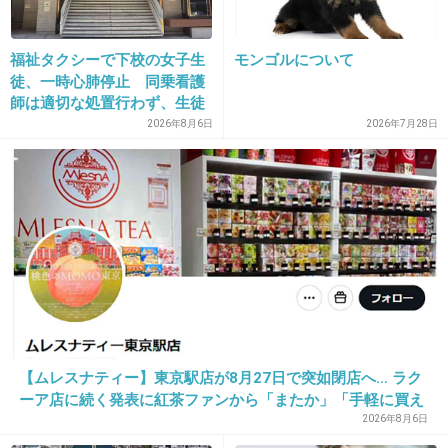
福祉タクシーで下校の女子生
モンゴルについて
11. 匿名
2016/02/06(土) 13:58:55
徒、一時心肺停止 同乗看護
別にいいじゃん
師は適切な処置行わず、生徒
は脳障害に影響
2026年8月6日
2026年7月28日
+916
-273
12. 匿名
2016/02/06(土) 13:58:57
この人の顔立ちにタトゥーは合わない>_<
+1996
-103
【ムレスナティー】東京駅店が8月27日で突如閉店へ… ラク
13. 匿名
2016/02/06(土) 13:59:08
ーア店に続く発表に紅茶ファンから「またか」「手軽に買え
へえ
たのに」と嘆きの声
2026年8月6日