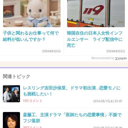
tattoo凄い叩かれるのに
この人はいいんだ笑
謎すぎる。
tattoo別にいいじゃんって言うたびに
子供と関わるお仕事って何で
韓国在住の日本人女性インフ
凄いマイナスくらってたから
給料が低いんですか？
ルエンサー ライブ配信中に
びっくりだわ。
死亡
2026年8月5日
2026年8月5日
+1485
-132
Recommended by
関連トピック
30. 匿名
2016/02/06(土) 14:02:51
レスリング吉田沙保里、ドラマ初出演…恋愛モノに
うーん…タトゥーは…。まだ日本でタトゥーは
も挑戦したい！
一般的では無いし、日本の俳優さんでタトゥー
101コメント
2014/05/15(木) 01:07
(役のためのタトゥーは別にして)を入れている
斎藤工、主演ドラマ「医師たちの恋愛事情」不振で
人は見た事が無いし、もし映像を観ている時に
フジ落胆
タトゥーが写ったら観ている側は抵抗があるだ
203コメント