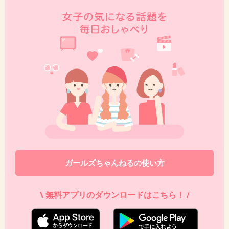
+147
-223
39. 匿名
2016/02/06(土) 14:04:14
海外ではファッション感覚でもここは日本だか
ら。
+847
-47
40. 匿名
2016/02/06(土) 14:04:16
役によっては合わないからね。真面目な好青年
ガールズちゃんねるの使い方
サラリーマン役でタトゥーはおかしい。家族と
一緒に暮らしたがっているし、日本は冬限定で
\ 無料アプリのダウンロードはこちら！ /
働けば？
+849
-13