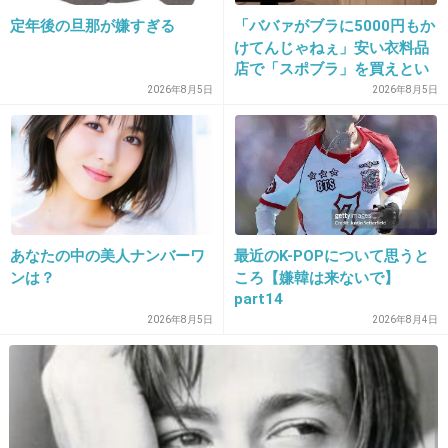
リンゼイさんの遺族は市橋が書いた本の印税を
定年後の旦那が嫌すぎる
「ババァがブラに5000円もか
「娘の死を題材にした本の印税なんて受け取ら
けてんじゃねぇ」安い衣料品
店で「スポブラ」を買えとい
ない」と拒んだ。
う夫。55歳、パート妻の下着
2026年8月5日
2026年8月5日
被害者が無くなった今尊重すべきは遺族の意思
は贅沢品か
なのにディーン・フジオカはそれを軽視し犯罪
者を美化した映画を作った。
映画『I am ICHIHASHI 逮捕されるまで』 -
シネマトゥデイ
あなたの中の美人ナンバーワ
最近のK-POPについて思うと
www.cinematoday.jp
ンは？
ころ【嫌韓は来ないで】
イギリス人女性を殺害し、捜査員の追跡をかわして2007年3月から2年7か
part14
月に及ぶ逃亡生活を送った殺人犯・市橋達也の手記を基に映画化した衝撃
の実録ドラマ。
2026年8月5日
2026年8月4日
市橋達也の逃亡劇を映画化！ビジュアル初
公開
girlschannel.net