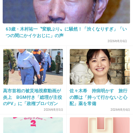
19. 匿名
2016/02/06(土) 14:00:26
このくらいでみんな何とも思わないよ
+162
-199
63歳・木村祐一〝変貌ぶり〟に騒然！「渋くなりすぎ」「い
つの間にかイケおじに」の声
2026年8月6日
20. 匿名
2016/02/06(土) 14:00:41
左胸にも大きなのあるよね〜
+509
-24
高市首相の被災地視察動画が
佐々木希 持病明かす 旅行
21. 匿名
2016/02/06(土) 14:00:48
炎上 BGM付き「総理が主役
の際は「持って行かないと心
のPV」に「政権プロパガン
配」薬を常備
そういえば長瀬のタトゥーはどうなったんだろ
ダ」批判
2026年8月5日
2026年8月6日
う？別れてもあのまま？
+876
-14