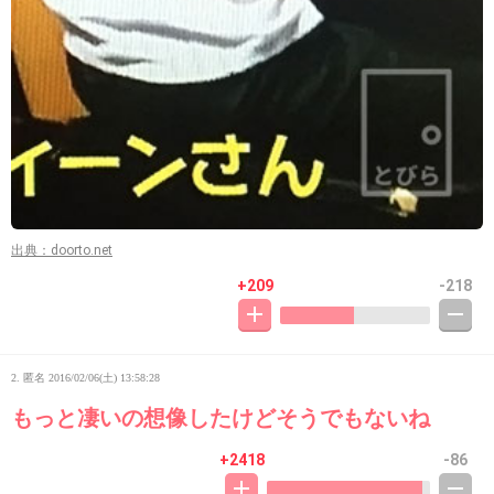
出典：doorto.net
+209
-218
2. 匿名
2016/02/06(土) 13:58:28
もっと凄いの想像したけどそうでもないね
+2418
-86