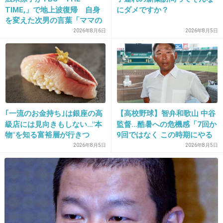
TIME,」で地上波復帰 自身
にダメですか？
を変えた次男の言葉「ママの
ファンの人なら、知りたいん
2026年8月6日
2026年8月5日
じゃないか」
出典：doorto.net
+1095
-31
｢一流のお金持ち｣は銀座の高
【高校野球】智弁和歌山 中谷
18. 匿名
2016/02/06(土) 13:59:28
級店には見向きもしない…"本
監督…酷暑への危機感「7回か
物"を知る富裕層が行きつ
9回ではなく この時期にやる
まさか日本で活動することになるとは思わなか
く"究極のスシ"の正体
か やらないか 命の危険があ
2026年8月5日
2026年8月5日
ったんだろうね。
るのではと」
日本、嫌いなんでしょ？
+2012
-116