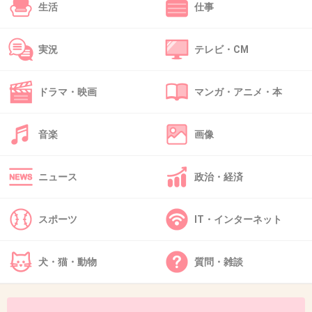
生活
仕事
実況
テレビ・CM
37. 匿名
2016/02/06(土) 14:04:11
けっこう大きい
ドラマ・映画
マンガ・アニメ・本
音楽
画像
出典：hotjupiter.net
ニュース
政治・経済
+684
-61
スポーツ
IT・インターネット
38. 匿名
2016/02/06(土) 14:04:14
犬・猫・動物
質問・雑談
そういうところ含め、日本での活動って狭くなるね。刺青してても立派に生き
てる人なんぼでもいるし、してなくても悪いことしてる人やまほどいるのに
ね。私は入れてないけど、DQNの刺青以外は偏見ないです。