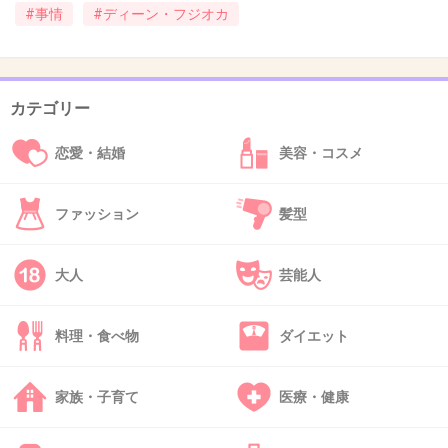
+1038
-101
#事情
#ディーン・フジオカ
35. 匿名
2016/02/06(土) 14:04:10
カテゴリー
個人的に似合う人はしててもいいと思うけど メ
ディアでは良しとされない風潮はいつまでも残
恋愛・結婚
美容・コスメ
っていてほしいと思う
ファッション
髪型
+410
-33
大人
芸能人
36. 匿名
2016/02/06(土) 14:04:11
料理・食べ物
ダイエット
これが嫌いな俳優だと叩くくせに。
別にいいじゃんとか、何とも思わないとか…
家族・子育て
医療・健康
ガル民調子いいよな～
+599
-59