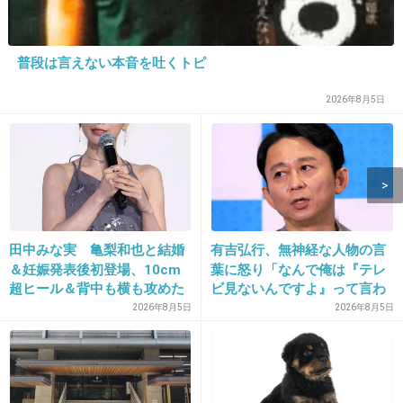
別にいいんじゃない？
+1290
-151
普段は言えない本音を吐くトピ
2026年8月5日
9. 匿名
2016/02/06(土) 13:58:46
別によくないか？
+1159
-166
田中みな実 亀梨和也と結婚
有吉弘行、無神経な人物の言
10. 匿名
2016/02/06(土) 13:58:50
＆妊娠発表後初登場、10cm
葉に怒り「なんで俺は『テレ
超ヒール＆背中も横も攻めた
ビ見ないんですよ』って言わ
タトゥーっていうから軽く感じられるけど要は
ドレスで祝福に笑顔「ありが
れなきゃいけないの？ふざけ
2026年8月5日
2026年8月5日
刺青だから
とうございます」おなかふっ
やがって」
くら
あと夫婦そろって刺青いれてるそうですね
+1562
-178