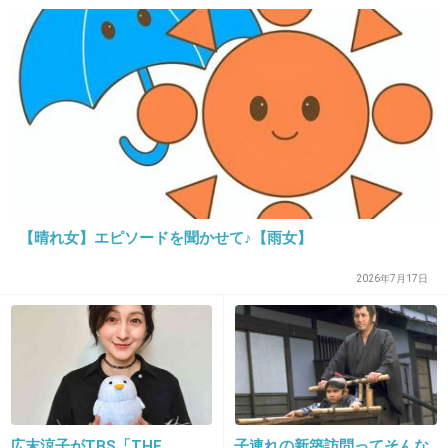
16. 匿名
2016/02/06(土) 13:59:12
別にいいんじゃん？
夏でも五分丈の袖とかでも
+685
-112
【晴れ女】エピソードを聞かせて♪【雨女】
2026年7月17日
17. 匿名
2016/02/06(土) 13:59:24
テープで隠しても不自然だからドラマでは半袖
とかヌードとかは難しいよね…
出典：doorto.net
広末涼子がTBS「THE
子連れの新築訪問ってそんな