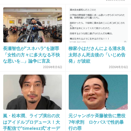
24. 匿名
2016/02/06(土) 14:01:39
この程度はいいんじゃない
タレントに勝手に聖人幻想抱くオバハンが悪い
+915
-229
長瀬智也が“スネハラ”を謝罪
柳家小はださんによる清水良
「女性の方々に多大なる不快
太郎さん死去後の「いじめ告
25. 匿名
2016/02/06(土) 14:01:45
な思いを…」論争に言及
発」が波紋
清純ぶらずに裏街道系の役柄こなせばいいじゃ
2026年8月6日
2026年8月6日
ん
北野武映画とか
+1463
-30
嵐・松本潤、ライブ演出の次
元ジャンポケ斉藤被告に懲役
はアイドルプロデュース！大
7年求刑 ロケバスで性的暴
手配信で“timelesz式”オーデ
行の罪
26. 匿名
2016/02/06(土) 14:01:45