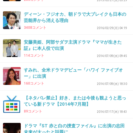
2015/05/27(水) 05:29
ろうね。
ディーン・フジオカ、朝ドラで大ブレイクも日本の
+833
-103
芸能界から消える理由
3408コメント
2016/02/29(月) 04:19
安藤美姫、阿部サダヲ主演ドラマ『ママが生きた
31. 匿名
2016/02/06(土) 14:03:01
証』に本人役で出演
ドラマに出なくていいよ
114コメント
2014/07/09(水) 09:45
日本で活動する意欲もそんなないでしょこの人
すみれ、全米ドラマデビュー「ハワイ ファイブオ
+1075
-83
ー」に出演
160コメント
2014/07/09(水) 18:30
【ネタバレ禁止】好き、または今後も観ようと思っ
32. 匿名
2016/02/06(土) 14:03:14
ている新ドラマ【2014年7月期】
それよりも、昨日のぴったんこかんかんでの掛
89コメント
2014/07/17(木) 18:43
け合いの下手さ？が気になってしまった(^_^;)
ドラマ『ST 赤と白の捜査ファイル』に出演の志田
+581
-77
未来が太ったと話題に