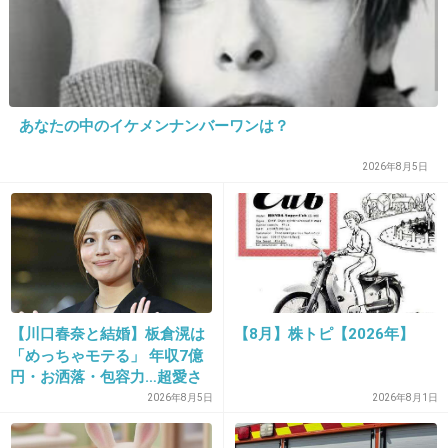
市橋達也の逃亡劇を映画化！ビジュアル初公開 市橋達也の逃亡劇を映画
化 ビジュアル初公開 - シネマトゥデイ世間を震撼させたイギリス人女性英
会話講師殺害事件の犯人・市橋達也自身の手記を基に映画化した『I AM
ICHIHASHI 逮捕されるまで』（11月9日公開）のポス...
+1165
-479
あなたの中のイケメンナンバーワンは？
2026年8月5日
28. 匿名
2016/02/06(土) 14:02:05
なんの問題もナシ
あら探しが見苦しいよ
+655
-338
【川口春奈と結婚】板倉滉は
【8月】株トピ【2026年】
「めっちゃモテる」 年収7億
円・お洒落・包容力…超愛さ
29. 匿名
2016/02/06(土) 14:02:14
れる日本代表
2026年8月5日
2026年8月1日
ガールズチャンネルって