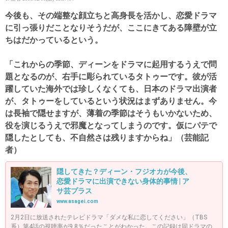
今後も、その端整な顔立ちと高身長を活かし、恋愛ドラマ
に引っ張りだことなりそうだが、ここにきてある障壁が立
ちはだかっているという。
「これからの季節、ディーンをドラマに起用するうえで問
題となるのが、右手に彫られているタトゥーです。彼が活
躍していた海外では珍しくなくても、日本のドラマ出演者
が、タトゥーをしているという状況はまずありません。今
は長袖で隠せますが、薄着の季節はそうもいかないため、
役を演じるうえで邪魔となってしまうのです。仮にパテで
隠したとしても、不自然さは残りますからね」（芸能記
者）
隠してきた？ディーン・フジオカが今後、
恋愛ドラマに出演できない身体的事情 | ア
サ芸プラス
www.asagei.com
2月2日に放送されたテレビドラマ「ダメな私に恋してください」（TBS
系）第4話の視聴率が9.8％だったことがわかった。この記録は同ドラマの