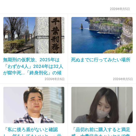
17. 匿名
2013/01/27(日) 11:48:12
2026年8月5日
日常（素人）の中でちやほやされる位がちょう
どいいと所属してから気づいても遅いんだろう
ね。だって出戻り＆売れ残り扱いだもんね。
+10
-0
無期刑の仮釈放、2025年は
死ぬまでに行ってみたい場所
「わずか4人」2024年は32人
18. 匿名
2013/01/27(日) 11:48:12
が獄中死…「終身刑化」の傾
向続く
2026年8月6日
2026年8月5日
そんなに憧れるような職業じゃないよね
+8
-1
19. 匿名
2013/01/27(日) 11:48:30
今アイドルがたくさんいるもんね
「私に後ろ盾がないと確認
「品切れ前に購入すると満足