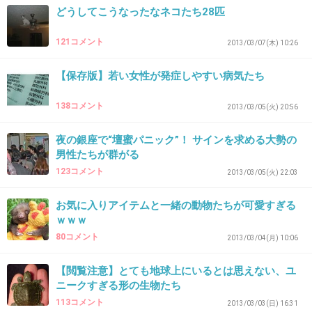
どうしてこうなったなネコたち28匹
121コメント
2013/03/07(木) 10:26
35. 匿名
2013/01/27(日) 12:04:32
もうＡＫＢの人気はピークを過ぎてきてると思
【保存版】若い女性が発症しやすい病気たち
うから、
138コメント
2013/03/05(火) 20:56
今から目指してもちょっと厳しいものがあるよ
うな気がするね･･･。
夜の銀座で“壇蜜パニック”！ サインを求める大勢の
男性たちが群がる
123コメント
2013/03/05(火) 22:03
努力するのはいいことだけどさ。
お気に入りアイテムと一緒の動物たちが可愛すぎる
+12
-0
ｗｗｗ
80コメント
2013/03/04(月) 10:06
36. 匿名
2013/01/27(日) 12:05:11
【閲覧注意】とても地球上にいるとは思えない、ユ
ニークすぎる形の生物たち
そりゃそうだろうよ
113コメント
大人がそういうの煽ってる部分もある
2013/03/03(日) 16:31