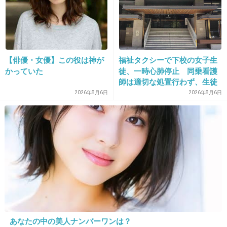
【俳優・女優】この役は神が
福祉タクシーで下校の女子生
かっていた
徒、一時心肺停止 同乗看護
師は適切な処置行わず、生徒
は脳障害に影響
2026年8月6日
2026年8月6日
16. 匿名
2013/01/27(日) 11:46:51
今のAKBの子ってモー娘。に憧れて入ってる子
が多いんだよね？今後はAKBに憧れて入る子が
出てきて…ずっとその連鎖だろうね。
出典：www.officiallyjd.com
+30
-0
あなたの中の美人ナンバーワンは？