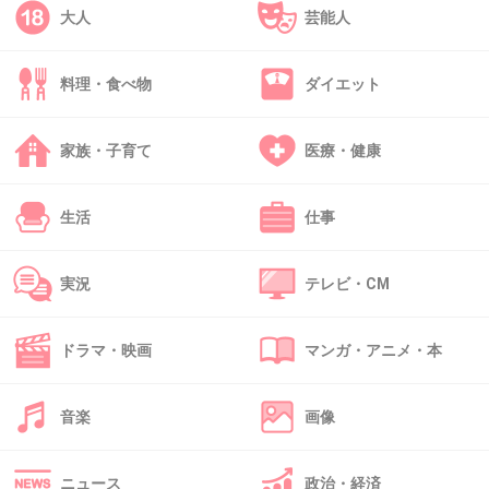
ぎたいの？？
大人
芸能人
+22
-0
料理・食べ物
ダイエット
39. 匿名
2013/01/27(日) 13:10:06
家族・子育て
医療・健康
最近、誰でもアイドルになれる風潮で、価値ないと思う。
+6
-1
生活
仕事
実況
テレビ・CM
40. 匿名
2013/01/27(日) 13:11:09
AKB目指してる暇があるなら、もっと別のもの目指せば良
ドラマ・映画
マンガ・アニメ・本
いのに。
+6
-0
音楽
画像
ニュース
政治・経済