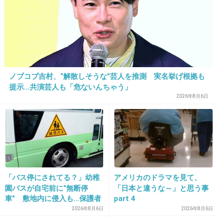
>23
アイドルなんてざっくりしすぎてるもんね。せめて歌手と
か俳優とかだよね
+6
-0
ノブコブ吉村、“解散しそうな”芸人を推測 実名挙げ根拠も
提示…共演芸人も「危ないんちゃう」
2026年8月6日
25. 匿名
2013/01/27(日) 11:51:16
芸能界は顔と人脈でしょうね
+7
-0
26. 匿名
2013/01/27(日) 11:52:42
「バス停にされてる？」幼稚
アメリカのドラマを見て、
本気でアイドル目指してるとかちょっとね～
園バスが自宅前に“無断停
「日本と違うな～」と思う事
車” 敷地内に侵入も…保護者
part 4
+4
-1
マナーに「我慢の限界」
2026年8月6日
2026年8月6日