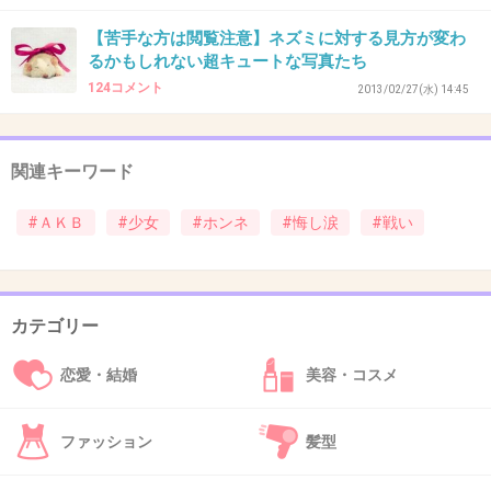
+4
-0
【苦手な方は閲覧注意】ネズミに対する見方が変わ
るかもしれない超キュートな写真たち
124コメント
2013/02/27(水) 14:45
37. 匿名
2013/01/27(日) 12:06:13
もし自分の子供がakbに入りたいみたいなこと
関連キーワード
言い出したら、躊躇するわ
#ＡＫＢ
#少女
#ホンネ
#悔し涙
#戦い
+12
-1
カテゴリー
38. 匿名
2013/01/27(日) 13:00:14
モーニング娘。はアイドルっていうよりモー
恋愛・結婚
美容・コスメ
娘。本体が大好きで憧れてオーディション受け
る子がほとんどだよね。久住みたいな糞もいる
ファッション
髪型
けど。AKBに憧れる理由は正直わからない。脱