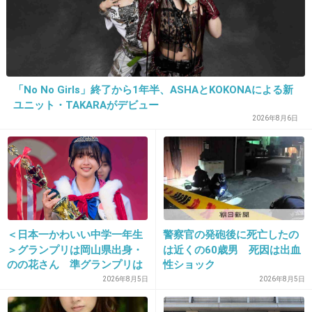
14. 匿名
2013/01/27(日) 11:45:49
AKBに憧れるって…記事にあんまり関係ない。
タイトルにすぐAKBって付けるよね。
「No No Girls」終了から1年半、ASHAとKOKONAによる新
ユニット・TAKARAがデビュー
+11
-1
2026年8月6日
15. 匿名
2013/01/27(日) 11:46:13
ほとんどが出る前につぶれる世界。
逆にいえば、普通の世界よりも厳しいし、嫌な
＜日本一かわいい中学一年生
警察官の発砲後に死亡したの
世界でもある。
＞グランプリは岡山県出身・
は近くの60歳男 死因は出血
それでも目指す人には頑張れと言う。
のの花さん 準グランプリは
性ショック
徳島県出身・つむぎさん
2026年8月5日
2026年8月5日
+11
-0