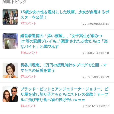
好きで結婚したくて芸能界入ったらしいね。ア
関連トピック
イドル入ったのにバンギャだから鼻にピアス空
15歳少女の性を題材にした映画、少女が自慰するポ
いてたし。それで真矢と本当に結婚してるんか
スターを公開！
72コメント
らすごいわ。
2013/02/06(水) 21:55
経営者逮捕の「添い寝屋」、“女子高生が踏みつ
出典：www.officiallyjd.com
け”等の変態プレイも…“保護”された少女たちは「楽
なバイト」と悪びれず
+36
-2
316コメント
2013/02/12(火) 08:18
長谷川理恵、3万円の授乳時計をブログで公開→マ
マたちの反感を買う
34. 匿名
2013/01/27(日) 12:02:11
57コメント
2012/12/07(金) 05:09
>33
そうらしいね！テレビで前聴いたことあるけ
ブラッド・ピットとアンジェリーナ・ジョリー、ピ
ど、すごいよね。そこまでしてアイドルやるな
ザ屋を貸し切り子どもたちにストレス発散！テーブ
ルに飛び乗り食べ物の投げ合いｗｗｗ
んて。
44コメント
2012/11/28(水) 01:00
+19
-0