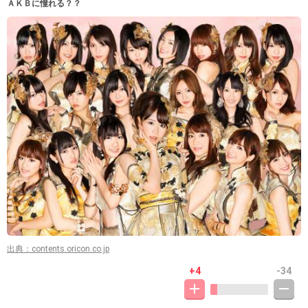
ＡＫＢに憧れる？？
出典：contents.oricon.co.jp
+4
-34