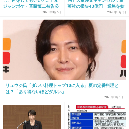
し、何をしてもいいと…」元
感」大量注文キャンセルで集
+4
-0
ジャンポケ・斉藤慎二被告公
英社の損失43億円 業務を妨
判で被害者女性証言
害した疑いで32歳女を逮捕
2026年8月6日
2026年8月6日
20. 匿名
2013/01/27(日) 11:49:13
日本のアイドルなんてほとんど踊れないし歌も
下手じゃん。海外で話題になるのが恥ずかしい
わ～
+11
-0
リュウジ氏「ダルい料理トップ10に入る」夏の定番料理と
21. 匿名
2013/01/27(日) 11:49:33
は？「あり得ないほどダルい」
AKBに入っても脱がされるだけだけどいいのか
2026年8月6日
ね？
+16
-1