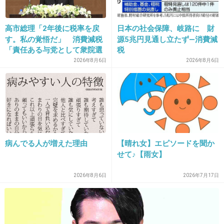
22. 匿名
2013/01/27(日) 11:49:56
高市総理「2年後に税率を戻
日本の社会保障、岐路に 財
す。私の覚悟だ」 消費減税
源5兆円見通し立たず―消費減
アイドルなんてオタクがいてなりたつもんだよ
「責任ある与党として衆院選
税
ね
公約に掲げ理解賜った」
2026年8月6日
2026年8月6日
出典：hokkorido.up.d.seesaa.net
+11
-1
病んでる人が増えた理由
【晴れ女】エピソードを聞か
23. 匿名
2013/01/27(日) 11:50:26
せて♪【雨女】
アイドル目指してる子とか痛いわ～
2026年8月6日
2026年7月17日
+12
-1
24. 匿名
2013/01/27(日) 11:50:57