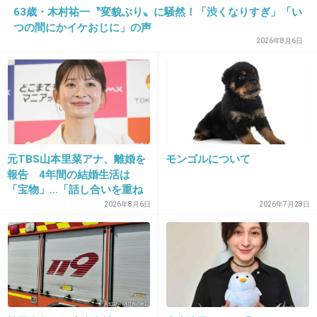
+8
-0
63歳・木村祐一〝変貌ぶり〟に騒然！「渋くなりすぎ」「い
つの間にかイケおじに」の声
2026年8月6日
29. 匿名
2013/01/27(日) 11:56:28
なんかかわいそうだな～現実を見せてあげたい
+5
-0
元TBS山本里菜アナ、離婚を
モンゴルについて
30. 匿名
2013/01/27(日) 11:56:53
報告 4年間の結婚生活は
「宝物」…「話し合いを重ね
今のアイドルなんてネットで叩かれまくるからね。
た結果」決断
2026年8月6日
2026年7月28日
+4
-0
31. 匿名
2013/01/27(日) 11:57:26
>30
叩かれまくって、過去の写真も流出しちゃうからね