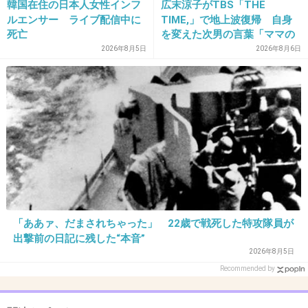
韓国在住の日本人女性インフ
広末涼子がTBS「THE
ルエンサー ライブ配信中に
TIME,」で地上波復帰 自身
+6
-0
死亡
を変えた次男の言葉「ママの
ファンの人なら、知りたいん
2026年8月5日
2026年8月6日
じゃないか」
32. 匿名
2013/01/27(日) 11:57:45
なんか今はアイドルが多すぎて、昔よりはハードル低いか
んじ…
え！！？みたいなひと、正直いるし…
て、書くと、おまえはどうなんだよ、とかゆわれるんだろ
うけど…(>_<)
+7
-1
「ああァ、だまされちゃった」 22歳で戦死した特攻隊員が
出撃前の日記に残した“本音”
2026年8月5日
33. 匿名
2013/01/27(日) 12:01:12
Recommended by
元モー娘。の石黒彩ってLUNA SEAの真矢が超