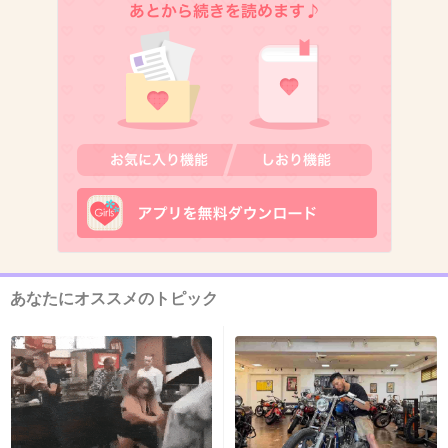
全員笑顔が不自然ｗｗ
+14
-2
10. 匿名
2013/01/27(日) 11:44:47
アイドルなんて飽和状態なのにね
+15
-1
あなたにオススメのトピック
11. 匿名
2013/01/27(日) 11:44:49
そりゃーそうだろ。
芸能界などはねたみ、そねみでできている。
+14
-0