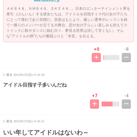
www.sankeibiz.jp
ＡＫＢ４８、ＮＭＢ４８、ＳＫＥ４８…。日本のエンターテインメント界を
牽引（けんいん）する彼女たちは、アイドルを目指す１０代の女の子たち
にとって憧れであり目標だ。容姿はもとより、厳しい選考やレッスンを経
て一握りのメンバーが立てる大舞台。恋や女の子らしい楽しみも控えてス
トイックに歌やダンスに励む日々。夢見る世界は決して甘くない。そん
な“アイドルの卵”たちの奮闘ぶりと「本音」を伝える。
+0
-8
2. 匿名
2013/01/27(日) 11:41:34
アイドル目指す子多いんだね
+7
-4
3. 匿名
2013/01/27(日) 11:41:51
いい年してアイドルはないわ～