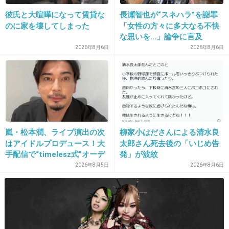
彼氏と大喧嘩になって賃貸な
長瀬智也が“スネハラ”を謝罪
12. 匿名
2013/01/27(日) 11:45:29
のに家を壊してしまった
「女性の方々に多大なる不快
な思いを…」論争に言及
なんか今はアイドルが多すぎて、昔よりはハー
2026年8月6日
2026年8月6日
ドル低いかんじ…
え！！？みたいなひと、正直いるし…
て、書くと、おまえはどうなんだよ、とかゆわ
れるんだろうけど…(>_<)
嵐・松本潤、ライブ演出の次
柳家小はださんによる清水良
+55
-2
はアイドルプロデュース！大
太郎さん死去後の「いじめ告
手配信で“timelesz式”オーデ
発」が波紋
ィション番組が進行中か
2026年8月5日
2026年8月6日
13. 匿名
2013/01/27(日) 11:45:29
AKBなんてそろそろ落ち目なんじゃないの
+15
-1