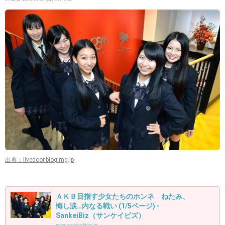
出典：livedoor.blogimg.jp
ＡＫＢ目指す少女たちのホンネ ねたみ、
悔し涙…内なる戦い (1/5ページ) -
SankeiBiz（サンケイビズ）