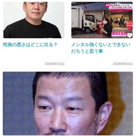
27. 匿名
2013/01/27(日) 11:53:29
アイドルなんて収入20万円みたないでしょ？壇蜜でこのく
らいなんだから。
性格の悪さはどこに出る？
メンタル強くないとできない
壇蜜の現在の収入はOL並みｗｗｗ
だろうと思う事
girlschannel.net
壇蜜の現在の収入はOL並みｗｗｗ 出ずっぱり壇蜜の収入はＯＬ並み！？
2026年8月6日
2026年8月6日
（日刊ゲンダイ） - Yahoo!ニュースYahoo!ニュース（日刊ゲンダイ） - ＜仕
事は月８０本＞「日本一忙しい３２歳」かもしれない。 ２２日、「笑っ
ていいとも
+3
-1
28. 匿名
2013/01/27(日) 11:54:43
アイドルの目指すところは何なの？