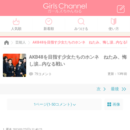
人気順
新着順
みつける
使い方
芸能人
AKB48を目指す少女たちのホンネ ねたみ、悔し涙…内なる戦
AKB48を目指す少女たちのホンネ ねたみ、悔
し涙…内なる戦い
79コメント
更新：13年前
次
最後
1ページ(1-50コメント)
画像
1. 匿名
2013/01/27(日) 11:40:23