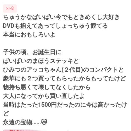
>>8
ちゅうかなぱいぱい今でもときめくし大好き
DVDも揃えてあってしょっちゅう観てる
本当におもしろいよ
子供の頃、お誕生日に
ぱいぱいのまほうステッキと
ひみつのアッコちゃん(２代目)のコンパクトと
豪華にも２つ買ってもらったからもってたけど
物持ち悪くて壊してなくしたから
大人になってから買い直したよ
当時はたった1500円だったのに今は高かったけ
ど
永遠の宝物……😿