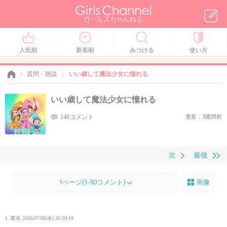
人気順
新着順
みつける
使い方
質問・雑談
いい歳して魔法少女に憧れる
いい歳して魔法少女に憧れる
148コメント
更新：3週間前
次
最後
1ページ(1-50コメント)
画像
1. 匿名
2026/07/08(水) 20:59:19