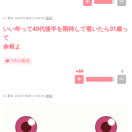
11. 匿名
2026/07/08(水) 21:00:29
[
通報
]
いい年って40代後半を期待して覗いたら31歳っ
て
余裕よ
1件の返信
+69
-5
12. 匿名
2026/07/08(水) 21:00:30
[
通報
]