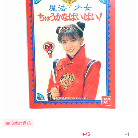
6件の返信
+45
-1