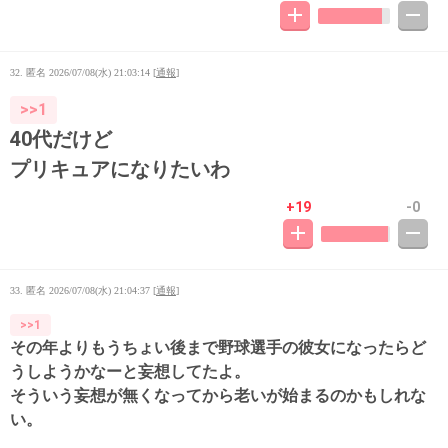
32. 匿名
2026/07/08(水) 21:03:14
[
通報
]
>>1
40代だけど
プリキュアになりたいわ
+19
-0
33. 匿名
2026/07/08(水) 21:04:37
[
通報
]
>>1
その年よりもうちょい後まで野球選手の彼女になったらど
うしようかなーと妄想してたよ。
そういう妄想が無くなってから老いが始まるのかもしれな
い。