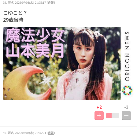
39. 匿名
2026/07/08(水) 21:05:17
[
通報
]
こゆこと？
29歳当時
+2
-3
40. 匿名
2026/07/08(水) 21:05:24
[
通報
]