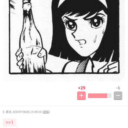
+29
-6
6. 匿名
2026/07/08(水) 21:00:10
[
通報
]
>>1