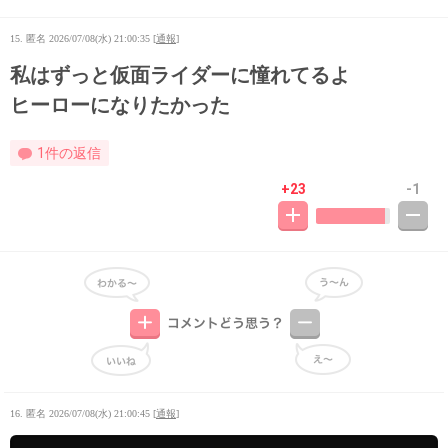
15. 匿名
2026/07/08(水) 21:00:35
[
通報
]
私はずっと仮面ライダーに憧れてるよ
ヒーローになりたかった
1件の返信
+23
-1
16. 匿名
2026/07/08(水) 21:00:45
[
通報
]