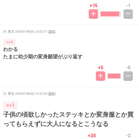
+15
-1
30. 匿名
2026/07/08(水) 21:02:57
[
通報
]
>>9
わかる
たまに幼少期の変身願望がぶり返す
+5
-0
31. 匿名
2026/07/08(水) 21:03:10
[
通報
]
>>1
子供の頃欲しかったステッキとか変身服とか買
ってもらえずに大人になるとこうなる
+20
-2