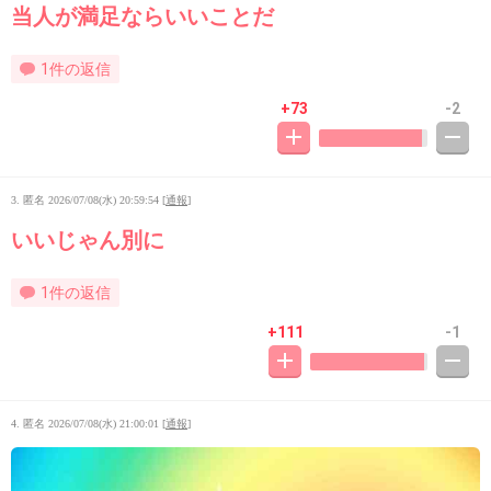
当人が満足ならいいことだ
1件の返信
+73
-2
3. 匿名
2026/07/08(水) 20:59:54
[
通報
]
いいじゃん別に
1件の返信
+111
-1
4. 匿名
2026/07/08(水) 21:00:01
[
通報
]