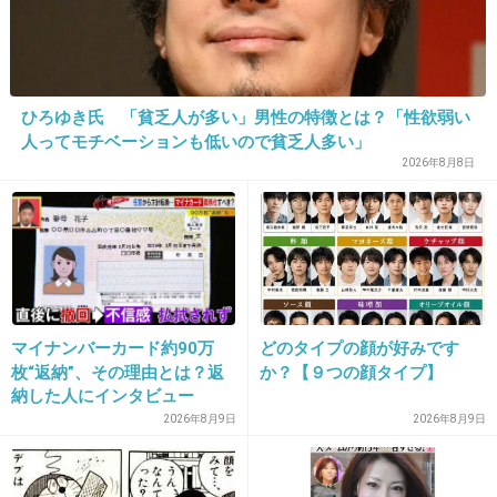
+6
-2
17. 匿名
2026/07/08(水) 18:01:23
ひろゆき氏 「貧乏人が多い」男性の特徴とは？「性欲弱い
5年？？？
人ってモチベーションも低いので貧乏人多い」
2026年8月8日
50年じゃなくて？？
+21
-1
18. 匿名
2026/07/08(水) 18:06:05
マイナンバーカード約90万
どのタイプの顔が好みです
この顔を隠す上着いらんのよ
枚“返納”、その理由とは？返
か？【９つの顔タイプ】
甘々の日本の量刑でどーせチョロく出てこれる
納した人にインタビュー
んだから、顔晒すくらいの社会的ペナルティを
2026年8月9日
2026年8月9日
負え