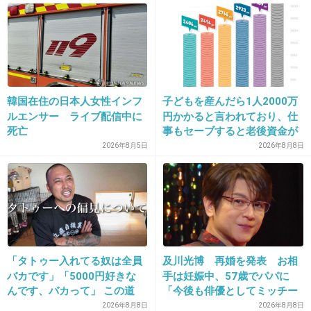
+63
-1
13. 匿名
2026/07/08(水) 17:57:04
>>4
韓国在住の日本人女性インフ
子どもを産んだら1人2000万
たしかに
ルエンサー ライブ配信中に
円かかると言われており、仕
どんな理由であれ轢くのはダメだよね
死亡
事もセーブすると老後資金が
貯められない…一方、子育て
2026年8月5日
2026年8月8日
この前トピで見かけたけど
していない人は潤沢な資金で
轢いて逮捕さられたドライバーに対して
悠々老後だと歪んでいるので
可哀想
は？→様々な意見
罪重いわとか擁護してたのビビったわ
+3
-1
「タトゥー入れてる奴は全員
及川光博 再婚を発表 お相
バカです」「5000円好きな
手は妊娠中、57歳でパパに
んです、バカって」 この道
「今後も俳優としてミッチー
14. 匿名
2026/07/08(水) 17:58:23
23年の彫り師YouTuberの動
として精進」
2026年8月8日
2026年8月8日