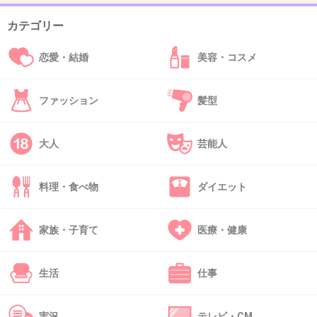
+3
-1
カテゴリー
恋愛・結婚
美容・コスメ
39. 匿名
2026/07/08(水) 18:55:19
どの加害者も、法律上償いましたーで逃げ遂せてるもん
ファッション
髪型
ね。人の心がないんだろう。どんな育てられ方したんだろ
うクズって。クズの親がセックスしてこんなクズを身ごも
ってこの世に放り出さなければ被害者出ることなかったの
大人
芸能人
に。こんなクズ産むなよ。産んだんならせめてしつけや教
育ちゃんとしてから世に放て！他人の未来を奪ったヤツに
料理・食べ物
ダイエット
なってる時点でゴミで親孝行どころの騒ぎじゃない
+3
-1
家族・子育て
医療・健康
生活
仕事
40. 匿名
2026/07/08(水) 18:55:38
>>22
もう一人の方が仰るように諸悪の根源は、日弁連や共産党
実況
テレビ・CM