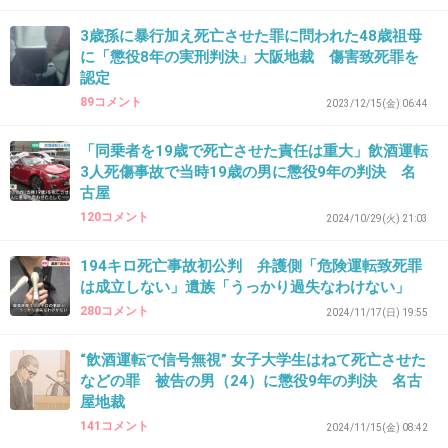
+5
-1
3歳孫に暴行加え死亡させた罪に問われた48歳祖母
に「懲役8年の実刑判決」大阪地裁 傷害致死罪を
認定
34. 匿名
2026/07/08(水) 18:47:04
89コメント
2023/12/15(金) 06:44
5年って・・・
ほんと被害者に立った司法じゃないんだな日本は
「同乗者を19歳で死亡させた責任は重大」飲酒運転
3人死傷事故で当時19歳の男に懲役9年の判決 名
+5
-1
古屋
120コメント
2024/10/29(火) 21:03
35. 匿名
2026/07/08(水) 18:49:09
194キロ死亡事故初公判 弁護側「危険運転致死罪
は成立しない」遺族「うっかり過失なわけない」
絶対またやる
280コメント
2024/11/17(日) 19:55
+4
-1
“飲酒運転で信号無視” 女子大学生はねて死亡させた
などの罪 被告の男（24）に懲役9年の判決 名古
屋地裁
36. 匿名
2026/07/08(水) 18:53:07
141コメント
2024/11/15(金) 08:42
>>2