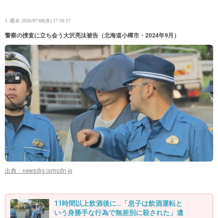
1. 匿名
2026/07/08(水) 17:50:17
警察の捜査に立ち会う大沢亮汰被告（北海道小樽市・2024年9月）
出典：newsdig.ismcdn.jp
11時間以上飲酒後に…「息子は飲酒運転と
いう身勝手な行為で無差別に殺された」遺