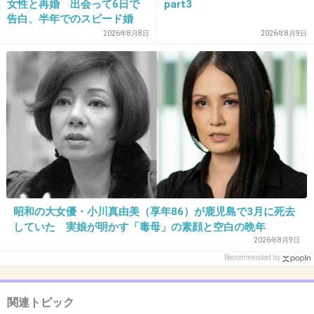
女性と再婚 出会って6日で
part3
告白、半年でのスピード婚
31. 匿名
2026/07/08(水) 18:44:03
2026年8月8日
2026年8月9日
>>4
人を○ろす時は車で轢くのが一番らしいね
一番罪が軽くなる
+6
-0
32. 匿名
2026/07/08(水) 18:45:16
>>1
死刑で良いよ。てか本当に交通事故の犯人って太々しいよ
昭和の大女優・小川真由美（享年86）が鹿児島で3月に死去
していた 実娘が明かす「毒母」の素顔と空白の晩年
ね。
2026年8月9日
ユーチューバーもやってる実業家も昔事故起こして（飲酒
Recommended by
ではなかったけど）、被害者ずっと寝たきりで家族総出で
介護されてるらしいけど、
加害者は見舞いに行きます！車には一生乗りません！とか
関連トピック
裁判で言ってたのに見舞いにも一度も来ず都合の悪い記事