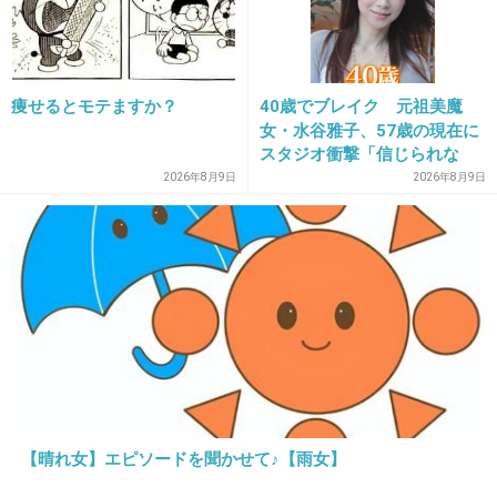
1件の返信
+35
-0
痩せるとモテますか？
40歳でブレイク 元祖美魔
女・水谷雅子、57歳の現在に
19. 匿名
2026/07/08(水) 18:06:47
スタジオ衝撃「信じられな
い」「やっぱすごいね」
>>1
2026年8月9日
2026年8月9日
北海道大学は凄いけど工学に行ったり釣りにいったりとか普通の大学生だよね
医者のくだりは逆効果じゃないかな
2件の返信
+3
-19
20. 匿名
2026/07/08(水) 18:07:06
>>2
【晴れ女】エピソードを聞かせて♪【雨女】
危険運転とかお茶濁さずに人が亡くなってるん