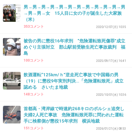
やコメント削除しまくってて数年前大炎上してた。
男→男→男→男→男→男→男→男→男→男→男→男
今も崇め奉るコメントばかり残ってるけど。
→男→男→女 15人目に女の子が誕生した大家族
（米）
母親にオクションプレゼントしました！って親孝行アピー
353コメント
ルして母親も登場してたけど、面の皮が厚いというか、被
2020/12/07(月) 10:35
害者寝たきりにさせててよくそんなことできるなって思
被告の男に懲役16年求刑 “危険運転致死傷罪”成立
う。ふてぶてしいやつ多い。
めぐり主張対立 郡山駅前受験生死亡事故裁判 福
逆に、避けられない事故でなんなら轢いた方が被害者じゃ
島
んって思うようなケースに限って轢いた人が心を痛めて病
100コメント
2025/09/17(水) 16:41
んでたりする。
+10
-1
飲酒運転“125km/ｈ”逆走死亡事故で中国籍の男
（19）に懲役9年実刑判決…「危険運転致死」成立
認める さいたま地裁
148コメント
2025/10/01(水) 10:36
33. 匿名
2026/07/08(水) 18:46:39
日本って本当加害者に甘いね
首都高・湾岸線で時速約268キロのポルシェ追突し
被害者やそのご家族の事なんてまるで考えていないようだ
夫婦2人死亡事故 危険運転致死罪に問われた運転
手に検察側が懲役15年求刑 横浜地裁
腹立たしい
151コメント
2026/01/21(水) 08:53