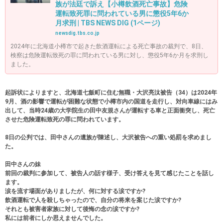
族が法廷で訴え【小樽飲酒死亡事故】危険
運転致死罪に問われている男に懲役5年6か
月求刑 | TBS NEWS DIG (1ページ)
newsdig.tbs.co.jp
2024年に北海道小樽市で起きた飲酒運転による死亡事故の裁判で、8日、
検察は危険運転致死の罪に問われている男に対し、懲役5年6か月を求刑し
ました。
起訴状によりますと、北海道七飯町に住む無職・大沢亮汰被告（34）は2024年
9月、酒の影響で運転が困難な状態で小樽市内の国道を走行し、対向車線にはみ
出して、当時24歳の大学院生の田中友規さんが運転する車と正面衝突し、死亡
させた危険運転致死の罪に問われています。
8日の公判では、田中さんの遺族が陳述し、大沢被告への重い処罰を求めまし
た。
田中さんの妹
前回の裁判に参加して、被告人の話す様子、受け答えを見て感じたことを話し
ます。
涙を流す場面がありましたが、何に対する涙ですか?
飲酒運転で人を殺しちゃったので、自分の将来を案じた涙ですか?
それとも被害者家族に対して後悔の念の涙ですか?
私には前者にしか思えませんでした。