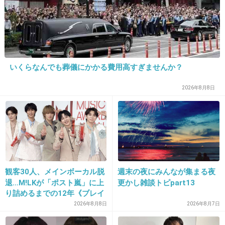
26. 匿名
2026/07/08(水) 18:18:09
>>24
親の金かゆすりとったお金でしょ
詐欺とか恐喝は犯罪になりにくい
めんどくさがるから
いくらなんでも葬儀にかかる費用高すぎませんか？
+0
-1
2026年8月8日
27. 匿名
2026/07/08(水) 18:27:22
真面目に生きてきた人間が身勝手な奴のせいで
人生終わらされる
やりきれない
観客30人、メインボーカル脱
週末の夜にみんなが集まる夜
+14
-1
退…M!LKが「ポスト嵐」に上
更かし雑談トピpart13
り詰めるまでの12年《ブレイ
ク秘話》
2026年8月8日
2026年8月7日
28. 匿名
2026/07/08(水) 18:29:27