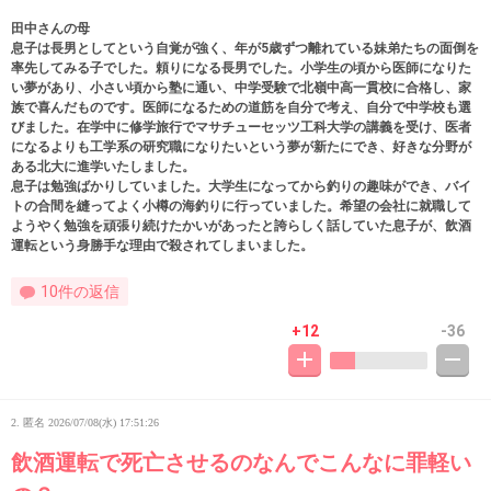
田中さんの母
息子は長男としてという自覚が強く、年が5歳ずつ離れている妹弟たちの面倒を
率先してみる子でした。頼りになる長男でした。小学生の頃から医師になりた
い夢があり、小さい頃から塾に通い、中学受験で北嶺中高一貫校に合格し、家
族で喜んだものです。医師になるための道筋を自分で考え、自分で中学校も選
びました。在学中に修学旅行でマサチューセッツ工科大学の講義を受け、医者
になるよりも工学系の研究職になりたいという夢が新たにでき、好きな分野が
ある北大に進学いたしました。
息子は勉強ばかりしていました。大学生になってから釣りの趣味ができ、バイ
トの合間を縫ってよく小樽の海釣りに行っていました。希望の会社に就職して
ようやく勉強を頑張り続けたかいがあったと誇らしく話していた息子が、飲酒
運転という身勝手な理由で殺されてしまいました。
10件の返信
+12
-36
2. 匿名
2026/07/08(水) 17:51:26
飲酒運転で死亡させるのなんでこんなに罪軽い