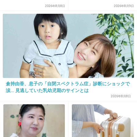
2026年8月8日
2026年8月9日
犯罪者やぞ
2件の返信
+37
-1
23. 匿名
2026/07/08(水) 18:10:32
>>22
縄打って引きずり出そうもんなら人権屋弁護士が顔真っ赤
倉持由香、息子の「自閉スペクトラム症」診断にショックで
にして襲いかかってくる
涙… 見逃していた乳幼児期のサインとは
+4
-1
2026年8月8日
24. 匿名
2026/07/08(水) 18:14:59
>>1