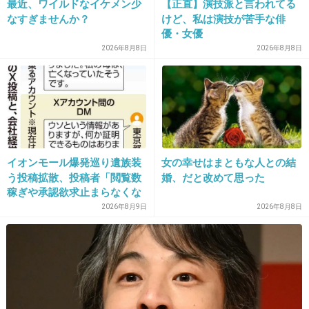
ってて違反して起こした事故は殺人といっしょ
最近、ワイルドなイケメン少
【正直】演技派と言われてる
なすぎませんか？
けど、私は演技が苦手な俳
だよ
優・女優
+18
-1
2026年8月8日
2026年8月8日
イオンモール爆発巡り遺族装
女の幸せはまともな人との結
う投稿拡散、投稿者「閲覧数
婚、だと改めて思った
稼ぎや承認欲求止まらなくな
16. 匿名
2026/07/08(水) 18:00:16
った」
2026年8月9日
2026年8月8日
左翼界隈が「加害者にも人権がある！4刑を廃止しろー」っ
てうるさいもんね
そりゃ甘くなるわ
1件の返信