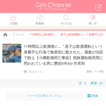
人気順
新着順
みつける
使い方
ニュース
11時間以上飲酒後に…「息子は飲酒運転という身勝手な行
11時間以上飲酒後に…「息子は飲酒運転という
身勝手な行為で無差別に殺された」遺族が法廷
で訴え【小樽飲酒死亡事故】危険運転致死罪に
問われている男に懲役5年6か月求刑
76コメント
更新：1ヶ月前
次
最後
1ページ(1-50コメント)
画像