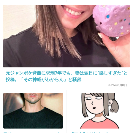
飲酒運転って、もう人殺す可能性あるって分か
画が話題
っててやってるんだから殺人罪と同じでいいと
思うのよね
1件の返信
+48
-1
15. 匿名
2026/07/08(水) 17:58:54
元ジャンポケ斉藤に求刑7年でも、妻は翌日に“楽しすぎた“と
投稿。「その神経がわからん」と騒然
酒を飲んだら運転してはいけない
2026年8月8日
ながら運転はしてはいけない
こんな簡単なことができないなら車なんて捨て
ちまえ
やってはいけないと決められていることをわか