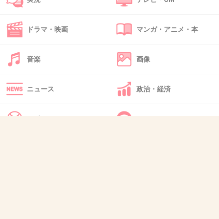
社民党立憲民主党等に棲息している反日極左の人権屋連中
です。
ドラマ・映画
マンガ・アニメ・本
+1
-1
音楽
画像
41. 匿名
2026/07/08(水) 18:57:00
ニュース
政治・経済
>>1
このチンピラ絶対に反省していないだろうな。
スポーツ
IT・インターネット
+5
-1
犬・猫・動物
質問・雑談
42. 匿名
2026/07/08(水) 18:58:13
短い！
+1
-0