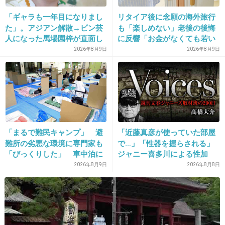
なぜ無職が車を持っていて札幌まで飲みに来る？
「ギャラも一年目になりまし
リタイア後に念願の海外旅行
1件の返信
た」。アジアン解散→ピン芸
も「楽しめない」老後の後悔
人になった馬場園梓が直面し
に反響「お金がなくても若い
+8
-1
た現実、そして携える芸人と
うちに？」50代以上の切実な
2026年8月9日
2026年8月9日
しての矜持
声
25. 匿名
2026/07/08(水) 18:17:08
>>1
大切に育てられたんだなと素直に感じました。
「まるで難民キャンプ」 避
「近藤真彦が使っていた部屋
自慢の息子さんだっただろうに。
難所の劣悪な環境に専門家も
で…」「性器を握らされる」
ここまで育つのにたくさんのご苦労があったか
「びっくりした」 車中泊に
ジャニー喜多川による性加
と思います。
もリスクが 「熱したフライ
害、語り始めた被害者たち
2026年8月9日
2026年8月8日
パンに飛び込むようなもの」
《徹底取材の裏側》
+26
-1