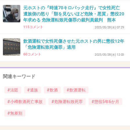
これって新車購入していきがってた加害者が起こした事故
元ホストの『時速70キロバック走行』で女性死亡
だったっけ？
遺族側の怒り「類を見ないほど危険・悪質」懲役20
年求める 危険運転致死傷罪の裁判員裁判 熊本
+4
-1
115コメント
2025/05/28(水) 07:29
飲酒運転で女性死傷させた元ホストの男に懲役12年
「危険運転致死傷罪」適用
37. 匿名
2026/07/08(水) 18:53:18
60コメント
2025/05/28(水) 12:03
>>1
こんな酒酔い轢き逃げの極悪人がたった懲役５年半なんて
軽過ぎる、あの旭川の内田リコの件といい流石は「日本一
関連キーワード
悪い」司法機関だけの事はあるな、最悪！😡
+3
-1
#法廷
#遺族
#飲酒
#飲酒運転
#小樽飲酒死亡事故
#危険運転致死罪
#懲役5年6か月
#無差別
38. 匿名
2026/07/08(水) 18:54:47
なんでこんな口元してるんだ？