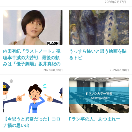
だから殺人罪でいいよね
2026年7月17日
飲酒して運転なんて殺意持ってんのと一緒
+47
-0
21. 匿名
2026/07/08(水) 18:08:13
内田有紀『ラストノート』視
うっすら怖いと思う絵画を貼
>>12
聴率半減の大苦戦…最後の頼
るトピ
危険運転取られなかったんでしょ
みは「優子劇場」坂井真紀の
酒飲んで猛スピード出してひき逃げしないと危険運転にな
“猟奇的演技” が救いの神にな
2026年8月8日
2026年8月8日
るか
らないもの
+2
-1
22. 匿名
2026/07/08(水) 18:08:35
【今思うと異常だった】コロ
Fラン卒の人、あつまれー
何でフード付きを着せるの？
ナ禍の思い出
どうして顔を隠すことを許すの？