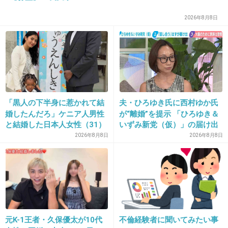
しかも外国人に至ってはもっと軽いし。
2026年8月8日
人のためになりたいと思っている若い人、かな
り犠牲になっているのにこんなゴミを税金で食
わして、あっという間にシャバに出られるなん
て、私なら仇をとる。
+20
-1
「黒人の下半身に惹かれて結
夫・ひろゆき氏に西村ゆか氏
婚したんだろ」ケニア人男性
が“離婚”を提示 「ひろゆき＆
と結婚した日本人女性（31）
いずみ新党（仮）」の届け出
に“誹謗中傷”殺到…本人が語
を知らされず激怒「信頼関係
2026年8月8日
2026年8月8日
30. 匿名
2026/07/08(水) 18:36:02
る、日本で感じる“外国人差
が保てない状態で夫婦を続け
>>2
別”のリアル
るのは無理」
日本の司法はクソ司法だから
1件の返信
+6
-2
元K-1王者・久保優太が10代
不倫経験者に聞いてみたい事