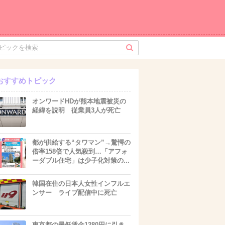
おすすめトピック
オンワードHDが熊本地震被災の
経緯を説明 従業員3人が死亡
都が供給する“タワマン”→驚愕の
倍率158倍で人気殺到…「アフォ
ーダブル住宅」は少子化対策の...
韓国在住の日本人女性インフルエ
ンサー ライブ配信中に死亡
東京都の最低賃金1280円に引き