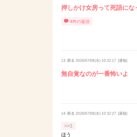
押しかけ女房って死語にな
4件の返信
13. 匿名
2026/07/08(水) 10:32:17
[
通報
]
無自覚なのが一番怖いよ
14. 匿名
2026/07/08(水) 10:32:27
[
通報
]
>>1
ほう