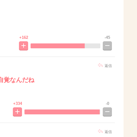
+162
-45
返信
自覚なんだね
+334
-0
返信