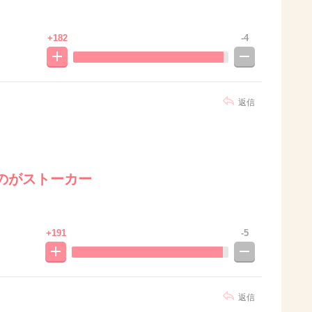
+182
-4
返信
のがストーカー
+191
-5
返信