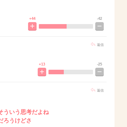
+44
-42
返信
+13
-25
返信
そういう思考だよね
だろうけどさ