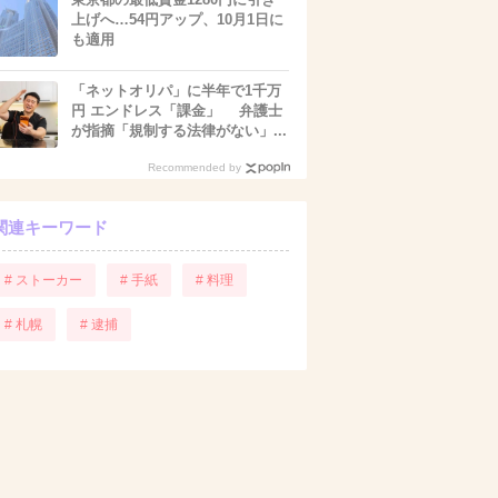
上げへ…54円アップ、10月1日に
も適用
「ネットオリパ」に半年で1千万
円 エンドレス「課金」 弁護士
が指摘「規制する法律がない」...
Recommended by
関連キーワード
# ストーカー
# 手紙
# 料理
# 札幌
# 逮捕