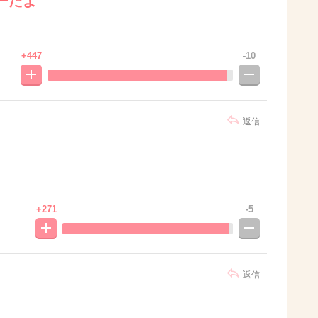
ーだよ
+447
-10
返信
+271
-5
返信