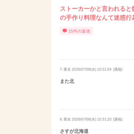
ストーカーかと言われると
の手作り料理なんて迷惑行
15件の返信
7. 匿名
2026/07/08(水) 10:31:04
[
通報
]
また北
8. 匿名
2026/07/08(水) 10:31:20
[
通報
]
さすが北海道