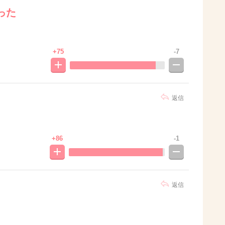
った
+75
-7
返信
+86
-1
返信