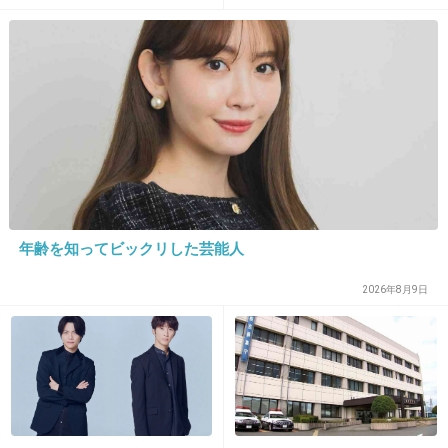
23. 匿名
2026/07/07(火) 22:41:55
くていい。今後は自分で食事
を用意しなさい。お金は渡
古い動画だけど、不動産にも関わってるのか。
す」と言った話が議論に
色んな業界に影響でそう
全東信の賃貸不動産向決済代行サービス
『家賃決済システム』
youtu.be
全東信の賃貸不動産向決済代行サービス 家賃決済システム インターネット
接続環境と入居者本人のスマホやタブレットで いつでも、世界中のどこか
らでも クレジットカードでの家賃決済が可能です。
年齢を知ってビックリした芸能人
+30
-2
2026年8月9日
24. 匿名
2026/07/07(火) 22:42:32
>>1
詳しい人教えて