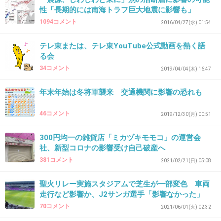
ば良いけど。
性「長期的には南海トラフ巨大地震に影響も」
1094コメント
2016/04/27(水) 01:54
1件の返信
テレ東または、テレ東YouTube公式動画を熱く語
+87
-4
る会
34コメント
2019/04/04(木) 16:47
年末年始は冬将軍襲来 交通機関に影響の恐れも
33. 匿名
2026/07/07(火) 22:46:58
>>1
46コメント
2019/12/30(月) 00:51
序の口だと思います
+3
-0
300円均一の雑貨店「ミカヅキモモコ」の運営会
社、新型コロナの影響受け自己破産へ
381コメント
2021/02/21(日) 05:08
34. 匿名
2026/07/07(火) 22:47:36
聖火リレー実施スタジアムで芝生が一部変色 車両
走行など影響か、J2サンガ選手「影響なかった」
>>31
70コメント
2021/06/01(火) 02:32
小規模で済めばいいけど