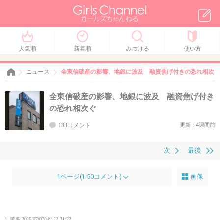
人気順
新着順
みつける
使い方
ニュース
全東信破産の影響、地銀に波及 融資焦げ付きの恐れ相次ぐ
全東信破産の影響、地銀に波及 融資焦げ付き
の恐れ相次ぐ
183コメント
更新：4週間前
次
最後
1ページ(1-50コメント)
画像
1. 匿名
2026/07/07(火) 22:31:22