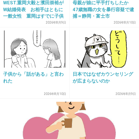
銀行が回収できませんでした
WEST.重岡大毅と濱田崇裕が
母親が娘に平手打ちしたか
銀行の利用者の皆様への利息引き下げや手数料値上げなど
W結婚発表 お相手はともに
47歳無職の女を暴行容疑で逮
で補填します
一般女性 重岡はすでに子供
捕＝静岡・富士市
も「尊い」
2026年8月9日
2026年8月10日
って事になるの？
3件の返信
+15
-18
子供から「話がある」と言わ
日本ではなぜカウンセリング
れた
が広まらないのか
25. 匿名
2026/07/07(火) 22:43:00
>>19
2026年8月10日
2026年8月9日
なのに移民〜移民〜ってアホかよ
2件の返信
+48
-5