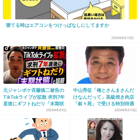
18. 匿名
2026/07/07(火) 22:38:10
この会社のことがよく分かってないんだけど、拓銀破綻くらいのインパクトだ
寝てる時はエアコンをつけっぱなしにしてますか
ったりするの？
2026年8月10日
1件の返信
+3
-23
19. 匿名
2026/07/07(火) 22:38:22
物価高で倒産が増える
元ジャンポケ斉藤慎二被告の
中山秀征「俺とさんまさんだ
AIに仕事をとられる
TikTokライブが拡散 求刑7年
けなんだって」高級焼き肉店
直後にギフトねだり「末期状
「叙々苑」で受ける特別待遇
働ける数が減る
暇に耐えれない人が多いから精神的に病む人が増える
態」と話題
を告白
2026年8月9日
2026年8月10日
4件の返信
+8
-28