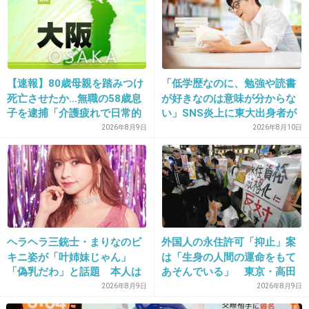
とうとう景気後退局面の兆しがきたね
3件の返信
+27
-31
【速報】80歳母親を踏みつけ
「低学歴なのに、勉強や読書
死亡させたか…無職の58歳息
が好きなのは意味が分からな
子を逮捕「介護疲れで日常的
い」SNS炎上に東大出身者が
に暴行」肋骨８本折れ体には
反応。「高学歴＝地頭もい
14. 匿名
2026/07/07(火) 22:36:06
2026年8月9日
2026年8月10日
多数の痕 大阪・岬町
い」という認識が間違ってい
なんとかショックって名前つくな、これ
るワケ
1件の返信
+16
-24
ヘラヘラ三銃士・まりなのビ
外国人の永住許可「抑止」案
キニ姿が「叶姉妹じゃん」
は「生身の人間の運命をもて
15. 匿名
2026/07/07(火) 22:36:09
「偽乳だわ」と話題 本人は
あそんでいる」 東京・高田
信用金庫は大丈夫だよね？
「胸は加工はしてないの
馬場で反対アピール
2026年8月9日
2026年8月9日
で…」