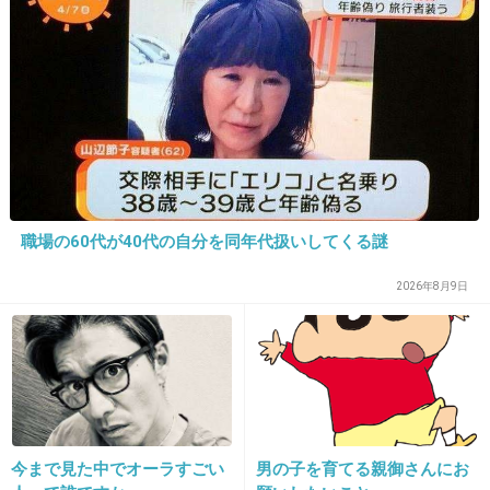
1件の返信
+12
-18
職場の60代が40代の自分を同年代扱いしてくる謎
2026年8月9日
16. 匿名
2026/07/07(火) 22:36:51
飲み屋さんだけでなく美容院も利用してる所が
多いってヤフコメに書いてあった。
現金で払ってあげるのが良いらしい。
3件の返信
今まで見た中でオーラすごい
男の子を育てる親御さんにお