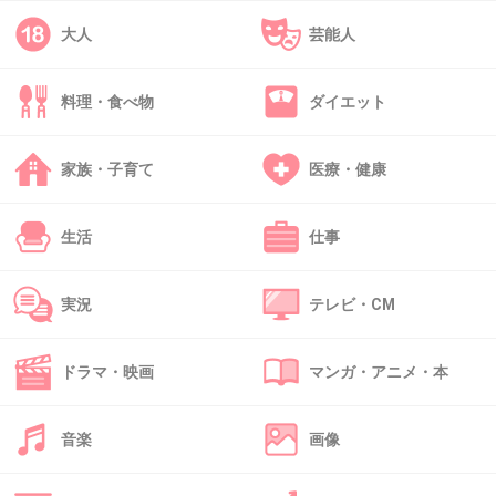
でも1の記事だけ読めばわかる話なのに、何も
大人
芸能人
読まないで銀行の口座がやばいの？とか言って
る人も多くて何とも
料理・食べ物
ダイエット
+31
-6
家族・子育て
医療・健康
39. 匿名
2026/07/07(火) 22:51:29
生活
仕事
>>9
キャッシュレスが増えると現金化するまでに時
実況
テレビ・CM
間がかかるようになるからキャッシュフローを
悪化させない為に、早めに現金化するサービス
ドラマ・映画
マンガ・アニメ・本
が必要になるんだよね。
音楽
画像
特に小規模な事業者だと。