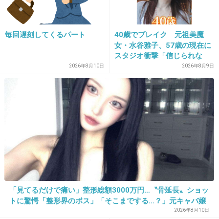
20. 匿名
2026/07/07(火) 22:39:12
毎回遅刻してくるパート
40歳でブレイク 元祖美魔
女・水谷雅子、57歳の現在に
>>16
スタジオ衝撃「信じられな
国はキャッシュレスをゴリ押しするけど、それ
い」「やっぱすごいね」
2026年8月10日
2026年8月9日
だと手数料分売り上げが減っちゃうから現金が
いいだろうね
3件の返信
+171
-3
21. 匿名
2026/07/07(火) 22:39:25
「見てるだけで痛い」整形総額3000万円…〝骨延長〟ショッ
>>16
トに驚愕「整形界のボス」「そこまでする…？」元キャバ嬢
まさに今朝美容室からLINEがきてた。
まおちゃる
2026年8月10日