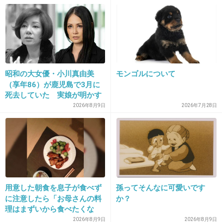
しばらくはカード以外の支払いでお願いします
って。いつもより早い時間帯に通知がきたから
何事かと思ったらこの件だった。
+120
-3
昭和の大女優・小川真由美
モンゴルについて
（享年86）が鹿児島で3月に
死去していた 実娘が明かす
22. 匿名
2026/07/07(火) 22:40:54
「毒母」の素顔と空白の晩年
2026年8月9日
2026年7月28日
決済サービスと決済代行と金融機関の区別がつ
いていないコメントが多いあたりやっぱガルち
ゃんだわ
1件の返信
+53
-11
用意した朝食を息子が食べず
孫ってそんなに可愛いです
に注意したら「お母さんの料
か？
理はまずいから食べたくな
い」と…「まずいなら食べな
2026年8月9日
2026年8月9日