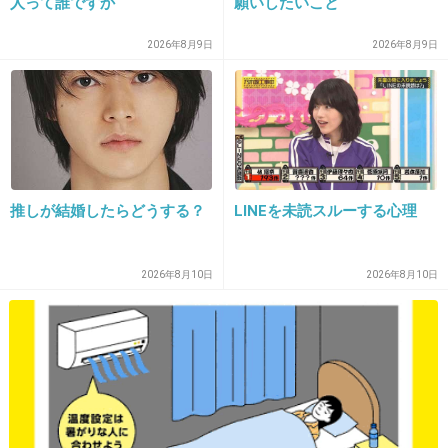
人って誰ですか
願いしたいこと
+123
-7
2026年8月9日
2026年8月9日
17. 匿名
2026/07/07(火) 22:37:30
>>1
三十三フィナンシャルグループも、子会社の三
十三銀行（三重県四日市市）が５０億円融資し
推しが結婚したらどうする？
LINEを未読スルーする心理
ており、うち約２７億円を引き当て処理する。
このほか、新潟県が地盤の大光銀行が１５億
2026年8月10日
2026年8月10日
円、高知銀行が１２億円、島根銀行が８億円の
全東信向け融資に焦げ付きの恐れがあると相次
ぎ公表した。
+62
-0