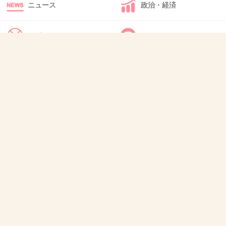
1件の返信
ニュース
政治・経済
+84
-0
スポーツ
IT・インターネット
40. 匿名
2026/07/07(火) 22:51:56
犬・猫・動物
質問・雑談
>>11
取り付け騒ぎだよね
本当に具体的に何かしたら犯罪になるんじゃな
いの？
1件の返信
+52
-0
41. 匿名
2026/07/07(火) 22:52:11