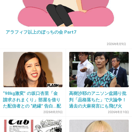
26. 匿名
2026/07/07(火) 22:43:03
>>3
アラフィフ以上のぼっちの会 Part7
銀行と決済業者の区別もつかないのか
あんた酔っ払い過ぎだよ
2026年8月9日
+64
-3
27. 匿名
2026/07/07(火) 22:43:05
>>16
“98kg激変” の坂口杏里「金
高樹沙耶のアニソン盆踊り批
そもそもここの決済代行利用してる時点で資金
請求されまくり」部屋を借り
判「品格落ちた」で大論争！
た配信者との “絶縁” 告白…配
過去の大麻発言にも飛び火
繰りがやばい証だからそんな店行かないほうが
信者側は「逃げられた」荷物
2026年8月9日
2026年8月10日
いい
放置に怒り心頭
まともな店はリクルートとか楽天とかJCBの端