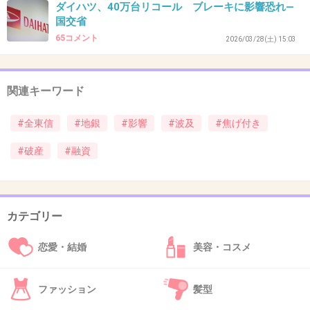
ダイハツ、40万台リコール ブレーキに影響恐れ―
国交省
65コメント
2026/03/28(土) 15:03
37. 匿名
2026/07/07(火) 22:50:34
米国の銀行は一年くらい前から中規模の銀行が倒産してて
問題になってたからやっと日本にも来たかって思ってる
関連キーワード
+10
-7
#全東信
#地銀
#影響
#波及
#焦げ付き
#破産
#融資
38. 匿名
2026/07/07(火) 22:51:02
>>32
横、普通に生活してるとイオンやヨーカドーや
カテゴリー
チェーン店以外に行く機会少ないし、美容院や
恋愛・結婚
美容・コスメ
カフェに行ったとこで決済代行の話なんかしな
いからね
ファッション
髪型