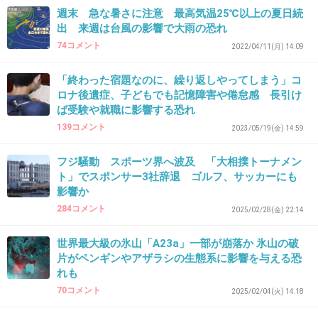
週末 急な暑さに注意 最高気温25℃以上の夏日続
+16
-1
出 来週は台風の影響で大雨の恐れ
74コメント
2022/04/11(月) 14:09
35. 匿名
2026/07/07(火) 22:47:53
「終わった宿題なのに、繰り返しやってしまう」コ
ロナ後遺症、子どもでも記憶障害や倦怠感 長引け
>>28
ば受験や就職に影響する恐れ
提携した地銀が引き受けるんじゃないのかな…
139コメント
2023/05/19(金) 14:59
だから余計にまずい方向にいってるんだと思う
外資系なら飛んでただろうけど
フジ騒動 スポーツ界へ波及 「大相撲トーナメン
ト」でスポンサー3社辞退 ゴルフ、サッカーにも
+26
-1
影響か
284コメント
2025/02/28(金) 22:14
世界最大級の氷山「A23a」一部が崩落か 氷山の破
36. 匿名
2026/07/07(火) 22:49:46
片がペンギンやアザラシの生態系に影響を与える恐
頭が悪くてよくわからん
れも
70コメント
2025/02/04(火) 14:18
+63
-4