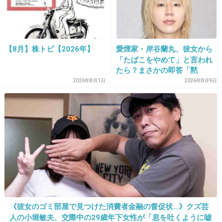
末使ってる
5件の返信
+139
-8
【8月】株トピ【2026年】
愛煙家・岸谷蘭丸、彼女から
「たばこをやめて」と言われ
たら？まさかの即答「黙
れ！」
2026年8月1日
2026年8月9日
28. 匿名
2026/07/07(火) 22:43:12
支払われなくてお店の倒産ありえる？
1件の返信
+34
-0
29. 匿名
2026/07/07(火) 22:43:58
>>10
《彼女のゴミ部屋で見つけた消費者金融の督促状…》クズ芸
人の小堀敏夫、交際中の29歳年下女性が「息を吐くように嘘
直接は関係ないけど、周りで個人のお店がクレ