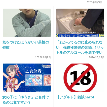
をつく…」『ザ・ノンフィクション』で語られなかった2人の
2026年8月9日
カ決済が出来なくなったり、資金繰りが悪くて
本音を直撃
潰れちゃうお店が出るかもね。
1件の返信
+88
-0
気をつけたほうがいい男性の
「わかってるのに止められな
特徴
い」強迫性障害の苦悩…1リッ
トルのアルコールを週で使い
30. 匿名
2026/07/07(火) 22:44:35
切る当事者「生きてるのが辛
2026年8月9日
2026年8月9日
いと思うこともある」
>>2
いいだろ
コンプラ違反する決済会社なんて潰れて当然だ
ろ
+36
-1
女の子に「ゆうき」と名付け
【アダルト】雑談part4
るのは変ですか？