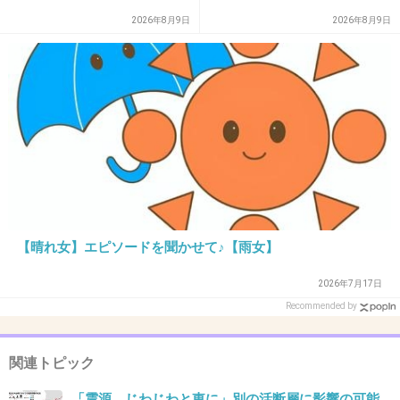
2026年8月9日
2026年8月9日
31. 匿名
2026/07/07(火) 22:44:37
リーマンの小規模ってこと？
1件の返信
+1
-15
32. 匿名
2026/07/07(火) 22:45:46
>>22
【晴れ女】エピソードを聞かせて♪【雨女】
決済代行サービスは普通に生活していると関わ
らない業種だから、ある程度は仕方ないと思う
2026年7月17日
よ。
Recommended by
キャッシュレス決済の拡大がお店にとってはリ
関連トピック
スクなんだって、消費者が知るきっかけになら
「震源、じわじわと東に」別の活断層に影響の可能