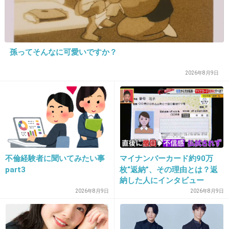
>>1
怒られた内容によるけど、本当最近って自分は
悪くないもん！という他責思考のバカが多いよ
ね。
孫ってそんなに可愛いですか？
+97
-2
2026年8月9日
24. 匿名
2026/06/03(水) 21:04:20
Z世代だなぁと思ったら身分証パクって豪遊か
芯からの極悪人だったね
不倫経験者に聞いてみたい事
マイナンバーカード約90万
+85
-0
part3
枚“返納”、その理由とは？返
納した人にインタビュー
2026年8月9日
2026年8月9日
25. 匿名
2026/06/03(水) 21:04:22
サイコパス感すごい