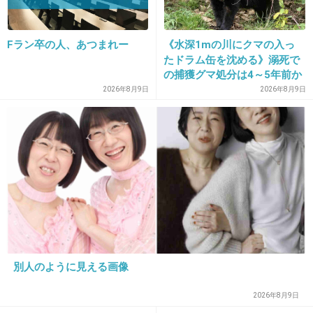
>>13
サイコパス
Fラン卒の人、あつまれー
《水深1mの川にクマの入っ
+12
-1
たドラム缶を沈める》溺死で
の捕獲グマ処分は4～5年前か
ら 「先人の経験から時間を
2026年8月9日
2026年8月9日
決めていた」「溺死だけがフ
ォーカスされ困惑」と町の担
当者
16. 匿名
2026/06/03(水) 21:03:09
26歳が26歳上司を刺したのか
+58
-0
別人のように見える画像
2026年8月9日