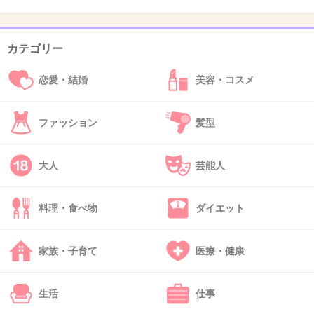
45. 匿名
2026/06/03(水) 21:08:21
カテゴリー
前も同級生の上司を殺してって事件あった気がしたけど
これがその事件だったかな？
恋愛・結婚
美容・コスメ
1件の返信
ファッション
髪型
+6
-1
大人
芸能人
46. 匿名
2026/06/03(水) 21:08:21
料理・食べ物
ダイエット
>>5
クズすぎて滅！
家族・子育て
医療・健康
+5
-2
生活
仕事
47. 匿名
2026/06/03(水) 21:08:36