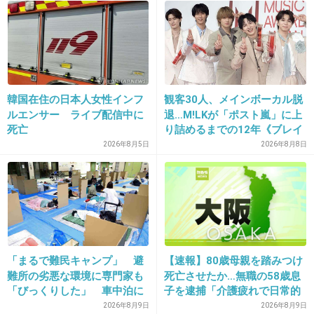
17. 匿名
2026/06/03(水) 21:03:16
>>4
こんなもん強盗殺人と変わらんよね
是非無期懲役以上でお願いしたい
韓国在住の日本人女性インフ
観客30人、メインボーカル脱
1件の返信
ルエンサー ライブ配信中に
退…M!LKが「ポスト嵐」に上
死亡
り詰めるまでの12年《ブレイ
+247
-0
ク秘話》
2026年8月5日
2026年8月8日
18. 匿名
2026/06/03(水) 21:03:28
若手の指導なんてしたくない
+19
-1
「まるで難民キャンプ」 避
【速報】80歳母親を踏みつけ
難所の劣悪な環境に専門家も
死亡させたか…無職の58歳息
「びっくりした」 車中泊に
子を逮捕「介護疲れで日常的
19. 匿名
2026/06/03(水) 21:03:33
もリスクが 「熱したフライ
に暴行」肋骨８本折れ体には
2026年8月9日
2026年8月9日