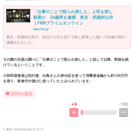
「仕事のことで怒られ刺した」上司を刺し
殺害か 26歳男を逮捕 東京・武蔵村山市
｜FNNプライムオンライン
www.fnn.jp
東京・武蔵村山市で、会社の上司を包丁で刺し殺害した疑いで26歳の男が
逮捕されました。
その際の任意の調べに「仕事のことで怒られ刺した」と話して以降、黙秘を続
けているということです。
小和田容疑者は犯行後、白鳥さんの身分証を使って消費者金融から約100万円
を借り、飲食代や遊びに使っていたとみられています。
22件の返信
+9
-192
2. 匿名
2026/06/03(水) 21:01:31