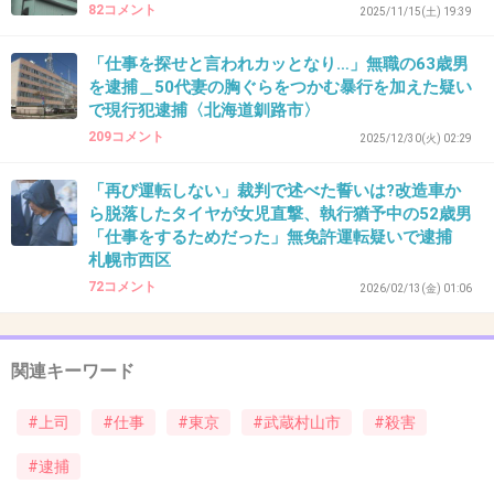
82コメント
2025/11/15(土) 19:39
>>1
刃物持ち歩いてるやつ多すぎだろ
「仕事を探せと言われカッとなり…」無職の63歳男
を逮捕＿50代妻の胸ぐらをつかむ暴行を加えた疑い
+8
-1
で現行犯逮捕〈北海道釧路市〉
209コメント
2025/12/30(火) 02:29
43. 匿名
2026/06/03(水) 21:08:00
「再び運転しない」裁判で述べた誓いは?改造車か
ら脱落したタイヤが女児直撃、執行猶予中の52歳男
>>29
「仕事をするためだった」無免許運転疑いで逮捕
六四天安門事件
札幌市西区
72コメント
+3
-0
2026/02/13(金) 01:06
関連キーワード
44. 匿名
2026/06/03(水) 21:08:09
シャバに戻しちゃいけないタイプ
#上司
#仕事
#東京
#武蔵村山市
#殺害
+6
-0
#逮捕