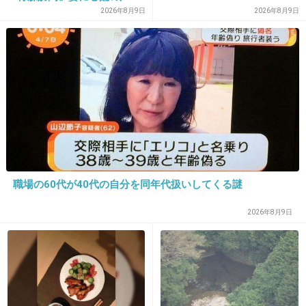
続々「脂肪のない感じが痛ま
2026年8月9日
2026年8月9日
まず日本人は人前で部下を叱るのをやめるべき
しい」「無理せずに」
いろんな外国人からおかしいと指摘されている
よ
海外駐在の日本人社員も現地採用の人にやらか
してパワハラで訴えられているわ
3件の返信
+15
-4
職場の60代が40代の自分を同年代扱いしてくる謎
2026年8月9日
30. 匿名
2026/06/03(水) 21:06:40
>>4
怒られたから、は多分ホントの理由ではないよ
ね〜