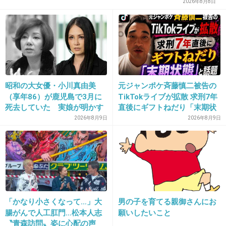
2026年8月8日
て
1件の返信
+5
-4
昭和の大女優・小川真由美
元ジャンポケ斉藤慎二被告の
28. 匿名
2026/06/03(水) 21:06:29
（享年86）が鹿児島で3月に
TikTokライブが拡散 求刑7年
死去していた 実娘が明かす
直後にギフトねだり「末期状
>>6
「毒母」の素顔と空白の晩年
態」と話題
2026年8月9日
2026年8月9日
部下いうても同い年だよねこれ
どういう仕事なんだ
3件の返信
+35
-3
「かなり小さくなって…」大
男の子を育てる親御さんにお
腸がんで人工肛門…松本人志
願いしたいこと
〝青森訪問〟姿に心配の声
29. 匿名
2026/06/03(水) 21:06:30