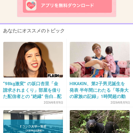
殺した後すんなりそれできるって、ヤバいやつ
じゃん
あなたにオススメのトピック
1件の返信
+160
-1
14. 匿名
2026/06/03(水) 21:02:56
他人の身分証で金貸した消費者金融もクズ
“98kg激変” の坂口杏里「金
HIKAKIN、第2子男児誕生を
どこの会社よ
請求されまくり」部屋を借り
発表 半年間にわたる「等身大
た配信者との “絶縁” 告白…配
の家族の記録」1時間超の動
+85
-3
信者側は「逃げられた」荷物
画とともに感謝伝える
2026年8月9日
2026年8月9日
放置に怒り心頭
15. 匿名
2026/06/03(水) 21:03:06