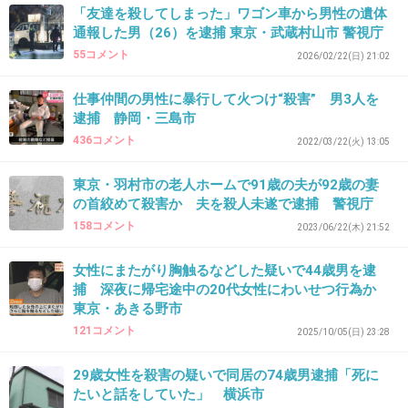
「友達を殺してしまった」ワゴン車から男性の遺体
通報した男（26）を逮捕 東京・武蔵村山市 警視庁
40. 匿名
2026/06/03(水) 21:07:19
55コメント
2026/02/22(日) 21:02
>>6
違うよ、同級生で同居してたんだよ。
仕事仲間の男性に暴行して火つけ“殺害” 男3人を
逮捕 静岡・三島市
+10
-1
436コメント
2022/03/22(火) 13:05
東京・羽村市の老人ホームで91歳の夫が92歳の妻
の首絞めて殺害か 夫を殺人未遂で逮捕 警視庁
41. 匿名
2026/06/03(水) 21:07:38
158コメント
2023/06/22(木) 21:52
>>30
罪を軽くするためなのかと勘繰ってしまうよ
女性にまたがり胸触るなどした疑いで44歳男を逮
ね。
捕 深夜に帰宅途中の20代女性にわいせつ行為か
東京・あきる野市
+30
-0
121コメント
2025/10/05(日) 23:28
29歳女性を殺害の疑いで同居の74歳男逮捕「死に
たいと話をしていた」 横浜市
42. 匿名
2026/06/03(水) 21:07:57