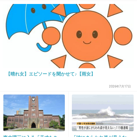
パンに飛び込むようなもの」
多数の痕 大阪・岬町
職場に包丁を持って行くんだね
包丁は職場じゃなく台所で使うものなんだよ
2件の返信
+50
-0
20. 匿名
2026/06/03(水) 21:03:48
【晴れ女】エピソードを聞かせて♪【雨女】
お金借りたりしたら足がつくことは考えに至ら
んのかね…まぁ理性がないようだからそもそも
2026年7月17日
なわけだけど
+20
-0
21. 匿名
2026/06/03(水) 21:04:03