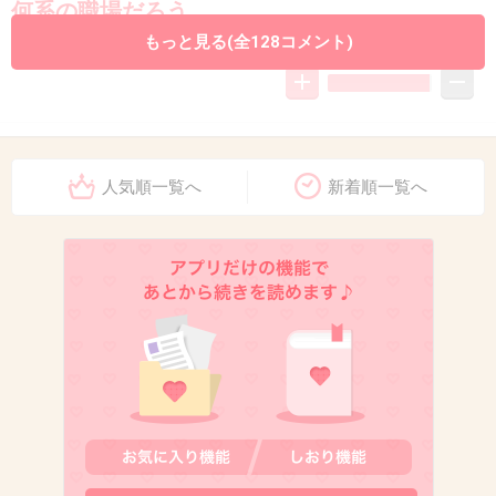
何系の職場だろう
もっと見る(全128コメント)
+62
-0
12. 匿名
2026/06/03(水) 21:02:48
借金踏み倒して逆ギレして殺したのでは…
人気順一覧へ
新着順一覧へ
ただ憎いだけの相手殺さないし、その人の身分
証で借金とかしないよね普通…
というかやり方手慣れてるし、単なる借金じゃ
なくて身分証盗んで勝手に借金してたとかじ
ゃ…
+149
-1
13. 匿名
2026/06/03(水) 21:02:53