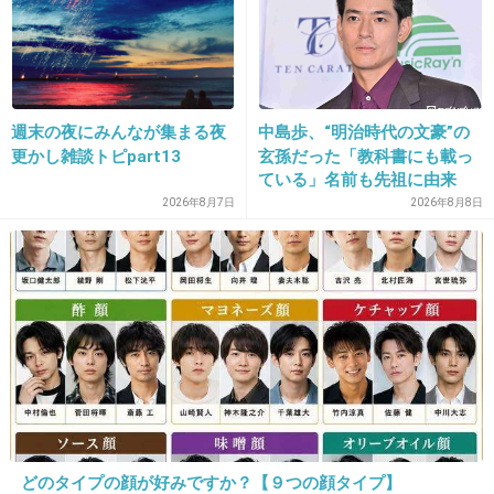
35. 匿名
2026/06/03(水) 21:07:05
強盗殺人だから死刑だね。
週末の夜にみんなが集まる夜
中島歩、“明治時代の文豪”の
更かし雑談トピpart13
玄孫だった「教科書にも載っ
+13
-0
ている」名前も先祖に由来
2026年8月7日
2026年8月8日
36. 匿名
2026/06/03(水) 21:07:06
>>1
やっぱり叱られ慣れてないから忍耐力ないの？
+3
-3
37. 匿名
2026/06/03(水) 21:07:07
>>22
どのタイプの顔が好みですか？【９つの顔タイプ】