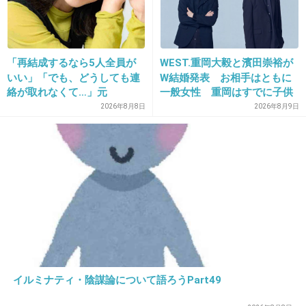
+12
-1
「再結成するなら5人全員が
WEST.重岡大毅と濱田崇裕が
いい」「でも、どうしても連
W結婚発表 お相手はともに
26. 匿名
2026/06/03(水) 21:04:30
絡が取れなくて…」元
一般女性 重岡はすでに子供
>>2
ZONE・MIZUHO（38）が明
も「尊い」
2026年8月8日
2026年8月9日
陰湿嫌がらせのクソデブオツボネには
かす「19年ぶりに芸能界復
しね。苦しんでしね。脂肪に溺れてしね。と思うけど殺す
帰」した本当の理由
のはなあ
1件の返信
+10
-12
27. 匿名
2026/06/03(水) 21:06:19
イルミナティ・陰謀論について語ろうPart49
>>26
そういう場合には、高カロリーの差し入れをすると良いっ