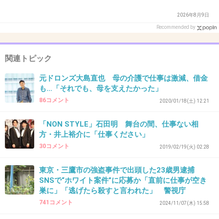
殺害後に殺した人の身分証使って借金して豪遊だよ
2026年8月9日
+7
-0
Recommended by
関連トピック
38. 匿名
2026/06/03(水) 21:07:09
元ドロンズ大島直也 母の介護で仕事は激減、借金
>>19
も…「それでも、母を支えたかった」
刺したのは被害者の自宅
86コメント
2020/01/18(土) 12:21
+9
-0
「NON STYLE」石田明 舞台の間、仕事ない相
方・井上裕介に「仕事ください」
30コメント
2019/02/19(火) 02:28
39. 匿名
2026/06/03(水) 21:07:15
>>28
東京・三鷹市の強盗事件で出頭した23歳男逮捕
SNSで“ホワイト案件”に応募か「直前に仕事が空き
上司や部下に年齢は関係ないよ
巣に」「逃げたら殺すと言われた」 警視庁
+22
-0
741コメント
2024/11/07(木) 15:58