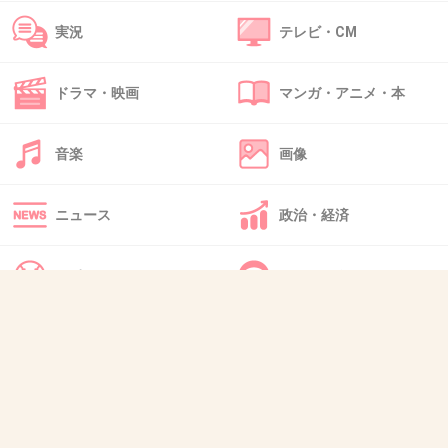
実況
テレビ・CM
>>1
本当の目的は金だよね？
どっちにしろクズじゃん
ドラマ・映画
マンガ・アニメ・本
+18
-0
音楽
画像
ニュース
政治・経済
48. 匿名
2026/06/03(水) 21:09:02
>>1
犯人
スポーツ
IT・インターネット
犬・猫・動物
質問・雑談
出典：portal.st-img.jp
3件の返信
+2
-21