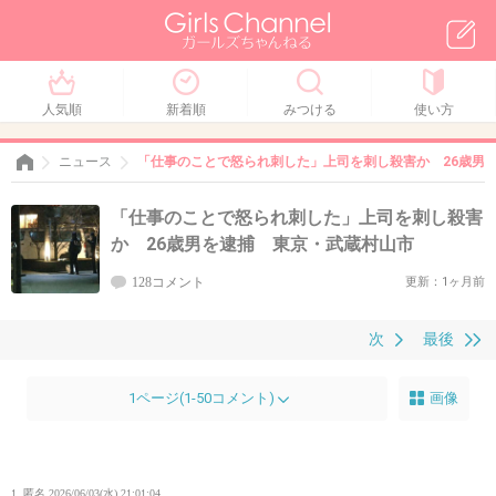
人気順
新着順
みつける
使い方
ニュース
「仕事のことで怒られ刺した」上司を刺し殺害か 26歳男
「仕事のことで怒られ刺した」上司を刺し殺害
か 26歳男を逮捕 東京・武蔵村山市
128コメント
更新：1ヶ月前
次
最後
1ページ(1-50コメント)
画像
1. 匿名
2026/06/03(水) 21:01:04