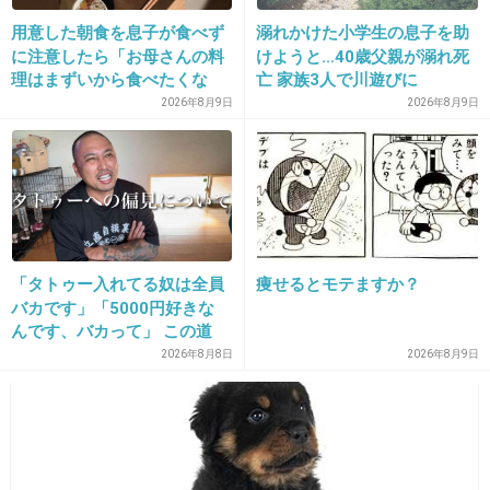
1件の返信
用意した朝食を息子が食べず
溺れかけた小学生の息子を助
に注意したら「お母さんの料
けようと…40歳父親が溺れ死
+83
-0
理はまずいから食べたくな
亡 家族3人で川遊びに
い」と…「まずいなら食べな
2026年8月9日
2026年8月9日
くていい。今後は自分で食事
を用意しなさい。お金は渡
31. 匿名
2026/06/03(水) 21:06:45
す」と言った話が議論に
仕事で怒ると殺される時代
+5
-2
「タトゥー入れてる奴は全員
痩せるとモテますか？
バカです」「5000円好きな
32. 匿名
2026/06/03(水) 21:06:46
んです、バカって」 この道
23年の彫り師YouTuberの動
ガッツリ盗んでるし強盗致死にならんかな
2026年8月8日
2026年8月9日
画が話題
+23
-0