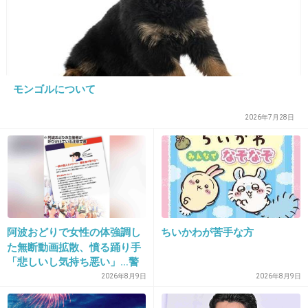
33. 匿名
2026/06/03(水) 21:06:48
>>10
上司も犯人も26歳って
何系統の会社だったんだろう
モンゴルについて
1件の返信
2026年7月28日
+27
-0
34. 匿名
2026/06/03(水) 21:06:57
刺して◯して消費者金融で金借りて豪遊して…
って普通の人間ならどこかで躊躇するような行
阿波おどりで女性の体強調し
ちいかわが苦手な方
た無断動画拡散、憤る踊り手
動、なんもブレーキかからないあたり初めてじ
「悲しいし気持ち悪い」…警
ゃ無さそうだけど
察への相談も検討
2026年8月9日
2026年8月9日
+10
-0