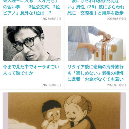
東大理三に入る「天才たち」
「波にさらわれ姿が見えな
夜系かAV系の仕事だろな
の習い事 「3位公文式、2位
い」男性（38）波にさらわれ
ピアノ」意外な1位は…？
死亡 交際相手と海岸を散歩
1件の返信
「3つぐらいの習い事は当た
中 当時は波浪注意報 千葉・
2026年8月9日
2026年8月9日
り前、4つ以上の家庭も多
いすみ市
+1
-6
数」
22. 匿名
2026/06/03(水) 21:04:15
他人の身分証で借金して挙句に殺害ってなにそ
今まで見た中でオーラすごい
リタイア後に念願の海外旅行
れ。日本人成り済ましかなんかなの。
人って誰ですか
も「楽しめない」老後の後悔
に反響「お金がなくても若い
うちに？」50代以上の切実な
1件の返信
2026年8月9日
2026年8月9日
声
+13
-3
23. 匿名
2026/06/03(水) 21:04:20