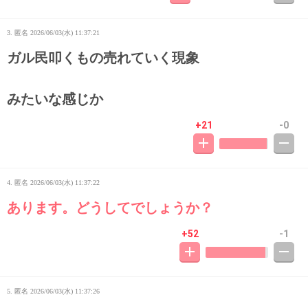
3. 匿名
2026/06/03(水) 11:37:21
ガル民叩くもの売れていく現象
みたいな感じか
+21
-0
4. 匿名
2026/06/03(水) 11:37:22
あります。どうしてでしょうか？
+52
-1
5. 匿名
2026/06/03(水) 11:37:26