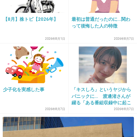
19. 匿名
2026/06/03(水) 11:40:08
>>1
【8月】株トピ【2026年】
最初は普通だったのに…関わ
ただの独占欲じゃなくて？
って後悔した人の特徴
+10
-2
2026年8月1日
2026年8月7日
20. 匿名
2026/06/03(水) 11:40:41
私の友達にそういう子いる
売れたら、次の推しを探しに行く
少子化を実感した事
「キスしろ」というヤジから
パニックに… 渡邊渚さんが
凄いのが、歴代推してきた人たちがちゃんと有
綴る「ある番組収録中に起こ
名になること
ったフラッシュバック」
2026年8月7日
2026年8月7日
紅白までたどり着いてるのが多い
1件の返信