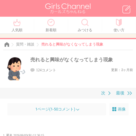
人気順
新着順
みつける
使い方
質問・雑談
売れると興味がなくなってしまう現象
売れると興味がなくなってしまう現象
124コメント
更新：2ヶ月前
次
最後
1ページ(1-50コメント)
画像
1. 匿名
2026/06/03(水) 11:36:15