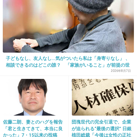
+12
-1
32. 匿名
2026/06/03(水) 11:44:27
ワシが育てたって気持ちになるタイプも居るよ
ね
子どもなし、友人なし…気がついたら私は「身寄りなし」 、
売れてからあいつらは変わってしまった…
相談できるのはどこの誰？ 「家族がいること」が前提の世
となるパターンもあるわけか
の中、でも孤立は誰にでも起きる
2026年8月7日
音楽だと方向が変わって行くからあるあるだけ
ど
+16
-0
佐藤二朗、妻とのハグを報告
団塊世代の完全引退で、企業
33. 匿名
2026/06/03(水) 11:44:34
「君と生きてきて、本当に良
が迫られる“最後の選択” 日銀
かった」7・15以来の投稿
植田総裁「今後は女性の正社