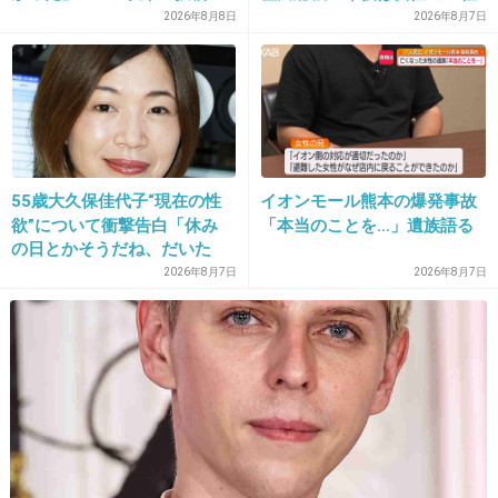
>>1
「文〇砲より遥かに威力は弱
員化と外国人の人材活用が
2026年8月8日
2026年8月7日
過疎ってた時のサンリオピューロランドが好き
いが…」
鍵」
だったので、企業努力の結果なんだろうけど、
混んでくると前みたいに簡単にキャラクターに
会えなくなったり、レストランの席が取れなか
ったり、開園待ちとか課金必須になってきて、
55歳大久保佳代子“現在の性
イオンモール熊本の爆発事故
頑張らないと楽しめなくなってきたから足が遠
欲”について衝撃告白「休み
「本当のことを…」遺族語る
のいてしまった。
の日とかそうだね、だいた
い…」
2026年8月7日
2026年8月7日
+29
-0
34. 匿名
2026/06/03(水) 11:44:49
雰囲気が変わっちゃうからかな
万人受けに寄って新しい事始めたり
今までのペースで癒されてたから