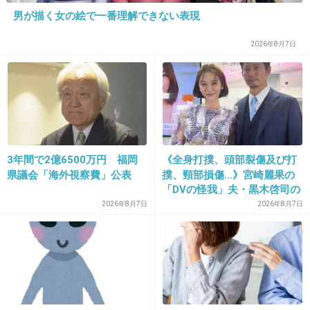
25. 匿名
2026/06/03(水) 11:41:53
男が描く女の絵で一番理解できない表現
CDを買うと聴かなくなる🎶
2026年8月7日
+5
-0
26. 匿名
2026/06/03(水) 11:42:24
>>1
ナオトインティライミとか？
3年間で2億6500万円 福岡
《全身打撲、頭部裂傷及び打
+2
-7
県議会「海外視察費」公表
撲、頸部損傷…》宮崎麗果の
「DVの怪我」夫・黒木啓司の
逮捕で始まる「夫婦の闘争」
2026年8月7日
2026年8月7日
27. 匿名
2026/06/03(水) 11:42:32
分かる！
藤井風がそうだった
YouTuberだった頃が好きで