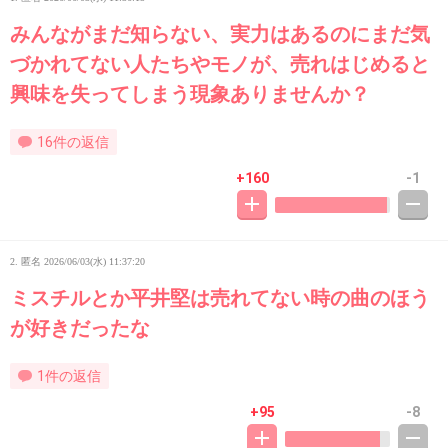
みんながまだ知らない、実力はあるのにまだ気
づかれてない人たちやモノが、売れはじめると
興味を失ってしまう現象ありませんか？
16件の返信
+160
-1
2. 匿名
2026/06/03(水) 11:37:20
ミスチルとか平井堅は売れてない時の曲のほう
が好きだったな
1件の返信
+95
-8