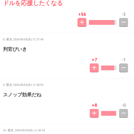
ドルを応援したくなる
+56
-3
8. 匿名
2026/06/03(水) 11:37:40
判官びいき
+7
-1
9. 匿名
2026/06/03(水) 11:38:03
スノッブ効果だね
+8
-0
10. 匿名
2026/06/03(水) 11:38:18