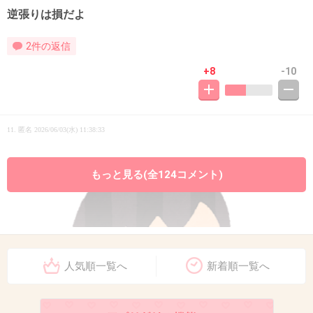
逆張りは損だよ
2件の返信
+8
-10
11. 匿名
2026/06/03(水) 11:38:33
もっと見る(全124コメント)
人気順一覧へ
新着順一覧へ