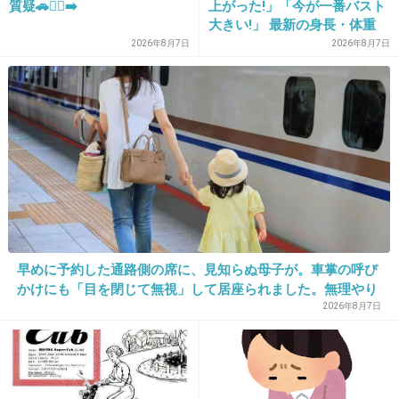
質疑🚗🏃‍♀️‍➡️
上がった!」「今が一番バスト
+52
-0
大きい!」 最新の身長・体重
も報告
2026年8月7日
2026年8月7日
17. 匿名
2026/06/03(水) 11:39:29
粘着質の捻くれた古参よりそういう方が全然い
いね
+16
-0
18. 匿名
2026/06/03(水) 11:39:52
早めに予約した通路側の席に、見知らぬ母子が。車掌の呼び
私もドームに立てたら降りてるな
かけにも「目を閉じて無視」して居座られました。無理やり
奪われた席は、結局“やったもん勝ち”になってしまうのでし
なんか全てが遠くなる
2026年8月7日
ょうか？
+25
-2