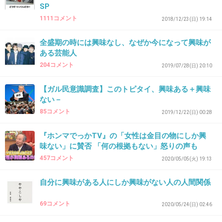
38. 匿名
2026/06/03(水) 11:48:30
SP
1111コメント
>>12
2018/12/23(日) 19:14
これすごくわかる
全盛期の時には興味なし、なぜか今になって興味が
私は好きなアーティストとはいえ、大好きな曲
ある芸能人
からそんな興味ない曲までグラデーションがあ
204コメント
2019/07/28(日) 20:10
って
【ガル民意識調査】このトピタイ、興味ある＋興味
その人達がメジャーデビューやタイアップする
ない－
にあたって“そんな興味ない”の方向が強化され
85コメント
2019/12/22(日) 00:28
ることが多い
『ホンマでっかTV』の「女性は金目の物にしか興
たぶんそっちのが一般的に売れ線なんだろう…
味ない」に賛否 「何の根拠もない」怒りの声も
あとそうなると本当にもう私が応援しなくても
457コメント
2020/05/05(火) 19:13
大丈夫そうだからいいやって感覚になる
そして「昔好きだったアーティスト」の枠に入
自分に興味がある人にしか興味がない人の人間関係
ってしまう
69コメント
2020/05/24(日) 02:46
+41
-0