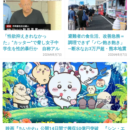
14. 匿名
2026/06/03(水) 11:39:13
エバースのライブめっちゃ行ってたのに行かな
くなっちゃった
「性欲抑えきれなかっ
避難者の食生活、改善急務＝
そもそもチケット取れない
た」“カッター”で脅し女子中
調理できず「パン飽き飽き」
学生を性的暴行か 自称アル
―断水なお3万戸超・熊本地震
でもたまにラジオ聞くと本人達はそんな変わっ
バイトの56歳男を逮捕 千葉
2026年8月7日
2026年8月7日
てないから安心する
+22
-1
15. 匿名
2026/06/03(水) 11:39:22
めちゃくちゃある。
周りに「ガル子はあの人たちが売れる前から追
っかけてたもんね～」みたいなこと言われるけ
映画『ちいかわ』公開14日間で興収50億円突破 『シン・エ