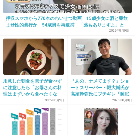
ペットお迎えしたいけど、寿命長いやつはやめ
ておくかな‥
押収スマホから770本のわいせつ動画 15歳少女に酒と薬飲
ハムスターとか最後までお世話できるやつなら
ませ性的暴行か 54歳男を再逮捕 「薬もありますよ」と
考えるけど
SNSで誘い出し
2026年8月9日
+71
-2
28. 匿名
2026/06/02(火) 14:34:54
用意した朝食を息子が食べず
「あの、ナメてます？」ショ
>>1
に注意したら「お母さんの料
ートスリーパー・堀大輔氏が
最後に色んな手続きを頼むことになる親族には10年かけて
理はまずいから食べたくな
高須幹弥氏にブチギレ「睡眠
その費用を少しずつ贈与する
い」と…「まずいなら食べな
不足の人＝キレやすい」SNS
2026年8月9日
2026年8月8日
くていい。今後は自分で食事
で物議
そして残りの貯金を使い切る
を用意しなさい。お金は渡
+8
-1
す」と言った話が議論に