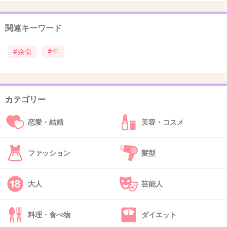
関連キーワード
40. 匿名
2026/06/02(火) 14:38:33
わがままに生きる
#余命
#年
+7
-0
カテゴリー
41. 匿名
2026/06/02(火) 14:38:41
恋愛・結婚
美容・コスメ
>>29
病気になったりしぬときに周りの本性わかると
ファッション
髪型
言うよね
妹も露骨すぎたんだね
大人
芸能人
有難いのは事実だけど、最後は心の支えになり
たいっていう態度なら良かったけどね
料理・食べ物
ダイエット
ご存命で良かった