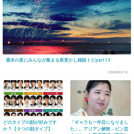
>>1
別に言われても普段と変わらないし、あっそ位の気持ちし
かしない。
+10
-12
25. 匿名
2026/06/02(火) 14:33:26
週末の夜にみんなが集まる夜更かし雑談トピpart13
>>1
2026年8月7日
独身なら、お金残す必要もないし
好きなもの食べて、行きたいところに行ってっ
て
好きなように生きる
+175
-0
どのタイプの顔が好みです
「ギャラも一年目になりまし
か？【９つの顔タイプ】
た」。アジアン解散→ピン芸