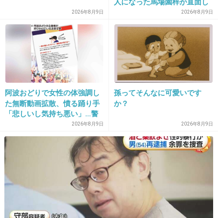
人になった馬場園梓が直面し
た現実、そして携える芸人と
26. 匿名
2026/06/02(火) 14:33:32
2026年8月9日
2026年8月9日
しての矜持
体力的に現実的じゃなかったりするから
会いたい人に会うくらいかなぁ。
あとは断捨離。
+36
-0
阿波おどりで女性の体強調し
孫ってそんなに可愛いです
た無断動画拡散、憤る踊り手
か？
「悲しいし気持ち悪い」…警
27. 匿名
2026/06/02(火) 14:34:34
察への相談も検討
2026年8月9日
2026年8月9日
>>1
体力があるうちに沢山旅行して本を読むかな‥
人間関係も厳選して本当に会って心地よい人だ
け会うし関係が悪くなければ両親とか家族との
時間を大切にすると思う