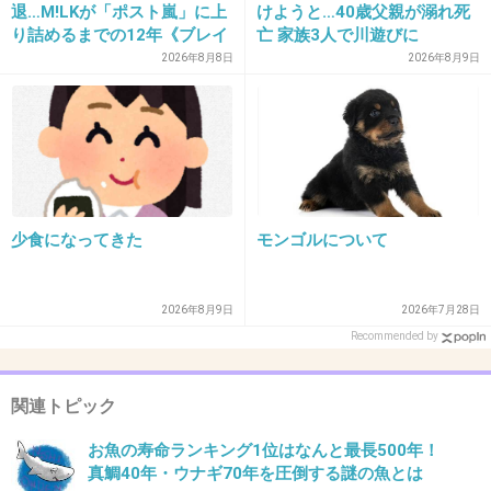
年金も払ってなかったみたい
退…M!LKが「ポスト嵐」に上
けようと…40歳父親が溺れ死
り詰めるまでの12年《ブレイ
亡 家族3人で川遊びに
+49
-0
ク秘話》
2026年8月8日
2026年8月9日
34. 匿名
2026/06/02(火) 14:36:27
数ヶ月だと焦って色々やると思うけど10年となると何をす
れば良いのか分からないから思いつくまでは断捨離して物
を増やさないようにして普段通り過ごすかな。
少食になってきた
モンゴルについて
+9
-0
2026年8月9日
2026年7月28日
Recommended by
35. 匿名
2026/06/02(火) 14:36:35
関連トピック
>>1
旅行！
お魚の寿命ランキング1位はなんと最長500年！
真鯛40年・ウナギ70年を圧倒する謎の魚とは
+13
-0