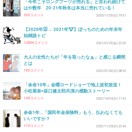
「今年こそロングブーツが売れる」と言われ続けて
はや数年 20-21年秋冬は本当に売れている！
265コメント
2020/11/29(日) 19:51
38. 匿名
2026/06/02(火) 14:37:14
【2020年🐭→ 2021年🐮】ぼっちのための年末年
>>11
始雑談トピ
2年後死ななかったらどうしたら良いの？
12886コメント
2021/01/29(金) 23:59
大人の女性たちが「年を取ったなぁ」と感じる瞬間
2件の返信
とは
+29
-0
180コメント
2022/01/02(日) 08:55
「余命10年」金曜ロードショーで地上波初放送！
小松菜奈×坂口健太郎共演の感動ストーリー
39. 匿名
2026/06/02(火) 14:37:19
148コメント
2023/10/30(月) 11:35
>>1
できることって書いてあるけど
余命1年…「国民年金保険料」もう、払わなくても
やりたいことはないのですか？
いいですか？
119コメント
2023/11/20(月) 23:46
+9
-0