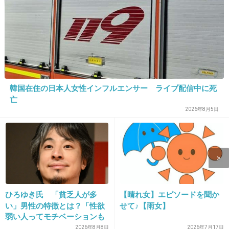
>>1
片付けして会いたい人に会っておくかな。
+183
-0
15. 匿名
2026/06/02(火) 14:32:36
韓国在住の日本人女性インフルエンサー ライブ配信中に死
10年より長く生きることも考えて無茶はしない
亡
2026年8月5日
な
投資も続けるだろうし、無駄遣いもしないと思
う
ただ、いつその日が来ても良いように遺言書は
ちゃんと用意して
部屋は片付けると思う
ひろゆき氏 「貧乏人が多
【晴れ女】エピソードを聞か
い」男性の特徴とは？「性欲
せて♪【雨女】
2件の返信
弱い人ってモチベーションも
低いので貧乏人多い」
2026年8月8日
2026年7月17日