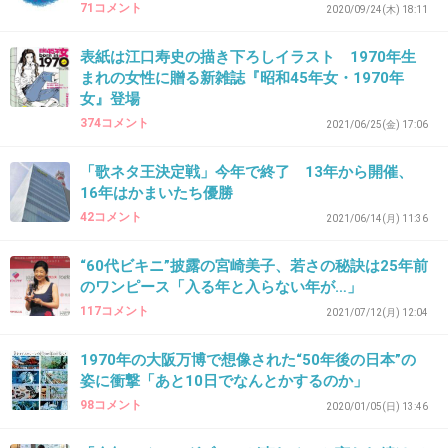
71コメント
2020/09/24(木) 18:11
表紙は江口寿史の描き下ろしイラスト 1970年生
まれの女性に贈る新雑誌『昭和45年女・1970年
36. 匿名
2026/06/02(火) 14:36:50
女』登場
とりあえず行きたいところに行くかな。体力的にはやめひ
374コメント
2021/06/25(金) 17:06
遠目のところからせめていく
+6
-0
「歌ネタ王決定戦」今年で終了 13年から開催、
16年はかまいたち優勝
42コメント
2021/06/14(月) 11:36
37. 匿名
2026/06/02(火) 14:36:52
“60代ビキニ”披露の宮崎美子、若さの秘訣は25年前
スカイダイビングしたり、イルカと泳いだり、
のワンピース「入る年と入らない年が…」
117コメント
仲良かった友人や家族にプレゼントを振る舞
2021/07/12(月) 12:04
い、夕方にはビール片手に海に沈む太陽眺めた
1970年の大阪万博で想像された“50年後の日本”の
り、エッフェル塔の前でエッフェル姉さんポー
姿に衝撃「あと10日でなんとかするのか」
ズしたり、やりたい放題する
98コメント
2020/01/05(日) 13:46
+16
-0