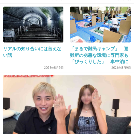
+189
-3
リアルの知り合いには言えな
「まるで難民キャンプ」 避
い話
難所の劣悪な環境に専門家も
「びっくりした」 車中泊に
もリスクが 「熱したフライ
2026年8月9日
2026年8月9日
16. 匿名
2026/06/02(火) 14:32:39
パンに飛び込むようなもの」
貯金の必要がなくなるのかぁ、ほどほどに働き
つつ遊ぶ
+47
-0
17. 匿名
2026/06/02(火) 14:32:48