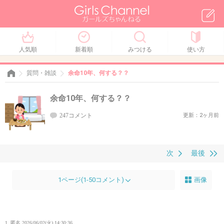
人気順
新着順
みつける
使い方
質問・雑談
余命10年、何する？？
余命10年、何する？？
247コメント
更新：2ヶ月前
次
最後
1ページ(1-50コメント)
画像
1. 匿名
2026/06/02(火) 14:30:36