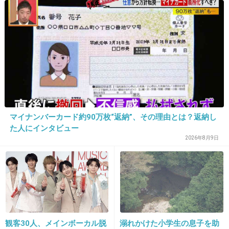
でも酷いなら入院しろ と言われるよ
何の数値が高いの？
自分も腎臓や肝臓や血糖値とかいろいろあるけ
ど
そんな余命十年なんて脅されてないな
+35
-1
マイナンバーカード約90万枚“返納”、その理由とは？返納し
た人にインタビュー
2026年8月9日
33. 匿名
2026/06/02(火) 14:36:27
万が一長生きしてしまうことないかな？
義父糖尿だし心臓悪くて40くらいから自分はは
やくしぬと言ってたらしいけど、長く入院して
たこともあるみたいだけど結局81まで生きたよ
観客30人、メインボーカル脱
溺れかけた小学生の息子を助