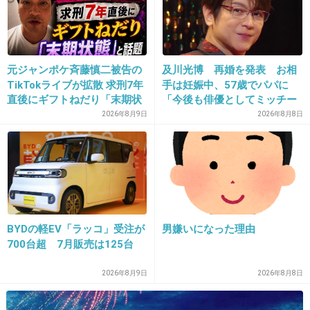
+28
-0
元ジャンポケ斉藤慎二被告の
及川光博 再婚を発表 お相
22. 匿名
2026/06/02(火) 14:33:15
TikTokライブが拡散 求刑7年
手は妊娠中、57歳でパパに
>>1
直後にギフトねだり「末期状
「今後も俳優としてミッチー
態」と話題
として精進」
2026年8月9日
2026年8月8日
10年ってアバウトすぎない？
+27
-13
23. 匿名
2026/06/02(火) 14:33:21
BYDの軽EV「ラッコ」受注が
男嫌いになった理由
700台超 7月販売は125台
+2
-0
2026年8月9日
2026年8月8日
24. 匿名
2026/06/02(火) 14:33:21