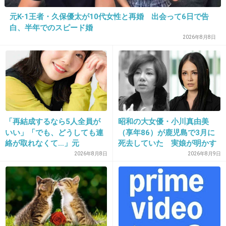
>>1
元K-1王者・久保優太が10代女性と再婚 出会って6日で告
10年あると考えよう！
白、半年でのスピード婚
私は10年あったら旅行とかしたいな！
2026年8月8日
会いたい人に会いに行きたい！
+184
-0
18. 匿名
2026/06/02(火) 14:32:59
「再結成するなら5人全員が
昭和の大女優・小川真由美
旅行
いい」「でも、どうしても連
（享年86）が鹿児島で3月に
海外は気力体力的に無理なので、国内で行って
絡が取れなくて…」元
死去していた 実娘が明かす
ZONE・MIZUHO（38）が明
「毒母」の素顔と空白の晩年
2026年8月8日
2026年8月9日
みたかってけど行ってないところに行きたい
かす「19年ぶりに芸能界復
帰」した本当の理由
+61
-0
19. 匿名
2026/06/02(火) 14:33:04