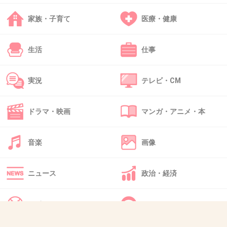
+97
-0
家族・子育て
医療・健康
生活
仕事
42. 匿名
2026/06/02(火) 14:38:49
>>1
実況
テレビ・CM
行きたいところに行って、暮らしたいところで暮らす。
+10
-2
ドラマ・映画
マンガ・アニメ・本
音楽
画像
43. 匿名
2026/06/02(火) 14:38:52
1度も県外で生活をした事がないので、ホテル
ニュース
政治・経済
住まいなり、マンスリーなりを借りて、
短期間で色々な場所で生活をしてみたい
スポーツ
IT・インターネット
1件の返信