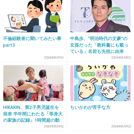
身の周りをシンプルにしておくことぐらいしか
思いつかないな
+26
-1
不倫経験者に聞いてみたい事
中島歩、“明治時代の文豪”の
part3
玄孫だった「教科書にも載っ
ている」名前も先祖に由来
31. 匿名
2026/06/02(火) 14:35:26
2026年8月9日
2026年8月8日
それ余命10年じゃなくてこのままじゃ10年生き
られないよ！改善できるよう努力しな！
って意味じゃなく？
1件の返信
HIKAKIN、第2子男児誕生を
ちいかわが苦手な方
+113
-1
発表 半年間にわたる「等身大
の家族の記録」1時間超の動
画とともに感謝伝える
2026年8月9日
2026年8月9日
32. 匿名
2026/06/02(火) 14:35:30