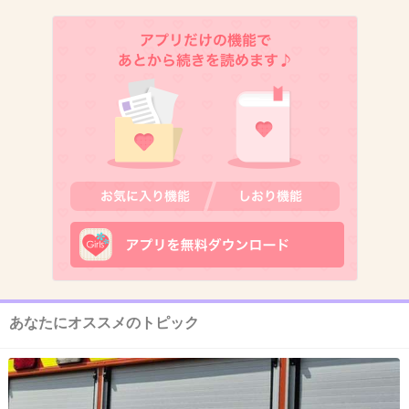
12. 匿名
2026/06/02(火) 14:32:17
いつもどおり
+53
-0
13. 匿名
2026/06/02(火) 14:32:28
下らん
そんな事言われてもあと30年生きるかもしれんし明日交通事故で死ぬかも知れ
ん
誰に何と言われようと今を生きろ
4件の返信
+24
-36
あなたにオススメのトピック
14. 匿名
2026/06/02(火) 14:32:33