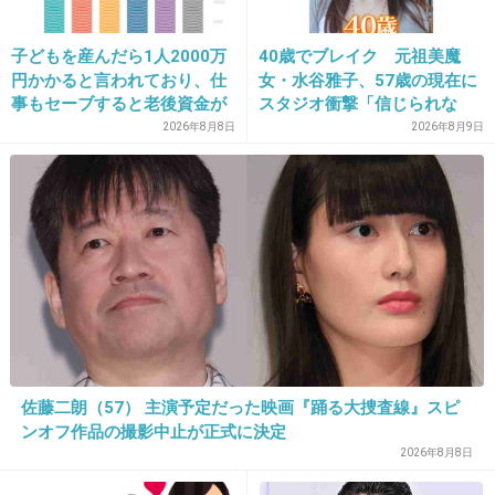
29. 匿名
2026/06/02(火) 14:35:12
子どもを産んだら1人2000万
40歳でブレイク 元祖美魔
友人は余命1年って宣告されて趣味で集めてい
円かかると言われており、仕
女・水谷雅子、57歳の現在に
た人形やお金になるものを売って現金にして妹
事もセーブすると老後資金が
スタジオ衝撃「信じられな
貯められない…一方、子育て
い」「やっぱすごいね」
2026年8月8日
2026年8月9日
に相続させようとしてたのに、妹が相続する気
していない人は潤沢な資金で
満々の発言しているのを聞いて幻滅。唯一の肉
悠々老後だと歪んでいるので
は？→様々な意見
親の妹と縁切ってた。それから10年以上経つけ
ど彼女は生きてます。
3件の返信
+142
-0
佐藤二朗（57） 主演予定だった映画『踊る大捜査線』スピ
30. 匿名
2026/06/02(火) 14:35:19
ンオフ作品の撮影中止が正式に決定
2026年8月8日
元々40代入ってから早めの終活始めてて身辺を
整理してたし現在もしてる