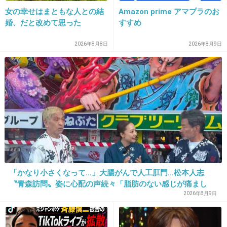
女の幸せはまともな人との結
Amazon prime アマプラのお
>>1
戦国の武将なんて30そこそこで
婚、だと改めて思った
すすめ
厳しい時代の中、死んでいく
それに比べて幸せな環境の中
2026年8月8日
2026年8月9日
10年それだけとか
一生、おせんべいとヤクルト片手にガルちゃんやってなさい！
+1
-36
20. 匿名
2026/06/02(火) 14:33:06
世ク
+0
-2
「かなり小さくなって…」大腸がんで人工肛門…松本人志
〝青森訪問〟姿に心配の声続々「脂肪のない感じが痛まし
い」「無理せずに」
2026年8月9日
21. 匿名
2026/06/02(火) 14:33:13
好きなことして過ごす