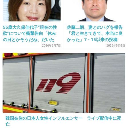
55歳大久保佳代子“現在の性
佐藤二朗、妻とのハグを報告
欲”について衝撃告白「休み
「君と生きてきて、本当に良
の日とかそうだね、だいた
かった」7・15以来の投稿
い…」
「文〇砲より遥かに威力は弱
2026年8月7日
2026年8月8日
いが…」
韓国在住の日本人女性インフルエンサー ライブ配信中に死
亡