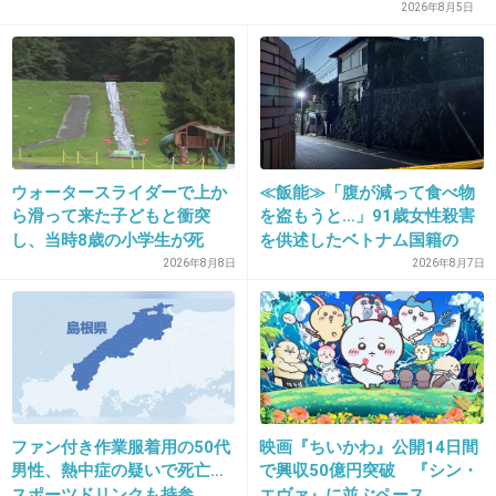
2026年8月5日
ウォータースライダーで上か
≪飯能≫「腹が減って食べ物
ら滑って来た子どもと衝突
を盗もうと…」91歳女性殺害
し、当時8歳の小学生が死
を供述したベトナム国籍の
亡 イベントの引率責任者の
男、在留資格なし…奪った車
2026年8月8日
2026年8月7日
町職員を「減給」の懲戒処
で“3台追突”の逃走劇
分 児童の両親は「軽過ぎ
る」「全く納得できない」
島根県邑南町
ファン付き作業服着用の50代
映画『ちいかわ』公開14日間
男性、熱中症の疑いで死亡…
で興収50億円突破 『シン・
スポーツドリンクも持参
エヴァ』に並ぶペース