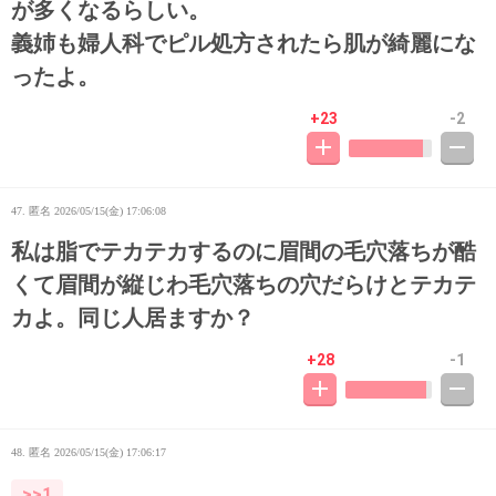
が多くなるらしい。
義姉も婦人科でピル処方されたら肌が綺麗にな
ったよ。
+23
-2
47. 匿名
2026/05/15(金) 17:06:08
私は脂でテカテカするのに眉間の毛穴落ちが酷
くて眉間が縦じわ毛穴落ちの穴だらけとテカテ
カよ。同じ人居ますか？
+28
-1
48. 匿名
2026/05/15(金) 17:06:17
>>1