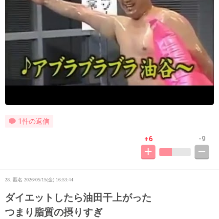
1件の返信
+6
-9
28. 匿名
2026/05/15(金) 16:53:44
ダイエットしたら油田干上がった
つまり脂質の摂りすぎ