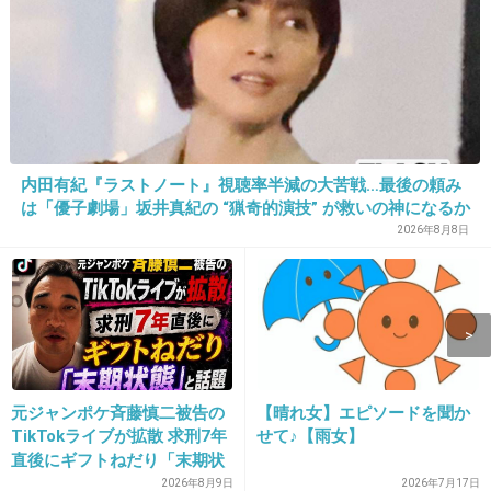
内田有紀『ラストノート』視聴率半減の大苦戦…最後の頼み
は「優子劇場」坂井真紀の “猟奇的演技” が救いの神になるか
2026年8月8日
元ジャンポケ斉藤慎二被告の
【晴れ女】エピソードを聞か
TikTokライブが拡散 求刑7年
せて♪【雨女】
直後にギフトねだり「末期状
態」と話題
2026年8月9日
2026年7月17日