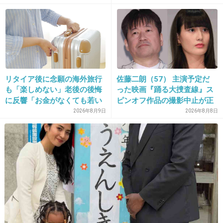
リタイア後に念願の海外旅行
佐藤二朗（57） 主演予定だ
も「楽しめない」老後の後悔
った映画『踊る大捜査線』ス
に反響「お金がなくても若い
ピンオフ作品の撮影中止が正
うちに？」50代以上の切実な
式に決定
2026年8月9日
2026年8月8日
声