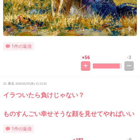
1件の返信
+56
-3
25. 匿名
2026/05/07(木) 15:22:01
イラついたら負けじゃない？
ものすんごい幸せそうな顔を見せてやればいい
1件の返信
+182
-0