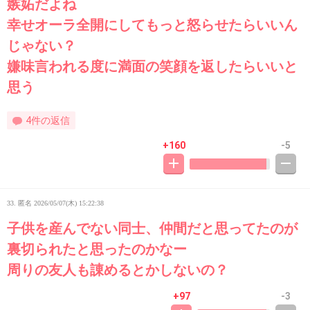
嫉妬だよね
幸せオーラ全開にしてもっと怒らせたらいいん
じゃない？
嫌味言われる度に満面の笑顔を返したらいいと
思う
4件の返信
+160
-5
33. 匿名
2026/05/07(木) 15:22:38
子供を産んでない同士、仲間だと思ってたのが
裏切られたと思ったのかなー
周りの友人も諌めるとかしないの？
+97
-3