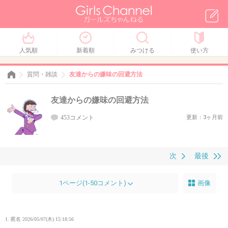
人気順
新着順
みつける
使い方
質問・雑談
友達からの嫌味の回避方法
友達からの嫌味の回避方法
453コメント
更新：3ヶ月前
次
最後
1ページ(1-50コメント)
画像
1. 匿名
2026/05/07(木) 15:18:56