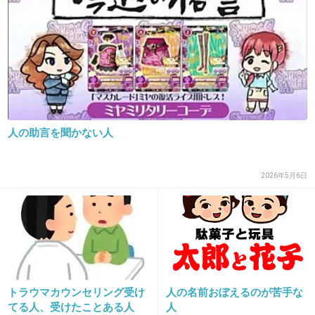
ほとんど奥二重ですよね。
+453
-6
29. 匿名
2015/10/31(土) 16:42:03
トピ画の人はまだマシな感じだけど
人の助言を聞かない人
一重にはなりたくないなー
+82
-14
2026年5月6日
30. 匿名
2015/10/31(土) 16:42:31
切れ長でカッコいい感じだったら色気ありそう
でいいけど、
トラウマカウンセリング受け
人の名前おぼえるのが苦手な
てる人、受けたことある人
人