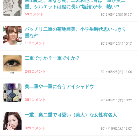
東山紀之、草なぎ剛、二宮和也…目は一重か奥二
目が細い一重じゃなくて、目の開きが大きい一
重、シルエットは縦に長い"塩顔"が今、熱い!?
重の人っていますよね。
59コメント
2013/05/12(日) 01:37
有名人で誰がいるかな？
パッチリ二重の菊地亜美、小学生時代思いっきり一
重な件
整形前の松田聖子とか。
112コメント
2013/08/12(月) 10:17
+90
-16
二重ですか？一重ですか？
243コメント
2014/08/25(月) 11:06
36. 匿名
2015/10/31(土) 16:43:11
奥二重や一重に合うアイシャドウ
一重で美人な人なんてそうそういないからね
リョウやメイサや多部未華子も奥二重なんでし
301コメント
2014/09/11(木) 10:22
ょ？
一重、奥二重で可愛い（美人）な女性有名人
+333
-9
329コメント
2014/10/02(木) 18:07