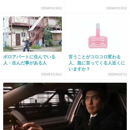
腫れぼったい二重だとあまり、憧れないかな
2026年5月24日
2026年5月23日
+66
-12
31. 匿名
2015/10/31(土) 16:42:33
一重美人は極わずか
ボロアパートに住んでいる
言うことがコロコロ変わる
+287
-10
人・住んだ事がある人
人、急に言ってくる人近くに
いますか？
2026年5月25日
2026年6月1日
32. 匿名
2015/10/31(土) 16:42:47
多部未華子の絶妙なバランスの顔が好き
+105
-80
33. 匿名
2015/10/31(土) 16:42:50