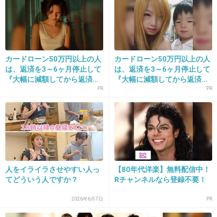
+57
-104
12. 匿名
2015/10/31(土) 16:38:43
吉高みたいならいいけどね。一重でも二重でも
カードローン50万円以上の人
カードローン50万円以上の人
は、返済を3～6ヶ月停止して
は、返済を3～6ヶ月停止して
鼻と口と輪郭が良くないとね
『大幅に減額してから返済...
『大幅に減額してから返済...
PR
PR
+477
-31
13. 匿名
2015/10/31(土) 16:38:46
奥二重は憧れる
人をイライラさせやすい人っ
【80年代洋楽】無料配信中！
+94
-72
てどういう人ですか？
Rチャンネルなら登録不要！
2026年6月7日
PR
14. 匿名
2015/10/31(土) 16:38:50