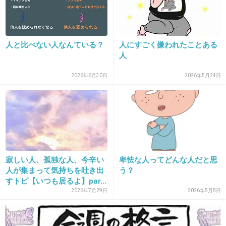
まさに
みたいな、一重だけど小さすぎで
>>1
はない顔の知り合いがイギリスに行ったらめっ
ちゃモテモテでしたよｗ
人と比べない人なんている？
人にすごく嫌われたことある
彼女は鼻が低いけど細くてこじんまりしてて口
人
元も歯が綺麗だったからっていうバランスもあ
ったんでしょうけども。
2026年6月30日
2026年5月24日
ハンサムな男性達が彼女を取り囲んでる姿はそ
れはちょびっと羨ましいですねｗ
+213
-26
寂しい人、孤独な人、今辛い
卑怯な人ってどんな人だと思
人が集まって気持ちを吐き出
う？
すトピ【いつも居るよ】par...
28. 匿名
2015/10/31(土) 16:41:39
2026年7月29日
2026年5月8日
こういうところで○○みたいな一重なら
って出る芸能人も