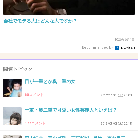
目が大きい一重ならいいなあと思う！
私はくっきり二重だけど目が小さいので
会社でモテる人はどんな人ですか？
+124
-20
2026年6月4日
Recommended by
34. 匿名
2015/10/31(土) 16:43:10
鞘師さんは奥二重だよ...
関連トピック
+262
-5
目が一重とか奥二重の女
80コメント
2012/12/08(土) 23:08
35. 匿名
2015/10/31(土) 16:43:11
一重・奥二重で可愛い女性芸能人といえば？
私のような腫れぼったい奥二重なら、綺麗な一
177コメント
重のほうがよっぽどいい。
2013/05/08(水) 22:15