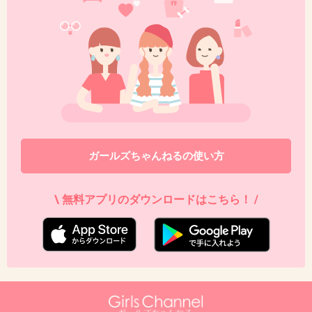
+135
-20
41. 匿名
2015/10/31(土) 16:44:52
憧れない(^^;;
+79
-9
ガールズちゃんねるの使い方
42. 匿名
2015/10/31(土) 16:45:04
\ 無料アプリのダウンロードはこちら！ /
４０年前に埋没して人生変わりましたよ
超有名企業に就職できて そこの御曹司と結婚
お手伝いさんがいる悠々自適な生活です
一重だったらこんなに恵まれた人生は送れませんでした 旦那に一目惚れされる
こともなかったでしょうね
+13
-71