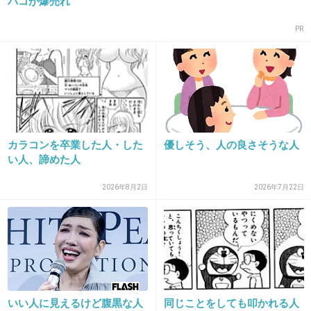
バコが爆売れ
PR
23. 匿名
2015/10/31(土) 16:40:14
隠れ二重が最強だと思う。
美しいというか。
+90
-72
カラコンを卒業した人・した
優しそう、人の良さそうな人
い人、諦めた人
2026年8月2日
2026年7月22日
24. 匿名
2015/10/31(土) 16:40:20
切れ目なら一重でもいいけど
普通の一重なら ただ目が小さい人だから嫌だな
+277
-11
いい人に見えるけど腹黒な人
同じことをしても叩かれる人