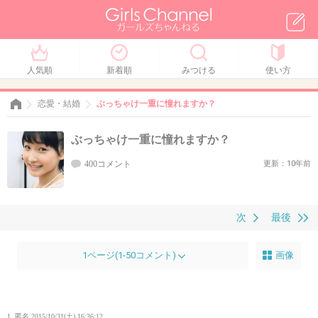
人気順
新着順
みつける
使い方
恋愛・結婚
ぶっちゃけ一重に憧れますか？
ぶっちゃけ一重に憧れますか？
400コメント
更新：10年前
次
最後
1ページ(1-50コメント)
画像
1. 匿名
2015/10/31(土) 16:36:12