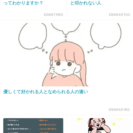
ってわかりますか？
と叩かれない人
25. 匿名
2015/10/31(土) 16:41:06
そんなわけねーよ
2026年7月8日
2026年6月13日
+110
-22
26. 匿名
2015/10/31(土) 16:41:16
ないです。
でも奥二重っていうのも中途半端だなと思う。
雑誌とかだとメイク法が載ってません…
優しくて好かれる人となめられる人の違い
+106
-15
2026年6月18日
27. 匿名
2015/10/31(土) 16:41:38