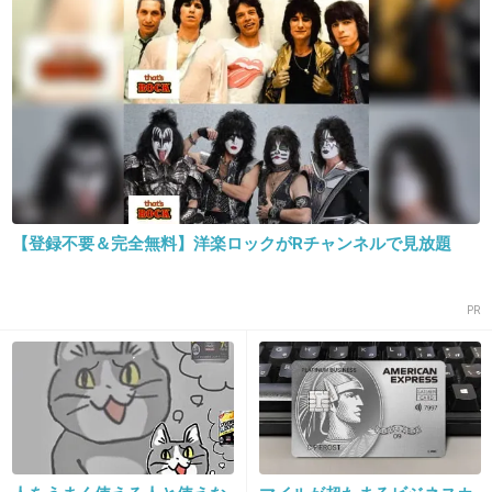
いるわけない
眠たげな分厚い二重がキラキラした奥二重に憧
れるって言うのはある
+357
-26
【登録不要＆完全無料】洋楽ロックがRチャンネルで見放題
15. 匿名
2015/10/31(土) 16:38:51
一重の私にはへこむトピや～～
PR
+540
-15