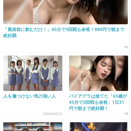
りょうさんみたいな顔だったら憧れる
出典：up.gc-img.net
+437
-396
「風俗前に飲むだけ！」45分で3回戦も余裕！980円で朝まで
絶好調
PR
19. 匿名
2015/10/31(土) 16:39:36
男性は一重がタイプ
+218
-245
人を傷つけない気の強い人
バイアグラは捨てた「65歳が
20. 匿名
2015/10/31(土) 16:39:39
45分で3回戦も余裕」1日31
白人に対する劣化感が凄いので二重に憧れる人
円で朝まで絶好調！
の方が多いです
2026年6月3日
PR
+164
-50