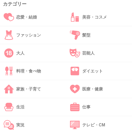
グ女だからね。巨乳が「大変〜貧乳のほうがい
カテゴリー
いよね」っていってんのと同じだからな？
恋愛・結婚
美容・コスメ
自分よりブスを可愛いって言ってる私可愛いっ
て言ってる女と精神構造がほぼ同じだからね？
ファッション
髪型
一重憧れる〜ってコメントした女とは、絶対仲
大人
芸能人
良くなれないわ。
+260
-34
料理・食べ物
ダイエット
家族・子育て
医療・健康
39. 匿名
2015/10/31(土) 16:44:09
>>21
生活
仕事
外国人は一重好きな人いるよ。
実況
テレビ・CM