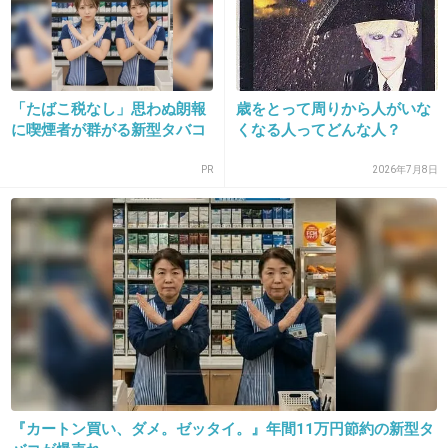
21. 匿名
2015/10/31(土) 16:39:46
ん？二重の間違いかな？？？
「たばこ税なし」思わぬ朗報
歳をとって周りから人がいな
に喫煙者が群がる新型タバコ
くなる人ってどんな人？
一重に憧れる人なんて世界中どこ探してもいな
いっしょ
PR
2026年7月8日
+290
-124
22. 匿名
2015/10/31(土) 16:39:47
りょうみたいなクールな顔立ちには一重が似合
うなーとは思う。一重でも切れ長なら憧れるか
な。
『カートン買い、ダメ。ゼッタイ。』年間11万円節約の新型タ
+479
-101