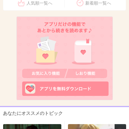
人気順一覧へ
新着順一覧へ
ぶっちゃけいいえ
なぜなら私の鼻や輪郭などの顔立ちに一重はも
っとブサイクだったと思うから
しかし一重の女性を見ても蔑んではいません。
うまくメイク出来てたらクールだなーっと思
う。
+443
-17
11. 匿名
2015/10/31(土) 16:38:20
あなたにオススメのトピック
私はすっきり一重が理想です。