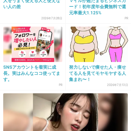
人をうまく使える人と使えな
マイルが超たまるビジネスカ
い人の差
ード！初年度年会費無料で還
元率最大1.125%
2026年7月28日
PR
16. 匿名
2015/10/31(土) 16:38:52
二重がいいです。
+295
-20
SNSアカウントを着実に成
努力しないで痩せた人・痩せ
17. 立花エリコ
2015/10/31(土) 16:38:54
長。実はみんなココ使ってま
てる人を見てモヤモヤする人
す。
集まれ〜！
ぜんぜ〜ん♡
PR
2026年7月13日
わたしパッチリ二重なんだけど。やっぱ二重は、いいよ〜
+134
-129
18. 匿名
2015/10/31(土) 16:39:14