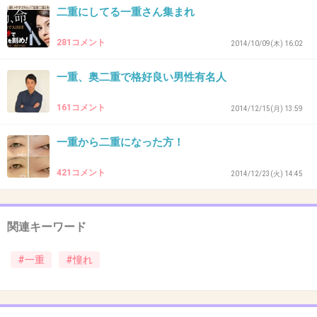
二重にしてる一重さん集まれ
37. 匿名
2015/10/31(土) 16:43:41
281コメント
憧れない
2014/10/09(木) 16:02
綺麗な一重の人が二重にしたら、すっげー可愛
一重、奥二重で格好良い男性有名人
くなるもん。
161コメント
2014/12/15(月) 13:59
+153
-13
一重から二重になった方！
421コメント
2014/12/23(火) 14:45
38. 匿名
2015/10/31(土) 16:43:45
りょうとか黒木メイサよくみたら奥二重だから
ね。がち一重でかわいい人見たことない
関連キーワード
#一重
#憧れ
私一重だけど、メザイク使って奥二重にしてる
し。あこがれなんてしないよ。
そんなこと言う奴がいたらただのマウンティン