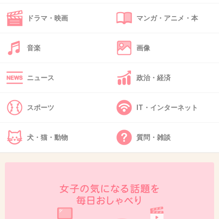
一重で眞子様みたいな顔立ちの友達は、留学し
ドラマ・映画
マンガ・アニメ・本
た時にモテたらしい。
日本では可愛いって言われた事ないのに！って
音楽
画像
自分で驚いていた。
ニュース
政治・経済
一重ってスッキリ上品な顔立ちに見えて清潔感
は出ると思うけどね。
スポーツ
IT・インターネット
+106
-35
犬・猫・動物
質問・雑談
40. 匿名
2015/10/31(土) 16:44:38
一重に憧れはないけど、一重で可愛い人はいる
よ!!一重で可愛いんだからパーツいいんだなと
思ってます