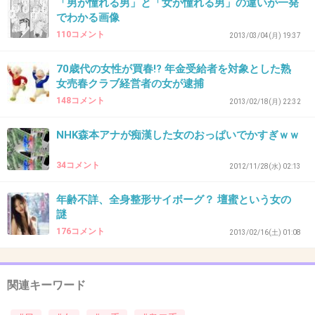
「男が憧れる男」と「女が憧れる男」の違いが一発
つけまつげやめたいのに、
でわかる画像
やめれないから辛い。
110コメント
2013/03/04(月) 19:37
+3
-0
70歳代の女性が買春!? 年金受給者を対象とした熟
女売春クラブ経営者の女が逮捕
148コメント
2013/02/18(月) 22:32
36. 匿名
2012/11/24(土) 00:50:43
NHK森本アナが痴漢した女のおっぱいでかすぎｗｗ
一重でもきれいな人はいるけど、そういう人は二重でもき
れいなんだよ。
34コメント
2012/11/28(水) 02:13
一重でかわいい人なんてよっぽど他のパーツが整っててバ
ランスが良くないと難しいよ。
年齢不詳、全身整形サイボーグ？ 壇蜜という女の
そこまでして…といわれても簡単だし手間でもなんでもない
謎
し。
176コメント
2013/02/16(土) 01:08
若い女の子はメイクの流行がすぐ変わるから大変なんだ
よ。
+8
-4
関連キーワード