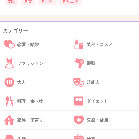
#目
#女
#一重
#奥二重
37. 匿名
2012/11/24(土) 00:51:23
一方が二重で、もう一方が一重だからやだ
一重でも二重でもいいからどっちかにそろえてほしかった
カテゴリー
+6
-0
恋愛・結婚
美容・コスメ
ファッション
髪型
38. 匿名
2012/11/24(土) 00:53:12
奥二重だけど、自分のチャームポイントは目だと思って
大人
芸能人
る。
でも、もし一重だったら私もアイプチとか頑張ると思う。
料理・食べ物
ダイエット
+4
-1
家族・子育て
医療・健康
39. 匿名
2012/11/24(土) 00:53:33
奥二重だけど、爪であとつけて目ヂカラ入れ続けてたら二