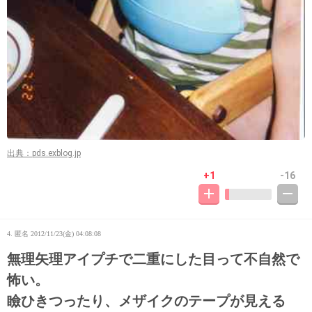
出典：pds.exblog.jp
+1
-16
4. 匿名
2012/11/23(金) 04:08:08
無理矢理アイプチで二重にした目って不自然で
怖い。
瞼ひきつったり、メザイクのテープが見える