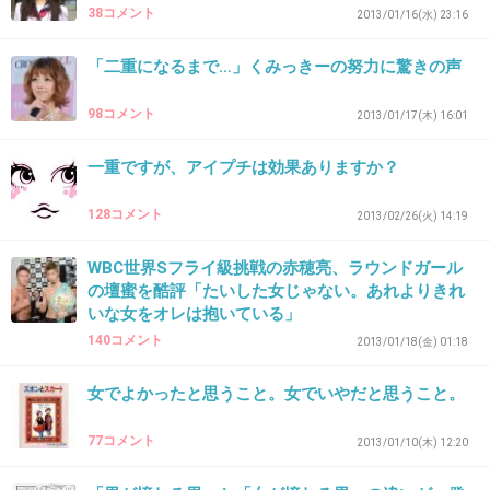
38コメント
2013/01/16(水) 23:16
「二重になるまで…」くみっきーの努力に驚きの声
34. 匿名
2012/11/24(土) 00:34:58
腫れぼったい一重だけど、
98コメント
2013/01/17(木) 16:01
つけまつげ付けてる時だけ
二重になる。
一重ですが、アイプチは効果ありますか？
つけまつげやめたいのに、
128コメント
2013/02/26(火) 14:19
やめれないから辛い。
WBC世界Sフライ級挑戦の赤穂亮、ラウンドガール
+6
-1
の壇蜜を酷評「たいした女じゃない。あれよりきれ
いな女をオレは抱いている」
140コメント
2013/01/18(金) 01:18
35. 匿名
2012/11/24(土) 00:35:31
女でよかったと思うこと。女でいやだと思うこと。
腫れぼったい一重だけど、
つけまつげ付けてる時だけ
77コメント
2013/01/10(木) 12:20
二重になる。