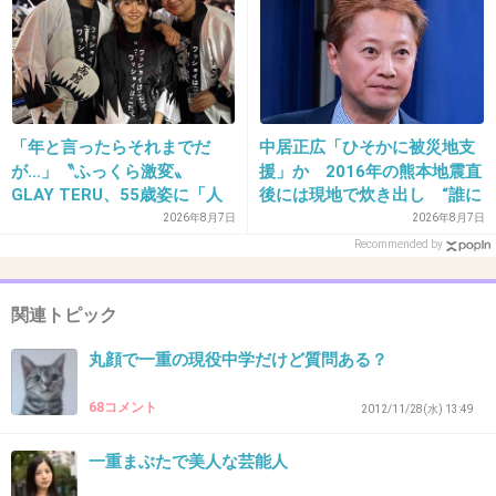
が大嫌いでした。
でも…。今とても大好きな彼が、この目が好き
だと言ってくれます(>_<)猫みたいだって…（苦
笑）
「年と言ったらそれまでだ
中居正広「ひそかに被災地支
一重に対するコンプレックスはありますが、私
が…」〝ふっくら激変〟
援」か 2016年の熊本地震直
GLAY TERU、55歳姿に「人
後には現地で炊き出し “誰に
も自分のことを好きになってあげようって思っ
として好きすぎる」「TERU
も知られなくて良い”と、むし
2026年8月7日
2026年8月7日
てます。
さんには見えない」「分から
ろ強まる福祉活動への思い
Recommended by
なかった」
+17
-1
関連トピック
丸顔で一重の現役中学だけど質問ある？
33. 匿名
2012/11/24(土) 00:22:23
68コメント
目って確かに顔の中でも重要なパーツだけど、
2012/11/28(水) 13:49
性格良くて、笑顔がステキなら問題ない。
一重まぶたで美人な芸能人
+4
-3