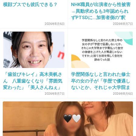
横顔ブスでも彼氏できる？
NHK職員が出演者から性被害
8年間分のメザイク代、プチ整形代より高くついたけど。
→異動求めるも3年認められ
ずPTSDに…加害者側の“釈
+10
-1
明”にコラムニスト「納得がい
2026年8月6日
2026年8月7日
かない」一方で組織体制の問
題点も指摘
18. 匿名
2012/11/23(金) 15:05:03
わたしの友だちもアイプチ続けてたら二重になったよー
+6
-3
「歯並びキレイ」高木美帆さ
学歴関係なしと言われた修士
ん 八重歯なくなり「雰囲気
卒の女の子が「学歴で優遇し
変わった」「美人さんねぇ」
ないとか、それじゃ大学院ま
19. 匿名
2012/11/23(金) 15:11:47
「歯列矯正してるんや」
で学費払って自分の価値を上
2026年8月7日
2026年8月6日
私も元奥二重で半年程アイプチして二重になりました。
げた人が馬鹿じゃないです
か」と捨て台詞を残し会社を
元々二重の方から見れば、何してんの!?って思われちゃう
辞めてった
けど、やはり二重はアイラインがキレイに入ってまつげも
かわいくなって何よりも表情が優しくなります！
でも、世界的に見て日本女性キレイな人が増えたと高評価