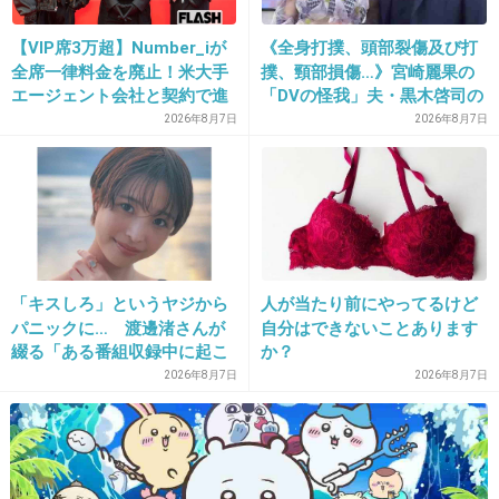
考え方は人それぞれなんだから、他人がどうこ
【VIP席3万超】Number_iが
《全身打撲、頭部裂傷及び打
う言うことじゃないのでは…？
全席一律料金を廃止！米大手
撲、頸部損傷…》宮崎麗果の
エージェント会社と契約で進
「DVの怪我」夫・黒木啓司の
む“世界標準”化
逮捕で始まる「夫婦の闘争」
2026年8月7日
2026年8月7日
+34
-3
29. 匿名
2012/11/23(金) 23:51:57
「キスしろ」というヤジから
人が当たり前にやってるけど
そもそもメイクなんて自己満！
パニックに… 渡邊渚さんが
自分はできないことあります
どうでもよし！
綴る「ある番組収録中に起こ
か？
+3
-6
ったフラッシュバック」
2026年8月7日
2026年8月7日
30. 匿名
2012/11/23(金) 23:53:49