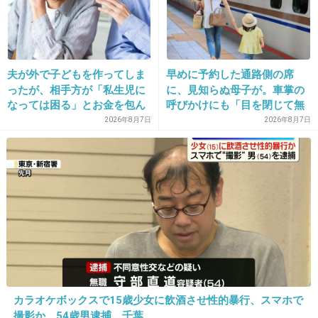
世界的に見れば、澤穂稀さんの顔が日本人としてはモテる
病院
顔らしいですよ！
+9
-9
夫が外で子どもを作ってしま
早めに予約した通路側の席
ったが、相手方が「私生児に
に、見知らぬ母子が。車掌の
なっては困る」とお金を包ん
呼びかけにも「目を閉じて無
22. 匿名
2012/11/23(金) 15:44:15
で頭を下げに来ても応じず、
視」して居座られました。無
2026年8月7日
2026年8月7日
本人の気に入る気に入らないは自由だけど、二
晩年まで離婚に応じなかった
理やり奪われた席は、結局“や
重になったら美人になれる訳じゃないよね。
親戚の話→「一生復讐にな
ったもん勝ち”になってしまう
る」「これ本人幸せなの？」
のでしょうか？
+19
-1
23. 匿名
2012/11/23(金) 16:50:27
一重の良さをわかっている人はかなり少ない。でもいるの
は確かです。
カラオケボックスで15歳少女に飲酒させ性的暴行、スマホで
+11
-2
撮影か 54歳男逮捕 千葉