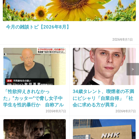
12. 匿名
2012/11/23(金) 04:31:16
笑っていいとものメイク後とすっぴんのギャッ
プを比べるみたいなコーナーにも一重をアイプ
今月の雑談トピ【2026年8月】
チとかで二重にしてる人よく出てるけど、正直
すっぴんがひどすぎてかわいそうになる。
2026年8月1日
元を生かしたメイクにすればいいのに、わざわ
ざ二重にしてその上にメイクとかすっぴんのひ
どさが際立つだけだと個人的には思うけどな
ぁ。
「性欲抑えきれなかっ
34歳タレント、喫煙者の不満
た」“カッター”で脅し女子中
にピシャリ「自業自得」「社
+18
-3
学生を性的暴行か 自称アル
会に求める方が異常」
バイトの56歳男を逮捕 千葉
2026年8月7日
2026年8月7日
13. 匿名
2012/11/23(金) 06:45:27
目が大きい人の方が綺麗だと思う