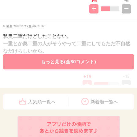
+6
-6
8. 匿名
2012/11/23(金) 04:22:37
私奥二重だけどしたことない。
一重とか奥二重の人がそうやって二重にしてもただ不自然
なだけらしいから。
もっと見る(全80コメント)
それにすっぴんになった時たまらなく虚しくなりそう……。
+19
-15
人気順一覧へ
新着順一覧へ
9. 匿名
2012/11/23(金) 04:25:14
でも最近のアイプチとかメザイク
進化してて
ほんとに二重まぶたになれたり