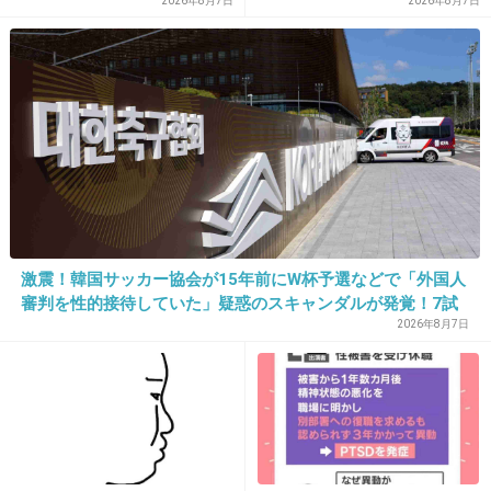
も報告
の声
2026年8月7日
2026年8月7日
私、元は一重に近い奥二重で中学生からコツコ
ツ不自然にならない程度に地道に幅広げて二重
になりました。
やっぱり、一重だと目つきがキツく見られたり
機嫌悪そうに見えちゃうことが二重の人に比べ
て多いと思う。
+17
-2
激震！韓国サッカー協会が15年前にW杯予選などで「外国人
審判を性的接待していた」疑惑のスキャンダルが発覚！7試
合20人が対象で日本人審判が含まれていたとの指摘も…
2026年8月7日
17. 匿名
2012/11/23(金) 09:14:26
中学生の頃からメザイクで8年間頑張ったら、
一重から二重まぶたになったよー。
たしかに8年間は不自然だったかもしれないけど、
メザイクが必要なくなった今は自然だよ。