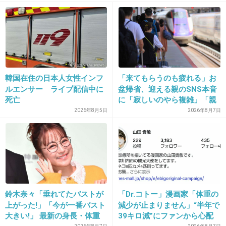
バレだけどみんな自然だと思ってやってるの？
+11
-7
15. 匿名
2012/11/23(金) 07:18:50
韓国在住の日本人女性インフ
「来てもらうのも疲れる」お
なりたいからやってるんじゃないの？
ルエンサー ライブ配信中に
盆帰省、迎える親のSNS本音
死亡
に「寂しいのやら複雑」「親
+15
-1
孝行だと思っていたのに」
2026年8月5日
2026年8月7日
鈴木奈々「垂れてたバストが
「Dr.コトー」漫画家「体重の
上がった!」「今が一番バスト
減少が止まりません」“半年で
大きい!」 最新の身長・体重
39キロ減”にファンから心配
16. 匿名
2012/11/23(金) 09:14:21