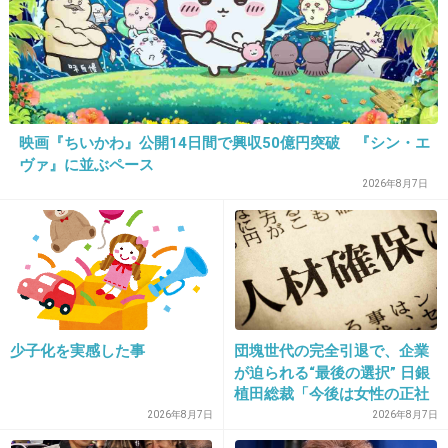
私は片方が一重で、もう片方が奥二重。
+7
-4
31. 匿名
2012/11/24(土) 00:15:03
映画『ちいかわ』公開14日間で興収50億円突破 『シン・エ
目が一重だとキリッとしてクールに見えてかっこいいか
ヴァ』に並ぶペース
目つきが悪くて怖く見えるかのどっちかだよね
2026年8月7日
+8
-0
32. 匿名
2012/11/24(土) 00:16:54
一重です…。子供の頃から、二重の人が羨まし
少子化を実感した事
団塊世代の完全引退で、企業
くて仕方なかったですね…。
が迫られる“最後の選択” 日銀
大人になってからも、アイラインはどうすれば
植田総裁「今後は女性の正社
員化と外国人の人材活用が
2026年8月7日
2026年8月7日
いいのかわからないから悩みましたし、この目
鍵」