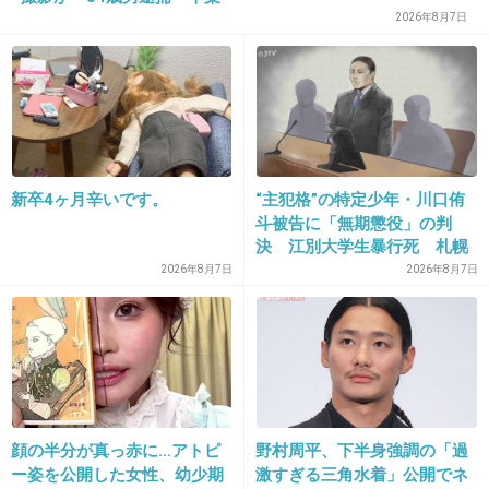
2026年8月7日
24. 匿名
2012/11/23(金) 17:30:09
ミックスは面白い特徴です
+2
-1
新卒4ヶ月辛いです。
“主犯格”の特定少年・川口侑
斗被告に「無期懲役」の判
25. 匿名
2012/11/23(金) 19:43:31
決 江別大学生暴行死 札幌
澤穂希が美人とか頭おかしいだろーがー
地裁
2026年8月7日
2026年8月7日
佐々木希だろーがー ボケー
+7
-30
26. 匿名
2012/11/23(金) 22:35:15
奥二重だけどコンプレックスに思ったことないなー。
顔の半分が真っ赤に…アトピ
野村周平、下半身強調の「過
ー姿を公開した女性、幼少期
激すぎる三角水着」公開でネ
+6
-2