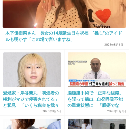
なのと欧米人女性からも日本人の顔立ちが今や憧れになっ
ているそうです。
みんなでキレイな日本人ってステキじゃないですか？
+8
-3
木下優樹菜さん 長女の14歳誕生日を祝福 “推し”のアイド
ルも明かす「この場で言いますね」
2026年8月6日
20. 匿名
2012/11/23(金) 15:12:53
そもそも「二重でなければ美人じゃない」みた
いな観念が理解できない。
一重とか奥二重でもメイク方法あるし綺麗な人
もいるよ。
愛煙家・岸谷蘭丸「喫煙者の
脳腫瘍手術で「正常な組織」
+29
-6
権利がマジで侵害されてる」
を誤って摘出…自発呼吸不能
と私見 「いくら税金を我々
の重篤状態に 「腫瘍でな
が払ってるんだと」
い」結果出ても“勘違い”で摘
2026年8月6日
2026年8月7日
出継続 通常の生活送ってい
21. 匿名
2012/11/23(金) 15:31:40
た患者が手足も動かず 京大