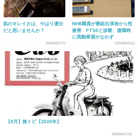
テレビとか美人と言われる人って二重まぶただ
し、
肌のキレイさは、やはり遺伝
NHK職員が番組出演者から性
だと思いませんか？
被害 PTSDと診断、復職時
なりたい顔ランキングとか二重まぶたの人しか
に異動希望かなわず
いないし、、
2026年8月7日
2026年8月5日
一重まぶたはメイクしづらいし、目つきが悪く
見えちゃう
、、、からだと思うよ?
+65
-4
【8月】株トピ【2026年】
14. 匿名
2012/11/23(金) 07:05:05
2026年8月1日
アイプチやメザイクやってるひと一目で分かるくらいバレ