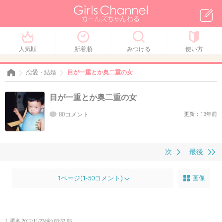
人気順
新着順
みつける
使い方
恋愛・結婚
目が一重とか奥二重の女
目が一重とか奥二重の女
80コメント
更新：13年前
次
最後
1ページ(1-50コメント)
画像
1. 匿名
2012/11/23(金) 03:52:03