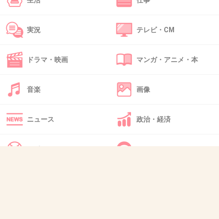
生活
仕事
重ww
+2
-0
実況
テレビ・CM
ドラマ・映画
マンガ・アニメ・本
40. 匿名
2012/11/24(土) 01:34:55
生まれつき二重の人っていいよね
音楽
画像
+13
-3
ニュース
政治・経済
41. 匿名
2012/11/24(土) 02:06:17
スポーツ
IT・インターネット
でも二重でも不細工はいっぱいいるんだよね。
大事なのはバランスだ
犬・猫・動物
質問・雑談
+20
-1