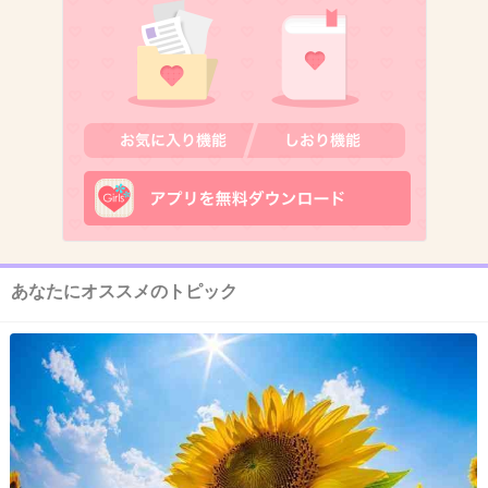
するからびっくり(´･_･`)
+17
-7
10. 匿名
2012/11/23(金) 04:27:35
奥二重ってアイメイク難しいよね。もう慣れたけど。
+7
-3
あなたにオススメのトピック
11. 匿名
2012/11/23(金) 04:30:28
一重の人は顔が
老けにくいですから。
+5
-15