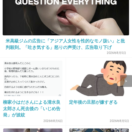
キモイ
+18
-12
9. 匿名
2013/01/13(日) 07:52:09
米高級ジムの広告に「アジア人女性を性的なモノ扱い」と批
ちなみに、2012年版ギャルの流行語トップ10
判殺到。「吐き気する」怒りの声受け、広告取り下げ
2026年8月5日
出典：www.houyhnhnm.jp
+4
-18
柳家小はださんによる清水良
定年後の旦那が嫌すぎる
10. 匿名
2013/01/13(日) 07:52:29
太郎さん死去後の「いじめ告
プゲラッチョってすごくださいと思う
発」が波紋
2026年8月6日
2026年8月5日
+62
-5