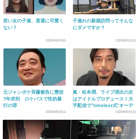
17. 匿名
2013/01/13(日) 08:02:06
若い女の子達、普通に可愛く
子連れの新築訪問ってそんな
プゲラッチョも、2ｃｈのpgrから来たんだろうな～。
ない？
にダメですか？
+10
-4
2026年8月5日
2026年8月5日
18. 匿名
2013/01/13(日) 08:02:08
元ジャンポケ斉藤被告に懲役
嵐・松本潤、ライブ演出の次
私JKですけど ばくわら
7年求刑 ロケバスで性的暴
はアイドルプロデュース！大
以外使ってる人
行の罪
手配信で“timelesz式”オーデ
見たことないですよ(笑)
ィション番組が進行中か
2026年8月5日
2026年8月5日
こーゆーのでJKひとくくりに