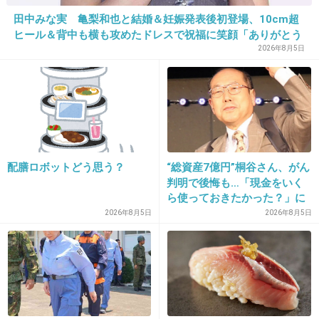
田中みな実 亀梨和也と結婚＆妊娠発表後初登場、10cm超
+7
-5
ヒール＆背中も横も攻めたドレスで祝福に笑顔「ありがとう
ございます」おなかふっくら
2026年8月5日
23. 匿名
2013/01/13(日) 08:08:15
＞18
いつの時代もJK用語があるけど、皆がみんな使
配膳ロボットどう思う？
“総資産7億円”桐谷さん、がん
用してないことは分かってるわよ～。
判明で後悔も…「現金をいく
ら使っておきたかった？」に
+30
-7
まさかの回答
2026年8月5日
2026年8月5日
24. 匿名
2013/01/13(日) 08:08:39
>>9
5位のパティーン、意味分かんなくて調べてみたら、
パターンのことなんだね