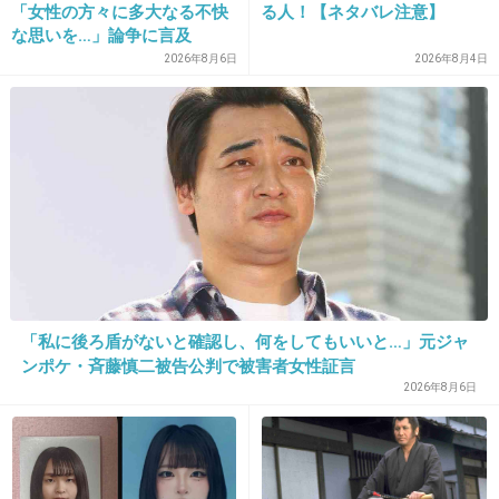
「女性の方々に多大なる不快
る人！【ネタバレ注意】
な思いを…」論争に言及
2026年8月6日
2026年8月4日
15. 匿名
2013/01/13(日) 08:00:51
プゲラッチョとか２ちゃんにありそう
+4
-6
「私に後ろ盾がないと確認し、何をしてもいいと…」元ジャ
ンポケ・斉藤慎二被告公判で被害者女性証言
2026年8月6日
16. 匿名
2013/01/13(日) 08:01:51
女子高生かわいいわ 無駄無駄のテンションって。
+6
-18