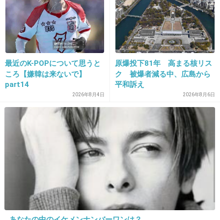
11. 匿名
2013/01/13(日) 07:53:09
>>9
最近のK-POPについて思うと
原爆投下81年 高まる核リス
ころ【嫌韓は来ないで】
ク 被爆者減る中、広島から
美味…！？
part14
平和訴え
丁寧になっとるやないか
2026年8月4日
2026年8月6日
+43
-8
12. 匿名
2013/01/13(日) 07:54:24
ぐうかわいいってなんJ用語だよね
ネット掲示板で使われるような言葉がギャルの
間でも使われるのか…
ということは、ギャルも2ch（まとめサイトと
あなたの中のイケメンナンバーワンは？