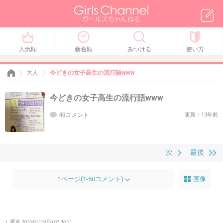
人気順
新着順
みつける
使い方
大人
今どきの女子高生の流行語www
今どきの女子高生の流行語www
86コメント
更新：13年前
次
最後
1ページ(1-50コメント)
画像
1. 匿名
2013/01/13(日) 07:38:21