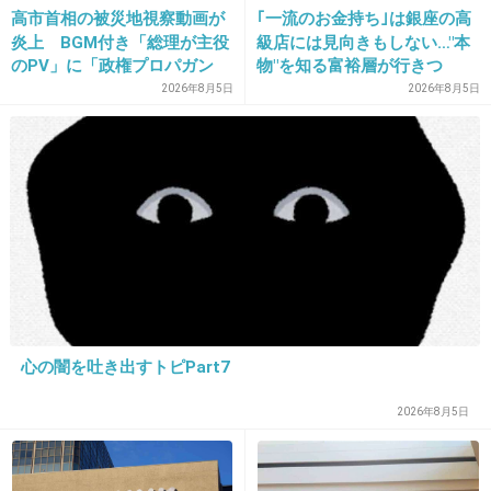
高市首相の被災地視察動画が
｢一流のお金持ち｣は銀座の高
これもネット発生なのか…
炎上 BGM付き「総理が主役
級店には見向きもしない…"本
のPV」に「政権プロパガン
物"を知る富裕層が行きつ
ダ」批判
く"究極のスシ"の正体
2026年8月5日
2026年8月5日
パティーン｜若者言葉辞典～あなたはわか
りますか？～
bosesound.blog133.fc2.com
パティーン｜若者言葉辞典～あなたはわかりますか？～パティーン｜若者
言葉辞典～あなたはわかりますか？～若者が使う言葉を【意味】【由来】
【使用例】を交え、わかりやすく解説します。HOME50音別索引新語・流
行語ネットスラングツイッター語ギャル語節約術HOME ≫ ...
+3
-8
心の闇を吐き出すトピPart7
25. 匿名
2013/01/13(日) 08:09:28
最初は女子高生用語だった「超」は定着したよ
2026年8月5日
ね
+24
-7