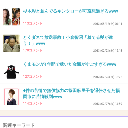
36. 匿名
2013/01/13(日) 09:05:56
杉本彩と並んでるキンタローが可哀想過ぎるwww
2ちゃん発祥の言葉多いなwwww
113コメント
2013/03/12(火) 03:14
+8
-0
とくダネで放送事故！小倉智昭「着てる髪が違
う！」www
170コメント
37. 匿名
2013/01/13(日) 09:28:56
2013/02/23(土) 12:18
新しく言葉を作るだけで時代の最先端の気分を味わえるか
くまモンが1年間で稼いだ金額がすごすぎるwww
らね
+3
-0
127コメント
2013/02/25(月) 15:26
4件の苦情で無償協力の篠田麻里子を退任させた福
岡市に苦情殺到www
38. 匿名
2013/01/13(日) 09:35:43
114コメント
2013/02/27(水) 13:39
意外と理解ができるからいいんじゃないの
+0
-0
関連キーワード