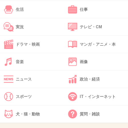
生活
仕事
42. 匿名
2013/01/13(日) 09:58:17
実況
テレビ・CM
ぐぅかわ!!!
くまさんぐぅかわ!!!!
ドラマ・映画
マンガ・アニメ・本
+3
-1
音楽
画像
43. 匿名
2013/01/13(日) 10:12:29
なんでも、かわいいで済ませる
ニュース
政治・経済
+3
-0
スポーツ
IT・インターネット
44. 匿名
2013/01/13(日) 10:28:03
犬・猫・動物
質問・雑談
高校生の子供がいるけど、子供や友達から
そんな言葉きいたことないよ