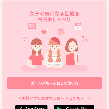
+2
-0
45. 匿名
2013/01/13(日) 10:30:26
女子高生の流行語で「ジョジョ」って
言葉を見かけるとは思いませんでした。
+10
-0
46. 匿名
2013/01/13(日) 10:32:22
「バクワラ」はよく使う♪
ガールズちゃんねるの使い方
後は知らん・・・
+4
-4
\ 無料アプリのダウンロードはこちら！ /