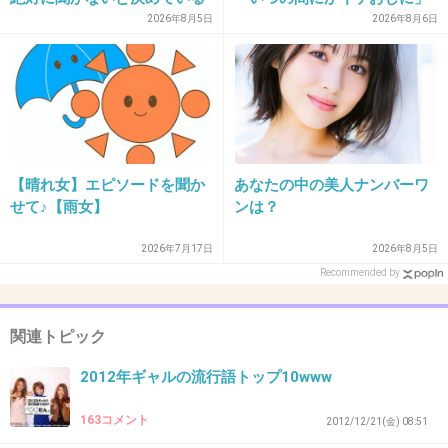
｢よくある質問｣
の声
2026年8月5日
2026年8月6日
31. 匿名
2013/01/13(日) 08:21:26
つい最近まで女子高生だと思ってたけどー全く分かりませ
んw
+4
-6
【晴れ女】エピソードを聞か
あなたの中の美人ナンバーワ
せて♪【雨女】
ンは？
32. 匿名
2013/01/13(日) 08:41:19
一周廻ってちょっと古い語感なんだなw
2026年7月17日
2026年8月5日
Recommended by
+14
-1
関連トピック
33. 匿名
2013/01/13(日) 08:47:36
2012年ギャルの流行語トップ10www
美味は
163コメント
テレビで千原ジュニアが使ってた。
2012/12/21(金) 08:51