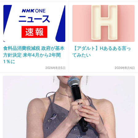
21. 匿名
2013/01/13(日) 08:06:12
ちょいちょいダサくて、かわいい
+5
-17
食料品消費税減税 政府が基本
【アダルト】Hあるある言っ
方針決定 来年4月から2年間
てみたい
22. 匿名
2013/01/13(日) 08:07:14
1％に
2026年8月5日
2026年8月6日
>>13
２ちゃんねる「なんでも実況J」やその他関連板で使われて
いる用語
詳しくは↓
新・なんJ用語集 Wiki*
wikiwiki.jp
新・なんJ用語集 Wiki* 新・なんJ用語集wikiなんJ wiki まとめ 用語 意
味 説明 歴史 野球 2ch[ ホーム| 新規| 編集| 添付]サイト内検索:HTML
convert time to 0.028 sec. ここを編集する メニュー ア行＋...挨拶AHRA相川
の放出が最大の補強ア...