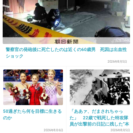
しないでほしいわー(笑)
JKがみんなばかみたいじゃん。
+55
-24
警察官の発砲後に死亡したのは近くの60歳男 死因は出血性
ショック
19. 匿名
2013/01/13(日) 08:04:54
2026年8月5日
自称ＪＫほど怪しいもんはないわ
+23
-33
20. 匿名
2013/01/13(日) 08:05:10
自分、女子高生じゃないんで興味なし
50過ぎたら何を目標に生きる
「ああァ、だまされちゃっ
のか
た」 22歳で戦死した特攻隊
+30
-11
員が出撃前の日記に残した“本
音”
2026年8月6日
2026年8月5日