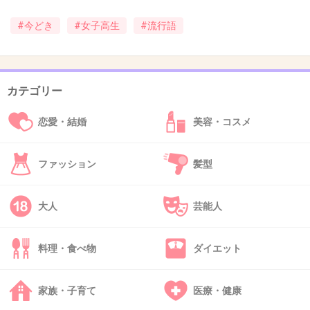
#今どき
#女子高生
#流行語
39. 匿名
2013/01/13(日) 09:55:58
ネット用語との違いがいよいよ分からなくなってきたな。
+6
-0
カテゴリー
恋愛・結婚
美容・コスメ
40. 匿名
2013/01/13(日) 09:56:44
ファッション
髪型
ぷげらっちょとかAAにありそう。やる夫の。
+2
-2
大人
芸能人
料理・食べ物
ダイエット
41. 匿名
2013/01/13(日) 09:57:24
森のくまさん状態ｗｗｗ
家族・子育て
医療・健康
+4
-2