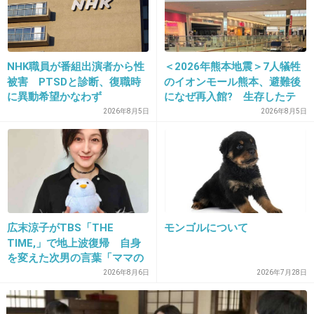
26. 匿名
2013/01/13(日) 08:11:05
NHK職員が番組出演者から性
＜2026年熊本地震＞7人犠牲
今時の女子高校生の言葉って本当にみんな使っているのか
被害 PTSDと診断、復職時
のイオンモール熊本、避難後
な。
に異動希望かなわず
になぜ再入館? 生存したテ
一部の子だけとか？
ナント従業員ら証言、浮かび
2026年8月5日
2026年8月5日
上がる実態
+6
-6
27. 匿名
2013/01/13(日) 08:11:50
ほんの数年前まで女子高生だったのに、完全について行け
広末涼子がTBS「THE
モンゴルについて
ません
TIME,」で地上波復帰 自身
+7
-5
を変えた次男の言葉「ママの
ファンの人なら、知りたいん
2026年8月6日
2026年7月28日
じゃないか」