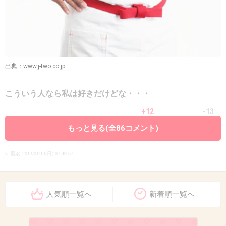
出典：www.j-two.co.jp
こういう人なら私は好きだけどな・・・
+12
-13
もっと見る(全86コメント)
5. 匿名
2013/01/13(日) 07:49:57
プゲラッチョ！
って言いにくくない？
素直に馬鹿じゃねーのｗｗみたいなほうがわかりやすいよ
人気順一覧へ
新着順一覧へ
うな
あ、でも表現が柔らかくなるからいいかもしれない