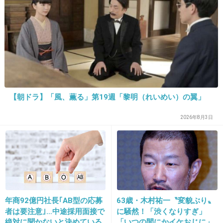
28. 匿名
2013/01/13(日) 08:13:55
全然わからん
一部の女子高生だけだと思うけど
+12
-4
29. 匿名
2013/01/13(日) 08:18:35
【朝ドラ】「風、薫る」第19週「黎明（れいめい）の翼」
まったくわかんないわ・・・うちの娘達は使ってない
2026年8月3日
+4
-5
30. 匿名
2013/01/13(日) 08:20:09
無駄無駄無駄ァ！はジョジョじゃなくてDIO様じゃないのか
+12
-5
年商92億円社長｢AB型の応募
63歳・木村祐一〝変貌ぶり〟
者は要注意｣…中途採用面接で
に騒然！「渋くなりすぎ」
絶対に聞かないと決めている
「いつの間にかイケおじに」