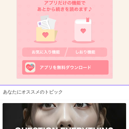
+14
-12
6. 匿名
2013/01/13(日) 07:50:30
性格も悪くて外見も悪い男の人のことはなんていうんですかね？
+3
-15
7. 匿名
2013/01/13(日) 07:50:56
「バクワラ～」ってちょっと可愛い表現だねｗｗ
+6
-24
あなたにオススメのトピック
8. 匿名
2013/01/13(日) 07:51:07
>>６