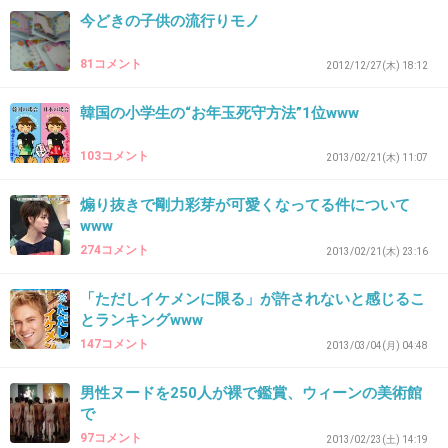
+7
-0
今どきの子供の流行りモノ
81コメント
2012/12/27(木) 18:12
34. 匿名
2013/01/13(日) 08:49:08
韓国の小学生の“お年玉死守方法”1位www
周り大半が知ってる流行語なら良いけど
何それって思うような略語とか流行語は
103コメント
2013/02/21(木) 11:07
勘弁してほしい…
煽り抜きで剛力彩芽が可愛くなってる件について
+5
-0
www
274コメント
2013/02/21(木) 23:16
35. 匿名
2013/01/13(日) 09:04:56
「ただしイケメンに限る」が許されないと感じるこ
とランキングwww
こういうのはワイドショーで取り上げられるためにあるも
147コメント
2013/03/04(月) 04:48
の
+4
-0
男性ヌードを250人が裸で鑑賞、ウィーンの美術館
で
97コメント
2013/02/23(土) 14:19