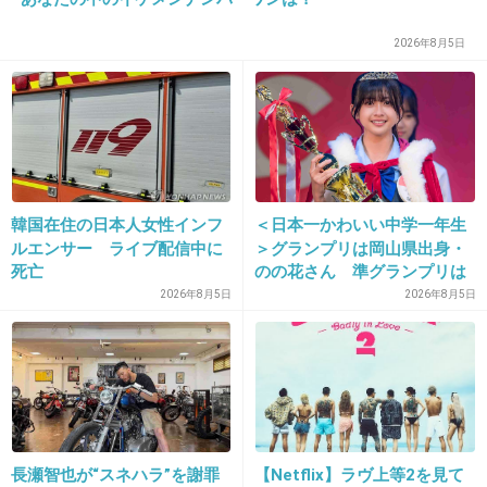
かかもだけど）見てるのか
2026年8月5日
+15
-3
13. 匿名
2013/01/13(日) 07:57:11
＞＞１２
なんJ用語ってなんですか？
韓国在住の日本人女性インフ
＜日本一かわいい中学一年生
ルエンサー ライブ配信中に
＞グランプリは岡山県出身・
私には知らない言葉がいっぱいだわ
死亡
のの花さん 準グランプリは
徳島県出身・つむぎさん
2026年8月5日
2026年8月5日
+18
-3
14. 匿名
2013/01/13(日) 08:00:09
会議とかすげーな女子高生
+8
-5
長瀬智也が“スネハラ”を謝罪
【Netflix】ラヴ上等2を見て