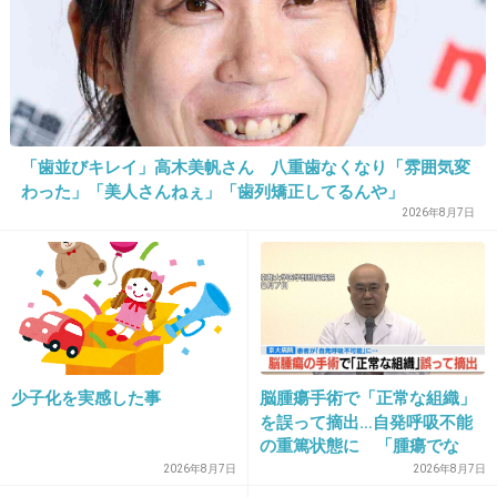
馬鹿なの？
+21
-2
28. 匿名
2013/02/15(金) 16:49:45
「歯並びキレイ」高木美帆さん 八重歯なくなり「雰囲気変
でも日本の若い女の子は韓国と韓国人が大好きなんだよね・・・
わった」「美人さんねぇ」「歯列矯正してるんや」
2026年8月7日
+4
-65
29. 匿名
2013/02/15(金) 16:51:12
ちゃんと言わないと親から、お礼できないね。
少子化を実感した事
脳腫瘍手術で「正常な組織」
恥かかせる気か
を誤って摘出…自発呼吸不能
の重篤状態に 「腫瘍でな
+24
-2
い」結果出ても“勘違い”で摘
2026年8月7日
2026年8月7日
出継続 通常の生活送ってい