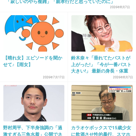
「寂しいのやら複雑」「親孝行だと思っていたのに」
るけど。
2026年8月7日
私の母もお年玉はずっと貯金してくれてたか
ら、お母さんが家計に入れちゃうとか勝手に使
っちゃうって話は冗談だと思ってた。
+15
-3
【晴れ女】エピソードを聞か
鈴木奈々「垂れてたバストが
せて♪【雨女】
上がった!」「今が一番バスト
大きい!」 最新の身長・体重
24. 匿名
2013/02/15(金) 16:47:39
も報告
2026年7月17日
2026年8月7日
辛いものの過剰摂取で脳が破壊されちゃってる
からしかたない
出典：www.hbrweb.jp
野村周平、下半身強調の「過
カラオケボックスで15歳少女
激すぎる三角水着」公開でネ
に飲酒させ性的暴行、スマホ
カプサイシン ‐ 通信用語の基礎知識