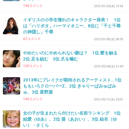
+20
-3
194コメント
2013/01/24(木) 13:54
イギリスの小学生憧れのキャラクター発表！ 1位
は「ハリポタ」ハーマイオニー、8位に「千と千尋
37. 匿名
2013/02/15(金) 17:00:04
の神隠し」千尋
うちも親によくとられてた。
67コメント
2013/01/09(水) 09:39
例えば一万くれた人がいたら二千円だけもらえて、残りは
貯金するからと言われて結局そのまま。
やめたいのにやめられない癖は？ 1位.髪を触る
大人になって諦めた（ＴДＴ）
2位.足を組む 3位.爪を噛む
120コメント
+12
-4
2013/02/06(水) 21:40
2013年にブレイクが期待されるアーティスト…1位
ももいろクローバーZ、2位 きゃりーぱみゅぱみ
38. 匿名
2013/02/15(金) 17:00:41
ゅ、3位 星野源
146コメント
2013/02/13(水) 20:33
でもって、現金でそのまま渡すってのも何かい
やだよね
女の子が生まれたら付けたい名前ランキング 1位
結愛（ゆあ）、2位 葵（あおい）、3位 結衣（ゆ
+15
-2
い）・さくら