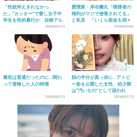
「性欲抑えきれなかっ
愛煙家・岸谷蘭丸「喫煙者の
17. 匿名
2013/02/15(金) 16:41:10
た」“カッター”で脅し女子中
権利がマジで侵害されてる」
学生を性的暴行か 自称アル
と私見 「いくら税金を我々
はい来ました。
バイトの56歳男を逮捕 千葉
が払ってるんだと」
2026年8月7日
2026年8月6日
これが韓国クオリティー。
目にうつるものすべて敵と思え。
+36
-7
最初は普通だったのに…関わ
顔の半分が真っ赤に…アトピ
18. 匿名
2013/02/15(金) 16:41:48
って後悔した人の特徴
ー姿を公開した女性、幼少期
>>16
は“汚いもの”として扱われ
絶望先生ｗ
「人に触れる行為に罪悪感を
2026年8月7日
2026年8月7日
持っていた」
「日本ではお年玉は子供のために貯金が基本」
って言ったら、韓国人はどう反応するのか気に
なる