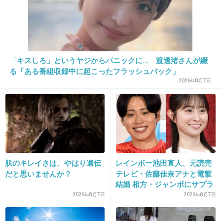
+46
-4
19. 匿名
2013/02/15(金) 16:42:05
「キスしろ」というヤジからパニックに… 渡邊渚さんが綴
韓国人の嘘つきはデフォ
る「ある番組収録中に起こったフラッシュバック」
2026年8月7日
+14
-5
20. 匿名
2013/02/15(金) 16:42:16
うちそのままなんだけど、エコ？ｗ
肌のキレイさは、やはり遺伝
レインボー池田直人、元読売
+5
-6
だと思いませんか？
テレビ・佐藤佳奈アナと電撃
結婚 相方・ジャンボにサプラ
イズ報告
2026年8月7日
2026年8月7日
21. 匿名
2013/02/15(金) 16:43:03