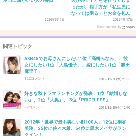
本当に頭がいい人の特徴
夫が外で子どもを作ってしま
ったが、相手方が「私生児に
なっては困る」とお金を包ん
35. 匿名
2013/02/15(金) 16:56:11
で頭を下げに来ても応じず、
2026年8月7日
2026年8月7日
晩年まで離婚に応じなかった
Recommended by
親戚の話→「一生復讐にな
これがチョンのガメツさ。
る」「これ本人幸せなの？」
国民性が良く分かるわ。
関連トピック
+15
-4
AKB48でお母さんにしたい1位「高橋みなみ」、彼
女にしたい1位「大島優子」、嫁にしたい1位「篠田
麻里子」
122コメント
2012/12/20(木) 23:03
36. 匿名
2013/02/15(金) 16:59:19
親子間での金の奪い合いが定着してるから
好きな秋ドラマランキングが発表！1位『結婚しな
い』、2位『大奥』、 3位『PRICELESS』
他国の島も平気で奪おうとするんだろう
89コメント
2012/12/28(金) 12:40
な・・・
2012年「世界で最も美しい顔100人」12位に桐谷
美玲、25位に佐々木希、54位に黒木メイサがラン
クイン！