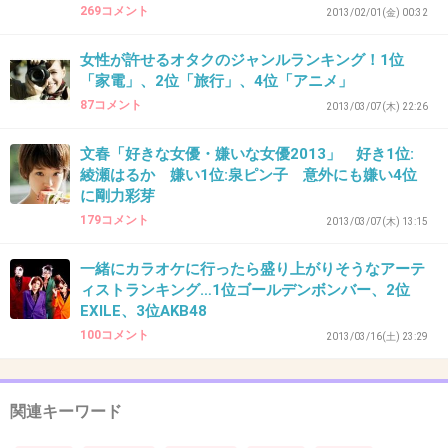
269コメント
2013/02/01(金) 00:32
39. 匿名
2013/02/15(金) 17:10:01
女性が許せるオタクのジャンルランキング！1位
「家電」、2位「旅行」、4位「アニメ」
普通の親なら
87コメント
2013/03/07(木) 22:26
未来の子どものために貯金だよね。
よほど家庭が厳しくなければ・・・
文春「好きな女優・嫌いな女優2013」 好き1位:
+10
-2
綾瀬はるか 嫌い1位:泉ピン子 意外にも嫌い4位
に剛力彩芽
179コメント
2013/03/07(木) 13:15
40. 匿名
2013/02/15(金) 17:31:01
一緒にカラオケに行ったら盛り上がりそうなアーテ
私は貰ったら親に｢〇〇さんに貰ったから、お
ィストランキング…1位ゴールデンボンバー、2位
EXILE、3位AKB48
母さんからもお礼言っておいてね｣って全部渡
100コメント
2013/03/16(土) 23:29
してました。
渡すように言われていたからだけど、それを全
部貯金してくれてました。だから今、大学に四
関連キーワード
年間も通っていられます。感謝です。