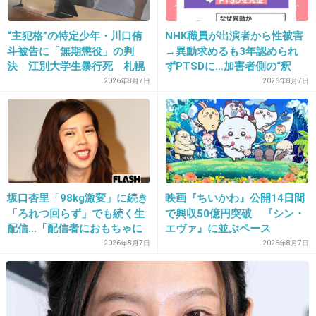
小学生から親を必死に騙すのが浸透って…さす
“主犯格”の特定少年・川口侑
NHK職員が出演者から性被害
がだ韓国
斗被告に「無期懲役」の判
→異動求めるも3年認められ
決 江別大学生暴行死 札幌
ずPTSDに…加害者側の“釈
地裁
明”にコラムニスト「納得がい
2026年8月7日
2026年8月7日
他人を騙すのに罪悪を感じない原点だね。
かない」一方で組織体制の問
題点も指摘
+23
-2
27. 匿名
2013/02/15(金) 16:49:32
坂口杏里「98kg激変」に続き
映画『ちいかわ』公開14日間
>>24
「ろれつ回らず」でも続く生
で興収50億円突破 『シン・
配信…「配信者におもちゃに
エヴァ』に並ぶペース
うわー初めて知った
されてる」知人は懸念表明
2026年8月7日
2026年8月7日
「火病」って冗談じゃなくて本当にあるん
だ・・・
なのになんで韓国人はキムチを食べ続けるの？