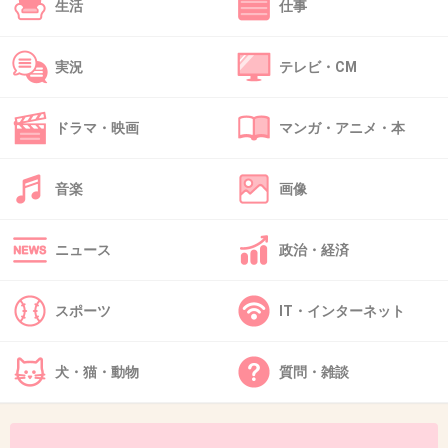
生活
仕事
43. 匿名
2013/02/15(金) 18:24:12
お金を裸で渡すってのがいかにも韓国っぽいね
実況
テレビ・CM
+13
-3
ドラマ・映画
マンガ・アニメ・本
44. 匿名
2013/02/15(金) 18:25:13
音楽
画像
お年玉システムなんか韓国にもあるんですね。
+6
-2
ニュース
政治・経済
スポーツ
IT・インターネット
45. 匿名
2013/02/15(金) 18:29:30
知らないけど、韓国の親も子供のために貯金してるんじゃ
犬・猫・動物
質問・雑談
ないの？
多数の意見がなんか一方的だな…
+6
-6