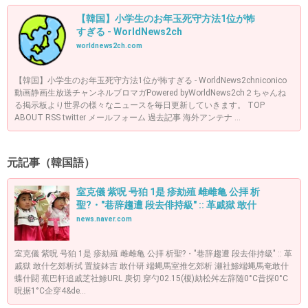
【韓国】小学生のお年玉死守方法1位が怖
すぎる - WorldNews2ch
worldnews2ch.com
【韓国】小学生のお年玉死守方法1位が怖すぎる - WorldNews2chniconico
動画静画生放送チャンネルブロマガPowered byWorldNews2ch２ちゃんね
る掲示板より世界の様々なニュースを毎日更新していきます。 TOP
ABOUT RSS twitter メールフォーム 過去記事 海外アンテナ ...
元記事（韓国語）
室克儀 紫呪 号狛 1是 疹劾殖 雌雌亀 公拝 析
聖?・"巷辞趨遭 段去俳持級" :: 革戚獄 敢什
news.naver.com
室克儀 紫呪 号狛 1是 疹劾殖 雌雌亀 公拝 析聖?・"巷辞趨遭 段去俳持級" :: 革
戚獄 敢什乞郊析拭 置旋鉢吉 敢什研 端蝿馬室推乞郊析 瀬社鯵端蝿馬奄敢什
蝶什闘 蕉巴軒追戚芝社鯵URL 庚切 穿勺02.15(榎)劾松舛左辞随0°C昔探0°C
呪据1°C企穿4&de...