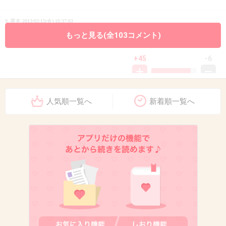
9. 匿名
2013/02/15(金) 16:37:03
もっと見る(全103コメント)
騙すのが得意な国だからね。納得。
+45
-6
人気順一覧へ
新着順一覧へ
10. 匿名
2013/02/15(金) 16:37:37
「韓国人は嘘つき」っていうイメージがどうし
てもねえ…
出典：blog-imgs-46-origin.fc2.com
+80
-8