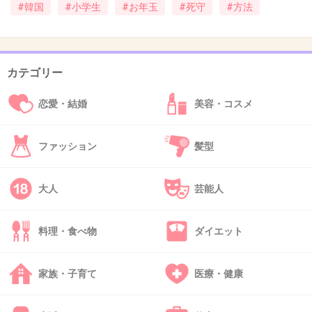
#韓国
#小学生
#お年玉
#死守
#方法
+22
-6
カテゴリー
41. 匿名
2013/02/15(金) 17:35:23
お年玉を奪う親に金額を騙す子か…
恋愛・結婚
美容・コスメ
お正月から嫌な攻防だな（苦笑）
+9
-3
ファッション
髪型
大人
芸能人
42. 匿名
2013/02/15(金) 17:48:41
親のウンコを食べたら親孝行と言われる国。
料理・食べ物
ダイエット
親のウンコなんか食べさせられたら、裏切りたくなるわw
+9
-3
家族・子育て
医療・健康