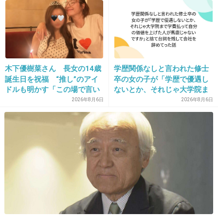
た患者が手足も動かず 京大
病院
30. 匿名
2013/02/15(金) 16:51:27
お年玉取られちゃうなんて切ないわｗ
+6
-2
木下優樹菜さん 長女の14歳
学歴関係なしと言われた修士
誕生日を祝福 “推し”のアイ
卒の女の子が「学歴で優遇し
ドルも明かす「この場で言い
ないとか、それじゃ大学院ま
ますね」
で学費払って自分の価値を上
2026年8月6日
2026年8月6日
31. 匿名
2013/02/15(金) 16:52:26
げた人が馬鹿じゃないです
親子でガメツい‥
か」と捨て台詞を残し会社を
辞めてった
+12
-3
32. 匿名
2013/02/15(金) 16:53:04
子供のお年玉まで盗らなくない？
子供のじゃん