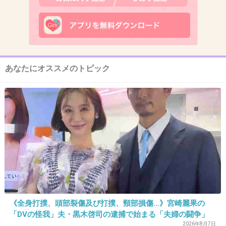
11. 匿名
2013/02/15(金) 16:37:51
親子で騙すとかさすが
+30
-4
あなたにオススメのトピック
12. 匿名
2013/02/15(金) 16:38:49
日本だとある程度は自由に使わせてもらえる
し、
一時的にお母さんに預けることになっても、
自分名義の通帳に貯金してもらうっていうのが
普通だよね？
+54
-7
《全身打撲、頭部裂傷及び打撲、頸部損傷…》宮崎麗果の
「DVの怪我」夫・黒木啓司の逮捕で始まる「夫婦の闘争」
2026年8月7日