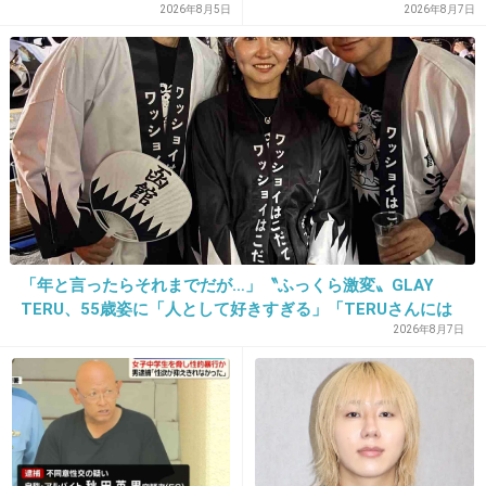
員化と外国人の人材活用が
2026年8月5日
2026年8月7日
ら…
鍵」
子供も必死で騙そうとするんだろうね
+14
-2
「年と言ったらそれまでだが…」〝ふっくら激変〟GLAY
TERU、55歳姿に「人として好きすぎる」「TERUさんには
見えない」「分からなかった」
2026年8月7日
16. 匿名
2013/02/15(金) 16:40:55
出典：img5.blogs.yahoo.co.jp
+27
-3