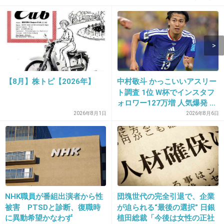
13. 匿名
2013/02/15(金) 16:39:16
お年玉って奪われちゃうものなんだ。
なんか可哀そう。
+14
-2
【8月】株トピ【2026年】
中村敬斗 かっこいいアスリー
ト調査 1位 W杯でインスタフ
ォロワー127万増 人気爆発 …
14. 匿名
2013/02/15(金) 16:40:19
2位 高橋藍 3位 大谷翔平
2026年8月1日
2026年8月6日
私もお年玉取られてたけど全部貯金してくれて
たなぁ…
+23
-4
NHK職員が番組出演者から性
団塊世代の完全引退で、企業
15. 匿名
2013/02/15(金) 16:40:28
被害 PTSDと診断、復職時
が迫られる“最後の選択” 日銀
韓国って子供は親の所有物って感覚が強いか
に異動希望かなわず
植田総裁「今後は女性の正社