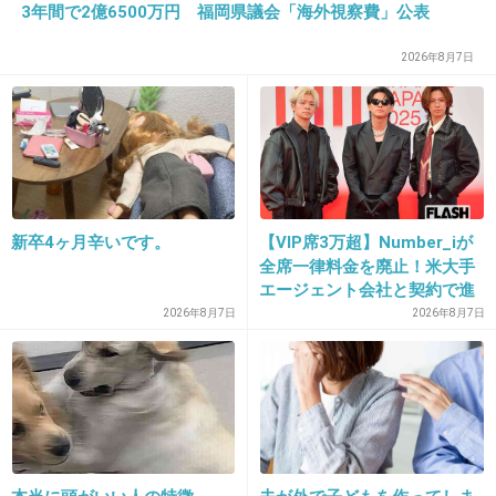
3年間で2億6500万円 福岡県議会「海外視察費」公表
+9
-3
2026年8月7日
33. 匿名
2013/02/15(金) 16:53:51
韓国は年配者を敬うようにしつけられてるから
母親には刃向かえないんだろうね
+12
-1
新卒4ヶ月辛いです。
【VIP席3万超】Number_iが
全席一律料金を廃止！米大手
エージェント会社と契約で進
む“世界標準”化
2026年8月7日
2026年8月7日
34. 匿名
2013/02/15(金) 16:55:04
親が子供のお年玉を奪うって・・・
どこまでもガメつい国民なんだ！
+11
-2