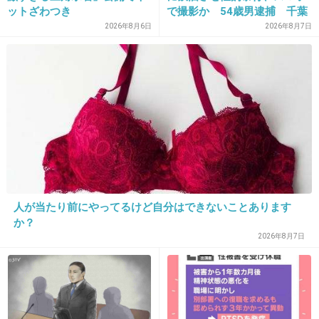
ットざわつき
で撮影か 54歳男逮捕 千葉
www.wdic.org
2026年8月6日
2026年8月7日
カプサイシンの摂り過ぎは脳へのストレスとなる。個体は過剰なストレス
に晒されると、その回避行動として副腎から神経伝達物質のアドレナリン
などを分泌する。これが過剰な場合、大脳辺縁系の扁桃体や海馬などに損
傷を与えることが知られている。結果、PTSDのような症状を呈するように
なるとされている。これが世界でも朝鮮民族にのみ見られるとされる精神
病、火病(ファッピョン)の原因の一つであると考えられている。
+28
-6
25. 匿名
2013/02/15(金) 16:48:33
人が当たり前にやってるけど自分はできないことあります
親がお年玉を奪うことが当たり前の国の人と、
か？
仲良くできる気がしない・・・
2026年8月7日
+24
-3
26. 匿名
2013/02/15(金) 16:49:22