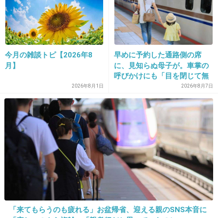
「息をするように嘘をつく」お国柄の人々です
からねえ
出典：img.pics.livedoor.com
今月の雑談トピ【2026年8
早めに予約した通路側の席
月】
に、見知らぬ母子が。車掌の
呼びかけにも「目を閉じて無
+66
-4
視」して居座られました。無
2026年8月1日
2026年8月7日
理やり奪われた席は、結局“や
ったもん勝ち”になってしまう
のでしょうか？
22. 匿名
2013/02/15(金) 16:45:09
韓国の事情なんかドウデモイイー
+22
-4
23. 匿名
2013/02/15(金) 16:46:37
「来てもらうのも疲れる」お盆帰省、迎える親のSNS本音に
うちは子供のお年玉すぐ子供の口座に貯金して