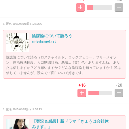
8. 匿名
2015/08/09(日) 12:55:06
陰謀論について語ろう
girlschannel.net
陰謀論について語ろうロスチャイルド、ロックフェラー、フリーメイソ
ン、癌治療法抹殺、人口削減計画、悪魔…（笑）色々ありますよね。 あな
たは信じますか？どう思いますか？どんな陰謀論を知っていますか？ 私は
信じていませんが、読んでて面白いので好きです。...
+16
-20
9. 匿名
2015/08/09(日) 12:55:13
【実況＆感想】新ドラマ「きょうは会社休
みます。」