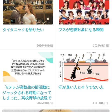
21. 匿名
2015/08/09(日) 12:59:15
【下ネタ注意】かわいい誘い方
girlschannel.net
【下ネタ注意】かわいい誘い方皆さんは彼（旦那さん）を誘うとき、どん
タイタニックを語りたい
ブスが恋愛対象になる瞬間
な風に誘いますか？ わたしはいつもベタベタ密着からの「する〜？♡」っ
て感じで誘ってるんですが、たまには違う誘い方もしたいと思ったので、
皆さんのかわいい誘い方を教えて下さい^_^
2026年8月6日
2026年8月6日
トピタイの可愛い誘い方は全然無いけど、男らしかったり
面白い誘い方がたくさんあった笑
+21
-20
「Eテレが高校生の部活動に
汗が臭い人とそうでない人
ジャックされる時期になって
22. 匿名
2015/08/09(日) 12:59:22
しまった」高校野球の放送で
夕方の幼児番組が放送されな
2026年8月7日
2026年8月6日
あいのりクロ、桃からの誕生日プレゼント
くなってしまうことへの不満
をフリマアプリの「メルカリ」で転売？