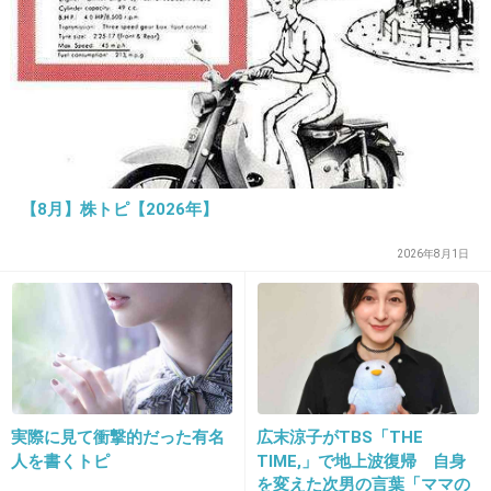
+7
-24
15. 匿名
2015/08/09(日) 12:56:36
9
ただの実況トピのどこがおすすめなの？
【8月】株トピ【2026年】
嫌がらせ？
2026年8月1日
+26
-9
実際に見て衝撃的だった有名
広末涼子がTBS「THE
人を書くトピ
TIME,」で地上波復帰 自身
を変えた次男の言葉「ママの