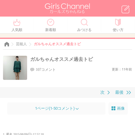
人気順
新着順
みつける
使い方
芸能人
ガルちゃんオススメ過去トピ
ガルちゃんオススメ過去トピ
107コメント
更新：11年前
次
最後
1ページ(1-50コメント)
画像
1. 匿名
2015/08/09(日) 12:52:18