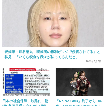
に様々な意見が集まる
他にもステマ商品など続々出品している疑
惑…
girlschannel.net
あいのりクロ、桃からの誕生日プレゼントをフリマアプリの「メルカリ」
で転売？ 他にもステマ商品など続々出品している疑惑… クロのブログに
は「年内もう会う予定がない桃から誕生日プレゼントをもらったよー ( ´ ▽
` )ﾉシーバイクロエの小銭入れをもらったよ」...
あいのり・クロ
愛煙家・岸谷蘭丸「喫煙者の権利がマジで侵害されてる」と
こいつは笑いを沢山くれるwww
私見 「いくら税金を我々が払ってるんだと」
2026年8月6日
+40
-21
23. 匿名
2015/08/09(日) 13:00:10
もしあなたがゾンビに襲われたら？
日本の社会保障、岐路に 財
「No No Girls」終了から1年
girlschannel.net