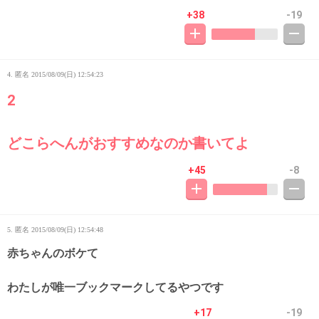
+38
-19
4. 匿名
2015/08/09(日) 12:54:23
2
どこらへんがおすすめなのか書いてよ
+45
-8
5. 匿名
2015/08/09(日) 12:54:48
赤ちゃんのボケて
わたしが唯一ブックマークしてるやつです
+17
-19