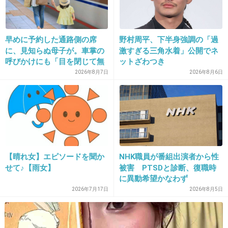
早めに予約した通路側の席
野村周平、下半身強調の「過
29. 匿名
2022/12/07(水) 16:02:03
に、見知らぬ母子が。車掌の
激すぎる三角水着」公開でネ
すゑひろがりずの関白遊びめちゃくちゃ好きw
呼びかけにも「目を閉じて無
ットざわつき
視」して居座られました。無
2026年8月7日
2026年8月6日
万人受けはしなさそうだからグランプリは無理
理やり奪われた席は、結
だろうなーと思ったけど、私の中では一位。
局“やったもん勝ち”になって
しまうのでしょうか？
+44
-2
30. 匿名
2022/12/07(水) 16:02:06
【晴れ女】エピソードを聞か
NHK職員が番組出演者から性
せて♪【雨女】
被害 PTSDと診断、復職時
ここまで、笑い飯がいないなんて。
に異動希望かなわず
2026年7月17日
2026年8月5日
奈良県立歴史民俗博物館