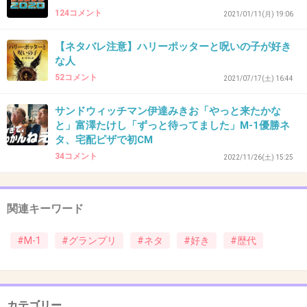
124コメント
2021/01/11(月) 19:06
+4
-5
【ネタバレ注意】ハリーポッターと呪いの子が好き
な人
52コメント
42. 匿名
2022/12/07(水) 16:06:44
2021/07/17(土) 16:44
サンドが敗者復活したけど、そもそもなんで予
サンドウィッチマン伊達みきお「やっと来たかな
選敗退したのかわからないくらいおもしろかっ
と」富澤たけし「ずっと待ってました」M-1優勝ネ
タ、宅配ピザで初CM
た。
34コメント
2022/11/26(土) 15:25
1件の返信
+37
-0
関連キーワード
#M-1
#グランプリ
#ネタ
#好き
#歴代
43. 匿名
2022/12/07(水) 16:09:04
>>41
キングオブコントかな？
カテゴリー