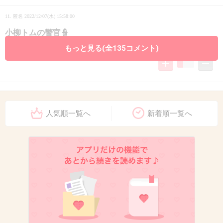
11. 匿名
2022/12/07(水) 15:58:00
小柳トムの警官👮
もっと見る(全135コメント)
+1
-2
12. 匿名
2022/12/07(水) 15:58:05
やっぱりコーンフレークかな
人気順一覧へ
新着順一覧へ
本当に衝撃的な面白さだった
4件の返信
+117
-2
13. 匿名
2022/12/07(水) 15:58:29