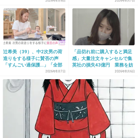
ており、そこにフランス人と
2026年8月6日
2026年8月7日
33. 匿名
2022/12/07(水) 16:03:08
イタリア人も参戦した結果こ
敗者復活戦でもいいかな
うなった
トムブラウンのネタで安めぐみを作るやつ つい最近ふと
思い出してアーカイブ観たらバカバカしくてむちゃくちゃ
笑った 「米良(めら)〜〜〜〜」ってワードでツッコミ入れ
たの世界を探してもトムブラウンだけだと思う
辻希美（39）、中2次男の荷
「品切れ前に購入すると満足
+3
-0
造りをする様子に賛否の声
感」大量注文キャンセルで集
「すんごい過保護…」「全部
英社の損失43億円 業務を妨
ママが準備してくれるんだ」
害した疑いで32歳女を逮捕
2026年8月7日
2026年8月6日
34. 匿名
2022/12/07(水) 16:03:17
1件の返信
+33
-1
35. 匿名
2022/12/07(水) 16:03:48