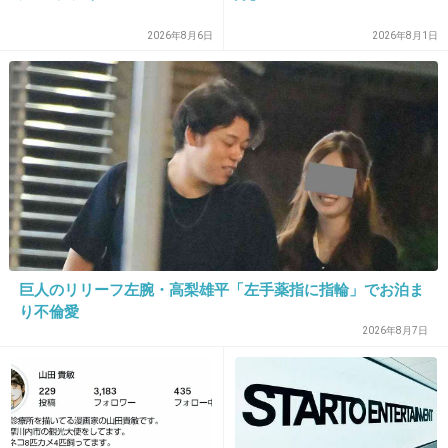
+55
-3
2026年8月6日
2026年8月1日
17. 匿名
2022/12/07(水) 15:59:10
小杉「家からスーパーのビニール持ってきて、
入れて帰れや！」
吉田「破れるやん！」
吉田「俺の家、お前、上本町言うて大阪の坂の
上やぞ！」
巨人のリリーフ左腕・高梨雄平「左手薬指に指輪」でお泊ま
小杉「おお！」
り不倫愛
吉田「あんなところで破れたら難波まで転がっ
2026年8月7日
ていくやんけ！」
小杉「どこまで転がっていくねん。」
2件の返信