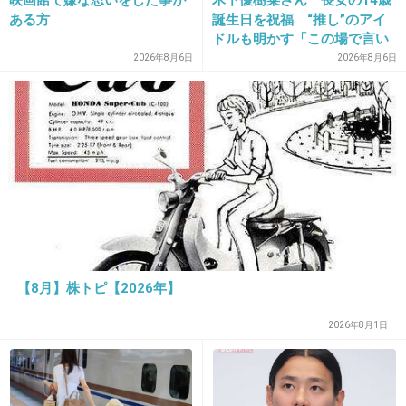
ある方
誕生日を祝福 “推し”のアイ
ドルも明かす「この場で言い
27. 匿名
2022/12/07(水) 16:01:43
ますね」
2026年8月6日
2026年8月6日
>>13
それスイカ🍉じゃあないかな？
スイカ持ってるだけなのに色々心配してそれに突っ込むネ
タだったと思う
2件の返信
+1
-2
【8月】株トピ【2026年】
28. 匿名
2022/12/07(水) 16:01:52
2026年8月1日
チュートリアルのバーベキューのネタ
ホームページあるのけ？ってセリフに笑った
+16
-1