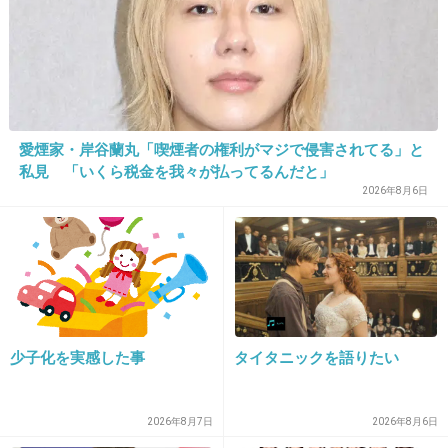
20. 匿名
2022/12/07(水) 16:00:01
おスベリ大魔神かな
+1
-0
愛煙家・岸谷蘭丸「喫煙者の権利がマジで侵害されてる」と
私見 「いくら税金を我々が払ってるんだと」
2026年8月6日
21. 匿名
2022/12/07(水) 16:00:03
こーんにーちはー
錦鯉
+14
-7
少子化を実感した事
タイタニックを語りたい
22. 匿名
2022/12/07(水) 16:00:21
錦鯉の一本目も嫌いじゃない。
2026年8月7日
2026年8月6日