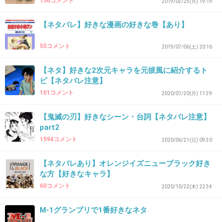
156コメント
2019/03/25(月) 19:19
【ネタバレ】好きな漫画の好きな巻【あり】
40. 匿名
2022/12/07(水) 16:05:06
>>17
55コメント
2019/07/06(土) 20:16
これ大阪人の方がより楽しめる
【ネタ】好きな2次元キャラを元彼風に紹介するト
上本町は本当に上町台地と言う大阪市内で一番
ピ【ネタバレ注意】
の高台にあって、難波方面見ると高低差がかな
101コメント
2020/01/20(月) 11:39
りある
【鬼滅の刃】好きなシーン・台詞【ネタバレ注意】
part2
+19
-0
1594コメント
2020/06/21(日) 09:30
【ネタバレあり】オレンジイズニューブラック好き
な方【好きなキャラ】
41. 匿名
2022/12/07(水) 16:06:36
60コメント
2020/10/22(木) 22:34
ロッチの試着室。Ｍ-1じゃなかったらごめん。
M-1グランプリで1番好きなネタ
1件の返信