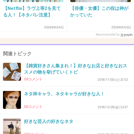
【Netflix】ラヴ上等2を見て
【俳優・女優】この役は神が
る人！【ネタバレ注意】
かっていた
38. 匿名
2022/12/07(水) 16:05:01
2026年8月4日
2026年8月6日
>>12
Recommended by
余命に余裕がある人が食べる
が衝撃的だった
関連トピック
+60
-0
【雑貨好きさん集まれ！】好きなお店と好きなおス
スメの物を挙げていくトピ
59コメント
2018/11/03(土) 23:52
39. 匿名
2022/12/07(水) 16:05:03
ネタ枠キャラ、ネタキャラが好きな人！
スリムクラブの「…宗教です」ってやつ
って書き込もうと思ったけどあれはM-1じゃな
50コメント
2018/12/28(金) 22:47
かったわ
好きな芸人の好きなネタ
+13
-1