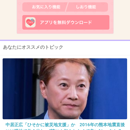
大昔だからあまりはっきり覚えてないけれど
ブラマヨのスーパーのビニール袋の中にボーリ
ングの球入れたら
破れて遠くに転がってっちゃう話
1件の返信
あなたにオススメのトピック
+39
-0
14. 匿名
2022/12/07(水) 15:58:37
アンタッチャブル
お嬢さんをください
+22
-0
中居正広「ひそかに被災地支援」か 2016年の熊本地震直後