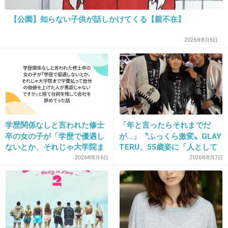
ミルクボーイ
【公園】知らない子供が話しかけてくる【親不在】
2026年8月6日
+75
-1
36. 匿名
2022/12/07(水) 16:03:49
笑い飯やったら、マリリンモンローかな。
学歴関係なしと言われた修士
「年と言ったらそれまでだ
ホンマ、アホすぎて大爆笑したわ。
卒の女の子が「学歴で優遇し
が…」〝ふっくら激変〟GLAY
+15
-1
ないとか、それじゃ大学院ま
TERU、55歳姿に「人として
で学費払って自分の価値を上
好きすぎる」「TERUさんに
2026年8月6日
2026年8月7日
げた人が馬鹿じゃないです
は見えない」「分からなかっ
か」と捨て台詞を残し会社を
た」
37. 匿名
2022/12/07(水) 16:03:51
辞めてった
+38
-0