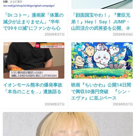
+56
-0
「Dr.コトー」漫画家「体重の
「顔面国宝やわ！」『豊臣兄
減少が止まりません」“半年
弟！』Hey！ Say！ JUMP・
で39キロ減”にファンから心
山田涼介の武将姿を公開、ネ
配の声
ット歓喜「ビジュ良すぎん」
2026年8月7日
2026年8月6日
18. 匿名
2022/12/07(水) 15:59:34
「こんな美しい秀次は初め
>>7
て」
トピタイ見て書き込みにこようとしたらすでに
書かれてた。それ面白いよね！
+14
-0
イオンモール熊本の爆発事故
映画『ちいかわ』公開14日間
「本当のことを…」遺族語る
で興収50億円突破 『シン・
エヴァ』に並ぶペース
19. 匿名
2022/12/07(水) 15:59:36
2026年8月7日
2026年8月7日
ピースが準優勝くらいになったときのネタで
おじいちゃんの魂を吸うやつ
+2
-0