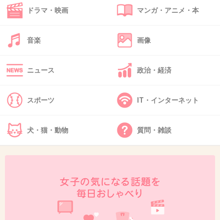
ドラマ・映画
マンガ・アニメ・本
1件の返信
+11
-0
音楽
画像
ニュース
政治・経済
46. 匿名
2022/12/07(水) 16:09:57
>>42
あのときの富澤さんタイプすぎて
スポーツ
IT・インターネット
+6
-1
犬・猫・動物
質問・雑談
47. 匿名
2022/12/07(水) 16:10:33
鳥人は？
3件の返信
+43
-2