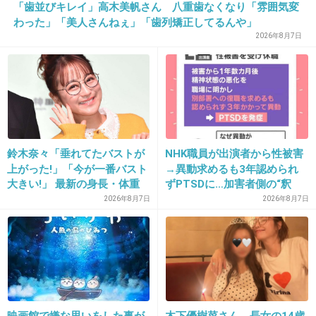
「歯並びキレイ」高木美帆さん 八重歯なくなり「雰囲気変
わった」「美人さんねぇ」「歯列矯正してるんや」
2026年8月7日
25. 匿名
2022/12/07(水) 16:01:24
ネタじゃないけど笑い飯西田の「思ってたんと
違う！」ってやつ。爆笑した。
3件の返信
+71
-0
鈴木奈々「垂れてたバストが
NHK職員が出演者から性被害
上がった!」「今が一番バスト
→異動求めるも3年認められ
大きい!」 最新の身長・体重
ずPTSDに…加害者側の“釈
も報告
明”にコラムニスト「納得がい
2026年8月7日
2026年8月7日
26. 匿名
2022/12/07(水) 16:01:28
かない」一方で組織体制の問
題点も指摘
笑い飯の奈良歴史博物館だっけ？2003年のやつ
3件の返信
+93
-1
映画館で嫌な思いをした事が
木下優樹菜さん 長女の14歳