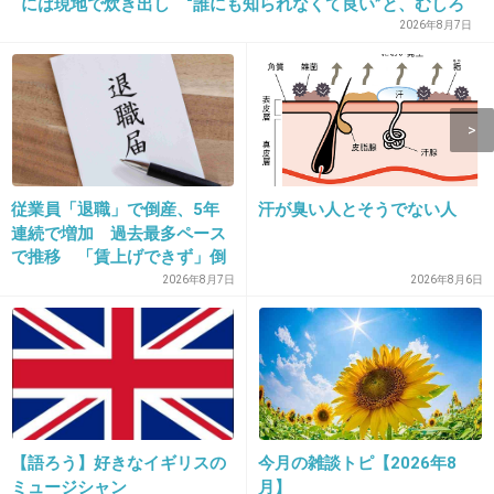
には現地で炊き出し “誰にも知られなくて良い”と、むしろ
15. 匿名
2022/12/07(水) 15:58:40
強まる福祉活動への思い
2026年8月7日
かまいたちのUFJネタ
+24
-2
従業員「退職」で倒産、5年
汗が臭い人とそうでない人
連続で増加 過去最多ペース
で推移 「賃上げできず」倒
産も発生
2026年8月7日
2026年8月6日
16. 匿名
2022/12/07(水) 15:59:01
「かまいたち」のＵＦＪが最高かな
もしくは「和牛」のウエディングプランナー
【語ろう】好きなイギリスの
今月の雑談トピ【2026年8
ミュージシャン
月】
1件の返信