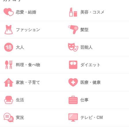
+6
-1
恋愛・結婚
美容・コスメ
ファッション
髪型
44. 匿名
2022/12/07(水) 16:09:24
>>12
大人
芸能人
ボケを重ねるごとに笑い声がどんどん大きくな
っていって、松ちゃんも驚いているような表示
料理・食べ物
ダイエット
するが映っていたな。
+16
-0
家族・子育て
医療・健康
生活
仕事
45. 匿名
2022/12/07(水) 16:09:43
ブラマヨの格闘技ネタ
実況
テレビ・CM
子熊飼ってクマと戦って強くなるってやつ