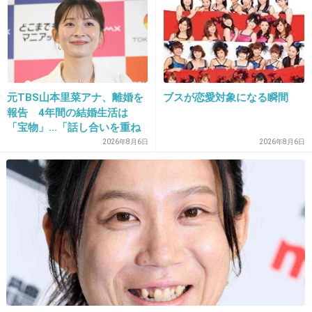
+54
-2
23. 匿名
2022/12/07(水) 16:00:44
>>1
元TBS山本里菜アナ、離婚を
ブスが恋愛対象になる瞬間
報告 4年間の結婚生活は
ブラマヨのボーリングの球難波まで転がるやつ
「宝物」…「話し合いを重ね
た結果」決断
+17
-1
2026年8月6日
2026年8月6日
24. 匿名
2022/12/07(水) 16:00:56
サンドの一本目
当時のサンドはエンタでしか見たことなかった
から衝撃だった
+39
-0