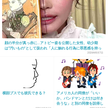
2件の返信
+63
-6
31. 匿名
2022/12/07(水) 16:02:55
顔の半分が真っ赤に…アトピー姿を公開した女性、幼少期
肉うどん
は“汚いもの”として扱われ「人に触れる行為に罪悪感を持っ
ていた」
2026年8月7日
+14
-3
32. 匿名
2022/12/07(水) 16:03:06
かまいたちが優勝した年はどのコンビもよかったなぁ
+10
-10
横顔ブスでも彼氏できる？
アメリカ人の同僚が「いい
か、バンドマンとだけは付き
合うな」と別の同僚を説得し