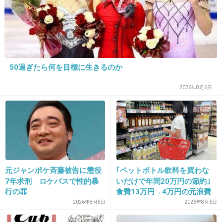
ビーチサンダルの中にもめっちゃ砂入って痛い
から結局脱ぎ捨てる
ブラからパッドはみでる
+32
-1
50過ぎたら何を目標に生きるのか
2026年8月6日
29. 匿名
2015/07/28(火) 17:29:12
大きな波がきて、一気に砂浜まで追い込まれる
+12
-2
元ジャンポケ斉藤被告に懲役
｢ペットボトル飲料を買わな
7年求刑 ロケバスで性的暴
いだけで年間20万円の節約｣
30. 匿名
2015/07/28(火) 17:29:24
行の罪
食費13万円→4万円の元浪費
帰りがとてもだるい。
主婦が買うのをやめた食品5
2026年8月5日
2026年8月6日
つ
+116
-0