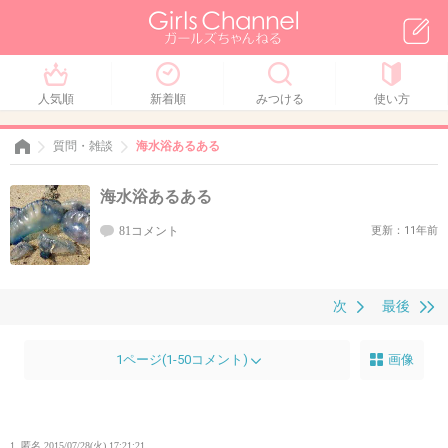
人気順
新着順
みつける
使い方
質問・雑談
海水浴あるある
海水浴あるある
81コメント
更新：11年前
次
最後
1ページ(1-50コメント)
画像
1. 匿名
2015/07/28(火) 17:21:21