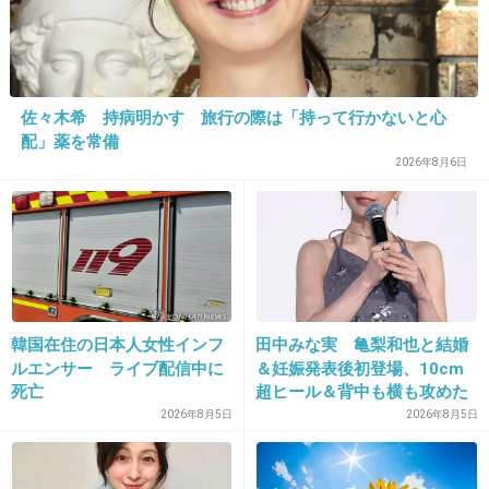
16. 匿名
2015/07/28(火) 17:24:20
海の中でオシッコ
佐々木希 持病明かす 旅行の際は「持って行かないと心
配」薬を常備
+78
-24
2026年8月6日
17. 匿名
2015/07/28(火) 17:24:22
洗濯バサミが役立つ
+12
-5
韓国在住の日本人女性インフ
田中みな実 亀梨和也と結婚
ルエンサー ライブ配信中に
＆妊娠発表後初登場、10cm
死亡
超ヒール＆背中も横も攻めた
ドレスで祝福に笑顔「ありが
2026年8月5日
2026年8月5日
18. 匿名
2015/07/28(火) 17:24:32
とうございます」おなかふっ
クラゲに刺されたくなくて海中で足をバタバタ
くら
させる