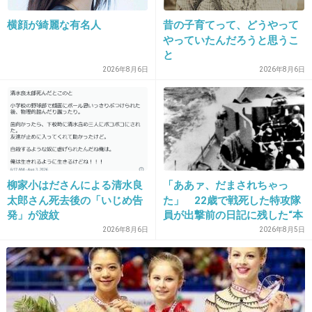
26. 匿名
2015/07/28(火) 17:26:32
横顔が綺麗な有名人
昔の子育てって、どうやって
やっていたんだろうと思うこ
日焼け止めをベッタリ塗って日焼け対策万全と
と
思いきや、髪の分け目の頭皮が焼けただれる
2026年8月6日
2026年8月6日
+66
-2
27. 匿名
2015/07/28(火) 17:27:05
カップルが、ひくくらいイチャついていて、子
柳家小はださんによる清水良
「ああァ、だまされちゃっ
供と一緒だと気まずくなる
太郎さん死去後の「いじめ告
た」 22歳で戦死した特攻隊
発」が波紋
員が出撃前の日記に残した“本
+65
-3
音”
2026年8月6日
2026年8月5日
28. 匿名
2015/07/28(火) 17:28:35
おまたにめっちゃ砂はって歩くとチクチクする