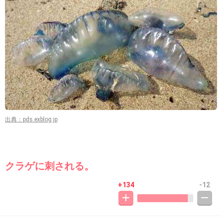
出典：pds.exblog.jp
クラゲに刺される。
+134
-12