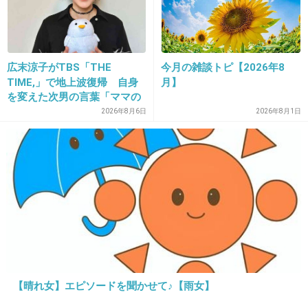
+27
-3
広末涼子がTBS「THE
今月の雑談トピ【2026年8
TIME,」で地上波復帰 自身
月】
19. 匿名
2015/07/28(火) 17:24:38
を変えた次男の言葉「ママの
気づいたら自分が元居た場所（荷物とか置いて
ファンの人なら、知りたいん
2026年8月6日
2026年8月1日
る場所）から結構流されててビックリする
じゃないか」
+113
-3
20. 匿名
2015/07/28(火) 17:24:58
着替えの時に汗でパンツが上手く上がらずイラ
イラする。
+132
-2
【晴れ女】エピソードを聞かせて♪【雨女】