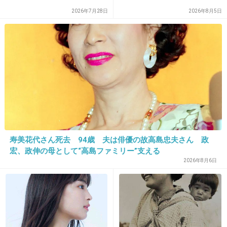
2026年7月28日
2026年8月5日
+133
-0
24. 匿名
2015/07/28(火) 17:26:12
海水浴場だとカッコよく見えた人が
街中では残念だった
+71
-1
寿美花代さん死去 94歳 夫は俳優の故高島忠夫さん 政
宏、政伸の母として“高島ファミリー”支える
2026年8月6日
25. 匿名
2015/07/28(火) 17:26:19
浮き輪の空気を抜くのが結構手間
+74
-2