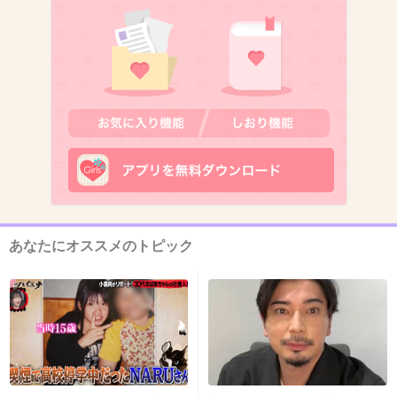
+59
-8
12. 匿名
2015/07/28(火) 17:23:35
オヤジ達が妻や子供の目を盗み、若い娘の水着
姿を凝視‼︎‼︎
+133
-3
あなたにオススメのトピック
13. 匿名
2015/07/28(火) 17:23:35
砂に体埋めてボイン作る。
+69
-2