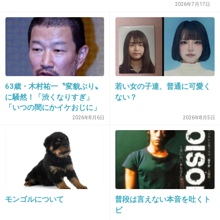
2026年7月17日
21. 匿名
2015/07/28(火) 17:25:01
たまにTバックじゃないのにすごくお尻に食い
込んでる人がいて二度見してしまう
+68
-1
63歳・木村祐一〝変貌ぶり〟
若い女の子達、普通に可愛く
に騒然！「渋くなりすぎ」
ない？
「いつの間にかイケおじに」
22. 匿名
2015/07/28(火) 17:25:09
の声
2026年8月6日
2026年8月5日
ブラとれる
+12
-2
23. 匿名
2015/07/28(火) 17:25:55
モンゴルについて
普段は言えない本音を吐くト
ピ
海の家でのぼったくり価格！！