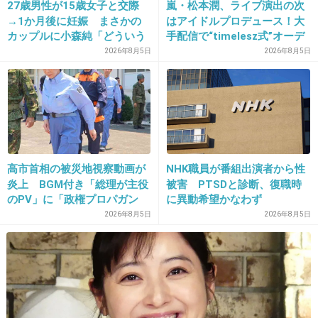
14. 匿名
2015/07/28(火) 17:23:41
27歳男性が15歳女子と交際
嵐・松本潤、ライブ演出の次
→1か月後に妊娠 まさかの
はアイドルプロデュース！大
貝や石って踏むとかなり痛い
カップルに小森純「どういう
手配信で“timelesz式”オーデ
本当は走って海に入っていきたいが、ビーサン
事？だいぶあぶねぇよ」
ィション番組が進行中か
2026年8月5日
2026年8月5日
なしの時は慎重に歩く
+63
-1
15. 匿名
2015/07/28(火) 17:23:42
高市首相の被災地視察動画が
NHK職員が番組出演者から性
砂が足に付着してイライラ
炎上 BGM付き「総理が主役
被害 PTSDと診断、復職時
のPV」に「政権プロパガン
に異動希望かなわず
+65
-1
ダ」批判
2026年8月5日
2026年8月5日