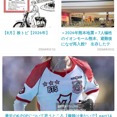
31. 匿名
2015/07/28(火) 17:29:54
DOQ家族の一番小さい男児の後ろの髪が長いｗ
【8月】株トピ【2026年】
＜2026年熊本地震＞7人犠牲
のイオンモール熊本、避難後
+113
-2
になぜ再入館? 生存したテ
ナント従業員ら証言、浮かび
2026年8月1日
2026年8月5日
上がる実態
32. 匿名
2015/07/28(火) 17:30:06
ビーサンと足を綺麗にするなんて不可能
海辺で歩いているとら必ず砂が入るから。
+22
-2
33. 匿名
2015/07/28(火) 17:30:32
最近のK-POPについて思うところ【嫌韓は来ないで】part14