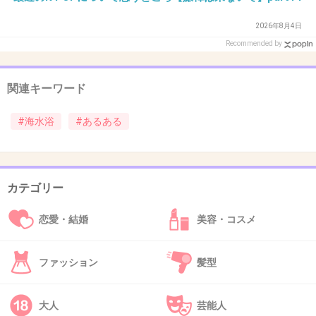
もう何年も行っていない。
2026年8月4日
+51
-3
Recommended by
関連キーワード
34. 匿名
2015/07/28(火) 17:32:49
地元では、海水浴場を取り囲むように防護ネットが張られ
#海水浴
#あるある
ている。
たぶんサメやエイよけだと思う。
安全だけどなんか微妙
(´・ω・`)
カテゴリー
+8
-2
恋愛・結婚
美容・コスメ
ファッション
髪型
35. 匿名
2015/07/28(火) 17:32:50
泳いでいると、今大地震が発生してすぐに20メ
大人
芸能人
ートルクラスの大津波