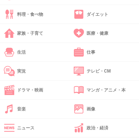
がやってきたらどうすんだろ(゜゜) っていつ
料理・食べ物
ダイエット
も怯えている（ﾟдﾟlll）
家族・子育て
医療・健康
+73
-7
生活
仕事
36. 匿名
2015/07/28(火) 17:33:10
実況
テレビ・CM
日焼けをかなりする
+45
-0
ドラマ・映画
マンガ・アニメ・本
音楽
画像
37. 匿名
2015/07/28(火) 17:34:43
ベタベタで気持ち悪い
ニュース
政治・経済
+33
-0