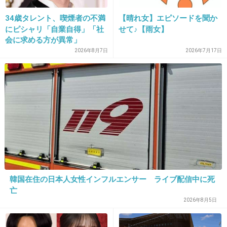
歩く時も気を付けなければいけないですね。
34歳タレント、喫煙者の不満
【晴れ女】エピソードを聞か
にピシャリ「自業自得」「社
せて♪【雨女】
会に求める方が異常」
+13
-3
2026年8月7日
2026年7月17日
31. 匿名
2013/09/03(火) 16:54:16
28さんの情報はどうやら本当みたいですよ
狂言だったようです
+18
-3
韓国在住の日本人女性インフルエンサー ライブ配信中に死
32. 匿名
2013/09/03(火) 16:56:35
亡
2026年8月5日
私も狂言かと思ったw
他に目撃情報もなく、犯人の風貌の範囲が広く