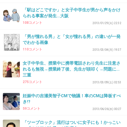
+24
-3
「駅はどこですか」と女子中学生が男から声をかけ
られる事案が発生…大阪
108コメント
2013/01/29(火) 22:32
36. 匿名
2013/09/03(火) 17:47:39
「男が憧れる男」と「女が憧れる男」の違いが一発
15さん、実は私も・・・。
でわかる画像
目撃者がいないのは犯行現場にありがちなこと
110コメント
2013/03/04(月) 19:37
ですが、
女子中学生、授業中に携帯電話さわり先生に注意さ
そこを逆手に取った狂言は思春期の女の子に多
れるも無視→授業終了後、先生が頭叩く→問題に…
いですからね。
三重
275コメント
2013/03/09(土) 02:53
+12
-1
妊娠中の吉瀬美智子CMで物議！車のCMは降板すべ
き!?
37. 匿名
2013/09/03(火) 17:50:14
59コメント
2013/06/26(水) 00:27
36です。
「ツーブロック」流行はついに女子にも！かっこい