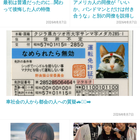
最初は普通だったのに…関わ
アメリカ人の同僚が「いい
22. 匿名
2013/09/03(火) 16:00:57
って後悔した人の特徴
か、バンドマンとだけは付き
この被害だけで済むようにしっかりと犯人を特
合うな」と別の同僚を説得し
ており、そこにフランス人と
定し、捕まえてほしいです
2026年8月7日
2026年8月7日
イタリア人も参戦した結果こ
最近はストーカーとか粘着質の変質者もいるの
うなった
で、拉致や誘拐の予備的な犯行じゃないかと心
配になります
１４歳くらいの女の子ってそういう危険がある
年頃ですし・・・
+19
-1
車社会の人から都会の人への質疑🚗🏃‍♀️‍➡️
23. 匿名
2013/09/03(火) 16:01:20
2026年8月7日
15の方が狂言くさいw
+26
-14