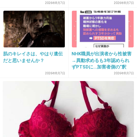
ですかね？
男、在留資格なし…奪った車
2026年8月7日
2026年8月7日
で“3台追突”の逃走劇
+9
-6
28. 匿名
2013/09/03(火) 16:23:12
さっきニュース見たけど、嘘だったみたい
肌のキレイさは、やはり遺伝
NHK職員が出演者から性被害
+16
-10
だと思いませんか？
→異動求めるも3年認められ
ずPTSDに…加害者側の“釈
明”にコラムニスト「納得がい
2026年8月7日
2026年8月7日
かない」一方で組織体制の問
29. 匿名
2013/09/03(火) 16:26:47
題点も指摘
小学生の頃に、おさげの片方を突然ひっぱられ
てゴムがとられたことがある。
それですら、ぞっとしたし、今でもときどき胸
が痛む。