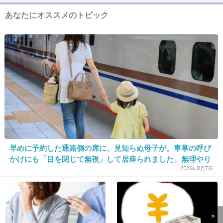
あなたにオススメのトピック
11. 匿名
2013/09/03(火) 15:47:07
7cmはショックだわ…
+54
-0
12. 匿名
2013/09/03(火) 15:47:23
ひどい。
トラウマになりそう。
早めに予約した通路側の席に、見知らぬ母子が。車掌の呼び
+36
-1
かけにも「目を閉じて無視」して居座られました。無理やり
奪われた席は、結局“やったもん勝ち”になってしまうのでし
2026年8月7日
ょうか？
13. 匿名
2013/09/03(火) 15:49:01
ゾッとする