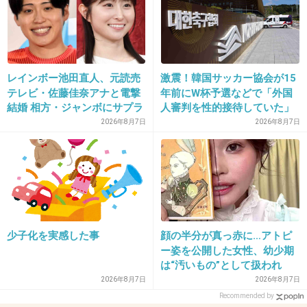
なんかよく居そうな感じなんですよ。マイナス
にされると思いますがね…。
結構通り魔の事件て狂言が多いのは事実。そし
て狂言だと思った事件は当たってます。
レインボー池田直人、元読売
激震！韓国サッカー協会が15
テレビ・佐藤佳奈アナと電撃
年前にW杯予選などで「外国
+17
-1
結婚 相方・ジャンボにサプラ
人審判を性的接待していた」
イズ報告
疑惑のスキャンダルが発覚！
2026年8月7日
2026年8月7日
7試合20人が対象で日本人審
判が含まれていたとの指摘
33. 匿名
2013/09/03(火) 17:12:32
も…
嘘なの？？
なんでそんなことを.....
+12
-0
少子化を実感した事
顔の半分が真っ赤に…アトピ
ー姿を公開した女性、幼少期
は“汚いもの”として扱われ
「人に触れる行為に罪悪感を
2026年8月7日
2026年8月7日
34. 匿名
2013/09/03(火) 17:14:00
持っていた」
Recommended by