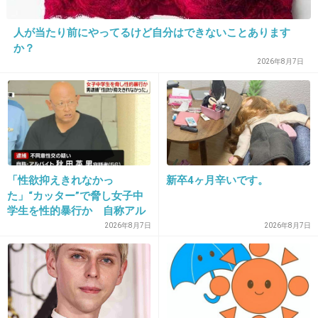
髪を切られたなんて、怖かっただろうし、ショ
ックだよ。慎重に心のケアをしてあげてほし
人が当たり前にやってるけど自分はできないことあります
か？
い。
2026年8月7日
+16
-2
30. 匿名
2013/09/03(火) 16:40:48
15さん、わかります。
「性欲抑えきれなかっ
新卒4ヶ月辛いです。
切られてから気づくって、真後ろにいたと思う
た」“カッター”で脅し女子中
のにそれまで気づかなかったのかなぁとか。
学生を性的暴行か 自称アル
バイトの56歳男を逮捕 千葉
2026年8月7日
2026年8月7日
シャキンてゆう表現とか。髪の毛切られてたん
ならシャキンよりもジャリジャリてゆう印象ち
ゃうかなぁて思いました。
でも、音楽聴きながらとか、携帯触りながらと
かなら気づかないかもしれないですね。