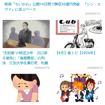
映画『ちいかわ』公開14日間で興収50億円突破 『シン・エ
ヴァ』に並ぶペース
2026年8月7日
20. 匿名
2013/09/03(火) 15:57:49
こわーっ！
+10
-0
“主犯格”の特定少年・川口侑
【8月】株トピ【2026年】
21. 匿名
2013/09/03(火) 15:58:06
斗被告に「無期懲役」の判
決 江別大学生暴行死 札幌
なんでそうするのか理解不能。
地裁
2026年8月7日
2026年8月1日
弱い奴が 弱い人をターゲットにするんだよね。
最低。
+15
-0