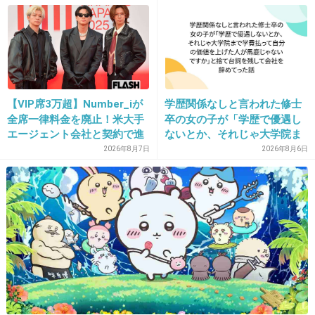
鍵」
17. 匿名
2013/09/03(火) 15:51:00
髪切ると暴行になるんだ…
+15
-7
【VIP席3万超】Number_iが
学歴関係なしと言われた修士
18. 匿名
2013/09/03(火) 15:53:38
全席一律料金を廃止！米大手
卒の女の子が「学歴で優遇し
エージェント会社と契約で進
ないとか、それじゃ大学院ま
こんなニュース見る度に
む“世界標準”化
で学費払って自分の価値を上
2026年8月7日
2026年8月6日
何もないと分かってても、薄暗い道歩く時、男
げた人が馬鹿じゃないです
性とすれ違うだけで怖い。
か」と捨て台詞を残し会社を
辞めてった
+22
-1
19. 匿名
2013/09/03(火) 15:57:10
フナッシー助けて〜‼
+7
-14