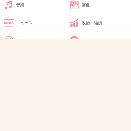
ホント通り魔事件てたまに狂言する女がたまに
音楽
画像
居るよね。だいたいの理由ごがカマッテちゃん
か注目を浴びたかったやむしゃくしゃしてたと
ニュース
政治・経済
かの理由。後からバレるのがほとんど w
スポーツ
IT・インターネット
+12
-2
犬・猫・動物
質問・雑談
41. 匿名
2013/09/03(火) 19:42:47
何年か前にも髪の毛切られたって女の子が嘘ついたニュー
スあったよね？
その時も心底可哀想。。って思ったのにまた嘘かよ（;￣O
￣）
+7
-1