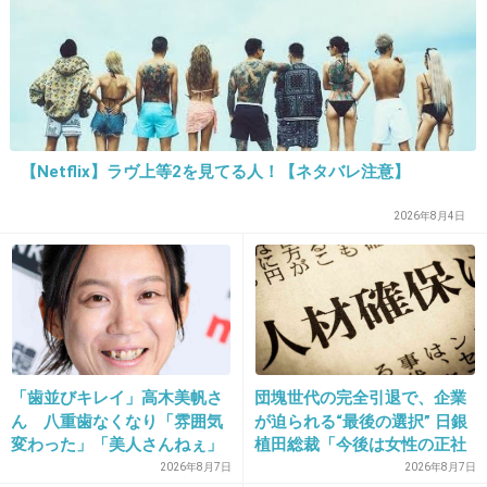
+37
-102
【Netflix】ラヴ上等2を見てる人！【ネタバレ注意】
2026年8月4日
16. 匿名
2013/09/03(火) 15:50:30
普通に走ってるだけの人にとったらエライ迷惑
な話。 女の子の心の傷が心配です。早く捕まえ
て欲しい。
「歯並びキレイ」高木美帆さ
団塊世代の完全引退で、企業
+35
-0
ん 八重歯なくなり「雰囲気
が迫られる“最後の選択” 日銀
変わった」「美人さんねぇ」
植田総裁「今後は女性の正社
「歯列矯正してるんや」
員化と外国人の人材活用が
2026年8月7日
2026年8月7日