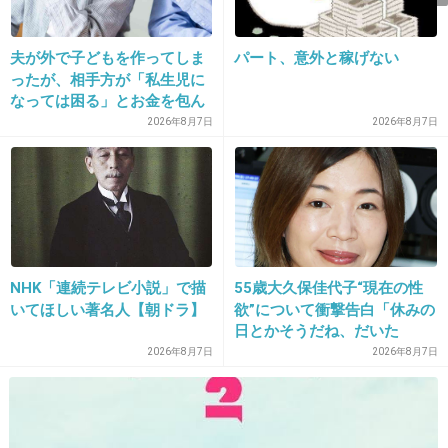
+29
-0
夫が外で子どもを作ってしま
パート、意外と稼げない
ったが、相手方が「私生児に
なっては困る」とお金を包ん
14. 匿名
2013/09/03(火) 15:49:18
で頭を下げに来ても応じず、
2026年8月7日
2026年8月7日
ポニーテールをストンと切られた感じなのか
晩年まで離婚に応じなかった
親戚の話→「一生復讐にな
な？
る」「これ本人幸せなの？」
出典：lh3.ggpht.com
+36
-2
NHK「連続テレビ小説」で描
55歳大久保佳代子“現在の性
いてほしい著名人【朝ドラ】
欲”について衝撃告白「休みの
日とかそうだね、だいた
15. 匿名
2013/09/03(火) 15:49:19
い…」
2026年8月7日
2026年8月7日
ごめんなさい非難受けそうだけど正直に書きます。
狂言臭がぷんぷんします。
説明すると長くなるんですが、不自然なんですよね…直感なんですが。