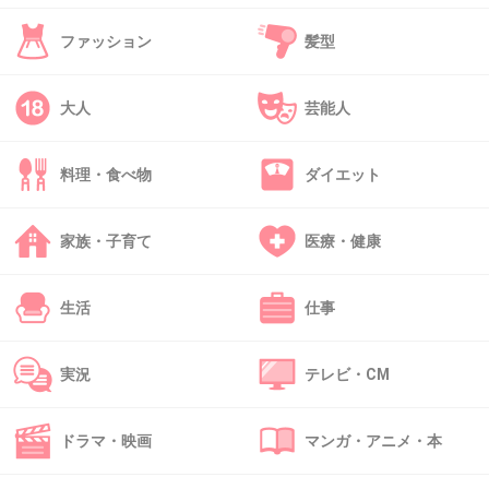
+12
-2
ファッション
髪型
大人
芸能人
39. 千鶴
2013/09/03(火) 18:34:34
なんか最近意味わからん事件が多すぎる
もうほんとに今の日本はどうなってんの…
料理・食べ物
ダイエット
+7
-2
家族・子育て
医療・健康
40. 匿名
2013/09/03(火) 19:12:38
生活
仕事
狂言コメした人にマイナスや批判コメした人達
って今頃何を思ってるんだろ？シレっとリアル
実況
テレビ・CM
では狂言だったねーとか家族とかに話してるの
かな？
ドラマ・映画
マンガ・アニメ・本