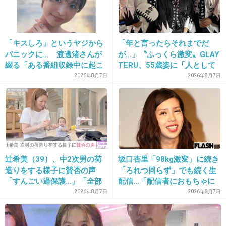
24. 匿名
2013/09/03(火) 16:05:23
「キスしろ」というヤジから
「年と言ったらそれまでだ
15は何が不自然なの？
パニックに… 渡邊渚さんが
が…」〝ふっくら激変〟GLAY
綴る「ある番組収録中に起こ
TERU、55歳姿に「人として
+35
-6
ったフラッシュバック」
好きすぎる」「TERUさんに
2026年8月7日
2026年8月7日
は見えない」「分からなかっ
た」
25. 匿名
2013/09/03(火) 16:08:25
髪だけですんでよかった。こないだ中学生殺さ
れてたしね。
辻希美（39）、中2次男の荷
坂口杏里「98kg激変」に続き
+26
-1
造りをする様子に賛否の声
「ろれつ回らず」でも続く生
「すんごい過保護…」「全部
配信…「配信者におもちゃに
ママが準備してくれるんだ」
されてる」知人は懸念表明
2026年8月7日
2026年8月7日
26. 匿名
2013/09/03(火) 16:10:14
変な性癖の人もいるから怖いね