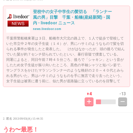
登校中の女子中学生の髪切る 「ランナー
風の男」目撃 千葉・船橋(産経新聞) - 国
内 - livedoor ニュース
news.livedoor.com
千葉県警船橋東署は３日、船橋市大穴北の路上で、１人で徒歩で登校して
いた市立中２年の女子生徒（１４）が、男にハサミのようなもので髪を切
られる事件が発生したと発表した。 けがはなかったが、頭の後ろで結ん
でいた髪が約７センチ切られていたといい、暴行容疑で捜査している。
同署によると、同日午前７時４５分ごろ、後ろで「シャキン」という音が
したため女子生徒が振り向いたところ、黒色の半袖シャツと短パン姿で、
サングラスをかけたマラソンランナーのような格好の２０～４０代とみら
れる男がいた。男はハサミのようなものを手に無言で走り去ったという。
女子生徒は被害に遭う前に、似た男が道路脇に立っているのを目撃して
+4
-13
2. 匿名
2013/09/03(火) 15:44:35
うわ〜最悪！