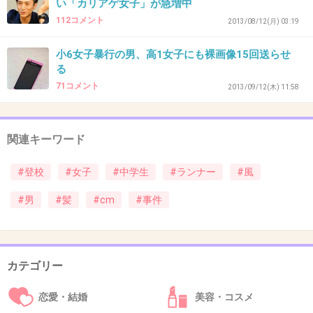
い「カリアゲ女子」が急増中
やはり思春期の女の子は思いもよらないことで
112コメント
2013/08/12(月) 03:19
同情を集めようとするので
小6女子暴行の男、高1女子にも裸画像15回送らせ
難しいですね。
る
71コメント
2013/09/12(木) 11:58
世間は不自然さを疑う前にまず弱者である女の
子に同情しますから。
関連キーワード
+13
-1
#登校
#女子
#中学生
#ランナー
#風
#男
#髪
#cm
#事件
38. 匿名
2013/09/03(火) 17:55:46
誤認逮捕とかなくてよかっ
た。
カテゴリー
かまっ
てほしかったのかな
恋愛・結婚
美容・コスメ