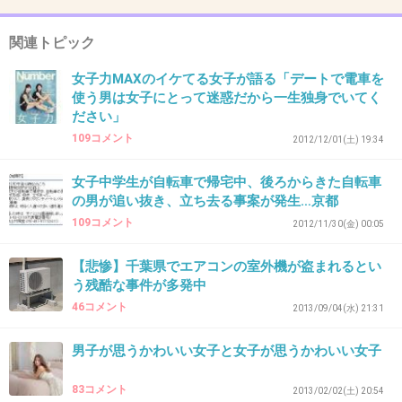
はい、ウソでした
関連トピック
女子中学生が髪切られたとウソの通報 - 社
女子力MAXのイケてる女子が語る「デートで電車を
会ニュース : nikkansports.com
使う男は女子にとって迷惑だから一生独身でいてく
www.nikkansports.com
ださい」
３日午前、千葉県船橋市大穴北３丁目の市道で、通学中の市立中学２年の
109コメント
2012/12/01(土) 19:34
女子生徒（１４）が、「後ろから近づいてきた男に、はさみのようなもの
で髪を切られた」と、船橋東署に父親とともに届け出た。 女子生徒にけ
がはなく、同署は暴行容疑で捜査したが、女子生徒の証言があいまいだっ
女子中学生が自転車で帰宅中、後ろからきた自転車
たことから問いただしたところ、「うそをついた」と話し始めたという。
の男が追い抜き、立ち去る事案が発生…京都
詳しい事情を聴いている。
109コメント
2012/11/30(金) 00:05
+22
-0
【悲惨】千葉県でエアコンの室外機が盗まれるとい
う残酷な事件が多発中
46コメント
2013/09/04(水) 21:31
35. 匿名
2013/09/03(火) 17:38:17
男子が思うかわいい女子と女子が思うかわいい女子
15さんとんだ災難でしたね。
せめてもの名誉挽回にプラスしときましたわ。
83コメント
2013/02/02(土) 20:54