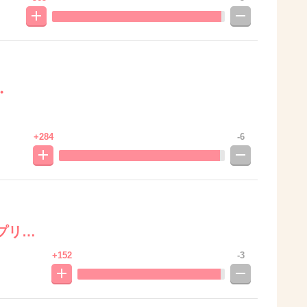
・
+284
-6
プリ…
+152
-3