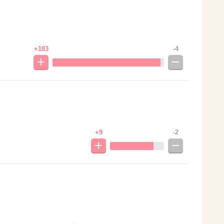
+183
-4
+9
-2