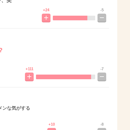
〜、笑
+24
-5
？
+111
-7
メンな気がする
+10
-8