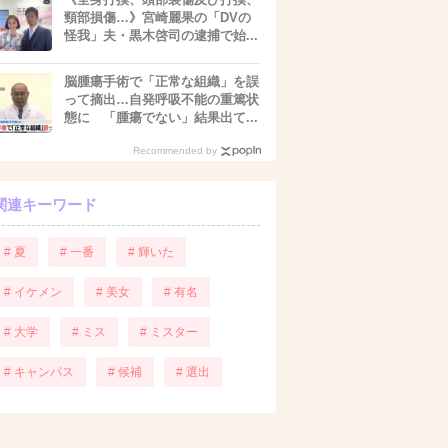
頸部損傷…》宮崎麗果の「DVの
怪我」夫・黒木啓司の逮捕で始...
脳腫瘍手術で「正常な組織」を誤
って摘出…自発呼吸不能の重篤状
態に 「腫瘍でない」結果出て...
Recommended by
関連キーワード
# 夏
# 一番
# 輝いた
# イケメン
# 美女
# 有名
# 大学
# ミス
# ミスター
# キャンパス
# 候補
# 選出