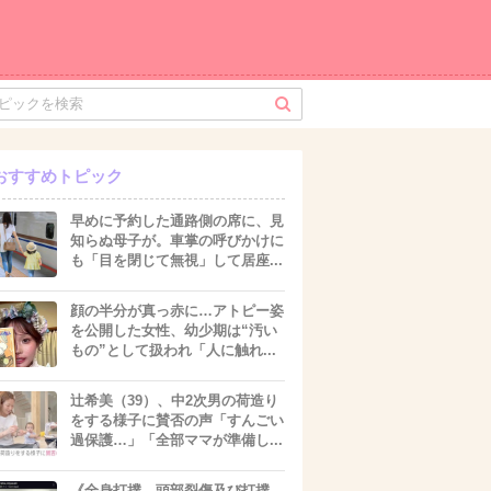
おすすめトピック
早めに予約した通路側の席に、見
知らぬ母子が。車掌の呼びかけに
も「目を閉じて無視」して居座...
顔の半分が真っ赤に…アトピー姿
を公開した女性、幼少期は“汚い
もの”として扱われ「人に触れ...
辻希美（39）、中2次男の荷造り
をする様子に賛否の声「すんごい
過保護…」「全部ママが準備し...
《全身打撲、頭部裂傷及び打撲、