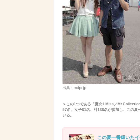
出典：mdpr.jp
＞この1つである「夏☆1 Miss／Mr.Colle
57名、女子81名、計138名が参加し、こ
いる。
この夏一番輝いたイ