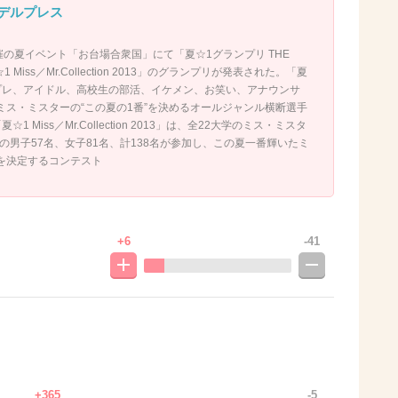
モデルプレス
催の夏イベント「お台場合衆国」にて「夏☆1グランプリ THE
 Miss／Mr.Collection 2013」のグランプリが発表された。「夏
プレ、アイドル、高校生の部活、イケメン、お笑い、アナウンサ
ミス・ミスターの“この夏の1番”を決めるオールジャンル横断選手
 Miss／Mr.Collection 2013」は、全22大学のミス・ミスタ
者の男子57名、女子81名、計138名が参加し、この夏一番輝いたミ
を決定するコンテスト
+6
-41
+365
-5