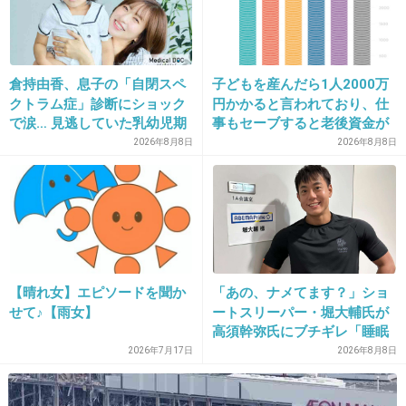
+43
-6
倉持由香、息子の「自閉スペ
子どもを産んだら1人2000万
32. 匿名
2015/06/27(土) 10:22:58
クトラム症」診断にショック
円かかると言われており、仕
まぁ見ないかな・・・
で涙… 見逃していた乳幼児期
事もセーブすると老後資金が
のサインとは
貯められない…一方、子育て
興味がわかない
2026年8月8日
2026年8月8日
していない人は潤沢な資金で
悠々老後だと歪んでいるので
+15
-1
は？→様々な意見
33. 匿名
2015/06/27(土) 10:23:55
また満島ひかりに主演ドラマしてほしいな
【晴れ女】エピソードを聞か
「あの、ナメてます？」ショ
せて♪【雨女】
ートスリーパー・堀大輔氏が
高須幹弥氏にブチギレ「睡眠
woman本当によかった
不足の人＝キレやすい」SNS
2026年7月17日
2026年8月8日
で物議
+117
-13