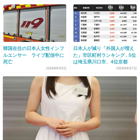
が保てない状態で夫婦を続け
24. 匿名
2015/06/27(土) 10:15:29
るのは無理」
なんだか貧乏くさいドラマになりそう。
+95
-12
韓国在住の日本人女性インフ
日本人が減り「外国人が増え
25. 匿名
2015/06/27(土) 10:16:11
ルエンサー ライブ配信中に
た」市区町村ランキング…5位
死亡
は埼玉県川口市、4位京都
前田敦子…
市、ではトップ3は？
2026年8月5日
2026年8月7日
+59
-18
26. 匿名
2015/06/27(土) 10:16:43
前田敦子が嫌だとかの前に、見たい楽しみ！っ
て人がいたのかな？ww
+100
-9