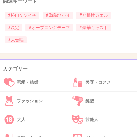
関連キーワード
映画向きな人なのかなあと思う
#松山ケンイチ
#満島ひかり
#ど根性ガエル
+43
-4
#決定
#オープニングテーマ
#豪華キャスト
#大合唱
41. 匿名
2015/06/27(土) 10:36:43
松ケン！ど根性ガエル出るならデスノートに出
てよ！Lになってよ〜！と叫んだ。
カテゴリー
+94
-3
恋愛・結婚
美容・コスメ
ファッション
髪型
42. 匿名
2015/06/27(土) 10:39:34
松山ケンイチ
大人
芸能人
この人の良さって全く分からない
実家が聖教新聞の販売所だと聞いて