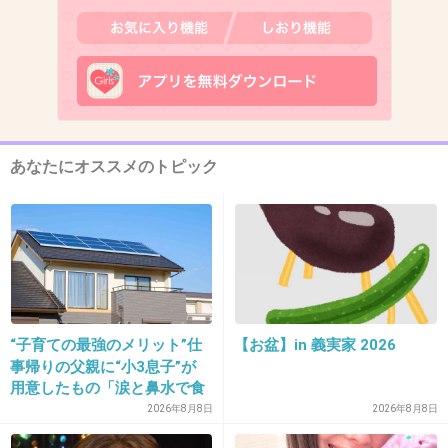
12. 匿名
2015/06/27(土) 10:13:06
ドラマ見ようと思ってたけど、満島ひかりの声
が思ったより甲高くて耳に刺さる
あなたにオススメのトピック
出典：imgassets.com
+151
-51
13. 匿名
2015/06/27(土) 10:13:25
面白さに期待できない
“子育ての最強のメリット”仕
【お盆】in 義実家 2026
事帰りの父親に“小3息子”が
+106
-13
用意したもの「涙と鼻水で食
べれない」「震える」の声
2026年8月8日
2026年8月8日