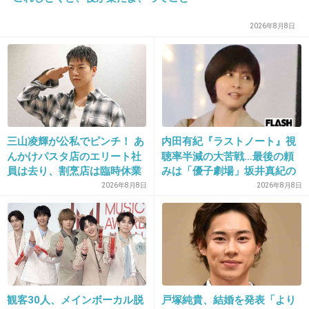
2026年8月8日
16. 匿名
2015/06/27(土) 10:14:09
満島さんがヒロインやればいいのに。前田敦子
ヒロイン華がない
出典：up.gc-img.net
三山凌輝が公私でピンチ！ あ
内田有紀『ラストノート』視
んかけパスタ店のエリート社
聴率半減の大苦戦…最後の頼
+358
-32
員は去り、割烹店は臨時休業
みは「優子劇場」坂井真紀の
“猟奇的演技” が救いの神にな
2026年8月8日
2026年8月8日
るか
17. 匿名
2015/06/27(土) 10:14:13
カエルどうなってるの？
+29
-3
観客30人、メインボーカル脱
戸塚純貴、結婚を発表「より