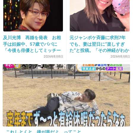
14. 匿名
2015/06/27(土) 10:13:32
完全にまれと同じの悪いノリ
+71
-10
及川光博 再婚を発表 お相
元ジャンポケ斉藤に求刑7年
手は妊娠中、57歳でパパに
でも、妻は翌日に“楽しすぎ
「今後も俳優としてミッチー
た“と投稿。「その神経がわか
15. 匿名
2015/06/27(土) 10:13:47
として精進」
らん」と騒然
2026年8月8日
2026年8月8日
満島ひかりさんの芸達者ぶりが見たいので
一話は見ようと思います
+159
-24
これしとくと、後が楽だよ、ってこと