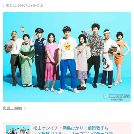
1. 匿名
2015/06/27(土) 10:07:52
出典：mdpr.jp
松山ケンイチ・満島ひかり・前田敦子ら
「ど根性ガエル」、オープニングテーマ決