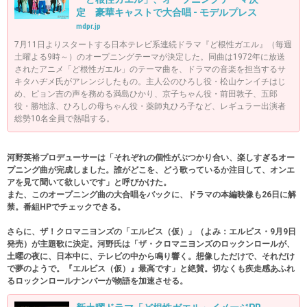
定 豪華キャストで大合唱 - モデルプレス
mdpr.jp
7月11日よりスタートする日本テレビ系連続ドラマ『ど根性ガエル』（毎週
土曜よる9時～）のオープニングテーマが決定した。同曲は1972年に放送
されたアニメ「ど根性ガエル」のテーマ曲を、ドラマの音楽を担当するサ
キタハヂメ氏がアレンジしたもの。主人公のひろし役・松山ケンイチはじ
め、ピョン吉の声を務める満島ひかり、京子ちゃん役・前田敦子、五郎
役・勝地涼、ひろしの母ちゃん役・薬師丸ひろ子など、レギュラー出演者
総勢10名全員で熱唱する。
河野英裕プロデューサーは「それぞれの個性がぶつかり合い、楽しすぎるオー
プニング曲が完成しました。誰がどこを、どう歌っているか注目して、オンエ
アを見て聞いて欲しいです」と呼びかけた。
また、このオープニング曲の大合唱をバックに、ドラマの本編映像も26日に解
禁。番組HPでチェックできる。
さらに、ザ！クロマニヨンズの「エルビス（仮）」（よみ：エルビス・9月9日
発売）が主題歌に決定。河野氏は「ザ・クロマニヨンズのロックンロールが、
土曜の夜に、日本中に、テレビの中から鳴り響く。想像しただけで、それだけ
で夢のようで。『エルビス（仮）』最高です」と絶賛。切なくも疾走感あふれ
るロックンロールナンバーが物語を加速させる。