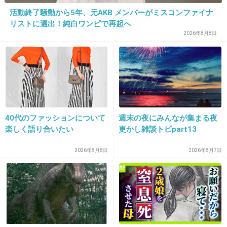
活動終了騒動から5年、元AKB メンバーがミスコンファイナ
リストに選出！純白ワンピで再起へ
27. 匿名
2015/06/27(土) 10:17:13
2026年8月8日
松ケンじゃなかったら見てみたかったけどなぁ〜
+10
-27
28. 匿名
2015/06/27(土) 10:18:21
40代のファッションについて
週末の夜にみんなが集まる夜
私は満島ひかりを 見たい
楽しく語り合いたい
更かし雑談トピpart13
+119
-14
2026年8月8日
2026年8月7日
29. 匿名
2015/06/27(土) 10:20:34
そもそもなんでど根性カエルを(^_^;)
世代じゃないから分からないけど、その時の人