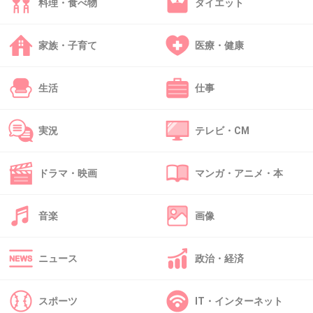
余計に嫌になった
料理・食べ物
ダイエット
+41
-34
家族・子育て
医療・健康
43. 匿名
2015/06/27(土) 10:39:59
生活
仕事
こういうノリが好きな人ってどういう層なんだろう。
実況
テレビ・CM
+12
-3
ドラマ・映画
マンガ・アニメ・本
44. 匿名
2015/06/27(土) 10:41:54
前田敦子は映画がヒットしたからと言って有村
音楽
画像
みたいにコケるぞ
主演はマツケンだけどね
ニュース
政治・経済
前田敦子はまだ連ドラでは結果だしてないし
スポーツ
IT・インターネット