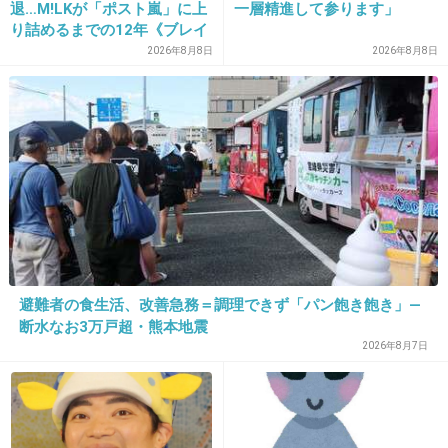
退…M!LKが「ポスト嵐」に上
一層精進して参ります」
18. 匿名
2015/06/27(土) 10:14:32
り詰めるまでの12年《ブレイ
ク秘話》
薬師丸ひろ子と満島ひかりの歌声が楽しみだ。
2026年8月8日
2026年8月8日
内容は惹かれないけど、はらちゃんっぽいメン
バーだから番組を心待ちにしています。
先日、ドラマの撮影で松ケンが近所に来たので
ますます楽しみになった。
でも私のまわりでは、あまり期待されてないド
ラマだわ。
+118
-12
避難者の食生活、改善急務＝調理できず「パン飽き飽き」―
断水なお3万戸超・熊本地震
2026年8月7日
19. 匿名
2015/06/27(土) 10:14:35
松ケン主役なんだw
+19
-6