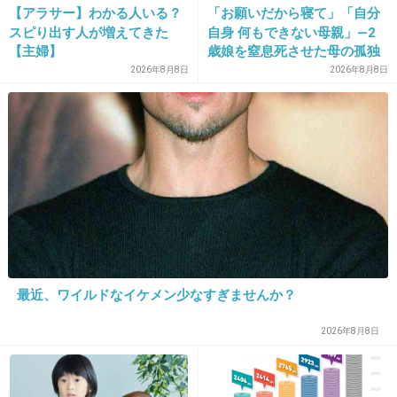
には思い入れがあるのかな？
【アラサー】わかる人いる？
「お願いだから寝て」「自分
スピり出す人が増えてきた
自身 何もできない母親」―2
+35
-4
【主婦】
歳娘を窒息死させた母の孤独
「娘は『ママどうして』と」
2026年8月8日
2026年8月8日
限界の年子ワンオペ育児 法
廷での懺悔と声なきSOS
30. 匿名
2015/06/27(土) 10:21:53
いつまでカエルのＴシャツ着てる設定なんだよ
w
+88
-4
31. 匿名
2015/06/27(土) 10:22:30
最近、ワイルドなイケメン少なすぎませんか？
カエルの声、のびたの声だと思ってたら満島さ
2026年8月8日
んだったのね、上手だね
まぁ見ないけど