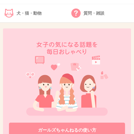
満島がヒロインなら見た
犬・猫・動物
質問・雑談
+73
-15
45. 匿名
2015/06/27(土) 10:45:45
満島ひかりに演技でも全く歯が立たないのに何
で前田敦子がヒロイン？
+130
-15
46. 匿名
2015/06/27(土) 10:45:45
前田敦子と満島ひかりを比べたらそりゃヒロインは満島ひかりがいいだろうけ
ど、京子ちゃんには前田敦子の方が合ってると思うよ。
+25
-44
ガールズちゃんねるの使い方