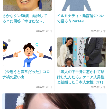
さかなクン50歳 結婚して
イルミナティ・陰謀論につい
20. 匿名
2015/06/27(土) 10:14:37
る？に回答「幸せだな～」
て語ろうPart49
バツ１ダメ女まえあつwww
2026年8月8日
2026年8月8日
+26
-18
21. 匿名
2015/06/27(土) 10:15:03
【今思うと異常だった】コロ
「黒人の下半身に惹かれて結
ナ禍の思い出
婚したんだろ」ケニア人男性
+231
-34
と結婚した日本人女性（31）
に“誹謗中傷”殺到…本人が語
2026年8月8日
2026年8月8日
る、日本で感じる“外国人差
別”のリアル
22. 匿名
2015/06/27(土) 10:15:07