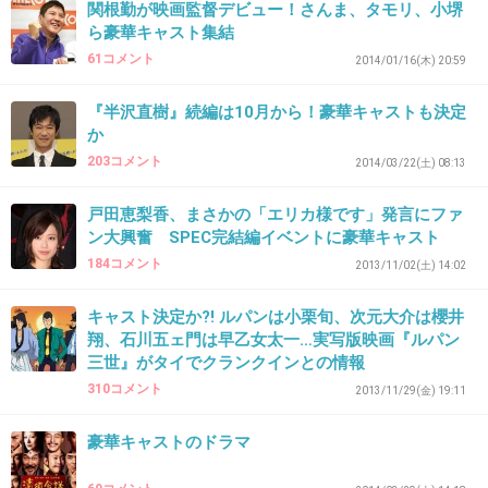
関根勤が映画監督デビュー！さんま、タモリ、小堺
ゴリライモが色気付いてる。笑
ら豪華キャスト集結
61コメント
2014/01/16(木) 20:59
３４さん
『半沢直樹』続編は10月から！豪華キャストも決定
ドラマは漫画の１６年後という設定らしいで
か
す。
203コメント
2014/03/22(土) 08:13
+32
-3
戸田恵梨香、まさかの「エリカ様です」発言にファ
ン大興奮 SPEC完結編イベントに豪華キャスト
184コメント
2013/11/02(土) 14:02
37. 匿名
2015/06/27(土) 10:31:19
キャスト決定か?! ルパンは小栗旬、次元大介は櫻井
何故前田敦子‼ だから脇役で演技磨けよ‼
翔、石川五ェ門は早乙女太一…実写版映画『ルパン
三世』がタイでクランクインとの情報
+138
-14
310コメント
2013/11/29(金) 19:11
豪華キャストのドラマ
38. 匿名
2015/06/27(土) 10:32:13