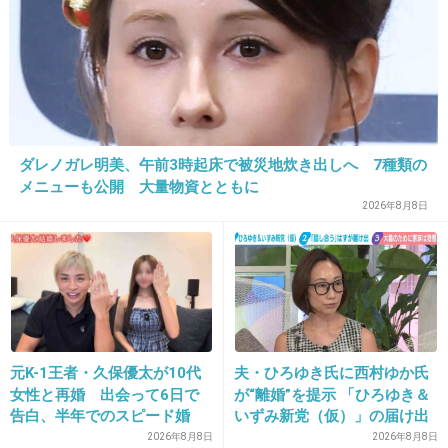
14
本体は好きなんだけど
あのopがなんか嫌
+4
-2
ダレノガレ明美、午前3時起床で被災地炊き出しへ 7種類の
23. 匿名
2015/06/27(土) 10:15:15
メニューも公開 大量物資とともに
とりあえず初回だけ見て様子見かな
2026年8月8日
原作見た事ないから何とも言えない感じ
面白かったら毎回見る
出典：contents.oricon.co.jp
元K-1王者・久保優太が10代
夫・ひろゆき氏に西村ゆか氏
+106
-10
女性と再婚 出会って6日で
が“離婚”を提示 「ひろゆき＆
告白、半年でのスピード婚
いずみ新党（仮）」の届け出
を知らされず激怒「信頼関係
2026年8月8日
2026年8月8日