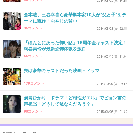
69コメント
2014/03/29(土) 14:18
松山ケンイチさんのL、大好きです
倉本聰、三谷幸喜ら豪華脚本家10人が“父と子”をテ
+50
-6
ーマに競作「おやじの背中」
36コメント
2014/05/23(金) 22:38
39. 匿名
2015/06/27(土) 10:32:21
「ほんとにあった怖い話」15周年全キャスト決定！
桐谷美玲が最新恐怖体験を激白
36
66コメント
2014/08/10(日) 21:34
なるほど、30歳ぐらいになってTシャツに別れ
の決意でもする流れなのかしら
実は豪華キャストだった映画・ドラマ
+27
-1
179コメント
2014/10/07(火) 09:12
満島ひかり ドラマ「ど根性ガエル」でピョン吉の
声担当「どうして私なんだろう？」
40. 匿名
2015/06/27(土) 10:35:39
90コメント
2015/06/08(月) 01:30
松山ケンイチって、ドラマはいつも視聴率取れ
ないよね。