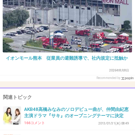
34. 匿名
2015/06/27(土) 10:24:51
もとは中学生だよね？まるで設定無視？
なんで実写にしたんだろうか
+89
-6
イオンモール熊本 従業員の避難誘導で、社内規定に抵触か
2026年8月8日
35. 匿名
2015/06/27(土) 10:27:17
Recommended by
基本アニメはあまり実写化しないほうが
いいのでは！！
関連トピック
でも1話目だけ見ようかと思います。
+8
-2
AKB48高橋みなみのソロデビュー曲が、仲間由紀恵
主演ドラマ『サキ』のオープニングテーマに決定
166コメント
2013/01/31(木) 08:49
36. 匿名
2015/06/27(土) 10:28:44