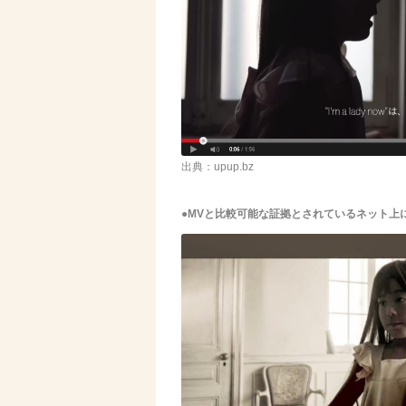
出典：upup.bz
●MVと比較可能な証拠とされているネット上