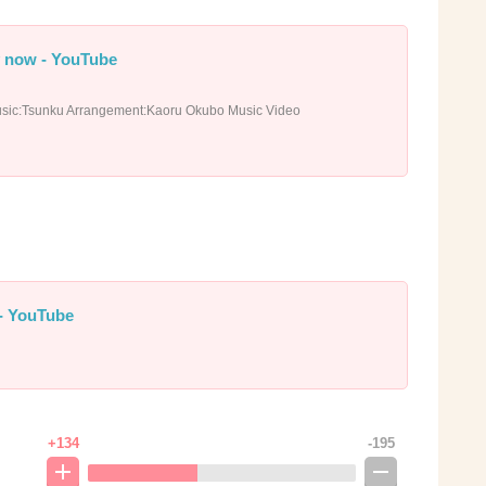
y now - YouTube
sic:Tsunku Arrangement:Kaoru Okubo Music Video
 - YouTube
+134
-195