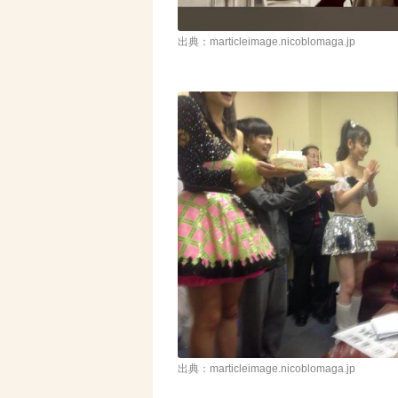
出典：marticleimage.nicoblomaga.jp
出典：marticleimage.nicoblomaga.jp