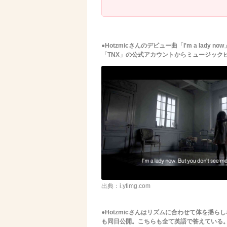
●Hotzmicさんのデビュー曲「I'm a lad
「TNX」の公式アカウントからミュージックビ
出典：i.ytimg.com
●Hotzmicさんはリズムに合わせて体を揺
も同日公開。こちらも全て英語で答えている