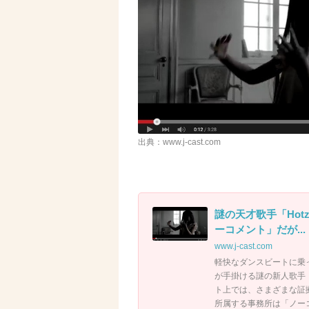
出典：www.j-cast.com
謎の天才歌手「Hot
ーコメント」だが... 
www.j-cast.com
軽快なダンスビートに乗
が手掛ける謎の新人歌手「
ト上では、さまざまな証
所属する事務所は「ノー