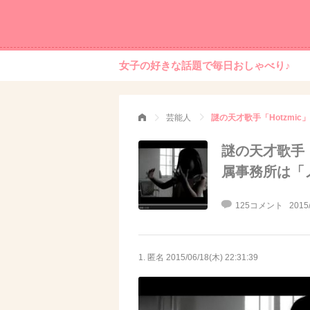
女子の好きな話題で毎日おしゃべり♪
芸能人
謎の天才歌手「Hotzmi
謎の天才歌手「
属事務所は「ノ
125コメント
2015
1. 匿名
2015/06/18(木) 22:31:39