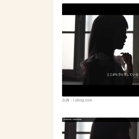
出典：i.ytimg.com