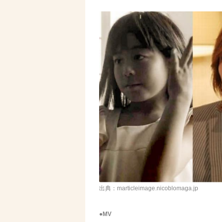
出典：marticleimage.nicoblomaga.jp
●MV