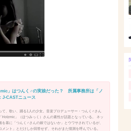
zmic」はつんく♂の実娘だった？ 所属事務所は「ノ
: J-CASTニュース
って、歌い、踊る1人の少女。音楽プロデューサー・つんく♂さん
Hotzmic」（ほつみっく）さんの素性が話題となっている。 ネッ
拠を基に「つんく♂さんの娘ではないか」とウワサされているが、
コメント」とだけしか回答せず、それがまた憶測を呼んでいる。