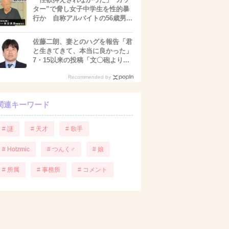
ター”で脅し女子中学生を性的暴
行か 自称アルバイトの56歳男...
佐藤二朗、妻とのハグを報告「君
と生きてきて、本当に良かった」
7・15以来の投稿「文〇砲より...
Recommended by
関連キーワード
# 謎
# 天才
# 歌手
# Hotzmic
# つんく♂
# 娘
# 所属
# 事務所
# コメント