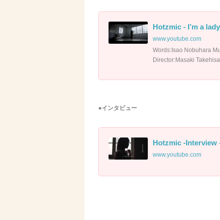
Hotzmic - I’m a lad
www.youtube.com
Words:Isao Nobuhara Mu
Director:Masaki Takehisa
●インタビュー
Hotzmic -Interview
www.youtube.com