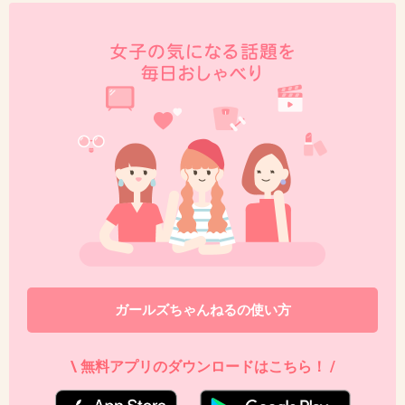
44. 匿名
2013/08/14(水) 16:33:53
最近、ドラマとかでもタバコのシーン減ったよ
ね。
+23
-0
45. 匿名
2013/08/14(水) 16:35:13
米ドラマ「MAD MEN」（エミー賞獲りまく
り）は60年代のニューヨークが舞台なんだけ
ど、
ガールズちゃんねるの使い方
キャストがバカスカ吸ってる。職場で吸うのは
当たり前。家でも妊婦の横で旦那が吸いまく
\ 無料アプリのダウンロードはこちら！ /
り、