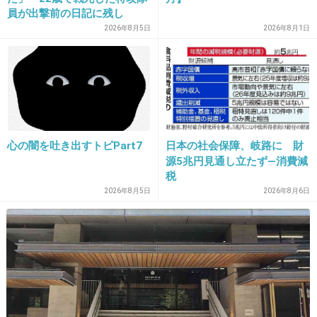
難癖ばっかりつけてると、なんの創作もできな
員が出撃前の日記に残し
くなるよ。
た“本音”
2026年8月5日
2026年8月1日
モンスターペアレントみたい。
+95
-4
23. 匿名
2013/08/14(水) 16:20:43
心の闇を吐き出すトピPart7
日本の社会保障、岐路に 財
なぜ
源5兆円見通し立たず―消費減
からだに
税
2026年8月5日
2026年8月6日
悪い
と
される
タバコを
そもそも
販売してんの？