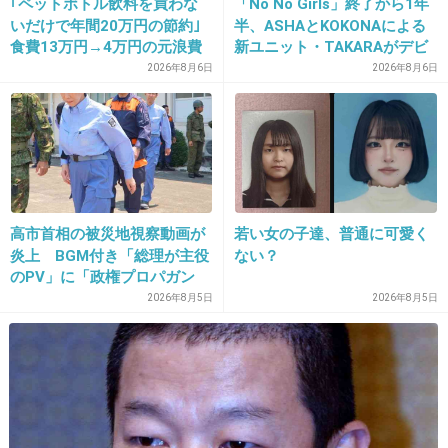
｢ペットボトル飲料を買わな
「No No Girls」終了から1年
31. 匿名
2013/08/14(水) 16:24:41
いだけで年間20万円の節約｣
半、ASHAとKOKONAによる
こんなスレ上がると思った、
食費13万円→4万円の元浪費
新ユニット・TAKARAがデビ
主婦が買うのをやめた食品5
ュー
2026年8月6日
2026年8月6日
+6
-14
つ
32. 匿名
2013/08/14(水) 16:25:10
んじゃ子供に見せなけりゃいい、ヤクザ映画や
ホラー、AVを子供に見せる権限は親にある
高市首相の被災地視察動画が
若い女の子達、普通に可愛く
ジブリだからって差別するな、くだらねぇ
炎上 BGM付き「総理が主役
ない？
のPV」に「政権プロパガン
+67
-6
ダ」批判
2026年8月5日
2026年8月5日
33. 匿名
2013/08/14(水) 16:25:18
確かに喫煙シーン多かったけど、仕事しながら
とか、結核の奥さんの横で吸うとかはないなぁ