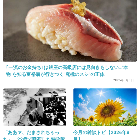
20. 匿名
2013/08/14(水) 16:20:12
こんなのただの言いがかりに近いよ。
映画なんだから別にいいでしょ
+113
-5
21. 匿名
2013/08/14(水) 16:20:16
｢一流のお金持ち｣は銀座の高級店には見向きもしない…"本
芸術作品に言いがかりを付ける前に、現実にい
物"を知る富裕層が行きつく"究極のスシ"の正体
るマナーの悪い喫煙者を取り締まるのが先でし
2026年8月5日
ょう。
+107
-6
22. 匿名
2013/08/14(水) 16:20:29
「ああァ、だまされちゃっ
今月の雑談トピ【2026年8
た」 22歳で戦死した特攻隊
月】