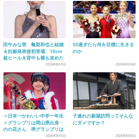
28. 匿名
2013/08/14(水) 16:22:23
タバコのシーンが印象的なのは確かだから、まあ批判する
人も出てくるだろうね・・・
田中みな実 亀梨和也と結婚
50過ぎたら何を目標に生きる
＆妊娠発表後初登場、10cm
のか
賛否両論、タバコシーンから「風立ちぬ」
超ヒール＆背中も横も攻めた
を考察する(エキサイトレビュー) - エキサ
ドレスで祝福に笑顔「ありが
2026年8月5日
2026年8月6日
イトニュース(1/4)
とうございます」おなかふっ
www.excite.co.jp
くら
大人向けと言って印象に残るのは、全編を通して幾度となく描かれる喫煙
シーンです。ハリウッド映画ではもうほとんど観られない喫煙シーンがこ
れでもかと登場し、しかも登場人物の喫煙姿が非常に旨そうというこのご
時世大変勇気のある描かれ方をしています。「ジブリに出てくるご飯は美
味しそう」から、突然の「喫煙シーン、えらく旨そう」ですから。
＜日本一かわいい中学一年生
子連れの新築訪問ってそんな
＞グランプリは岡山県出身・
にダメですか？
+26
-19
のの花さん 準グランプリは
徳島県出身・つむぎさん
2026年8月5日
2026年8月5日