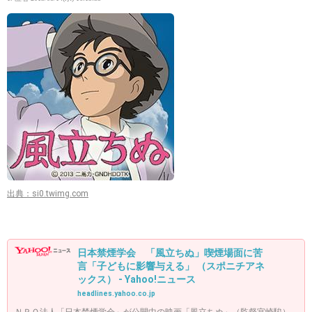
出典：si0.twimg.com
日本禁煙学会 「風立ちぬ」喫煙場面に苦
言「子どもに影響与える」 （スポニチアネ
ックス） - Yahoo!ニュース
headlines.yahoo.co.jp