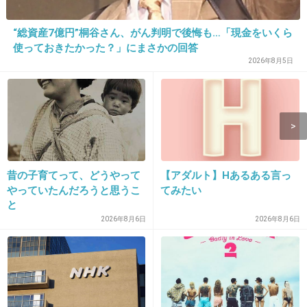
規制とかは必要なことだけしろ。
自分が気に入らないからってくだらないことは
“総資産7億円”桐谷さん、がん判明で後悔も…「現金をいくら
使っておきたかった？」にまさかの回答
するな
2026年8月5日
+142
-1
15. 匿名
2013/08/14(水) 16:19:15
うるせー！！！
昔の子育てって、どうやって
【アダルト】Hあるある言っ
クレーマーか！
やっていたんだろうと思うこ
てみたい
と
+162
-4
2026年8月6日
2026年8月6日