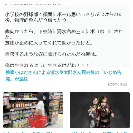
29. 匿名
2013/08/14(水) 16:23:21
そんなにタバコのシーン多いの？
+33
-2
30. 匿名
2013/08/14(水) 16:24:06
タバコなんか吸いたい人は吸えばいいし吸いた
柳家小はださんによる清水良太郎さん死去後の「いじめ告
発」が波紋
くないなら吸わなければいい！
2026年8月6日
他の人がとやかく言う事ではない！
そもそも日本禁煙学会こそ必要ない！
+89
-8