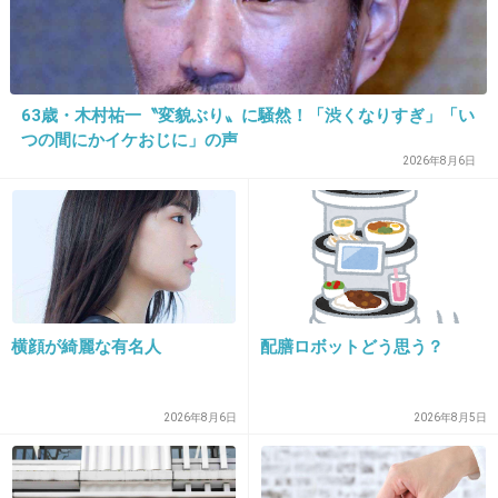
って思った。
ただ、昔の話だからどこでも吸えたんだよね。
+97
-10
63歳・木村祐一〝変貌ぶり〟に騒然！「渋くなりすぎ」「い
つの間にかイケおじに」の声
2026年8月6日
34. 匿名
2013/08/14(水) 16:25:39
昔の情景を描くのに必要だからでしょ！何でも
かんでも悪影響とか言う奴がいるから、テレビ
がつまらんくなる。アホか！
+35
-4
横顔が綺麗な有名人
配膳ロボットどう思う？
2026年8月6日
2026年8月5日
35. 匿名
2013/08/14(水) 16:25:45
この映画子供向けに作られてないのに…。