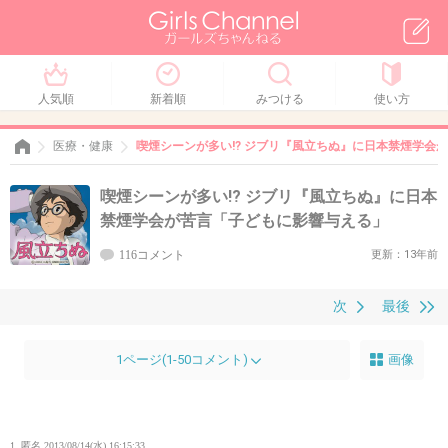
人気順
新着順
みつける
使い方
医療・健康
喫煙シーンが多い!? ジブリ『風立ちぬ』に日本禁煙学会
喫煙シーンが多い!? ジブリ『風立ちぬ』に日本
禁煙学会が苦言「子どもに影響与える」
116コメント
更新：13年前
次
最後
1ページ(1-50コメント)
画像
1. 匿名
2013/08/14(水) 16:15:33