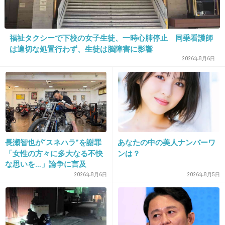
売っといて
禁煙だー
禁煙だー
福祉タクシーで下校の女子生徒、一時心肺停止 同乗看護師
て
は適切な処置行わず、生徒は脳障害に影響
2026年8月6日
矛盾だわ
+175
-19
24. 匿名
2013/08/14(水) 16:21:08
長瀬智也が“スネハラ”を謝罪
あなたの中の美人ナンバーワ
マリファナよりはいいでしょ。
「女性の方々に多大なる不快
ンは？
な思いを…」論争に言及
+42
-20
2026年8月6日
2026年8月5日
25. 匿名
2013/08/14(水) 16:21:10
当時を再現しているだけでしょ