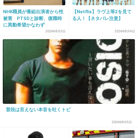
NHK職員が番組出演者から性
【Netflix】ラヴ上等2を見て
被害 PTSDと診断、復職時
る人！【ネタバレ注意】
16. 匿名
2013/08/14(水) 16:19:22
に異動希望かなわず
2026年8月5日
2026年8月4日
これ見て煙草吸おうと思う人なんて居ないよ。
ちょっとうるさ過ぎるわ。
+158
-4
17. 匿名
2013/08/14(水) 16:19:31
出典：image.news.livedoor.com
+68
-5
普段は言えない本音を吐くトピ
2026年8月5日
18. 匿名
2013/08/14(水) 16:19:37