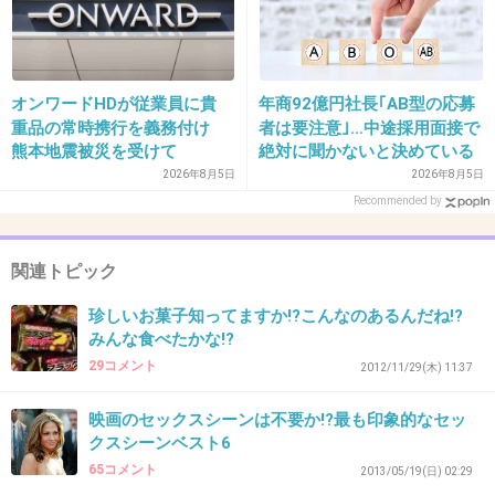
+59
-2
オンワードHDが従業員に貴
年商92億円社長｢AB型の応募
36. 匿名
2013/08/14(水) 16:26:17
重品の常時携行を義務付け
者は要注意｣…中途採用面接で
登場人物がタバコ吸うのは、別にこの映画に限
熊本地震被災を受けて
絶対に聞かないと決めている
｢よくある質問｣
2026年8月5日
2026年8月5日
ったことじゃないでしょ。
Recommended by
全部の作品に対して文句付けるつもり？
関連トピック
出典：onepiece7glamb.blog.so-net.ne.jp
珍しいお菓子知ってますか!?こんなのあるんだね!?
+118
-3
みんな食べたかな!?
29コメント
2012/11/29(木) 11:37
37. 匿名
2013/08/14(水) 16:26:55
映画のセックスシーンは不要か!?最も印象的なセッ
クスシーンベスト6
禁煙学会だからっていちいちたばこ箇所で獲物
65コメント
2013/05/19(日) 02:29
を見つけたみたいに発狂するな。