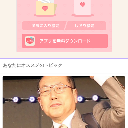
12. 匿名
2013/08/14(水) 16:18:51
映画よりも普段の行動を取り締まれよw
+143
-3
13. 匿名
2013/08/14(水) 16:19:08
そういう時代背景だしねぇ、、、
あなたにオススメのトピック
+180
-5
14. 匿名
2013/08/14(水) 16:19:12
そういう時代のそういう出来事。
「作品」に文句をつけてリアリティをそこなう
ようなことはするな