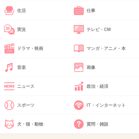
42. 匿名
2013/08/14(水) 16:32:28
生活
仕事
タバコを吸うシーンにモザイクでも入れろって
か
実況
テレビ・CM
ここまで過敏に反応すると日本禁煙学会て馬鹿
の集まり
ドラマ・映画
マンガ・アニメ・本
音楽
画像
+81
-2
ニュース
政治・経済
43. 匿名
2013/08/14(水) 16:33:01
スポーツ
IT・インターネット
何の問題に対しても、必ず反対派っているもん
ね。
犬・猫・動物
質問・雑談
+23
-3