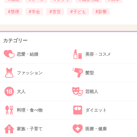
41. 匿名
2013/08/14(水) 16:31:44
なんか、「ジブリなのにトトロやポニョみたい
#禁煙
#学会
#苦言
#子ども
#影響
なキャラが出てこない」っていちゃもん付ける
モンペと変わらないって感じ(´・ω・`)
カテゴリー
ジブリ最新作『風立ちぬ』、子供は飽きて
走り回り、親は「ポニョみたいなキャラが
恋愛・結婚
美容・コスメ
出てこない」と逆ギレ
girlschannel.net
ジブリ最新作『風立ちぬ』、子供は飽きて走り回り、親は「ポニョみたい
ファッション
髪型
なキャラが出てこない」と逆ギレ しかし7月に入り、一般向けに1万人以上
を招待した大規模な試写会が行われると、ネットには賛否両論が書き込ま
れた。「心にじわじわきて涙が止まらなかった」「...
大人
芸能人
料理・食べ物
ダイエット
+69
-1
家族・子育て
医療・健康