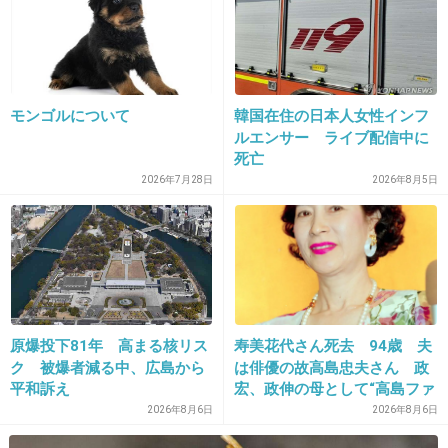
昔はそうだったってだけでしょ
いちいちうるさいね
モンゴルについて
韓国在住の日本人女性インフ
+154
-4
ルエンサー ライブ配信中に
死亡
2026年7月28日
2026年8月5日
19. 匿名
2013/08/14(水) 16:20:05
時代背景もあるから仕方ないんじゃない？
そんな事では映画はつくれません！
それに子供だっていけないのはわかってるか
ら…
原爆投下81年 高まる核リス
寿美花代さん死去 94歳 夫
ク 被爆者減る中、広島から
は俳優の故高島忠夫さん 政
+95
-4
平和訴え
宏、政伸の母として“高島ファ
ミリー”支える
2026年8月6日
2026年8月6日