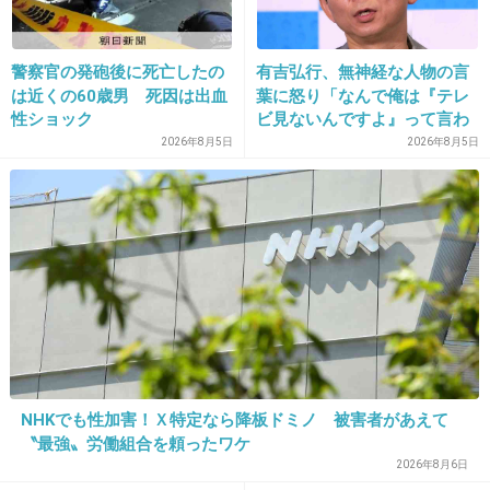
なんでもかんでも悪影響って・・・
警察官の発砲後に死亡したの
有吉弘行、無神経な人物の言
+90
-2
は近くの60歳男 死因は出血
葉に怒り「なんで俺は『テレ
性ショック
ビ見ないんですよ』って言わ
れなきゃいけないの？ふざけ
2026年8月5日
2026年8月5日
やがって」
26. 匿名
2013/08/14(水) 16:21:26
時代背景考えてから発言してよ、日本禁煙学会
とやらはｗ
+88
-1
27. 匿名
2013/08/14(水) 16:22:06
禁煙とかの時代じゃないのに、みんながみんな
NHKでも性加害！Ｘ特定なら降板ドミノ 被害者があえて
吸ってない描写もおかしい。
〝最強〟労働組合を頼ったワケ
2026年8月6日
+83
-3