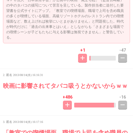
ＮＰＯ法人「日本禁煙学会」が公開中の映画「風立ちぬ」（監督宮崎駿）
の中のタバコの描写について苦言を呈している。製作担当者に送付した要
望書を公式サイトにアップ。「教室での喫煙場面、職場で上司を含め職員
の多くが喫煙している場面、高級リゾートホテルのレストラン内での喫煙
場面など、数え上げれば枚挙にいとまがありません」と問題視した。時代
が時代だけに「過去の出来事とはいえ」としながらも「さまざまな場面で
の喫煙シーンが子どもたちに与える影響は無視できません」と警告してい
る。
+1
-47
2. 匿名
2013/08/14(水) 16:16:31
映画に影響されてタバコ吸うとかないからｗｗ
+486
-16
3. 匿名
2013/08/14(水) 16:17:16
「教室での喫煙場面、職場で上司を含め職員の