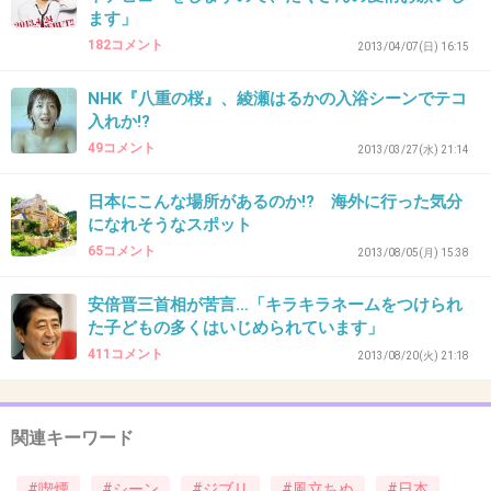
ます」
40. 匿名
2013/08/14(水) 16:28:39
182コメント
2013/04/07(日) 16:15
＞「特に、肺結核で伏している妻の手を握りな
がらの喫煙描写は問題です」と指摘し、
NHK『八重の桜』、綾瀬はるかの入浴シーンでテコ
入れか!?
49コメント
2013/03/27(水) 21:14
今とは違って、たばこが人体に悪影響とか世の
中が無知の時代だった。
日本にこんな場所があるのか!? 海外に行った気分
になれそうなスポット
たばこが肺結核に悪影響ということも。
65コメント
2013/08/05(月) 15:38
「この時代はそんなこともわからない時代だっ
たんだ」と思って観てたけど・・・。
安倍晋三首相が苦言…「キラキラネームをつけられ
「こういう時代だったんだよ」と子供に教える
た子どもの多くはいじめられています」
411コメント
のは親の役目だと思うけど。
2013/08/20(火) 21:18
+131
-3
関連キーワード
#喫煙
#シーン
#ジブリ
#風立ちぬ
#日本