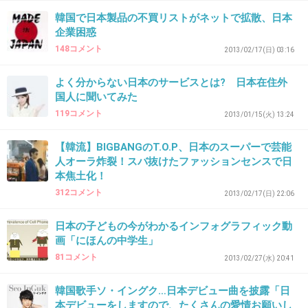
韓国で日本製品の不買リストがネットで拡散、日本
+47
-2
企業困惑
148コメント
2013/02/17(日) 03:16
38. 匿名
2013/08/14(水) 16:27:17
よく分からない日本のサービスとは? 日本在住外
国人に聞いてみた
そもそも子供向けの映画ではありません
119コメント
2013/01/15(火) 13:24
+77
-1
【韓流】BIGBANGのT.O.P、日本のスーパーで芸能
人オーラ炸裂！スバ抜けたファッションセンスで日
本焦土化！
39. 匿名
2013/08/14(水) 16:27:45
312コメント
2013/02/17(日) 22:06
＞２９
確かに多いです。
日本の子どもの今がわかるインフォグラフィック動
うちの夫は禁煙して１０年以上経っているのに「あの映画を見ていたらまた吸
画「にほんの中学生」
いたくなった」と言ってました。
81コメント
2013/02/27(水) 20:41
+22
-48
韓国歌手ソ・イングク…日本デビュー曲を披露「日
本デビューをしますので、たくさんの愛情お願いし