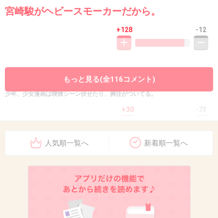
宮崎駿がヘビースモーカーだから。
+128
-12
10. 匿名
2013/08/14(水) 16:18:40
もっと見る(全116コメント)
意外と、テレビや映画や漫画でマネする子どもいるんだよね。だから、最近の
少年、少女漫画は喫煙シーン伏せたり、脚注がついてる。
+30
-73
人気順一覧へ
新着順一覧へ
11. 匿名
2013/08/14(水) 16:18:46
じゃあ。みるな！
+148
-11