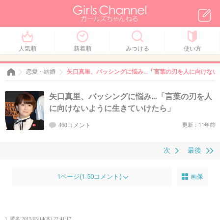
人気順
新着順
みつける
使い方
恋愛・結婚
矢口真里、バッシングに悩み…「言葉の刃を人に向けない
矢口真里、バッシングに悩み…「言葉の刃を人
に向けないように生きていけたら」
460コメント
更新：11年前
次
最後
1ページ(1-50コメント)
画像
1. 匿名
2015/05/14(木) 22:41:17