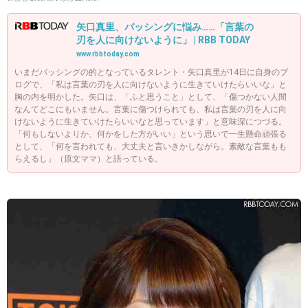
矢口真里、バッシングに悩み……「言葉の
刃を人に向けないように」 | RBB TODAY
www.rbbtoday.com
いまだバッシングの的となっているタレント・矢口真里が14日に自身のブ
ログで、「私は言葉の刃を人に向けないように生きていけたらいいな」と
胸の内を明かした。矢口は、「ふと思うこと」として、「傷つかない人間
なんてどこにもいません。言葉に傷つけられても、私は言葉の刃を人に向
けないように生きていけたらいいなと思っています」と意味深につづる。
「何もしないよりか、何かをした方がいい」という思いで一生懸命頑張る
として、「何を言われても、大丈夫と言いきかしながら。素敵な言葉もも
らえるし」（原文ママ）と語っている。