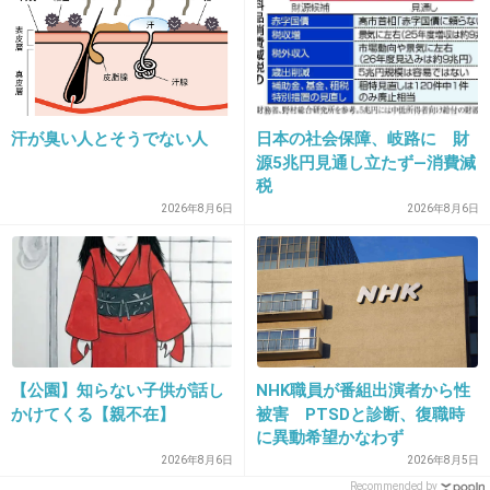
28. 匿名
2015/05/14(木) 22:45:30
何を言っても全て裏目に出るよ
+416
-1
汗が臭い人とそうでない人
日本の社会保障、岐路に 財
源5兆円見通し立たず―消費減
税
2026年8月6日
2026年8月6日
29. 匿名
2015/05/14(木) 22:45:33
早く辞めてや
代わりはちゃんといますから！
+411
-2
【公園】知らない子供が話し
NHK職員が番組出演者から性
かけてくる【親不在】
被害 PTSDと診断、復職時
30. 匿名
2015/05/14(木) 22:45:37
に異動希望かなわず
2026年8月6日
2026年8月5日
言葉の刃は使わなくても
Recommended by