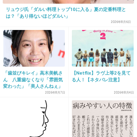
+1070
-7
リュウジ氏「ダルい料理トップ10に入る」夏の定番料理と
は？「あり得ないほどダルい」
2026年8月6日
14. 匿名
2015/05/14(木) 22:44:47
お前、元夫のことズタズタに傷つけたじゃねー
かwww
+1361
-6
「歯並びキレイ」高木美帆さ
【Netflix】ラヴ上等2を見て
ん 八重歯なくなり「雰囲気
る人！【ネタバレ注意】
変わった」「美人さんねぇ」
15. 匿名
2015/05/14(木) 22:44:53
「歯列矯正してるんや」
2026年8月7日
2026年8月4日
行動の刃も人に向けないで～泣
+985
-4