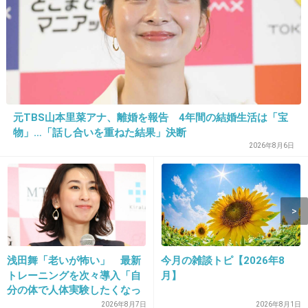
+1090
-4
9. 匿名
2015/05/14(木) 22:43:52
しょうがないやん
元TBS山本里菜アナ、離婚を報告 4年間の結婚生活は「宝
+726
-4
物」…「話し合いを重ねた結果」決断
2026年8月6日
10. 匿名
2015/05/14(木) 22:44:01
元旦那を一番傷つけたやつが何言ってるんです
かー？
+1659
-3
浅田舞「老いが怖い」 最新
今月の雑談トピ【2026年8
トレーニングを次々導入「自
月】
分の体で人体実験したくなっ
ちゃう」
2026年8月7日
2026年8月1日