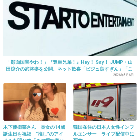
辞めてった
+882
-3
20. 匿名
2015/05/14(木) 22:45:01
クローゼットの刃……
+640
-4
「顔面国宝やわ！」『豊臣兄弟！』Hey！ Say！ JUMP・山
田涼介の武将姿を公開、ネット歓喜「ビジュ良すぎん」「こ
んな美しい秀次は初めて」
2026年8月6日
21. 匿名
2015/05/14(木) 22:45:03
バッシングが嫌ならどうぞやめてください。
それを狙ってみんなバッシングしてるんですか
ら。
+718
-1
木下優樹菜さん 長女の14歳
韓国在住の日本人女性インフ
誕生日を祝福 “推し”のアイ
ルエンサー ライブ配信中に