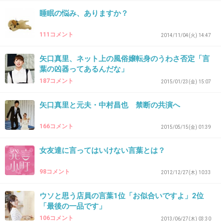
睡眠の悩み、ありますか？
33. 匿名
2015/05/14(木) 22:45:49
とっとと消えろ！
111コメント
2014/11/04(火) 14:47
+305
-2
矢口真里、ネット上の風俗嬢転身のうわさ否定「言
葉の凶器ってあるんだな」
187コメント
2015/01/23(金) 15:07
34. 匿名
2015/05/14(木) 22:45:53
矢口真里と元夫・中村昌也 禁断の共演へ
妻が他の男と自宅で浮気してる現場に出くわし
た男の心の傷は一生消えないんだよ！
166コメント
2015/05/15(金) 01:39
何ぬかしてんの？こいつ。
女友達に言ってはいけない言葉とは？
+514
-3
98コメント
2012/12/27(木) 10:33
ウソと思う店員の言葉1位「お似合いですよ」2位
35. 匿名
2015/05/14(木) 22:45:55
「最後の一品です」
叩く側は理由が欲しいだけだから反応せずにス
106コメント
2013/06/27(木) 03:30