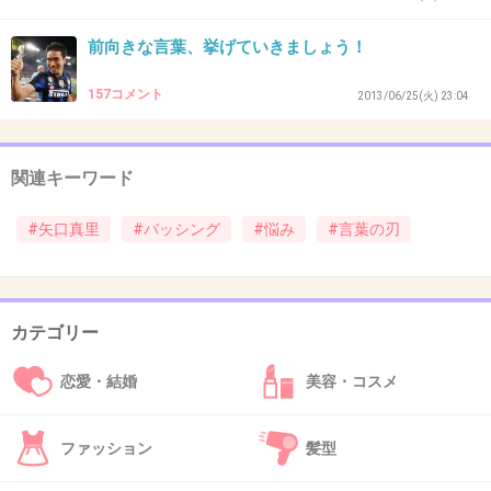
ルーするのが一番だよ
前向きな言葉、挙げていきましょう！
+144
-61
157コメント
2013/06/25(火) 23:04
36. 匿名
2015/05/14(木) 22:46:02
関連キーワード
いや、当たり前でしょww
#矢口真里
#バッシング
#悩み
#言葉の刃
もっと世間の目や意見をちゃんと聞いてもうテ
レビに出ない様にした方がいいのでは？
カテゴリー
+305
-2
恋愛・結婚
美容・コスメ
37. 匿名
2015/05/14(木) 22:46:03
ファッション
髪型
えらそうなこと言っといて、あんたが元旦那や