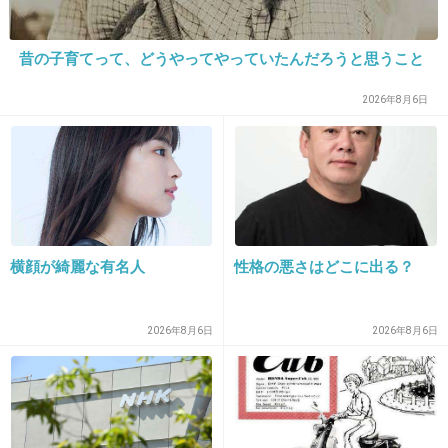
+570
-4
昔の子育てって、どうやってやっていたんだろうと思うこと
2026年8月6日
25. 匿名
2015/05/14(木) 22:45:21
嫌われてしまったからねー引退してひっそり暮
らしたならともかく、芸能活動続ける以上仕方
が無い気もする。
浮気云々はどうでも良いけど下品で頭悪そうな
横顔が綺麗な有名人
性格の悪さはどこに出る？
ところがもともと嫌い。
+542
-2
2026年8月6日
2026年8月6日
26. 匿名
2015/05/14(木) 22:45:22
みんな思ってるよ。