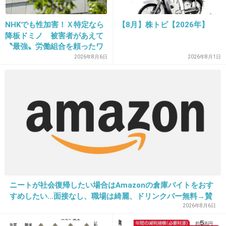
自業自得って。
NHKでも性加害！Ｘ特定なら
【8月】株トピ【2026年】
+492
-2
降板ドミノ 被害者があえて
〝最強〟労働組合を頼ったワ
ケ
2026年8月6日
2026年8月1日
27. 匿名
2015/05/14(木) 22:45:29
わざと炎上させるようなことを言うから叩かれ
る
矢口真里、"人生の教科書"『ONE PIECE』
は恋愛描写なし「だから失敗した」
girlschannel.net
矢口真里、"人生の教科書"『ONE PIECE』は恋愛描写なし「だから失敗し
た」 『ONE PIECE』を「人生の教科書」として、「今までまっすぐ生きて
きた」と矢口。「ただ、『ONE PIECE』って恋愛だけ描いてないんです。
ニートが社会復帰したい場合はAmazonの倉庫バイトをおす
だから失敗しました」と締めくくると、くり...
すめしたい…面接なし、職場は綺麗、ドリンクバー無料→賛
否両論、場所によって全然違う「コンビニバイトの方がマ
2026年8月6日
+474
-7
シ」との声も