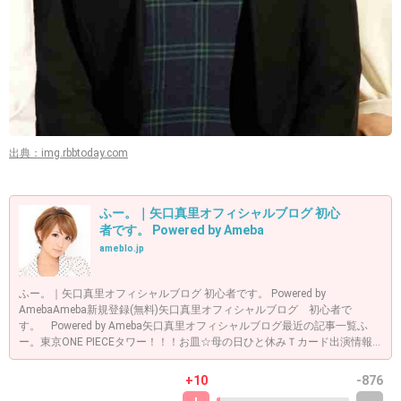
出典：img.rbbtoday.com
ふー。｜矢口真里オフィシャルブログ 初心
者です。 Powered by Ameba
ameblo.jp
ふー。｜矢口真里オフィシャルブログ 初心者です。 Powered by
AmebaAmeba新規登録(無料)矢口真里オフィシャルブログ 初心者で
す。 Powered by Ameba矢口真里オフィシャルブログ最近の記事一覧ふ
ー。東京ONE PIECEタワー！！！お皿☆母の日ひと休みＴカード出演情報...
+10
-876