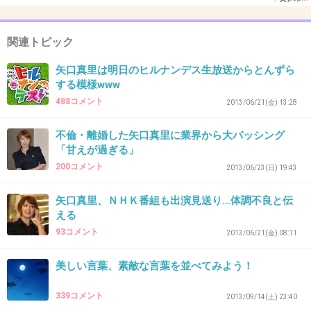
それ以上に人を傷つける武器を持ってるからね
（笑）
関連トピック
+402
-2
矢口真里は明日のヒルナンデス生放送からとんずら
する模様www
488コメント
2013/06/21(金) 13:28
31. 匿名
2015/05/14(木) 22:45:46
不倫・離婚した矢口真里に業界から大バッシング
とっとと引退したらいいんだよ
「甘えが過ぎる」
+301
-2
200コメント
2013/06/23(日) 19:43
矢口真里、ＮＨＫ番組も出演見送り…体調不良と伝
える
32. 匿名
2015/05/14(木) 22:45:49
93コメント
2013/06/21(金) 08:11
え！?なんで被害者みたいな発言してるの？
美しい言葉、素敵な言葉を並べてみよう！
+489
-2
339コメント
2013/09/14(土) 23:40