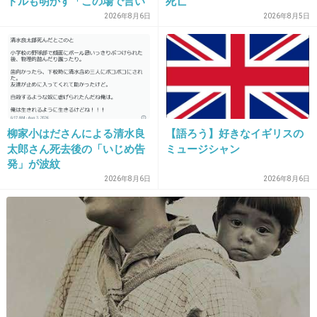
ドルも明かす「この場で言い
死亡
ますね」
2026年8月6日
2026年8月5日
22. 匿名
2015/05/14(木) 22:45:12
なんか自分の酔ってない？
悲劇のヒロインみたいな発言
+764
-5
柳家小はださんによる清水良
【語ろう】好きなイギリスの
太郎さん死去後の「いじめ告
ミュージシャン
23. 匿名
2015/05/14(木) 22:45:16
発」が波紋
出て来るたび嫌いになるわ
2026年8月6日
2026年8月6日
+615
-1
24. 匿名
2015/05/14(木) 22:45:21
矢口はもう梅田と結婚して
引退して！！