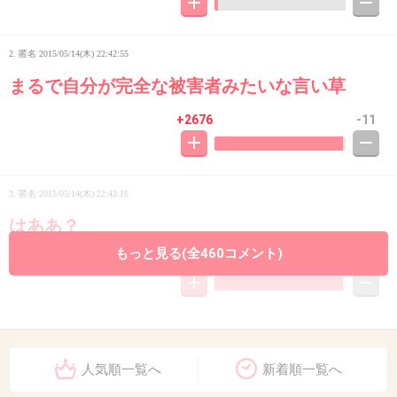
2. 匿名
2015/05/14(木) 22:42:55
まるで自分が完全な被害者みたいな言い草
+2676
-11
3. 匿名
2015/05/14(木) 22:43:16
はああ？
もっと見る(全460コメント)
+1475
-9
4. 匿名
2015/05/14(木) 22:43:20
自業自得としか言えない
人気順一覧へ
新着順一覧へ