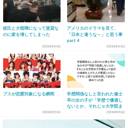
出典：toretore-news.up.seesaa.net
+1060
-5
彼氏と大喧嘩になって賃貸な
アメリカのドラマを見て、
のに家を壊してしまった
「日本と違うな～」と思う事
18. 匿名
2015/05/14(木) 22:45:00
part 4
何か、すっごい綺麗事言ってますが。
2026年8月6日
2026年8月6日
この人は、どこまでいっても
「自分は悪くない」の人なんだね。
+1266
-6
ブスが恋愛対象になる瞬間
学歴関係なしと言われた修士
卒の女の子が「学歴で優遇し
19. 匿名
2015/05/14(木) 22:45:01
ないとか、それじゃ大学院ま
で学費払って自分の価値を上
2026年8月6日
2026年8月6日
不倫しといて何言ってるの？じゃあ、TV出るの
げた人が馬鹿じゃないです
辞めたらいい！
か」と捨て台詞を残し会社を