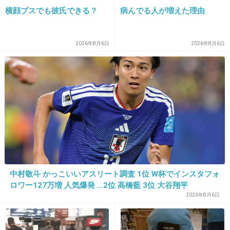
横顔ブスでも彼氏できる？
病んでる人が増えた理由
2026年8月6日
2026年8月6日
16. 匿名
2015/05/14(木) 22:44:55
お前は人の心に刃向けたやないか！
+845
-6
17. 匿名
2015/05/14(木) 22:44:58
中村敬斗 かっこいいアスリート調査 1位 W杯でインスタフォ
他人を傷つけるのは言葉だけじゃないやん。
ロワー127万増 人気爆発 …2位 高橋藍 3位 大谷翔平
2026年8月6日
相手を裏切る行為だって酷いでしょ