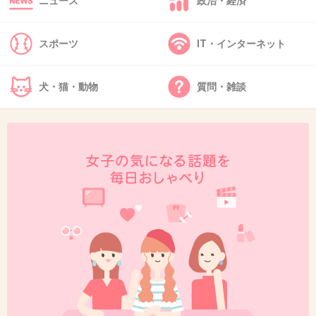
ニュース
政治・経済
+329
-5
スポーツ
IT・インターネット
40. 匿名
2015/05/14(木) 22:46:18
犬・猫・動物
質問・雑談
健気さアピールか？
健気な女は結婚後に自宅に男連れ込みません。
+297
-4
41. 匿名
2015/05/14(木) 22:46:20
何を言われても大丈夫じゃないからブログに想
いを書いてるんだよね
+218
-4