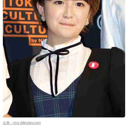
出典：img.rbbtoday.com