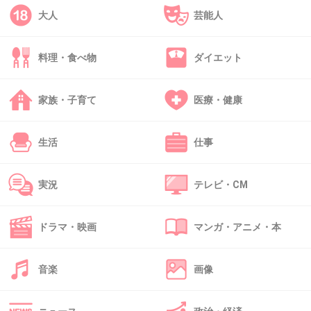
ファンを傷つけたんでしょ。
大人
芸能人
自分のことは棚にあげて……とはこのことよ！
はやく引退しな！
料理・食べ物
ダイエット
+343
-1
家族・子育て
医療・健康
38. 匿名
2015/05/14(木) 22:46:04
生活
仕事
屁理屈いうなら一言すみませんって言った方が
いいんでは
実況
テレビ・CM
+243
-2
ドラマ・映画
マンガ・アニメ・本
39. 匿名
2015/05/14(木) 22:46:13
音楽
画像
軽い人格障害なんじゃ…