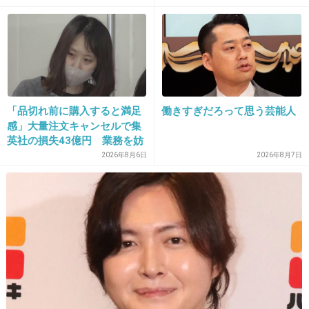
11. 匿名
2015/05/14(木) 22:44:36
言葉じゃなくても
態度や行動で傷つけてるし！
+1244
-6
「品切れ前に購入すると満足
働きすぎだろって思う芸能人
感」大量注文キャンセルで集
12. 匿名
2015/05/14(木) 22:44:41
英社の損失43億円 業務を妨
害した疑いで32歳女を逮捕
2026年8月6日
2026年8月7日
あなたは言葉の刃を向けられて当然のことをし
たと思うんだけど･･･
+1360
-7
13. 匿名
2015/05/14(木) 22:44:43
どの面下げて言ってんだよ