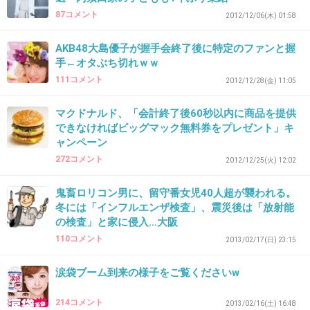
ゴミはゴミ箱へ。
87コメント
2012/12/06(木) 01:58
当たり前のことをきちんとしよう！！
AKB48大島優子が握手会終了後に特定のファンと握
手←オタぶち切れｗｗ
+160
-2
111コメント
2012/12/28(金) 11:05
マクドナルド、「会計終了後60秒以内に商品を提供
33. 匿名
2013/08/11(日) 06:39:02
できなければビッグマック無料券をプレゼント」キ
ャンペーン
マナーも悪い。バカも多い。ホントにどんな神
272コメント
2012/12/25(火) 12:02
経してんだよ！便乗して捨てる奴も最低最
悪!!!!!!!!調子づいてんじゃないよまったく。怒
鬼畜ロリコン男に、留守番女児40人超が襲われる。
冬には「インフルエンザ検査」、震災後は「放射能
+187
-3
の検査」と家に侵入…大阪
110コメント
2013/02/17(日) 23:15
涙袋ブーム到来の様子をご覧くださいw
34. 匿名
2013/08/11(日) 06:39:03
一つ一つをDNA鑑定して持ち主に送り返してや
214コメント
2013/02/16(土) 16:48