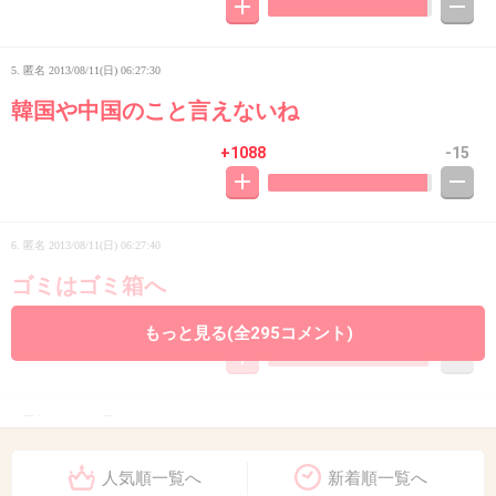
5. 匿名
2013/08/11(日) 06:27:30
韓国や中国のこと言えないね
+1088
-15
6. 匿名
2013/08/11(日) 06:27:40
ゴミはゴミ箱へ
+804
-4
もっと見る(全295コメント)
7. 匿名
2013/08/11(日) 06:27:40
汚なっ！
人気順一覧へ
新着順一覧へ
ちゃんとゴミ箱に捨てろよ。