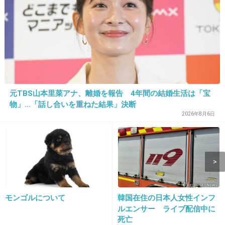
10. 匿名
2013/08/11(日) 06:27:52
神戸よりひどい
日本どうしちゃったの？（泣）
+568
-8
元TBS山本里菜アナ、離婚を報告 4年間の結婚生活は「宝
物」…「話し合いを重ねた結果」決断
11. 匿名
2013/08/11(日) 06:27:59
2026年8月6日
自分で 飲み食いしたのくらい 片付けろや(*
｀Д´*)
家族で行ったのなら きちんと子供にも伝えな
くちゃならない！
世代変わっても これじゃ 汚いまま。
モンゴルについて
韓国在住の日本人女性インフ
+672
-9
ルエンサー ライブ配信中に
死亡