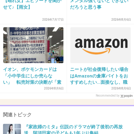
【晴れ女】エピソードを聞か
メンタル強くないとできない
せて♪【雨女】
だろうと思う事
31. 匿名
2013/08/11(日) 06:38:22
2026年7月17日
2026年8月6日
きれな花火見終わって、こんなゴミだらけで足
場がないような場所通って帰るの嫌だな
+170
-2
32. 匿名
2013/08/11(日) 06:38:59
イオン、ポケモンカードは
ニートが社会復帰したい場合
「小中学生にしか売らな
はAmazonの倉庫バイトをお
さすがに酷すぎるよ、これは。
い」 転売対策の決断が「素
すすめしたい…面接なし、職
誰か片付けるからいいやじゃなくて
晴らしい」と話題
場は綺麗、ドリンクバー無料
2026年8月6日
2026年8月6日
→賛否両論、場所によって全
むしろゴミが落ちてたら
Recommended by
然違う「コンビニバイトの方
自分が捨てようって気持ちでいないと。
がマシ」との声も
みんなこういう時こそ
関連トピック
自分勝手になるからね(´･ω･｀)
『家政婦のミタ』伝説のドラマが終了後初の再放
ちゃんとゴミ箱設置されてるだろうし
送 阿須田家の子どもも1年ぶり集結