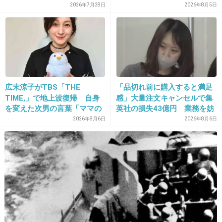
2026年7月28日
2026年8月5日
12. 匿名
2013/08/11(日) 06:28:14
大阪に住んでます
もう花火大会なんてやらなくていいのに
ただ淀川花火の周辺地域は治安の良い地域では
広末涼子がTBS「THE
「品切れ前に購入すると満足
ない(笑)
TIME,」で地上波復帰 自身
感」大量注文キャンセルで集
を変えた次男の言葉「ママの
英社の損失43億円 業務を妨
それがあらわれてる(笑)
ファンの人なら、知りたいん
害した疑いで32歳女を逮捕
2026年8月6日
2026年8月6日
+713
-17
じゃないか」
13. 匿名
2013/08/11(日) 06:28:17
このトピでも酷いと思ったけど、さらに酷いな
出典：livedoor.blogimg.jp