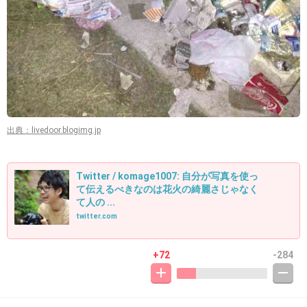
出典：livedoor.blogimg.jp
Twitter / komage1007: 自分が写真を使っ
て伝えるべきなのは花火の綺麗さじゃなく
て人の ...
twitter.com
+72
-284