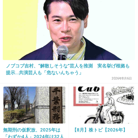
じゅうぶん 汚い(´･ω･`)(/_;)
+404
-8
20. 匿名
2013/08/11(日) 06:30:10
花見の後もけっこう酷いよね。せっかく花火や
桜キレイなのに後を汚すな
ノブコブ吉村、“解散しそうな”芸人を推測 実名挙げ根拠も
提示…共演芸人も「危ないんちゃう」
これが日本人の民度か…花見後の公園が悲
2026年8月6日
惨ことに
girlschannel.net
これが日本人の民度か…花見後の公園が悲惨ことに@ds_box 元安川は、花
見客で賑わってるけど、、、毎年のことだけど放置ゴミ酷い。持って帰れ
よマジで…。 @ganno_satoshi 今日はマクドナルドのゴミが目立ちます。
住民？花見客？あなたの、ほんの少しの気持ちと...
+291
-5
無期刑の仮釈放、2025年は
【8月】株トピ【2026年】
「わずか4人」2024年は32人