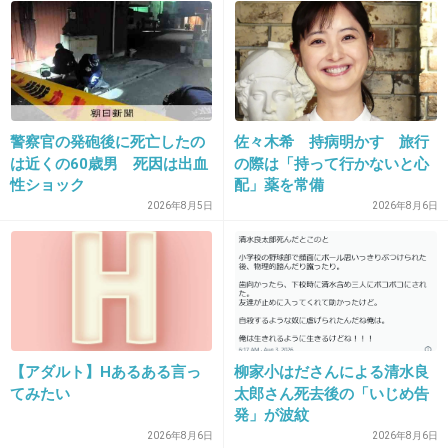
27. 匿名
2013/08/11(日) 06:34:03
東京も酷い
警察官の発砲後に死亡したの
佐々木希 持病明かす 旅行
は近くの60歳男 死因は出血
の際は「持って行かないと心
出典：livedoor.blogimg.jp
性ショック
配」薬を常備
+502
-16
2026年8月5日
2026年8月6日
28. 匿名
2013/08/11(日) 06:35:24
ゴミが集まれば集まるほど、皆捨ててるしいっ
かって思う人が増えてさらにゴミが増える悪循
【アダルト】Hあるある言っ
柳家小はださんによる清水良
環
てみたい
太郎さん死去後の「いじめ告
発」が波紋
+206
-2
2026年8月6日
2026年8月6日