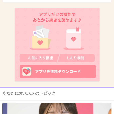
+673
-6
8. 匿名
2013/08/11(日) 06:27:45
画像だけみると隣の国かと思うくらい。
+709
-23
9. 匿名
2013/08/11(日) 06:27:50
親は子供の見本にならないと…
これは恥ずかしい
あなたにオススメのトピック
+606
-3