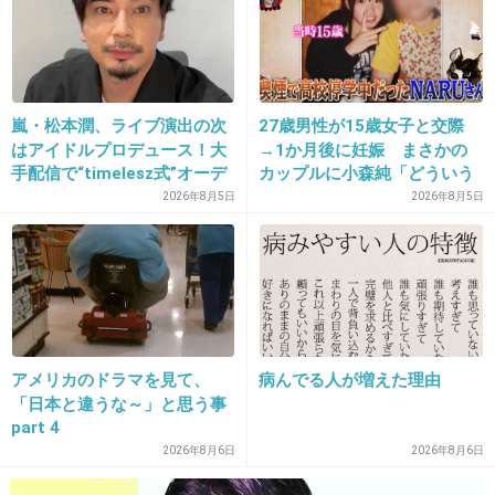
17. 匿名
2013/08/11(日) 06:28:53
持って帰ってよ…笑
+293
-10
嵐・松本潤、ライブ演出の次
27歳男性が15歳女子と交際
はアイドルプロデュース！大
→1か月後に妊娠 まさかの
手配信で“timelesz式”オーデ
カップルに小森純「どういう
ィション番組が進行中か
事？だいぶあぶねぇよ」
18. 匿名
2013/08/11(日) 06:29:11
2026年8月5日
2026年8月5日
どうしたらこんな風になるの
自分のゴミくらい持って帰れ！
+415
-6
アメリカのドラマを見て、
病んでる人が増えた理由
「日本と違うな～」と思う事
19. 匿名
2013/08/11(日) 06:29:41
part 4
中国の事……こんな日本見られたら 笑ってい
2026年8月6日
2026年8月6日
られないよ(ﾉД`)