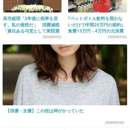
25. 匿名
2013/08/11(日) 06:32:26
高市総理「2年後に税率を戻
｢ペットボトル飲料を買わな
集団になると怖いよね～
す。私の覚悟だ」 消費減税
いだけで年間20万円の節約｣
「責任ある与党として衆院選
食費13万円→4万円の元浪費
みんなが捨ててるからいいかって・・・
公約に掲げ理解賜った」
主婦が買うのをやめた食品5
2026年8月6日
2026年8月6日
つ
掃除してるスタッフの目の前で ポイ捨てでき
る
神経がわからない。
+387
-3
26. 匿名
2013/08/11(日) 06:33:30
【俳優・女優】この役は神がかっていた
自分さえよければいい…大阪っぽい
2026年8月6日
+254
-147