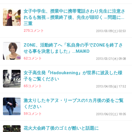
りたい
女子中学生、授業中に携帯電話さわり先生に注意さ
+211
-6
れるも無視→授業終了後、先生が頭叩く→問題に…
三重
275コメント
2013/03/09(土) 02:53
35. 匿名
2013/08/11(日) 06:39:03
ZONE、活動終了へ「私自身の手でZONEを終了さ
私が見てた穴場的な所は皆さん片付けてたんで
せる事を決意しました」…MAIKO
すが
62コメント
2013/03/21(木) 09:08
こんな事になってるなんて…
女子高生発『Hadoukening』が世界に波及した様
子をご覧ください
他の人もやってるからいいよね
65コメント
2013/04/05(金) 17:52
みたいな感じなんでしょうか
激太りしたキアヌ・リーブスの1カ月後の姿をご覧
モラルはどこへ行ったの？(´･_･`)
ください
59コメント
+127
-5
2013/06/22(土) 18:05
花火大会終了後のゴミが酷いと話題に