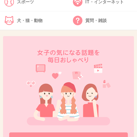
くれる人居ないの？ごみはゴミ箱にって毎日し
スポーツ
IT・インターネット
てる事じゃんか。ゴミ箱の設置増やすだけでも
少しは改善されると思うんだけど、それだけじ
犬・猫・動物
質問・雑談
ゃだめか。
+81
-3
41. 匿名
2013/08/11(日) 06:44:26
お坊ちゃんお嬢ちゃんで育てた結果がこれだよ
+72
-15
42. 匿名
2013/08/11(日) 06:45:31
なんで皆平気で捨てられるの⁇他の人が捨てて
るから自分も捨てていいってもんじゃないよ