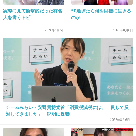
15. 匿名
2013/08/11(日) 06:28:30
実際に見て衝撃的だった有名
50過ぎたら何を目標に生きる
さすが大阪
人を書くトピ
のか
+620
-206
2026年8月6日
2026年8月6日
16. 匿名
2013/08/11(日) 06:28:48
花火見る資格なし！！
チームみらい・安野貴博党首「消費税減税には、一貫して反
対してきました」 説明に反響
+542
-5
2026年8月6日