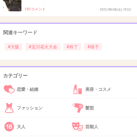
36. 匿名
2013/08/11(日) 06:39:50
101コメント
2013/09/04(水) 19:52
花火きれい～って感動してたくせに
ゴミを平気で捨てて足元汚くしてバカじゃな
関連キーワード
い！
ゴミは持ち帰って 気持ちよく帰ろう！
#大阪
#淀川花火大会
#終了
#様子
+210
-1
カテゴリー
37. 匿名
2013/08/11(日) 06:39:56
恋愛・結婚
美容・コスメ
ゴミが波のようにある
+39
-5
ファッション
髪型
大人
芸能人
38. 匿名
2013/08/11(日) 06:40:27