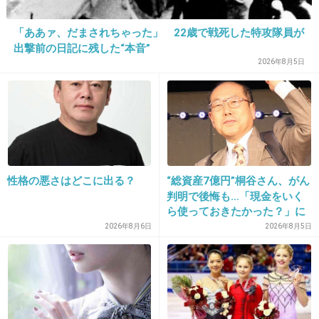
「ああァ、だまされちゃった」 22歳で戦死した特攻隊員が
出撃前の日記に残した“本音”
花火大会終了後のゴミが酷いと話題に
2026年8月5日
girlschannel.net
花火大会終了後のゴミが酷いと話題に@yuripiyo_e_7 みなとこうべ海上花火
大会終了後。 汚すぎるよー。みんなゴミは ちゃんと持って帰ろうねー。 せ
っかく花火きれいだったのに?！ @shiroxan441 みなとこうべ花火大会終
了。しかし、散乱したこのゴミは何な...
+325
-4
性格の悪さはどこに出る？
“総資産7億円”桐谷さん、がん
判明で後悔も…「現金をいく
ら使っておきたかった？」に
14. 匿名
2013/08/11(日) 06:28:21
まさかの回答
2026年8月6日
2026年8月5日
え？！なにこれ。最低！！
+448
-2