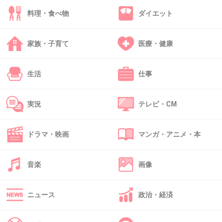
人が集まるイベントでは自分の出したゴミは持
料理・食べ物
ダイエット
って帰れと教わらなかったのか。
+110
-5
家族・子育て
医療・健康
生活
仕事
39. 匿名
2013/08/11(日) 06:42:52
どうして足元のゴミには見向きもしないで、綺
実況
テレビ・CM
麗なものを見るだけみて楽しむ人の気持ちが分
からないし信じられない。
ドラマ・映画
マンガ・アニメ・本
+146
-0
音楽
画像
40. 匿名
2013/08/11(日) 06:43:53
ニュース
政治・経済
モラル無さすぎる。周りの誰もちゃんと言って