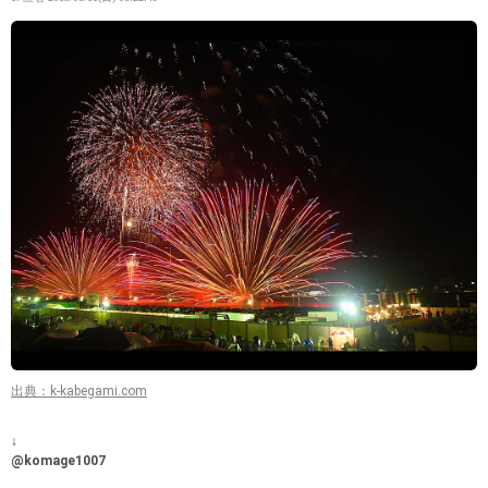
出典：k-kabegami.com
↓
@komage1007