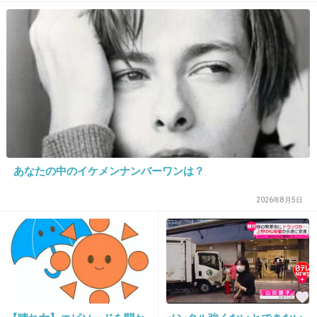
29. 匿名
2013/08/11(日) 06:37:13
ゴミくらい拾えや!!マナーなっとらんな!!橋下ど
うにかせい
+197
-15
30. 匿名
2013/08/11(日) 06:38:14
あなたの中のイケメンナンバーワンは？
同じ大阪人として恥ずかしい。
2026年8月5日
自分の子にはこんなアホにならないよう、キチ
ンと教育したい。
+328
-7