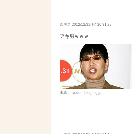
3. 匿名
2012/12/31(月) 20:31:29
アキ男ｗｗｗ
出典：livedoor.blogimg.jp