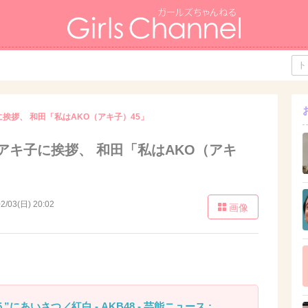
に挨拶、 和田「私はAKO（アキ子）45」
田アキ子に挨拶、 和田「私はAKO（アキ
2/03(日) 20:02
画像
にあいさつ／紅白 - AKB48 - 芸能ニュース :