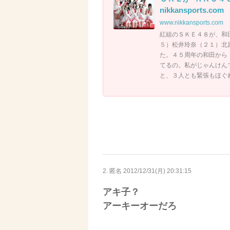
nikkansports.com
www.nikkansports.com
紅組のＳＫＥ４８が、和
５）松井玲奈（２１）北
た。４５周年の和田から
てるの。私がじゃんけん
と、３人とも緊張もほぐ
2. 匿名
2012/12/31(月) 20:31:15
アキ子？
アーキーオーだろ