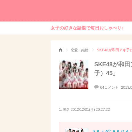
女子の好きな話題で毎日おしゃべり♪
恋愛・結婚
SKE48が和田アキ子
SKE48が和
子）45」
64コメント
2013/0
1. 匿名
2012/12/31(月) 20:27:22
ＳＫＥが“ＡＫＯ４５”