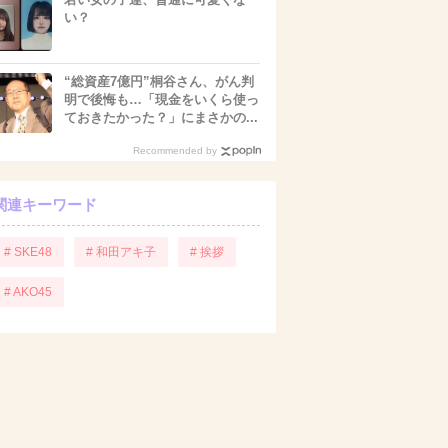
い？
“総資産7億円”桐谷さん、がん判
明で後悔も…「現金をいくら使っ
ておきたかった？」にまさかの...
Recommended by
関連キーワード
# SKE48
# 和田アキ子
# 挨拶
# AKO45