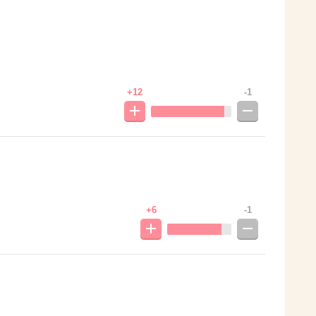
+12
-1
+6
-1