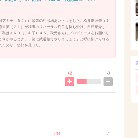
田アキ子（６２）に緊張の初出場あいさつをした。松井珠理奈（１
原里英（２１）が和田のリハーサル終了を待ち受け、自己紹介し
「私はＡＫＯ（アキ子）４５。秋元さんにプロデュースをお願いし
で何かやるとき、一緒に武道館でやりましょう」と呼び掛けられる
れたのか、笑顔を見せた。
+2
-3
+14
-1