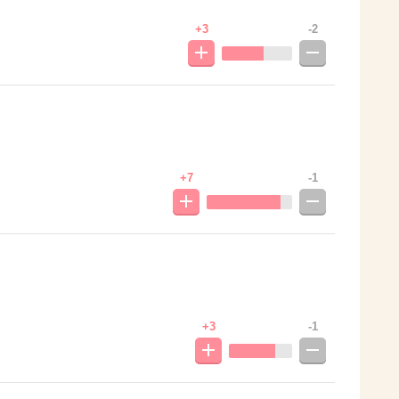
+3
-2
+7
-1
+3
-1