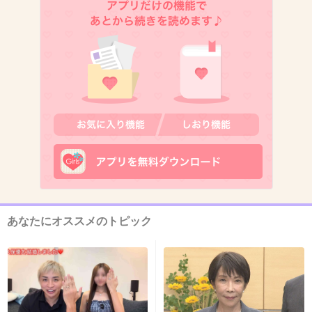
11. 匿名
2013/08/03(土) 12:44:10
Ｌチキ、からあげクンの新味は必ず買ってしま
う(･∀･)
+58
-10
12. 匿名
2013/08/03(土) 12:44:38
モンスターズユニバーシティとファミマのコラボの肉まん
あなたにオススメのトピック
+21
-54
13. 匿名
2013/08/03(土) 12:44:46
ファミチキ