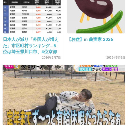
18. 匿名
2013/08/03(土) 12:52:43
からあげくんのチーズ！
日本人が減り「外国人が増え
【お盆】in 義実家 2026
+72
-2
た」市区町村ランキング…5
位は埼玉県川口市、4位京都
市、ではトップ3は？
2026年8月7日
2026年8月8日
19. 匿名
2013/08/03(土) 12:53:27
ファミマのスーパーウルトラマグナムトルネードチキン
は、スパイスがきいていて美味しいですよね☆
+7
-2
20. 匿名
2013/08/03(土) 12:53:39