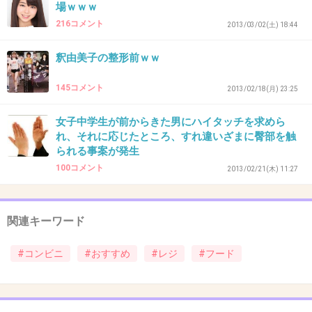
場ｗｗｗ
+22
-0
216コメント
2013/03/02(土) 18:44
釈由美子の整形前ｗｗ
35. 匿名
2013/08/03(土) 13:22:42
145コメント
2013/02/18(月) 23:25
MINISTOPのベーコン串
おいしいよ
女子中学生が前からきた男にハイタッチを求めら
れ、それに応じたところ、すれ違いざまに臀部を触
+6
-1
られる事案が発生
100コメント
2013/02/21(木) 11:27
36. 匿名
2013/08/03(土) 13:24:47
からあげくん！
関連キーワード
チーズとレッドすき！
#コンビニ
#おすすめ
#レジ
#フード
+26
-0