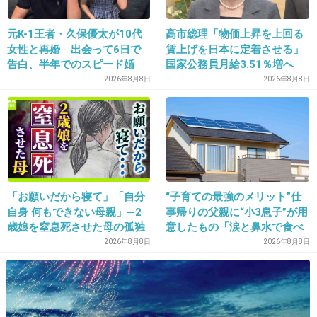
+111
-5
元K-1王者・久保優太が10代
高市総理「物価上昇を上回る
女性と再婚 出会って6日で
賃上げを日本に定着させる」
告白、半年でのスピード婚
国家公務員月給3.51％増へ
人事院の勧告を受け
2026年8月8日
2026年8月8日
14. 匿名
2013/08/03(土) 12:47:08
わたしもファミチキ好きです〜♪
+59
-3
15. 匿名
2013/08/03(土) 12:48:37
「お願いだから寝て」「自分
“子育ての最強のメリット”仕
自身 何もできない母親」―2
事帰りの父親に“小3息子”が用
売ってる店舗少ないけど
歳娘を窒息死させた母の孤独
意したもの「涙と鼻水で食べ
ファミマのチーズ入った
「娘は『ママどうして』と」
れない」「震える」の声
2026年8月8日
2026年8月8日
限界の年子ワンオペ育児 法
フランクフルト激うまやった。
廷での懺悔と声なきSOS
+52
-5