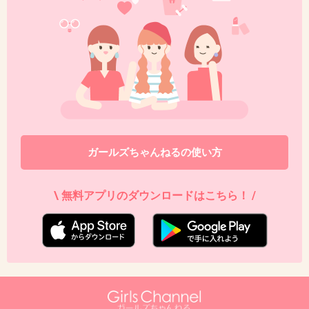
ファミマのスパイシーチキン
+18
-0
43. 匿名
2013/08/03(土) 13:49:02
ファミマのファミから(唐揚げ)塩味
醤油は微妙でした、個人的に
ファミチキも美味しいですよね
ガールズちゃんねるの使い方
あとピザまん
+5
-0
\ 無料アプリのダウンロードはこちら！ /
44. 匿名
2013/08/03(土) 13:53:22
ミニストップのクランキーチキンうす塩！