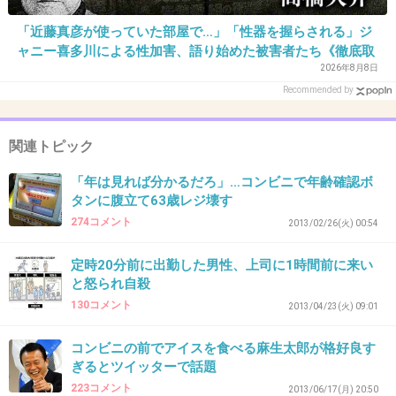
+28
-0
「近藤真彦が使っていた部屋で…」「性器を握らされる」ジ
ャニー喜多川による性加害、語り始めた被害者たち《徹底取
材の裏側》
2026年8月8日
30. 匿名
2013/08/03(土) 13:10:14
Recommended by
フリスクとかガム スースーする系
+6
-20
関連トピック
「年は見れば分かるだろ」…コンビニで年齢確認ボ
タンに腹立て63歳レジ壊す
31. 匿名
2013/08/03(土) 13:13:37
274コメント
2013/02/26(火) 00:54
夏季は置いてないけど、ミニストップの肉まん
定時20分前に出勤した男性、上司に1時間前に来い
はおすすめです。中身がしっしかりしていて、
と怒られ自殺
食感も味付けも私のなかでは一番ですね☆
130コメント
2013/04/23(火) 09:01
+14
-4
コンビニの前でアイスを食べる麻生太郎が格好良す
ぎるとツイッターで話題
223コメント
2013/06/17(月) 20:50