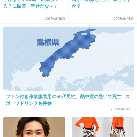
です(つд`)
る？に回答「幸せだな～」
か？
+59
-6
2026年8月8日
2026年8月8日
23. 匿名
2013/08/03(土) 13:01:10
寒くなると肉まん食べたくなる
+69
-2
ファン付き作業服着用の50代男性、熱中症の疑いで死亡…ス
24. 匿名
2013/08/03(土) 13:01:35
ポーツドリンクも持参
ファミマのファミチキとつくね串
2026年8月8日
ローソンのからあげくん
+22
-0