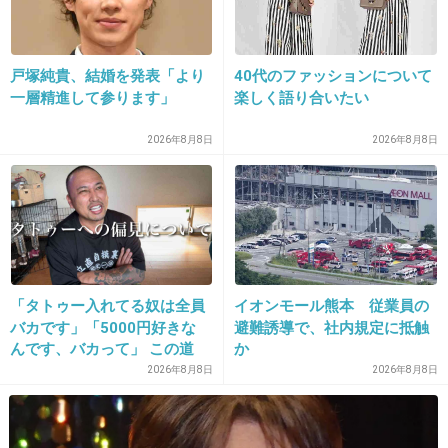
25. 匿名
2013/08/03(土) 13:05:18
戸塚純貴、結婚を発表「より
40代のファッションについて
からあげくんレッド
一層精進して参ります」
楽しく語り合いたい
2026年8月8日
2026年8月8日
シークワーサーも好き
+20
-2
26. 匿名
2013/08/03(土) 13:05:24
「タトゥー入れてる奴は全員
イオンモール熊本 従業員の
ミニストップのＸフライドポテト
バカです」「5000円好きな
避難誘導で、社内規定に抵触
んです、バカって」 この道
か
23年の彫り師YouTuberの動
2026年8月8日
2026年8月8日
出典：www.ministop.co.jp
画が話題
+116
-2