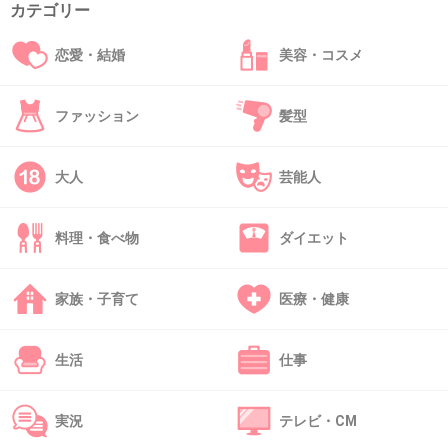
カテゴリー
37. 匿名
2013/08/03(土) 13:27:43
なんでフライドフードって言ってんのに
恋愛・結婚
美容・コスメ
フリスクとかガムって答えんの？
w
ファッション
髪型
+32
-3
大人
芸能人
料理・食べ物
ダイエット
38. 匿名
2013/08/03(土) 13:28:23
デブは本当にコンビニ好きだよね
家族・子育て
医療・健康
+13
-26
生活
仕事
39. 匿名
2013/08/03(土) 13:28:59
ファミマのアメリカンドック(*´∇｀)ﾉ
実況
テレビ・CM