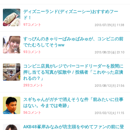
32. 匿名
2013/08/03(土) 13:13:39
ディズニーランド(ディズニーシー)おすすめフー
ジャンクフードばかり食べるからデブなんだよ
ド！
+13
-31
97コメント
2013/07/29(月) 11:38
すっぴんのきゃりーぱみゅぱみゅが、コンビニの前
でたむろしてそうww
33. 匿名
2013/08/03(土) 13:15:49
93コメント
2013/08/23(金) 23:10
フードって言うか、チロルチョコ。
置いてあるとついつい買ってしまう。
コンビニ店員がレジでバーコードリーダーを股間に
押し当てる写真が拡散中 / 投稿者「これやった店潰
+13
-9
れるの？」
293コメント
2013/08/12(月) 21:56
34. 匿名
2013/08/03(土) 13:16:15
スギちゃんがガチで消えそうな件「前みたいに仕事
はない。今までは奇跡」
コロッケは
56コメント
2013/02/12(火) 11:15
ファミマが一番美味しいと思う
他店より安いし( ´艸｀)
AKB48峯岸みなみが坊主頭をやめてファンの前に登