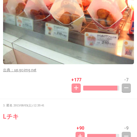
出典：up.gc-img.net
+177
-7
3. 匿名
2013/08/03(土) 12:39:41
Lチキ
+90
-9