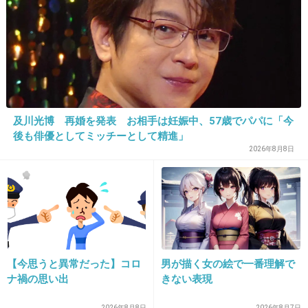
27. 匿名
2013/08/03(土) 13:05:57
ファミリーマートさんの
軟骨入り つくね串
おやつ向き
及川光博 再婚を発表 お相手は妊娠中、57歳でパパに「今
一口サイズが三個串刺しされていて
後も俳優としてミッチーとして精進」
2026年8月8日
食べやすいから
車を運転しながら食べたこともあります。
ローソンさんの
つくね串も美味しいけど
【今思うと異常だった】コロ
男が描く女の絵で一番理解で
ローソンさんのは味が濃いから
ナ禍の思い出
きない表現
ビールの肴として。
2026年8月8日
2026年8月7日