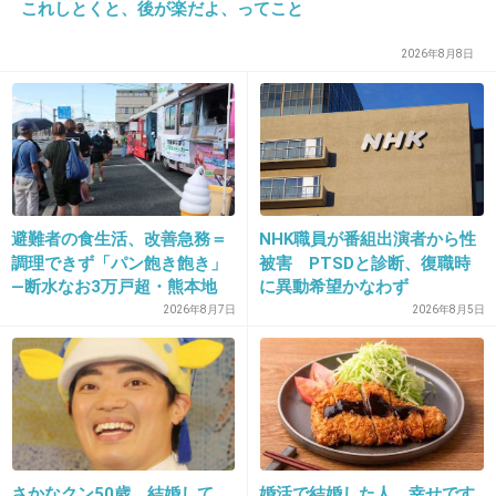
12
これしとくと、後が楽だよ、ってこと
2026年8月8日
まだ売ってないよ？
+22
-1
21. 匿名
2013/08/03(土) 12:57:48
ワッフルとか餅とか
避難者の食生活、改善急務＝
NHK職員が番組出演者から性
調理できず「パン飽き飽き」
被害 PTSDと診断、復職時
+6
-2
―断水なお3万戸超・熊本地
に異動希望かなわず
震
2026年8月7日
2026年8月5日
22. 匿名
2013/08/03(土) 13:00:09
セブンイレブンの唐揚げ棒！
ただし竜田揚げのやつに限る！
食べたいのに取り扱ってない店舗だとショック
さかなクン50歳 結婚して
婚活で結婚した人、幸せです