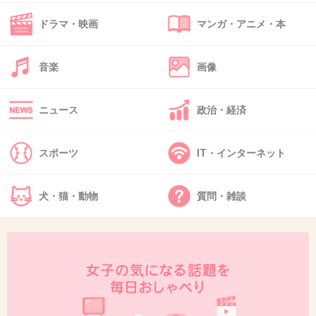
+13
-1
ドラマ・映画
マンガ・アニメ・本
音楽
画像
40. 匿名
2013/08/03(土) 13:35:28
ミニストップのちびたこ。
ニュース
政治・経済
+28
-0
スポーツ
IT・インターネット
41. 匿名
2013/08/03(土) 13:36:52
犬・猫・動物
質問・雑談
アメリカンドックとローソンのからあげ君レッド、ファミ
マのＬチキがやめられません！そんな私はやはりデブ(^o^;)
+7
-0
42. 匿名
2013/08/03(土) 13:46:38