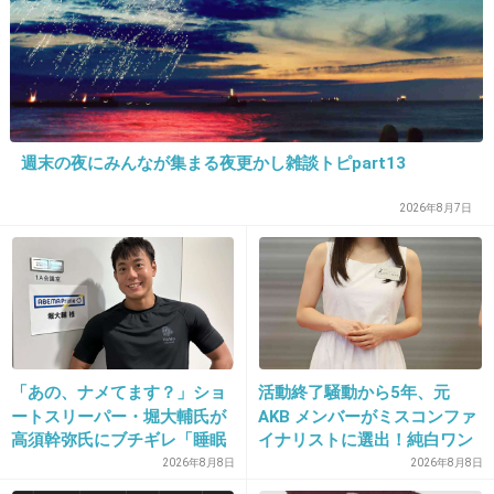
週末の夜にみんなが集まる夜更かし雑談トピpart13
16. 匿名
2013/08/03(土) 12:50:09
2026年8月7日
ファミマのポテトが一番好きだな
+73
-1
17. 匿名
2013/08/03(土) 12:51:47
「あの、ナメてます？」ショ
活動終了騒動から5年、元
やっぱりアメリカンドック☆
ートスリーパー・堀大輔氏が
AKB メンバーがミスコンファ
高須幹弥氏にブチギレ「睡眠
イナリストに選出！純白ワン
不足の人＝キレやすい」SNS
ピで再起へ
2026年8月8日
2026年8月8日
で物議
+107
-3