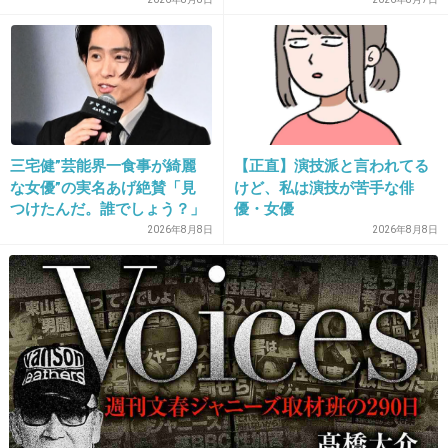
+26
-2
28. 匿名
2013/08/03(土) 13:08:07
夏も肉まん売って欲しいと思うの私だけ？
三宅健”芸能界一食事が綺麗
【正直】演技派と言われてる
+53
-1
な女優”の実名あげ絶賛「見
けど、私は演技が苦手な俳
つけたんだ。誰でしょう？」
優・女優
2026年8月8日
2026年8月8日
29. 匿名
2013/08/03(土) 13:09:44
リピして買ったのはファミマのスパイシーチキ
ンと牛肉コロッケ♪
コロッケは60円で小腹が空いたときに助かる～
(*´∀｀)